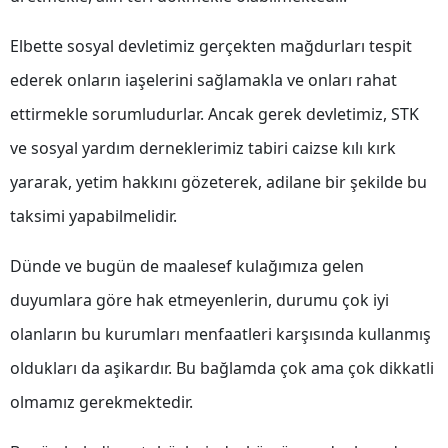
Samsun
Elbette sosyal devletimiz gerçekten mağdurları tespit
Siirt
ederek onların iaşelerini sağlamakla ve onları rahat
ettirmekle sorumludurlar. Ancak gerek devletimiz, STK
Sinop
ve sosyal yardım derneklerimiz tabiri caizse kılı kırk
Sivas
yararak, yetim hakkını gözeterek, adilane bir şekilde bu
Tekirdağ
taksimi yapabilmelidir.
Tokat
Dünde ve bugün de maalesef kulağımıza gelen
Trabzon
duyumlara göre hak etmeyenlerin, durumu çok iyi
Tunceli
olanların bu kurumları menfaatleri karşısında kullanmış
Şanlıurfa
oldukları da aşikardır. Bu bağlamda çok ama çok dikkatli
olmamız gerekmektedir.
Uşak
Van