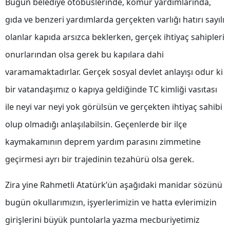
Bugün belediye otobüslerinde, kömür yardımlarında,
Yozgat
gıda ve benzeri yardımlarda gerçekten varlığı hatırı sayılı
olanlar kapıda arsızca beklerken, gerçek ihtiyaç sahipleri
Zonguldak
onurlarından olsa gerek bu kapılara dahi
Aksaray
varamamaktadırlar. Gerçek sosyal devlet anlayışı odur ki
Bayburt
bir vatandaşımız o kapıya geldiğinde TC kimliği vasıtası
Karaman
ile neyi var neyi yok görülsün ve gerçekten ihtiyaç sahibi
olup olmadığı anlaşılabilsin. Geçenlerde bir ilçe
Kırıkkale
kaymakamının deprem yardım parasını zimmetine
Batman
geçirmesi ayrı bir trajedinin tezahürü olsa gerek.
Şırnak
Zira yine Rahmetli Atatürk’ün aşağıdaki manidar sözünü
Bartın
bugün okullarımızın, işyerlerimizin ve hatta evlerimizin
Ardahan
girişlerini büyük puntolarla yazma mecburiyetimiz
Iğdır