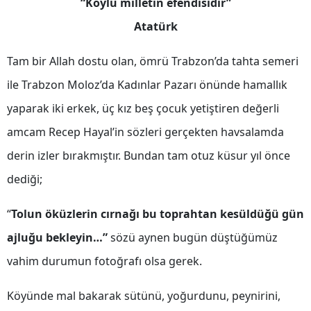
“Köylü milletin efendisidir”
Edirne
Atatürk
Elazığ
Tam bir Allah dostu olan, ömrü Trabzon’da tahta semeri
Erzincan
ile Trabzon Moloz’da Kadınlar Pazarı önünde hamallık
Erzurum
yaparak iki erkek, üç kız beş çocuk yetiştiren değerli
Eskişehir
amcam Recep Hayal’in sözleri gerçekten havsalamda
derin izler bırakmıştır. Bundan tam otuz küsur yıl önce
Gaziantep
dediği;
Giresun
“
Tolun öküzlerin cırnağı bu toprahtan kesüldüğü gün
Gümüşhane
ajluğu bekleyin…”
sözü aynen bugün düştüğümüz
Hakkari
vahim durumun fotoğrafı olsa gerek.
Hatay
Köyünde mal bakarak sütünü, yoğurdunu, peynirini,
Isparta