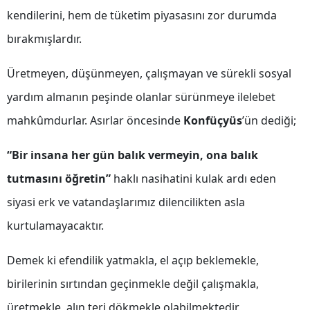
kendilerini, hem de tüketim piyasasını zor durumda
Malatya
bırakmışlardır.
Manisa
Üretmeyen, düşünmeyen, çalışmayan ve sürekli sosyal
Kahramanmaraş
yardım almanın peşinde olanlar sürünmeye ilelebet
Mardin
mahkûmdurlar. Asırlar öncesinde
Konfüçyüs
’ün dediği;
Muğla
“Bir insana her gün balık vermeyin, ona balık
Muş
tutmasını öğretin”
haklı nasihatini kulak ardı eden
Nevşehir
siyasi erk ve vatandaşlarımız dilencilikten asla
Niğde
kurtulamayacaktır.
Ordu
Demek ki efendilik yatmakla, el açıp beklemekle,
Rize
birilerinin sırtından geçinmekle değil çalışmakla,
Sakarya
üretmekle, alın teri dökmekle olabilmektedir.