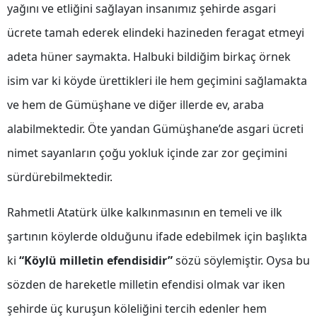
yağını ve etliğini sağlayan insanımız şehirde asgari
Mersin
ücrete tamah ederek elindeki hazineden feragat etmeyi
İstanbul
adeta hüner saymakta. Halbuki bildiğim birkaç örnek
İzmir
isim var ki köyde ürettikleri ile hem geçimini sağlamakta
ve hem de Gümüşhane ve diğer illerde ev, araba
Kars
alabilmektedir. Öte yandan Gümüşhane’de asgari ücreti
Kastamonu
nimet sayanların çoğu yokluk içinde zar zor geçimini
Kayseri
sürdürebilmektedir.
Kırklareli
Rahmetli Atatürk ülke kalkınmasının en temeli ve ilk
Kırşehir
şartının köylerde olduğunu ifade edebilmek için başlıkta
Kocaeli
ki
“Köylü milletin efendisidir”
sözü söylemiştir. Oysa bu
Konya
sözden de hareketle milletin efendisi olmak var iken
şehirde üç kuruşun köleliğini tercih edenler hem
Kütahya