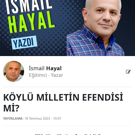
Bilecik
Bingöl
Bitlis
Bolu
Burdur
İsmail
Hayal
Bursa
Eğitimci - Yazar
Çanakkale
Çankırı
KÖYLÜ MİLLETİN EFENDİSİ
Mİ?
Çorum
Denizli
YAYINLAMA:
18 Temmuz 2023 - 10:07
Diyarbakır