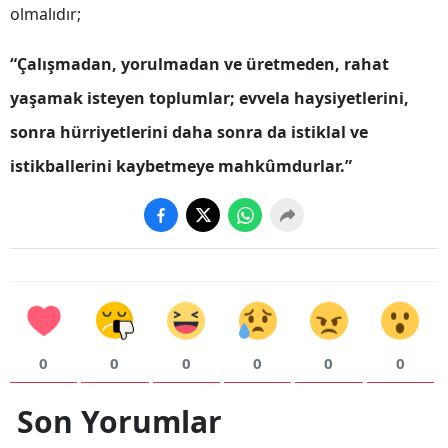
olmalıdır;
Yalova
“Çalışmadan, yorulmadan ve üretmeden, rahat
Karabük
yaşamak isteyen toplumlar; evvela haysiyetlerini,
Kilis
sonra hürriyetlerini daha sonra da istiklal ve
Osmaniye
istikballerini kaybetmeye mahkûmdurlar.”
Düzce
0
0
0
0
0
0
Son Yorumlar