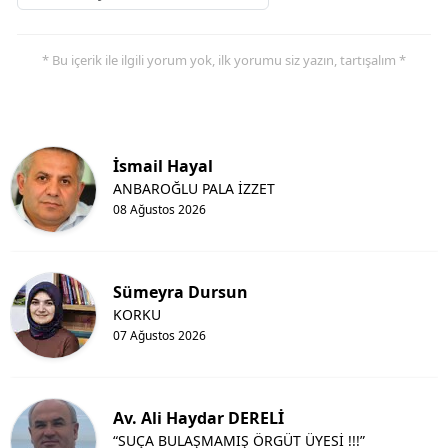
* Bu içerik ile ilgili yorum yok, ilk yorumu siz yazın, tartışalım *
İsmail Hayal
ANBAROĞLU PALA İZZET
08 Ağustos 2026
Sümeyra Dursun
KORKU
07 Ağustos 2026
Av. Ali Haydar DERELİ
“SUÇA BULAŞMAMIŞ ÖRGÜT ÜYESİ !!!”