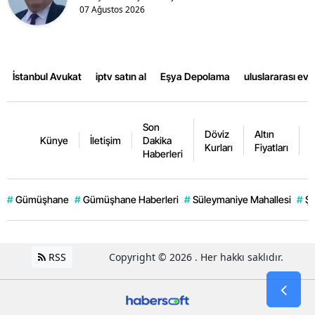
07 Ağustos 2026
İstanbul Avukat
iptv satın al
Eşya Depolama
uluslararası ev
Son
Döviz
Altın
K
Künye
İletişim
Dakika
Kurları
Fiyatları
F
Haberleri
#
Gümüşhane
#
Gümüşhane Haberleri
#
Süleymaniye Mahallesi
#
Şi
RSS
Copyright © 2026 . Her hakkı saklıdır.