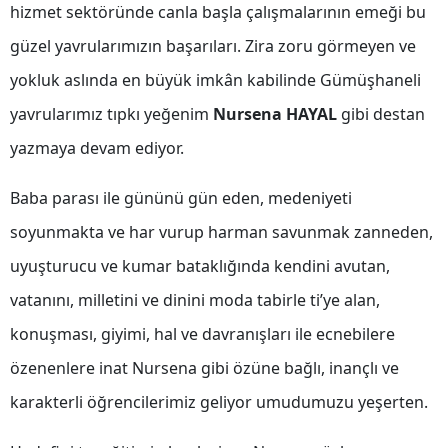
hizmet sektöründe canla başla çalışmalarının emeği bu
Samsun
güzel yavrularımızın başarıları. Zira zoru görmeyen ve
Siirt
yokluk aslında en büyük imkân kabilinde Gümüşhaneli
yavrularımız tıpkı yeğenim
Nursena HAYAL
gibi destan
Sinop
yazmaya devam ediyor.
Sivas
Baba parası ile gününü gün eden, medeniyeti
Tekirdağ
soyunmakta ve har vurup harman savunmak zanneden,
Tokat
uyuşturucu ve kumar bataklığında kendini avutan,
Trabzon
vatanını, milletini ve dinini moda tabirle ti’ye alan,
Tunceli
konuşması, giyimi, hal ve davranışları ile ecnebilere
Şanlıurfa
özenenlere inat Nursena gibi özüne bağlı, inançlı ve
karakterli öğrencilerimiz geliyor umudumuzu yeşerten.
Uşak
Van