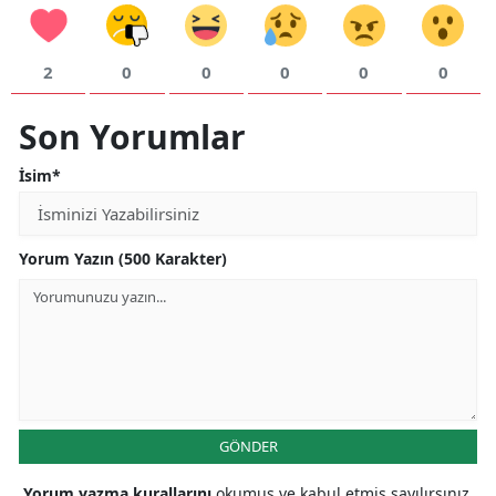
2
0
0
0
0
0
Son Yorumlar
İsim*
Yorum Yazın (500 Karakter)
GÖNDER
Yorum yazma kurallarını
okumuş ve kabul etmiş sayılırsınız