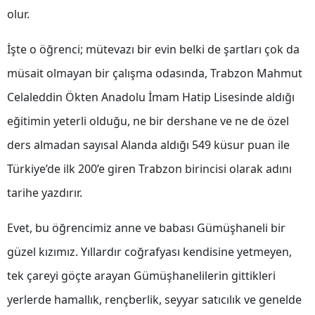
olur.
Malatya
İşte o öğrenci; mütevazı bir evin belki de şartları çok da
Manisa
müsait olmayan bir çalışma odasında, Trabzon Mahmut
Kahramanmaraş
Celaleddin Ökten Anadolu İmam Hatip Lisesinde aldığı
Mardin
eğitimin yeterli olduğu, ne bir dershane ve ne de özel
Muğla
ders almadan sayısal Alanda aldığı 549 küsur puan ile
Muş
Türkiye’de ilk 200’e giren Trabzon birincisi olarak adını
tarihe yazdırır.
Nevşehir
Niğde
Evet, bu öğrencimiz anne ve babası Gümüşhaneli bir
güzel kızımız. Yıllardır coğrafyası kendisine yetmeyen,
Ordu
tek çareyi göçte arayan Gümüşhanelilerin gittikleri
Rize
yerlerde hamallık, rençberlik, seyyar satıcılık ve genelde
Sakarya