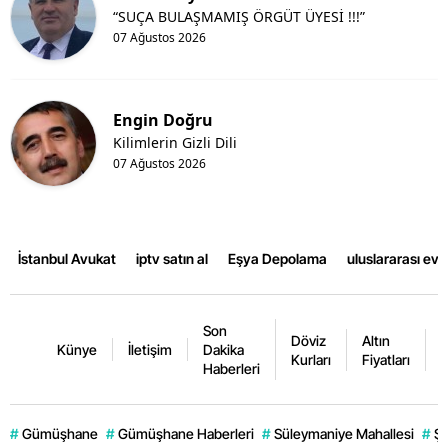
“SUÇA BULAŞMAMIŞ ÖRGÜT ÜYESİ !!!”
07 Ağustos 2026
Engin Doğru
Kilimlerin Gizli Dili
07 Ağustos 2026
İstanbul Avukat
iptv satın al
Eşya Depolama
uluslararası ev
Son
Döviz
Altın
K
Künye
İletişim
Dakika
Kurları
Fiyatları
F
Haberleri
#
Gümüşhane
#
Gümüşhane Haberleri
#
Süleymaniye Mahallesi
#
Şi