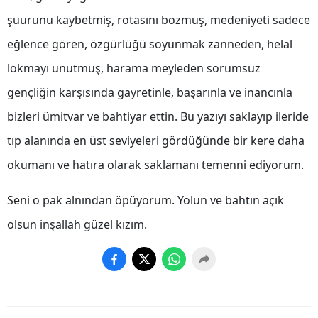
şuurunu kaybetmiş, rotasını bozmuş, medeniyeti sadece
Yalova
eğlence gören, özgürlüğü soyunmak zanneden, helal
Karabük
lokmayı unutmuş, harama meyleden sorumsuz
Kilis
gençliğin karşısında gayretinle, başarınla ve inancınla
Osmaniye
bizleri ümitvar ve bahtiyar ettin. Bu yazıyı saklayıp ileride
tıp alanında en üst seviyeleri gördüğünde bir kere daha
Düzce
okumanı ve hatıra olarak saklamanı temenni ediyorum.
Seni o pak alnından öpüyorum. Yolun ve bahtın açık
olsun inşallah güzel kızım.