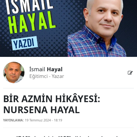
Bilecik
Bingöl
Bitlis
Bolu
Burdur
İsmail
Hayal
Bursa
Eğitimci - Yazar
Çanakkale
Çankırı
BİR AZMİN HİKÂYESİ:
NURSENA HAYAL
Çorum
Denizli
YAYINLAMA:
19 Temmuz 2024 - 18:19
Diyarbakır