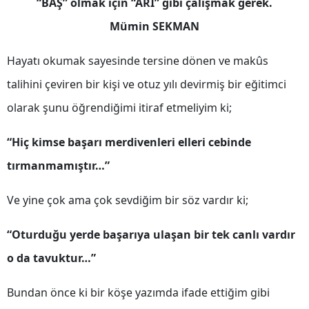
“BAŞ” olmak için “ARI” gibi çalışmak gerek.
Edirne
Mümin SEKMAN
Elazığ
Hayatı okumak sayesinde tersine dönen ve makûs
Erzincan
talihini çeviren bir kişi ve otuz yılı devirmiş bir eğitimci
Erzurum
olarak şunu öğrendiğimi itiraf etmeliyim ki;
Eskişehir
“Hiç kimse başarı merdivenleri elleri cebinde
Gaziantep
tırmanmamıştır…”
Giresun
Ve yine çok ama çok sevdiğim bir söz vardır ki;
Gümüşhane
“Oturduğu yerde başarıya ulaşan bir tek canlı vardır
Hakkari
o da tavuktur…”
Hatay
Bundan önce ki bir köşe yazımda ifade ettiğim gibi
Isparta