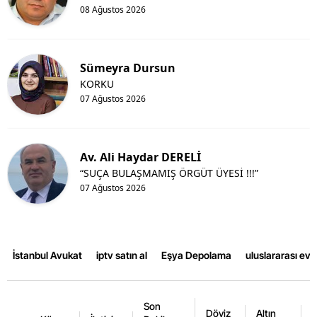
08 Ağustos 2026
Sümeyra Dursun
KORKU
07 Ağustos 2026
Av. Ali Haydar DERELİ
“SUÇA BULAŞMAMIŞ ÖRGÜT ÜYESİ !!!”
07 Ağustos 2026
İstanbul Avukat
iptv satın al
Eşya Depolama
uluslararası ev
Son
Döviz
Altın
K