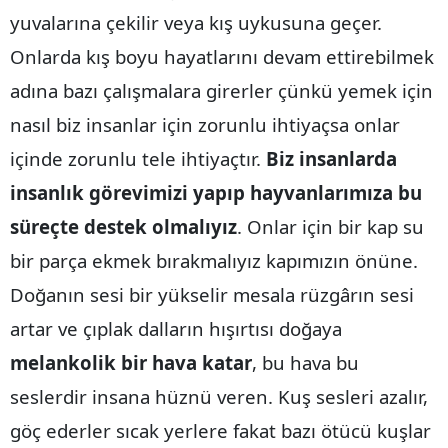
yuvalarına çekilir veya kış uykusuna geçer.
Malatya
Onlarda kış boyu hayatlarını devam ettirebilmek
Manisa
adına bazı çalışmalara girerler çünkü yemek için
Kahramanmaraş
nasıl biz insanlar için zorunlu ihtiyaçsa onlar
Mardin
içinde zorunlu tele ihtiyaçtır.
Biz insanlarda
insanlık görevimizi yapıp hayvanlarımıza bu
Muğla
süreçte destek olmalıyız
. Onlar için bir kap su
Muş
bir parça ekmek bırakmalıyız kapımızın önüne.
Nevşehir
Doğanın sesi bir yükselir mesala rüzgârın sesi
Niğde
artar ve çıplak dalların hışırtısı doğaya
Ordu
melankolik bir hava katar
, bu hava bu
seslerdir insana hüznü veren. Kuş sesleri azalır,
Rize
göç ederler sıcak yerlere fakat bazı ötücü kuşlar
Sakarya