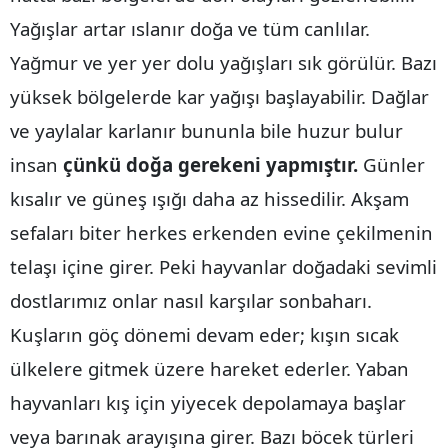
Yağışlar artar ıslanır doğa ve tüm canlılar.
Mersin
Yağmur ve yer yer dolu yağışları sık görülür. Bazı
İstanbul
yüksek bölgelerde kar yağışı başlayabilir. Dağlar
İzmir
ve yaylalar karlanır bununla bile huzur bulur
Kars
insan
çünkü doğa gerekeni yapmıştır.
Günler
Kastamonu
kısalır ve güneş ışığı daha az hissedilir. Akşam
sefaları biter herkes erkenden evine çekilmenin
Kayseri
telaşı içine girer. Peki hayvanlar doğadaki sevimli
Kırklareli
dostlarımız onlar nasıl karşılar sonbaharı.
Kırşehir
Kuşların göç dönemi devam eder; kışın sıcak
Kocaeli
ülkelere gitmek üzere hareket ederler. Yaban
Konya
hayvanları kış için yiyecek depolamaya başlar
veya barınak arayışına girer. Bazı böcek türleri
Kütahya