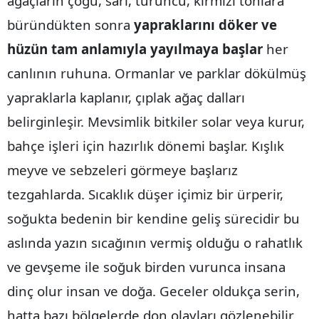
ağaçların çoğu, sarı, turuncu, kırmızı tonlara
Edirne
büründükten sonra
yapraklarını döker ve
Elazığ
hüzün tam anlamıyla yayılmaya başlar
her
canlının ruhuna. Ormanlar ve parklar dökülmüş
Erzincan
yapraklarla kaplanır, çıplak ağaç dalları
Erzurum
belirginleşir. Mevsimlik bitkiler solar veya kurur,
Eskişehir
bahçe işleri için hazırlık dönemi başlar. Kışlık
Gaziantep
meyve ve sebzeleri görmeye başlarız
tezgahlarda. Sıcaklık düşer içimiz bir ürperir,
Giresun
soğukta bedenin bir kendine geliş sürecidir bu
Gümüşhane
aslında yazın sıcağının vermiş olduğu o rahatlık
Hakkari
ve gevşeme ile soğuk birden vurunca insana
Hatay
dinç olur insan ve doğa. Geceler oldukça serin,
Isparta
hatta bazı bölgelerde don olayları gözlenebilir.