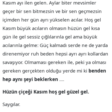
Kasım ayı ilen gelen. Aylar biter mevsimler
Yozgat
geçer bir sen bitmezsin ve bir sen geçmezsin
içimden her gün ayrı yükselen acılar. Hoş gel
Zonguldak
Kasım büyük acıların olmasın hüzün gel kısa
Aksaray
gün ile gel sessiz çığlılarınla gel ama büyük
Bayburt
acılarınla gelme: Güç kalmadı serde ne de yarda
Karaman
direnemiyor ruh beden hepsi ayrı ayrı kollardan
Kırıkkale
savaşıyor. Olmaması gereken ile, peki ya olması
gereken gerçekten olduğu yerde mi ki
benden
Batman
hep aynı şeyi beklerken
….
Şırnak
Hüzün çiçeği Kasım hoş gel güzel gel.
Bartın
Ardahan
Saygılar.
Iğdır