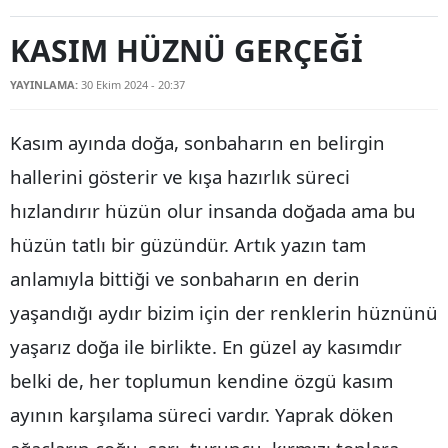
Bilecik
KASIM HÜZNÜ GERÇEĞİ
Bingöl
YAYINLAMA:
30 Ekim 2024 - 20:37
Bitlis
Kasım ayında doğa, sonbaharın en belirgin
Bolu
hallerini gösterir ve kışa hazırlık süreci
Burdur
hızlandırır hüzün olur insanda doğada ama bu
Bursa
hüzün tatlı bir güzündür. Artık yazın tam
Çanakkale
anlamıyla bittiği ve sonbaharın en derin
Çankırı
yaşandığı aydır bizim için der renklerin hüznünü
yaşarız doğa ile birlikte. En güzel ay kasımdır
Çorum
belki de, her toplumun kendine özgü kasım
Denizli
ayının karşılama süreci vardır.
Yaprak döken
Diyarbakır