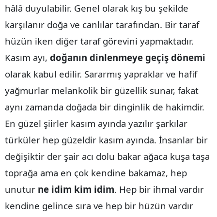
hâlâ duyulabilir. Genel olarak kış bu şekilde
Samsun
karşılanır doğa ve canlılar tarafından. Bir taraf
Siirt
hüzün iken diğer taraf görevini yapmaktadır.
Sinop
Kasım ayı,
doğanın dinlenmeye geçiş dönemi
olarak kabul edilir. Sararmış yapraklar ve hafif
Sivas
yağmurlar melankolik bir güzellik sunar, fakat
Tekirdağ
aynı zamanda doğada bir dinginlik de hakimdir.
Tokat
En güzel şiirler kasım ayında yazılır şarkılar
Trabzon
türküler hep güzeldir kasım ayında. İnsanlar bir
değişiktir der şair acı dolu bakar ağaca kuşa taşa
Tunceli
toprağa ama en çok kendine bakamaz, hep
Şanlıurfa
unutur
ne idim kim idim
. Hep bir ihmal vardır
Uşak
kendine gelince sıra ve hep bir hüzün vardır
Van