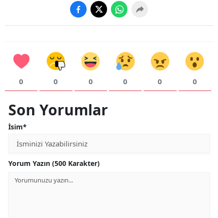
Yalova
Karabük
Kilis
Osmaniye
0
0
0
0
0
0
Düzce
Son Yorumlar
İsim*
Yorum Yazın (500 Karakter)