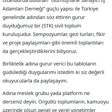
İstanbul’da bulunan “Gümüşhane Sanayici İş
Edirne
Adamları Derneği” güçlü yapısı ile Türkiye
genelinde adından söz ettiren gurur
Elazığ
duyduğumuz bir (STK) sivil toplum
Erzincan
kuruluşudur. Sempozyumlar, gezi turları, fikir
Erzurum
ve proje paylaşımları gibi önemli toplantıları
Eskişehir
da gerçekleştirdiklerini biliyoruz.
Gaziantep
Birliktelik adına gurur verici bu tabloların
Giresun
güdülediği duygularımı istedim ki siz değerli
Gümüşhane
okuyucularla da paylaşayım.
Hakkari
Adına meslek grubu yada platform ne
Hatay
derseniz deyin. Örgütlü toplumların, kamuoyu
Isparta
üzerinde olsun genel ve yerel yönetimler