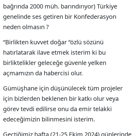
bağrında 2000 müh. barındırıyor) Türkiye
Yozgat
genelinde ses getiren bir Konfederasyon
Zonguldak
neden olmasın ?
Aksaray
“Birlikten kuvvet doğar “özlü sözünü
Bayburt
hatırlatarak ilave etmek isterim ki bu
Karaman
birliktelikler geleceğe güvenle yelken
açmamızın da habercisi olur.
Kırıkkale
Batman
Gümüşhane için düşünülecek tüm projeler
için bizlerden beklenen bir katkı olur veya
Şırnak
görev tevdi edilirse onu da emir telakki
Bartın
edeceğimizin bilinmesini isterim.
Ardahan
Geçtiğimiz hafta (21-25 Ekim 2024) günlerinde
Iğdır