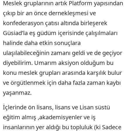
Meslek gruplarının artık Platform yapısından
Samsun
çıkıp bir an önce dernekleşmesi ve
Siirt
konfederasyon çatısı altında birleşerek
Güsiad’la eş güdüm içerisinde çalışılmaları
Sinop
halinde daha etkin sonuçlara
Sivas
ulaşılabileceğinin zamanı geldi ve de geçiyor
Tekirdağ
diyebilirim. Umarım aksiyon olduğum bu
Tokat
konu meslek grupları arasında karşılık bulur
ve örgütlenmek için daha fazla zaman kaybı
Trabzon
yaşanmaz.
Tunceli
Şanlıurfa
İçlerinde ön lisans, lisans ve Lisan süstü
eğitim almış ,akademisyenler ve iş
Uşak
insanlarının yer aldığı bu topluluk (ki Sadece
Van