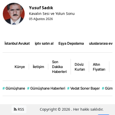
Yusuf Sadık
Kavalın Sesi ve Yolun Sonu
05 Ağustos 2026
İstanbul Avukat
iptv satın al
Eşya Depolama
uluslararası ev
Son
Döviz
Altın
K
Künye
İletişim
Dakika
Kurları
Fiyatları
F
Haberleri
#
Gümüşhane
#
Gümüşhane Haberleri
#
Vedat Soner Başer
#
Gümüş
RSS
Copyright © 2026 . Her hakkı saklıdır.