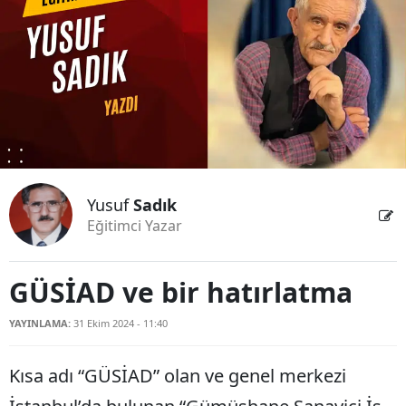
Bilecik
Bingöl
Bitlis
Bolu
Burdur
Yusuf
Sadık
Bursa
Eğitimci Yazar
Çanakkale
Çankırı
GÜSİAD ve bir hatırlatma
Çorum
YAYINLAMA:
31 Ekim 2024 - 11:40
Denizli
Kısa adı “GÜSİAD” olan ve genel merkezi
Diyarbakır