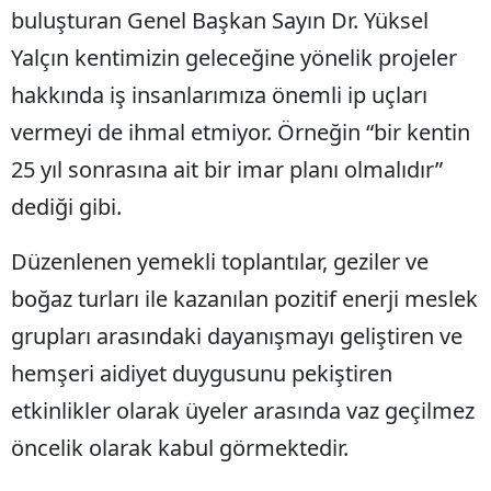
buluşturan Genel Başkan Sayın Dr. Yüksel
Malatya
Yalçın kentimizin geleceğine yönelik projeler
Manisa
hakkında iş insanlarımıza önemli ip uçları
Kahramanmaraş
vermeyi de ihmal etmiyor. Örneğin “bir kentin
25 yıl sonrasına ait bir imar planı olmalıdır”
Mardin
dediği gibi.
Muğla
Düzenlenen yemekli toplantılar, geziler ve
Muş
boğaz turları ile kazanılan pozitif enerji meslek
Nevşehir
grupları arasındaki dayanışmayı geliştiren ve
Niğde
hemşeri aidiyet duygusunu pekiştiren
Ordu
etkinlikler olarak üyeler arasında vaz geçilmez
Rize
öncelik olarak kabul görmektedir.
Sakarya