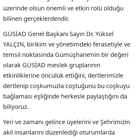
üzerinde olsun önemli ve etkin rolü olduğu
Mersin
bilinen gerçeklerdendir.
İstanbul
GÜSİAD Genel Başkanı Sayın Dr. Yüksel
İzmir
YALÇIN, birikim ve yönetimdeki ferasetiyle ve
Kars
temsil noktasında Gümüşhane’nin bir değeri
Kastamonu
olarak GÜSİAD meslek gruplarının
Kayseri
etkinliklerine öncülük ettiğini, dertlerimizle
Kırklareli
dertlenip coşkumuzla coştuğunu bu coşkuyu
bağlaması eşliğinde herkesle paylaştığını da
Kırşehir
biliyoruz.
Kocaeli
Yeri ve zamanı gelince üyelerini ve Şehrimizin
Konya
akil insanlarını düzenlediği oturumlarda
Kütahya