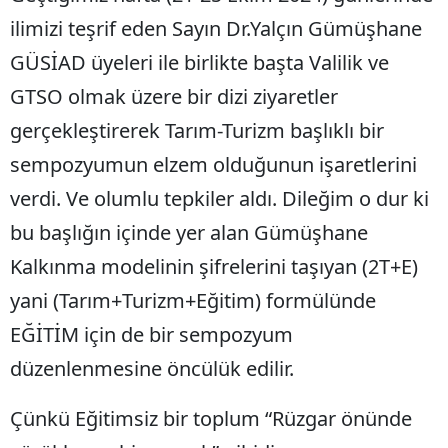
ilimizi teşrif eden Sayın Dr.Yalçın Gümüşhane
Yalova
GÜSİAD üyeleri ile birlikte başta Valilik ve
Karabük
GTSO olmak üzere bir dizi ziyaretler
Kilis
gerçekleştirerek Tarım-Turizm başlıklı bir
sempozyumun elzem olduğunun işaretlerini
Osmaniye
verdi. Ve olumlu tepkiler aldı. Dileğim o dur ki
Düzce
bu başlığın içinde yer alan Gümüşhane
Kalkınma modelinin şifrelerini taşıyan (2T+E)
yani (Tarım+Turizm+Eğitim) formülünde
EĞİTİM için de bir sempozyum
düzenlenmesine öncülük edilir.
Çünkü Eğitimsiz bir toplum “Rüzgar önünde