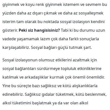
giyinmek ve koyu renk giyinmek istemem ve sevmem bu
Mersin
yüzden daha az dışarı çıkmak ve daha az sosyalleşmek
İstanbul
isterim tam olarak bu noktada sosyal izolasyon kendini
İzmir
gösterir.
Peki siz hangisisiniz?
Tabi ki bu durumu uzun
Kars
vadede yaşamamak lazım çok daha farklı sonuçlarla
Kastamonu
karşılaşabiliriz. Sosyal bağları güçlü tutmak şart.
Kayseri
Sosyal izolasyonun olumsuz etkilerini azaltmak için
Kırklareli
sosyal bağlantıları sürdürmeye topluluk etkinliklerine
katılmak ve arkadaşlıklar kurmak çok önemli önemlidir.
Kırşehir
Yine bu süreçte bazı sağlıksız ve kötü alışkanlıklarla
Kocaeli
edinebiliriz. Sağlıksız gıdalar tüketmek, kötü beslenmek,
Konya
alkol tüketimini başlatmak ya da var olan alkol
Kütahya