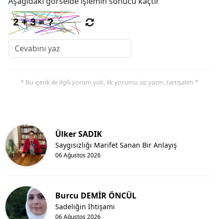
Aşağıdaki görselde işlemin sonucu kaçtır
* Bu içerik ile ilgili yorum yok, ilk yorumu siz yazın, tartışalım *
Ülker SADIK
Saygısızlığı Marifet Sanan Bir Anlayış
06 Ağustos 2026
Burcu DEMİR ÖNCÜL
Sadeliğin İhtişamı
06 Ağustos 2026