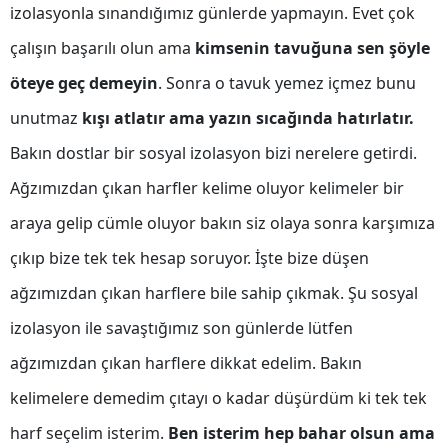
izolasyonla sınandığımız günlerde yapmayın. Evet çok
Samsun
çalışın başarılı olun ama
kimsenin tavuğuna sen şöyle
Siirt
öteye geç demeyin
. Sonra o tavuk yemez içmez bunu
Sinop
unutmaz
kışı atlatır ama yazın sıcağında hatırlatır.
Bakın dostlar bir sosyal izolasyon bizi nerelere getirdi.
Sivas
Ağzımızdan çıkan harfler kelime oluyor kelimeler bir
Tekirdağ
araya gelip cümle oluyor bakın siz olaya sonra karşımıza
Tokat
çıkıp bize tek tek hesap soruyor. İşte bize düşen
Trabzon
ağzımızdan çıkan harflere bile sahip çıkmak. Şu sosyal
Tunceli
izolasyon ile savaştığımız son günlerde lütfen
Şanlıurfa
ağzımızdan çıkan harflere dikkat edelim. Bakın
kelimelere demedim çıtayı o kadar düşürdüm ki tek tek
Uşak
harf seçelim isterim.
Ben isterim hep bahar olsun ama
Van