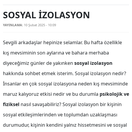
Bilecik
SOSYAL İZOLASYON
Bingöl
YAYINLAMA:
10 Şubat 2025 - 10:09
Bitlis
Sevgili arkadaşlar hepinize selamlar. Bu hafta özellikle
Bolu
kış mevsiminin son aylarına ve bahara merhaba
Burdur
diyeceğimiz günler de yakınken
sosyal izolasyon
Bursa
hakkında sohbet etmek isterim. Sosyal izolasyon nedir?
Çanakkale
İnsanlar en çok sosyal izolasyona neden kış mevsiminde
Çankırı
maruz kalıyoruz etkisi nedir ve bu durumla
psikolojik ve
Çorum
fiziksel
nasıl savaşabiliriz? Sosyal izolasyon bir kişinin
sosyal etkileşimlerinden ve toplumdan uzaklaşması
Denizli
durumudur, kişinin kendini yalnız hissetmesini ve sosyal
Diyarbakır