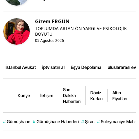
Gizem ERGÜN
TOPLUMDA ARTAN ÖN YARGI VE PSİKOLOJİK
BOYUTU
05 Ağustos 2026
İstanbul Avukat
iptv satın al
Eşya Depolama
uluslararası ev
Son
Döviz
Altın
K
Künye
İletişim
Dakika
Kurları
Fiyatları
F
Haberleri
#
Gümüşhane
#
Gümüşhane Haberleri
#
Şiran
#
Süleymaniye Mahall