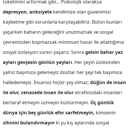
tüketimini arttırmak gibi… Psikolojik olaraksa
Malatya
depresyon, anksiyete
kendimize olan güvenimizi
Manisa
kaybetme gibi sorunlarla karşılaşabiliriz. Bütün bunları
yaşarken baharın geleceğini unutmazsak ve sosyal
Kahramanmaraş
çevremizden kopmazsak minimum hasar ile atlattığımız
Mardin
sosyal izolasyon süreci yaşarız. Sonra
gelsin bahar yaz
Muğla
ayları gevşesin gönlün yayları
. Her şeyin üstesinden
Muş
yalnız başımıza gelemeyiz dostlar her şeyi tek başımıza
Nevşehir
halledemeyiz. İnsansız hiçbir şey olmaz;
düğün de insan
Niğde
ile olur, cenazede insan ile olur
etrafınızdaki insanları
bertaraf etmeyin üzmeyin küstürmeyin.
Üç günlük
Ordu
dünya için beş günlük efor sarfetmeyin,
kimsenin
Rize
zihnini bulandırmayın
ki şu kış aylarında sosyal
Sakarya