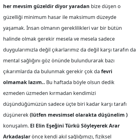
her mevsim güzeldir diyor yaradan
bize düşen o
Yozgat
güzelliği minimum hasar ile maksimum düzeyde
Zonguldak
yaşamak. İnsan olmanın gereklilikleri var bir bütün
Aksaray
halinde olmak gerekir mesela ve mesela sadece
duygularımızla değil çıkarlarımız da değil karşı tarafın da
Bayburt
mental sağlığını göz önünde bulundurarak bazı
Karaman
çıkarımlarda da bulunmak gerekir çok da
fevri
Kırıkkale
olmamak lazım..
Bu haftada böyle olsun dedik
Batman
ezmeden üzmeden kırmadan kendimizi
Şırnak
düşündüğümüzün sadece üçte biri kadar karşı tarafı
Bartın
düşünerek
(lütfen mevsimsel olarakta düşünelim )
konuşalım.
El Elin Eşeğini Türkü Söyleyerek Arar
Ardahan
Arkadaşlar
önce kendi akıl sağlığımızı, fiziksel
Iğdır