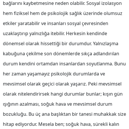
bağlarını kaybetmesine neden olabilir. Sosyal izolasyon
Edirne
hem fiziksel hem de psikolojik sağlık üzerinde olumsuz
Elazığ
etkiler yaratabilir ve insanları sosyal çevresinden
Erzincan
uzaklaştırıp yalnızlığa itebilir. Herkesin kendinde
Erzurum
dönemsel olarak hissettiği bir durumdur. Yalnızlaşma
kabuğuna çekilme son dönemlerde sıkça adlandırılan
Eskişehir
durum kendini ortamdan insanlardan soyutlanma. Bunu
Gaziantep
her zaman yaşamayız psikolojik durumlarda ve
Giresun
mevsimsel olarak geçici olarak yaşarız. Peki mevsimsel
Gümüşhane
olarak nitelendirirsek hangi durumlar bunlar; kışın gün
Hakkari
ışığının azalması, soğuk hava ve mevsimsel durum
Hatay
bozukluğu. Bu üç ana başlıktan bir tanesi muhakkak size
hitap ediyordur. Mesela ben; soğuk hava, sürekli kalın
Isparta