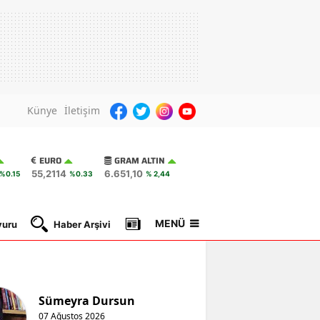
Künye
İletişim
EURO
GRAM ALTIN
55,2114
6.651,10
%0.15
%0.33
% 2,44
MENÜ
yuru
Haber Arşivi
Gazete Manşetleri
Nöbetçi Ec
Sümeyra Dursun
07 Ağustos 2026