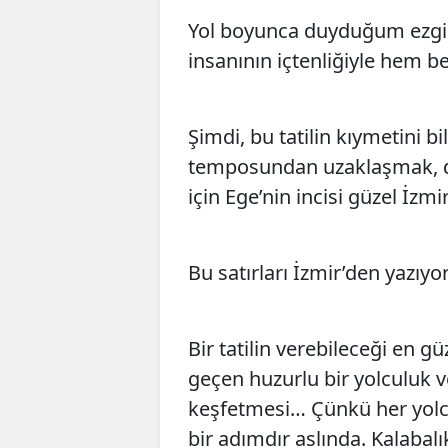
Yol boyunca duyduğum ezgi
insanının içtenliğiyle hem
Şimdi, bu tatilin kıymetini b
temposundan uzaklaşmak, d
için Ege’nin incisi güzel İzm
Bu satırları İzmir’den yazıy
Bir tatilin verebileceği en gü
geçen huzurlu bir yolculuk v
keşfetmesi… Çünkü her yolcul
bir adımdır aslında. Kalabal