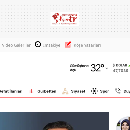
Adana
Adıyaman
Afyonkarahisar
Video Galeriler
İmsakiye
Köşe Yazarları
Ağrı
32
°
Amasya
DOLAR
Gümüşhane
Açık
47,7039
Ankara
Antalya
Vefat İlanları
Gurbetten
Siyaset
Spor
Du
Artvin
Aydın
Balıkesir