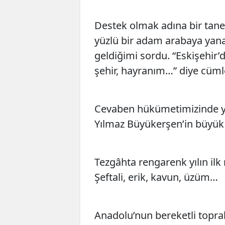
Destek olmak adına bir tane
yüzlü bir adam arabaya yana
geldiğimi sordu. “Eskişehir’
şehir, hayranım…” diye cüml
Cevaben hükümetimizinde yap
Yılmaz Büyükerşen’in büyük k
Tezgâhta rengarenk yılın il
Şeftali, erik, kavun, üzüm…
Anadolu’nun bereketli toprakla