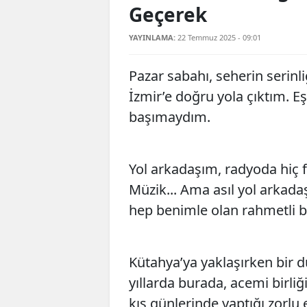
Geçerek
YAYINLAMA:
22 Temmuz 2025 - 09:01
Pazar sabahı, seherin serinl
İzmir’e doğru yola çıktım. 
başımaydım.
Yol arkadaşım, radyoda hiç 
Müzik... Ama asıl yol arkadaş
hep benimle olan rahmetli b
Kütahya’ya yaklaşırken bir d
yıllarda burada, acemi birli
kış günlerinde yaptığı zorlu 