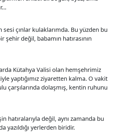
lar…
Mersin
İstanbul
sesi çınlar kulaklarımda. Bu yüzden bu
İzmir
ir şehir değil, babamın hatırasının
Kars
Kastamonu
llarda Kütahya Valisi olan hemşehrimiz
Kayseri
yle yaptığımız ziyaretten kalma. O vakit
Kırklareli
kulu çarşılarında dolaşmış, kentin ruhunu
Kırşehir
Kocaeli
Konya
 hatıralarıyla değil, aynı zamanda bu
a yazıldığı yerlerden biridir.
Kütahya