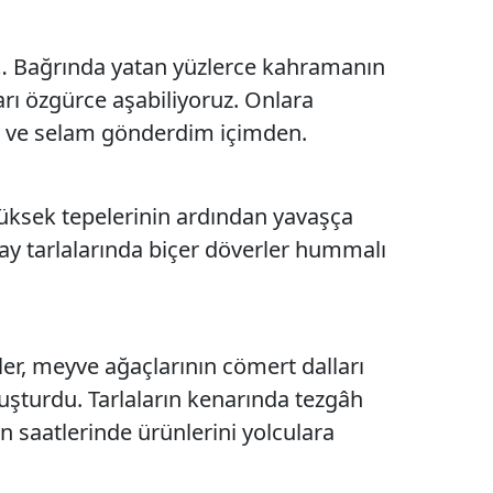
Malatya
… Bağrında yatan yüzlerce kahramanın
Manisa
rı özgürce aşabiliyoruz. Onlara
Kahramanmaraş
ha ve selam gönderdim içimden.
Mardin
üksek tepelerinin ardından yavaşça
Muğla
day tarlalarında biçer döverler hummalı
Muş
Nevşehir
Niğde
er, meyve ağaçlarının cömert dalları
uşturdu. Tarlaların kenarında tezgâh
Ordu
n saatlerinde ürünlerini yolculara
Rize
Sakarya