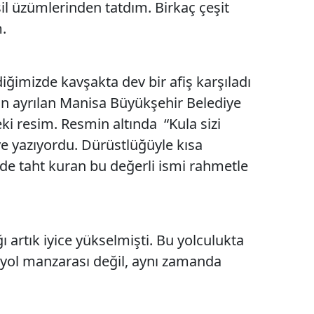
yeşil üzümlerinden tatdım. Birkaç çeşit
.
Yozgat
Zonguldak
iğimizde kavşakta dev bir afiş karşıladı
Aksaray
an ayrılan Manisa Büyükşehir Belediye
Bayburt
eki resim. Resmin altında “Kula sizi
Karaman
 yazıyordu. Dürüstlüğüyle kısa
e taht kuran bu değerli ismi rahmetle
Kırıkkale
Batman
Şırnak
ı artık iyice yükselmişti. Bu yolculukta
Bartın
yol manzarası değil, aynı zamanda
Ardahan
Iğdır