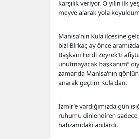
karşılık veriyor. O yılın ilk 
meyve alarak yola koyuldum
Manisa'nın Kula ilçesine geld
bizi Birkaç ay önce aramızd
Başkanı Ferdi Zeyrek’ti afişt
unutmayacak başkanım” diye
zamanda Manisa’nın gönlünd
anarak geçtim Kula’dan.
İzmir’e vardığımızda gün ışığ
ruhumu dinlendiren sadece 
hafızamdaki anılardı.