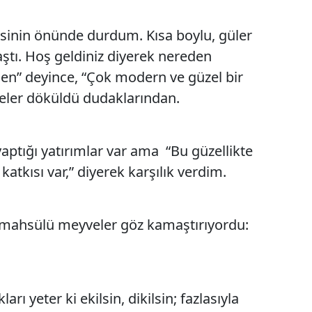
Samsun
sinin önünde durdum. Kısa boylu, güler
Siirt
ştı. Hoş geldiniz diyerek nereden
den” deyince, “Çok modern ve güzel bir
Sinop
eler döküldü dudaklarından.
Sivas
Tekirdağ
tığı yatırımlar var ama “Bu güzellikte
Tokat
atkısı var,” diyerek karşılık verdim.
Trabzon
k mahsülü meyveler göz kamaştırıyordu:
Tunceli
Şanlıurfa
Uşak
rı yeter ki ekilsin, dikilsin; fazlasıyla
Van