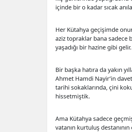
içinde bir o kadar sıcak anı
Her Kütahya geçişimde onun 
aziz topraklar bana sadece b
yaşadığı bir hazine gibi gelir.
Bir başka hatıra da yakın yı
Ahmet Hamdi Nayir’in daveti
tarihi sokaklarında, çini ko
hissetmiştik.
Ama Kütahya sadece geçmişin
vatanın kurtuluş destanının d