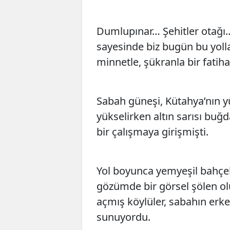
Dumlupınar… Şehitler otağı
sayesinde biz bugün bu yolla
minnetle, şükranla bir fati
Sabah güneşi, Kütahya’nın y
yükselirken altın sarısı buğ
bir çalışmaya girişmişti.
Yol boyunca yemyeşil bahçel
gözümde bir görsel şölen ol
açmış köylüler, sabahın erke
sunuyordu.