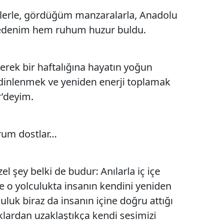
lerle, gördüğüm manzaralarla, Anadolu
Yalova
 bedenim hem ruhum huzur buldu.
Karabük
Kilis
ilerek bir haftalığına hayatın yoğun
inlenmek ve yeniden enerji toplamak
Osmaniye
ir’deyim.
Düzce
orum dostlar…
zel şey belki de budur: Anılarla iç içe
e o yolculukta insanın kendini yeniden
uk biraz da insanın içine doğru attığı
ıklardan uzaklaştıkça kendi sesimizi