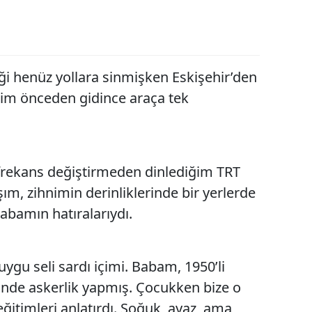
Edirne
Elazığ
iği henüz yollara sinmişken Eskişehir’den
Erzincan
Eşim önceden gidince araça tek
Erzurum
Eskişehir
Gaziantep
frekans değiştirmeden dinlediğim TRT
Giresun
ım, zihnimin derinliklerinde bir yerlerde
abamın hatıralarıydı.
Gümüşhane
Hakkari
uygu seli sardı içimi. Babam, 1950’li
Hatay
ğinde askerlik yapmış. Çocukken bize o
Isparta
eğitimleri anlatırdı. Soğuk, ayaz, ama