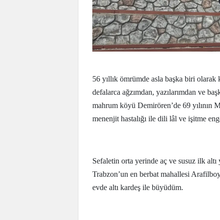
56 yıllık ömrümde asla başka biri olarak
defalarca ağzımdan, yazılarımdan ve baş
mahrum köyü Demirören’de 69 yılının May
menenjit hastalığı ile dili lâl ve işitme 
Sefaletin orta yerinde aç ve susuz ilk altı
Trabzon’un en berbat mahallesi Arafilboy’
evde altı kardeş ile büyüdüm.