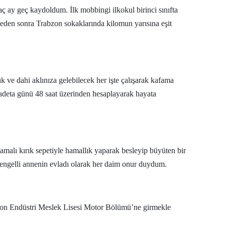
aç ay geç kaydoldum. İlk mobbingi ilkokul birinci sınıfta
Malatya
den sonra Trabzon sokaklarında kilomun yarısına eşit
Manisa
Kahramanmaraş
Mardin
lık ve dahi aklınıza gelebilecek her işte çalışarak kafama
adeta günü 48 saat üzerinden hesaplayarak hayata
Muğla
Muş
Nevşehir
amalı kırık sepetiyle hamallık yaparak besleyip büyüten bir
Niğde
r engelli annenin evladı olarak her daim onur duydum.
Ordu
Rize
on Endüstri Meslek Lisesi Motor Bölümü’ne girmekle
Sakarya