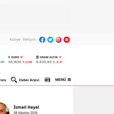
Künye
İletişim
EURO
GRAM ALTIN
55,1820
6.635,93
.01
%-0.06
% -0,37
MENÜ
yuru
Haber Arşivi
Gazete Manşetleri
Nöbetçi Ec
İsmail Hayal
08 Ağustos 2026