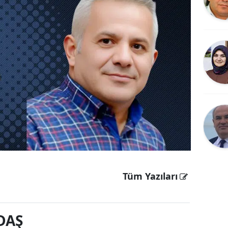
Bilecik
Bingöl
Bitlis
Bolu
Burdur
Bursa
Çanakkale
Çankırı
Tüm Yazıları
Çorum
Denizli
DAŞ
Diyarbakır