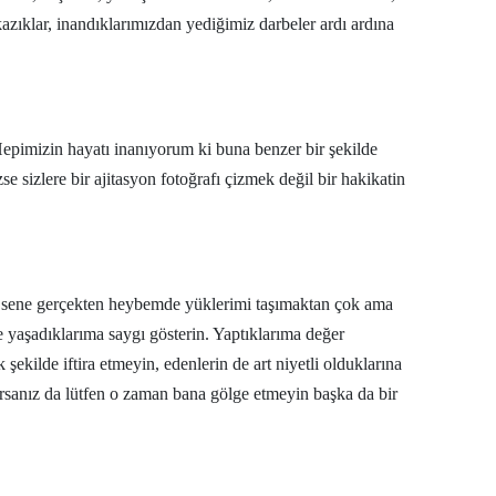
zıklar, inandıklarımızdan yediğimiz darbeler ardı ardına
Yalova
Karabük
Kilis
epimizin hayatı inanıyorum ki buna benzer bir şekilde
se sizlere bir ajitasyon fotoğrafı çizmek değil bir hakikatin
Osmaniye
Düzce
ı sene gerçekten heybemde yüklerimi taşımaktan çok ama
yaşadıklarıma saygı gösterin. Yaptıklarıma değer
şekilde iftira etmeyin, edenlerin de art niyetli olduklarına
orsanız da lütfen o zaman bana gölge etmeyin başka da bir