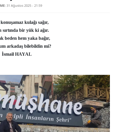
ME:
31 Ağustos 2025 - 21:59
Edirne
Elazığ
konuşamaz kulağı sağır,
sırtında bir yük ki ağır.
Erzincan
lak beden hem yaka bağır,
Erzurum
m arkadaş bilebildin mi?
İsmail HAYAL
Eskişehir
Gaziantep
Giresun
Gümüşhane
Hakkari
Hatay
Isparta