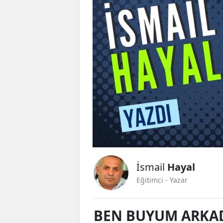
İsmail
Hayal
Eğitimci - Yazar
BEN BUYUM ARKA