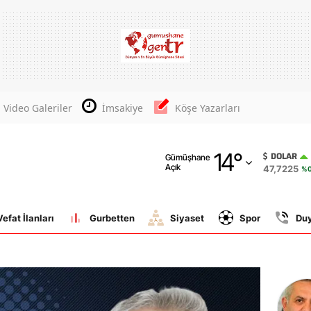
Adana
Adıyaman
Afyonkarahisar
Video Galeriler
İmsakiye
Köşe Yazarları
Ağrı
14
°
Amasya
DOLAR
Gümüşhane
Açık
47,7225
%0
Ankara
Antalya
Vefat İlanları
Gurbetten
Siyaset
Spor
Du
Artvin
Aydın
Balıkesir