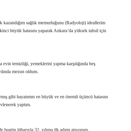
Samsun
Siirt
rak kazandığım sağlık memurluğunu (Radyoloji) ideallerim
ikinci büyük hatasını yaparak Ankara’da yüksek tahsil için
Sinop
Sivas
Tekirdağ
 evin temizliği, yemeklerini yapma karşılığında beş
Tokat
 yılında mezun oldum.
Trabzon
Tunceli
ış gibi hayatımın en büyük ve en önemli üçüncü hatasını
 evlenerek yaptım.
Şanlıurfa
Uşak
Van
ugün itibarıyla 32. yılıma ilk adımı atıyorum.