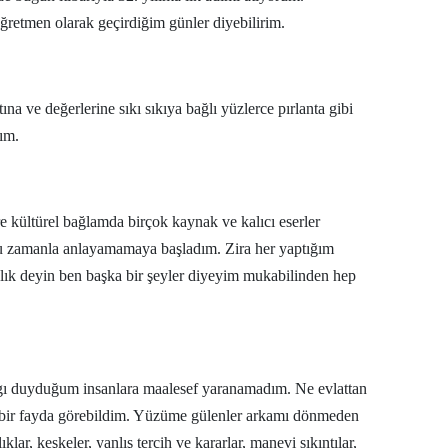
 öğretmen olarak geçirdiğim günler diyebilirim.
Yozgat
Zonguldak
na ve değerlerine sıkı sıkıya bağlı yüzlerce pırlanta gibi
Aksaray
dım.
Bayburt
Karaman
 kültürel bağlamda birçok kaynak ve kalıcı eserler
Kırıkkale
u zamanla anlayamamaya başladım. Zira her yaptığım
ançlık deyin ben başka bir şeyler diyeyim mukabilinden hep
Batman
Şırnak
Bartın
ygı duyduğum insanlara maalesef yaranamadım. Ne evlattan
Ardahan
 bir fayda görebildim. Yüzüme gülenler arkamı dönmeden
lar, keşkeler, yanlış tercih ve kararlar, manevi sıkıntılar,
Iğdır