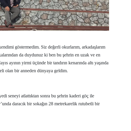
Mersin
İstanbul
İzmir
Kars
 kendimi göstermedim. Siz değerli okurlarım, arkadaşlarım
kalarından da duydunuz ki ben bu şehrin en uzak ve en
Kastamonu
ıs ayının yirmi üçünde bir tandırın kenarında altı yaşında
Kayseri
engeli olan bir anneden dünyaya geldim.
Kırklareli
Kırşehir
 yedi seneyi atlattıktan sonra bu şehrin kaderi göç ile
unda daracık bir sokağın 28 metrekarelik rutubetli bir
Kocaeli
Konya
Kütahya