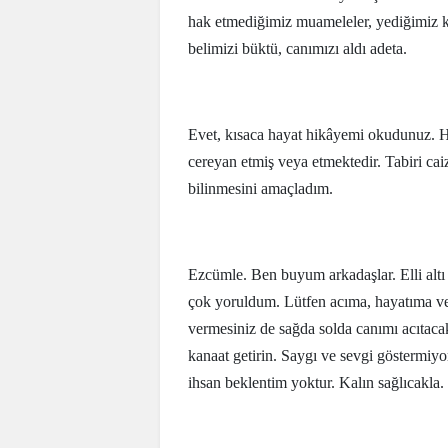
hak etmediğimiz muameleler, yediğimiz ka
belimizi büktü, canımızı aldı adeta.
Evet, kısaca hayat hikâyemi okudunuz. H
cereyan etmiş veya etmektedir. Tabiri caiz
bilinmesini amaçladım.
Ezcümle. Ben buyum arkadaşlar. Elli alt
çok yoruldum. Lütfen acıma, hayatıma ve 
vermesiniz de sağda solda canımı acıtacak 
kanaat getirin. Saygı ve sevgi göstermiy
ihsan beklentim yoktur. Kalın sağlıcakla.