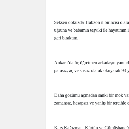
Seksen dokuzda Trabzon il birincisi ola
uğruna ve babamın teşviki ile hayatımın 
geri bıraktım.
Ankara’da üç öğretmen arkadaşın yanında
parasız, aç ve susuz olarak okuyarak 93
Daha gözümü açmadan sanki bir mok varm
zamansız, hesapsız ve yanlış bir tercihle
Kars Kağızman, Kürtün ve Gümüşhane’de b