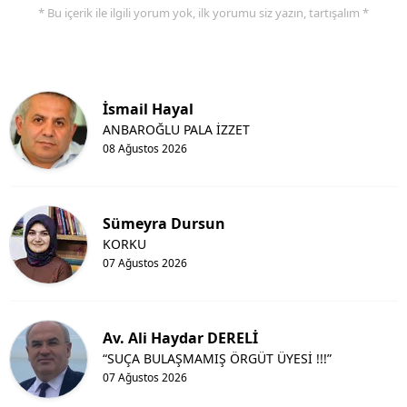
* Bu içerik ile ilgili yorum yok, ilk yorumu siz yazın, tartışalım *
İsmail Hayal
ANBAROĞLU PALA İZZET
08 Ağustos 2026
Sümeyra Dursun
KORKU
07 Ağustos 2026
Av. Ali Haydar DERELİ
“SUÇA BULAŞMAMIŞ ÖRGÜT ÜYESİ !!!”
07 Ağustos 2026