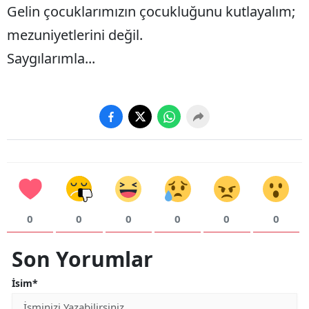
Gelin çocuklarımızın çocukluğunu kutlayalım;
Yozgat
mezuniyetlerini değil.
Zonguldak
Saygılarımla...
Aksaray
Bayburt
Karaman
Kırıkkale
Batman
0
0
0
0
0
0
Şırnak
Bartın
Son Yorumlar
Ardahan
İsim*
Iğdır