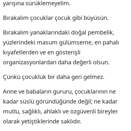
yarışına sürüklemeyelim.
Samsun
Bırakalım çocuklar çocuk gibi büyüsün.
Siirt
Bırakalım yanaklarındaki doğal pembelik,
Sinop
yüzlerindeki masum gülümseme, en pahalı
Sivas
kıyafetlerden ve en gösterişli
Tekirdağ
organizasyonlardan daha değerli olsun.
Tokat
Çünkü çocukluk bir daha geri gelmez.
Trabzon
Anne ve babaların gururu, çocuklarının ne
Tunceli
kadar süslü göründüğünde değil; ne kadar
Şanlıurfa
mutlu, sağlıklı, ahlaklı ve özgüvenli bireyler
Uşak
olarak yetiştiklerinde saklıdır.
Van