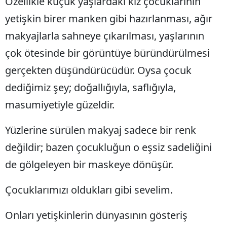
Özellikle küçük yaşlardaki kız çocuklarının
Malatya
yetişkin birer manken gibi hazırlanması, ağır
makyajlarla sahneye çıkarılması, yaşlarının
Manisa
çok ötesinde bir görüntüye büründürülmesi
Kahramanmaraş
gerçekten düşündürücüdür. Oysa çocuk
Mardin
dediğimiz şey; doğallığıyla, saflığıyla,
Muğla
masumiyetiyle güzeldir.
Muş
Yüzlerine sürülen makyaj sadece bir renk
Nevşehir
değildir; bazen çocukluğun o eşsiz sadeliğini
Niğde
de gölgeleyen bir maskeye dönüşür.
Ordu
Çocuklarımızı oldukları gibi sevelim.
Rize
Onları yetişkinlerin dünyasının gösteriş
Sakarya