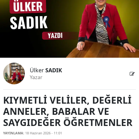
Bilecik
Bingöl
Bitlis
Bolu
Burdur
Ülker
SADIK
Bursa
Yazar
Çanakkale
Çankırı
KIYMETLİ VELİLER, DEĞERLİ
ANNELER, BABALAR VE
Çorum
SAYGIDEĞER ÖĞRETMENLER
Denizli
YAYINLAMA:
18 Haziran 2026 - 11:01
Diyarbakır