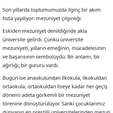
Edirne
Son yıllarda toplumumuzda ilginç bir akım
Elazığ
hızla yayılıyor: mezuniyet çılgınlığı.
Erzincan
Eskiden mezuniyet denildiğinde akla
Erzurum
üniversite gelirdi. Çünkü üniversite
mezuniyeti, yılların emeğinin, mücadelesinin
Eskişehir
ve başarısının sembolüydü. Bir anlamı, bir
Gaziantep
ağırlığı, bir gururu vardı.
Giresun
Bugün ise anaokulundan ilkokula, ilkokuldan
Gümüşhane
ortaokula, ortaokuldan liseye kadar her geçiş
Hakkari
dönemi adeta görkemli bir mezuniyet
Hatay
törenine dönüştürülüyor. Sanki çocuklarımız
Isparta
dünyanın en prestijli üniversitelerinden mezun