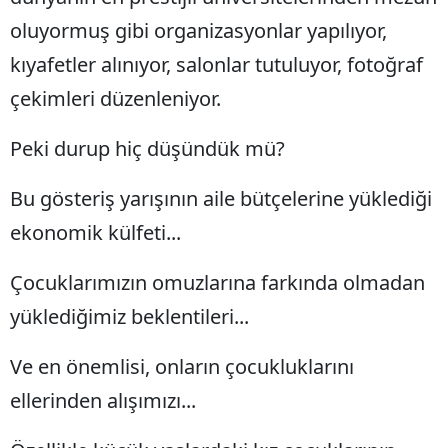
oluyormuş gibi organizasyonlar yapılıyor,
Mersin
kıyafetler alınıyor, salonlar tutuluyor, fotoğraf
İstanbul
çekimleri düzenleniyor.
İzmir
Peki durup hiç düşündük mü?
Kars
Kastamonu
Bu gösteriş yarışının aile bütçelerine yüklediği
ekonomik külfeti...
Kayseri
Kırklareli
Çocuklarımızın omuzlarına farkında olmadan
yüklediğimiz beklentileri...
Kırşehir
Kocaeli
Ve en önemlisi, onların çocukluklarını
Konya
ellerinden alışımızı...
Kütahya