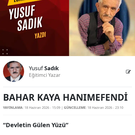
Bilecik
Bingöl
Bitlis
Bolu
Burdur
Yusuf
Sadık
Bursa
Eğitimci Yazar
Çanakkale
Çankırı
BAHAR KAYA HANIMEFENDİ
Çorum
YAYINLAMA:
18 Haziran 2026 - 15:09
|
GÜNCELLEME:
18 Haziran 2026 - 23:10
Denizli
“Devletin Gülen Yüzü”
Diyarbakır