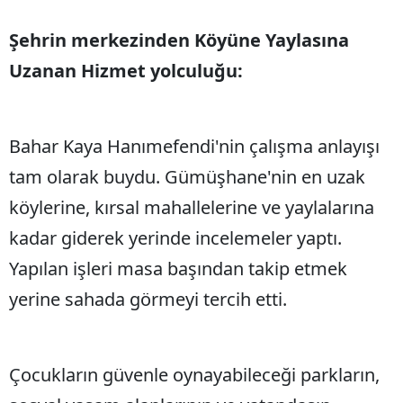
Yozgat
Şehrin merkezinden Köyüne Yaylasına
Uzanan Hizmet yolculuğu:
Zonguldak
Aksaray
Bahar Kaya Hanımefendi'nin çalışma anlayışı
Bayburt
tam olarak buydu. Gümüşhane'nin en uzak
Karaman
köylerine, kırsal mahallelerine ve yaylalarına
Kırıkkale
kadar giderek yerinde incelemeler yaptı.
Batman
Yapılan işleri masa başından takip etmek
Şırnak
yerine sahada görmeyi tercih etti.
Bartın
Ardahan
Çocukların güvenle oynayabileceği parkların,
Iğdır