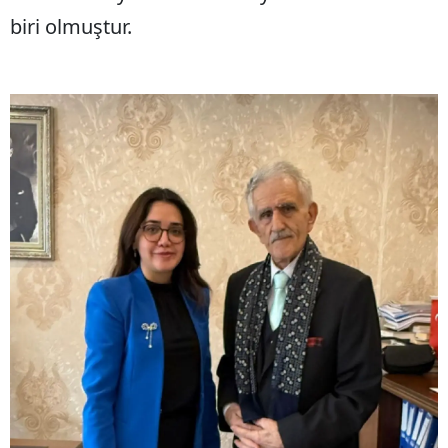
biri olmuştur.
Mersin
İstanbul
İzmir
Kars
Kastamonu
Kayseri
Kırklareli
Kırşehir
Kocaeli
Konya
Kütahya