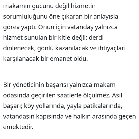
makamın gücünü değil hizmetin
Samsun
sorumluluğunu öne çıkaran bir anlayışla
Siirt
görev yaptı. Onun için vatandaş yalnızca
Sinop
hizmet sunulan bir kitle değil; derdi
dinlenecek, gönlü kazanılacak ve ihtiyaçları
Sivas
karşılanacak bir emanet oldu.
Tekirdağ
Tokat
Bir yöneticinin başarısı yalnızca makam
Trabzon
odasında geçirilen saatlerle ölçülmez. Asıl
Tunceli
başarı; köy yollarında, yayla patikalarında,
Şanlıurfa
vatandaşın kapısında ve halkın arasında geçen
Uşak
emektedir.
Van