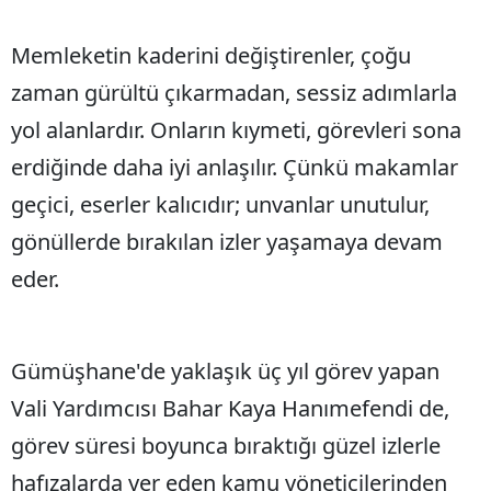
Edirne
Memleketin kaderini değiştirenler, çoğu
Elazığ
zaman gürültü çıkarmadan, sessiz adımlarla
Erzincan
yol alanlardır. Onların kıymeti, görevleri sona
Erzurum
erdiğinde daha iyi anlaşılır. Çünkü makamlar
geçici, eserler kalıcıdır; unvanlar unutulur,
Eskişehir
gönüllerde bırakılan izler yaşamaya devam
Gaziantep
eder.
Giresun
Gümüşhane
Gümüşhane'de yaklaşık üç yıl görev yapan
Hakkari
Vali Yardımcısı Bahar Kaya Hanımefendi de,
Hatay
görev süresi boyunca bıraktığı güzel izlerle
Isparta
hafızalarda yer eden kamu yöneticilerinden