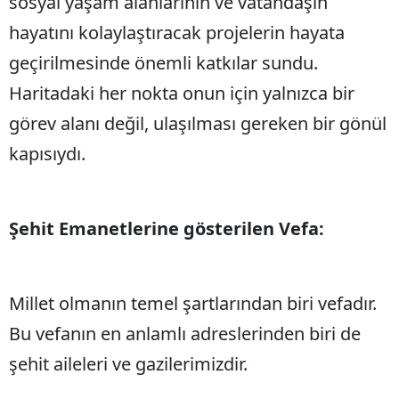
sosyal yaşam alanlarının ve vatandaşın
hayatını kolaylaştıracak projelerin hayata
Yalova
geçirilmesinde önemli katkılar sundu.
Karabük
Haritadaki her nokta onun için yalnızca bir
Kilis
görev alanı değil, ulaşılması gereken bir gönül
Osmaniye
kapısıydı.
Düzce
Şehit Emanetlerine gösterilen Vefa:
Millet olmanın temel şartlarından biri vefadır.
Bu vefanın en anlamlı adreslerinden biri de
şehit aileleri ve gazilerimizdir.