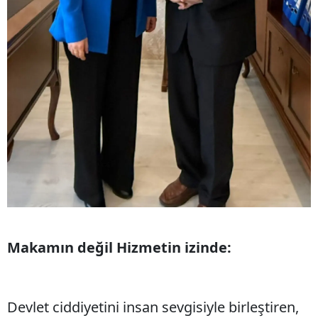
Malatya
Manisa
Kahramanmaraş
Mardin
Muğla
Muş
Nevşehir
Niğde
Makamın değil Hizmetin izinde:
Ordu
Rize
Devlet ciddiyetini insan sevgisiyle birleştiren,
Sakarya