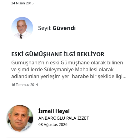
İş arkadaşların senden emin olacak. Patronun
24 Nisan 2015
senden emin olacak. Amirin senden emin olacak.
Samsun
Muhtar, aza, vekil senden emin olacak. Öğretmen,
öğrenci senden...
Siirt
Seyit
Güvendi
Sinop
Sivas
ESKİ GÜMÜŞHANE İLGİ BEKLİYOR
Tekirdağ
Gümüşhane’nin eski Gümüşhane olarak bilinen
ve şimdilerde Süleymaniye Mahallesi olarak
Tokat
adlandırılan yerleşim yeri harabe bir şekilde ilgi
bekliyor. Doğankent Süttaşı Mahallesi Deregözü
16 Temmuz 2014
Trabzon
Camii İmamı İken Eski Gümüşhane’nin
Süleymaniye Camiine atanan Fatih Sarı’yı
Tunceli
ziyaretimiz sırasında ilgimizi çeken d...
İsmail Hayal
Şanlıurfa
ANBAROĞLU PALA İZZET
08 Ağustos 2026
Uşak
Van