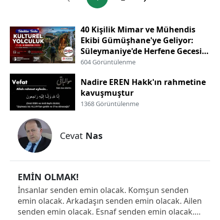
Malatya
40 Kişilik Mimar ve Mühendis
Manisa
Ekibi Gümüşhane'ye Geliyor:
Süleymaniye'de Herfene Gecesi
Kahramanmaraş
Düzenlenecek
604 Görüntülenme
Mardin
Nadire EREN Hakk'ın rahmetine
kavuşmuştur
Muğla
1368 Görüntülenme
Muş
Cevat
Nas
Nevşehir
Niğde
EMİN OLMAK!
Ordu
İnsanlar senden emin olacak. Komşun senden
Rize
emin olacak. Arkadaşın senden emin olacak. Ailen
senden emin olacak. Esnaf senden emin olacak.
Sakarya