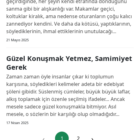
geçirdiğinde, her şeyin kendi etrafında döndüğünü
sanma gibi bir alışkanlığı var. Makamlar geçici,
Mersin
koltuklar kiralık, ama nedense oturanların çoğu kalıcı
İstanbul
zannediyor kendini. Ve daha da kötüsü, yaptıklarının,
söylediklerinin, ihmal ettiklerinin unutulacağı...
İzmir
21 Mayıs 2025
Kars
Güzel Konuşmak Yetmez, Samimiyet
Kastamonu
Gerek
Kayseri
Zaman zaman öyle insanlar çıkar ki toplumun
karşısına, söyledikleri kelimeler adeta bir edebiyat
Kırklareli
şöleni gibidir. Süslenmiş cümleler, büyük büyük laflar,
Kırşehir
alkış toplamak için özenle seçilmiş ifadeler… Ancak
mesele sadece güzel konuşmakla bitmiyor. Asıl
Kocaeli
mesele, o sözlerin bir karşılığı olup olmadığıdır...
17 Nisan 2025
Konya
Kütahya
‹
›
1
2