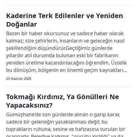
Bilecik
Kaderine Terk Edilenler ve Yeniden
Bingöl
Doğanlar
Bitlis
Bazen bir haber okursunuz ve sadece haber olarak
kalmaz; size şehirlerin, insanların ve geleceğin nasıl
Bolu
şekillendiğini düşündürür.Geçtiğimiz günlerde
yıllardır atıl durumda bulunan eski bir fabrikanın
Burdur
yeniden üretime kazandırılacağını öğrendim. Üstelik
Bursa
bu dönüşüm, bölgenin en önemli geçim kaynakları...
23 Haziran 2026
Çanakkale
Çankırı
Tokmağı Kırdınız, Ya Gönülleri Ne
Yapacaksınız?
Çorum
Gümüşhane’de son günlerde alınan o garip karar,
Denizli
sadece bir geleneğin yasaklanması değil; bu
toprakların ruhuna, sesine ve hafızasına vurulan bir
Diyarbakır
prangadır. Belediye kalkmış, "gürültü kirliliği" ya da