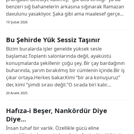
benzeri sığ bahanelerin arkasına sığınarak Ramazan
Edirne
davulunu yasaklıyor. Şaka gibi ama maalesef gerçe...
Elazığ
19 Şubat 2026
Erzincan
Bu Şehirde Yük Sessiz Taşınır
Erzurum
Bizim buralarda işler genelde yüksek sesle
başlamaz.Toplantı salonlarında değil, ayaküstü
Eskişehir
konuşmalarda şekillenir çoğu şey. Bir çay bardağının
Gaziantep
buharında, yarım bırakılmış bir cümlenin içinde.Bir iş
çıkar ortaya.Herkes bakar.Kimi “bir ara konuşuruz”
Giresun
der, kimi “şimdi sırası değil.”O sırada biri kalır....
Gümüşhane
20 Aralık 2025
Hakkari
Hafıza-i Beşer, Nankördür Diye
Diye...
Hatay
İnsan tuhaf bir varlık. Özellikle gücü eline
Isparta