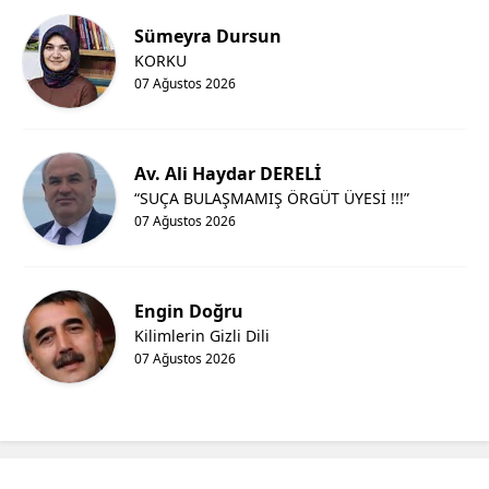
Sümeyra Dursun
Yozgat
KORKU
Zonguldak
07 Ağustos 2026
Aksaray
Av. Ali Haydar DERELİ
Bayburt
“SUÇA BULAŞMAMIŞ ÖRGÜT ÜYESİ !!!”
Karaman
07 Ağustos 2026
Kırıkkale
Batman
Engin Doğru
Kilimlerin Gizli Dili
Şırnak
07 Ağustos 2026
Bartın
Ardahan
Iğdır