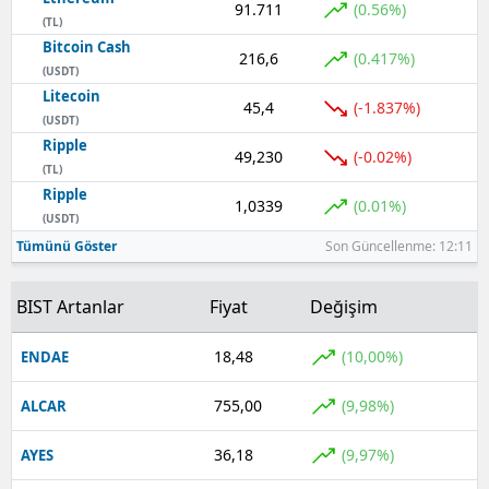
91.711
(0.56%)
(TL)
Yozgat
Bitcoin Cash
216,6
(0.417%)
(USDT)
Zonguldak
Litecoin
45,4
(-1.837%)
(USDT)
Aksaray
Ripple
49,230
(-0.02%)
(TL)
Bayburt
Ripple
1,0339
(0.01%)
Karaman
(USDT)
Tümünü Göster
Son Güncellenme: 12:11
Kırıkkale
BIST Artanlar
Fiyat
Değişim
Batman
Şırnak
18,48
(10,00%)
ENDAE
Bartın
755,00
(9,98%)
ALCAR
Ardahan
36,18
(9,97%)
AYES
Iğdır