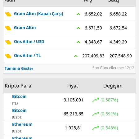
Samsun
6.658,22
6.652,02
Gram Altın (Kapalı Çarşı)
Siirt
6.672,54
6.671,59
Gram Altın
Sinop
4.349,29
4.348,67
Ons Altın / USD
Sivas
207.548,99
207.499,83
Ons Altın / TL
Tekirdağ
Son Güncellenme: 12:12
Tümünü Göster
Tokat
Kripto Para
Fiyat
Değişim
Trabzon
Bitcoin
Tunceli
3.105.091
(0.587%)
(TL)
Bitcoin
Şanlıurfa
65.213,65
(0.591%)
(USDT)
Ethereum
Uşak
1.925,81
(0.548%)
(USDT)
Van
Ethereum