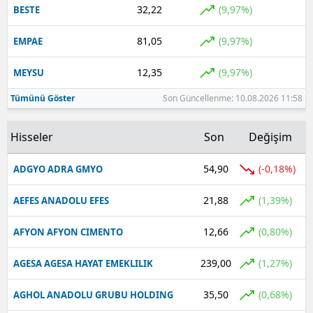
32,22
(9,97%)
BESTE
Yalova
81,05
(9,97%)
EMPAE
Karabük
12,35
(9,97%)
MEYSU
Kilis
Tümünü Göster
Son Güncellenme: 10.08.2026 11:58
Osmaniye
Hisseler
Son
Değişim
Düzce
54,90
(-0,18%)
ADGYO ADRA GMYO
21,88
(1,39%)
AEFES ANADOLU EFES
12,66
(0,80%)
AFYON AFYON CIMENTO
239,00
(1,27%)
AGESA AGESA HAYAT EMEKLILIK
35,50
(0,68%)
AGHOL ANADOLU GRUBU HOLDING