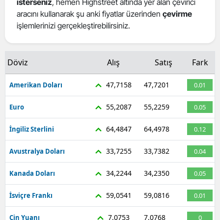
isterseniz
, hemen Highstreet altında yer alan çevirici
Mersin
aracını kullanarak şu anki fiyatlar üzerinden
çevirme
işlemlerinizi gerçekleştirebilirsiniz.
İstanbul
İzmir
Döviz
Alış
Satış
Fark
Kars
47,7158
47,7201
Amerikan Doları
0.01
Kastamonu
55,2087
55,2259
Euro
0.05
Kayseri
64,4847
64,4978
İngiliz Sterlini
0.12
Kırklareli
33,7255
33,7382
Avustralya Doları
0.04
Kırşehir
34,2244
34,2350
Kanada Doları
0.05
Kocaeli
Konya
59,0541
59,0816
İsviçre Frankı
0.01
Kütahya
7,0753
7,0768
Çin Yuanı
0