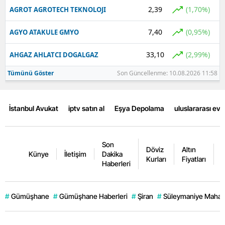
2,39
(1,70%)
AGROT AGROTECH TEKNOLOJI
7,40
(0,95%)
AGYO ATAKULE GMYO
33,10
(2,99%)
AHGAZ AHLATCI DOGALGAZ
Tümünü Göster
Son Güncellenme: 10.08.2026 11:58
İstanbul Avukat
iptv satın al
Eşya Depolama
uluslararası ev
Son
Döviz
Altın
K
Künye
İletişim
Dakika
Kurları
Fiyatları
F
Haberleri
#
Gümüşhane
#
Gümüşhane Haberleri
#
Şiran
#
Süleymaniye Mahall