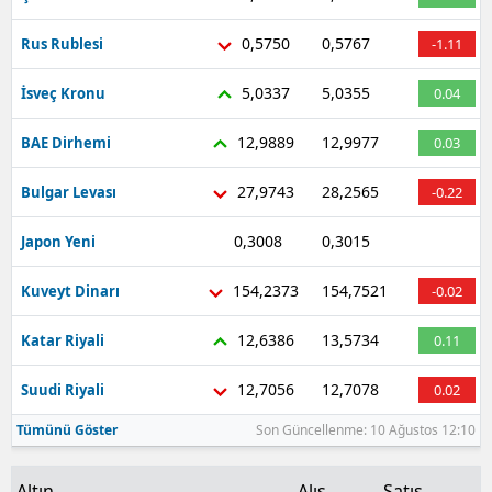
Malatya
0,5750
0,5767
Rus Rublesi
-1.11
Manisa
5,0337
5,0355
İsveç Kronu
0.04
Kahramanmaraş
12,9889
12,9977
BAE Dirhemi
0.03
Mardin
27,9743
28,2565
Bulgar Levası
-0.22
Muğla
0,3008
0,3015
Japon Yeni
-0.56
Muş
154,2373
154,7521
Kuveyt Dinarı
-0.02
Nevşehir
12,6386
13,5734
Katar Riyali
0.11
Niğde
12,7056
12,7078
Suudi Riyali
0.02
Ordu
Tümünü Göster
Son Güncellenme: 10 Ağustos 12:10
Rize
Sakarya
Altın
Alış
Satış