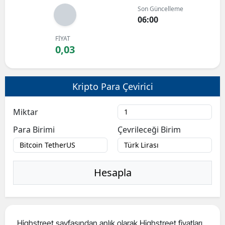
Son Güncelleme
Bilecik
06:00
Bingöl
FİYAT
0,03
Bitlis
Bolu
Kripto Para Çevirici
Burdur
Miktar
Bursa
Para Birimi
Çevrileceği Birim
Çanakkale
Çankırı
Hesapla
Çorum
Denizli
Diyarbakır
Highstreet sayfasından anlık olarak Highstreet fiyatları