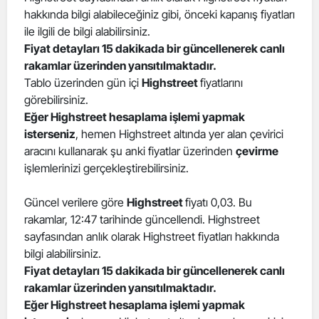
hakkında bilgi alabileceğiniz gibi, önceki kapanış fiyatları
Edirne
ile ilgili de bilgi alabilirsiniz.
Elazığ
Fiyat detayları 15 dakikada bir güncellenerek canlı
rakamlar üzerinden yansıtılmaktadır.
Erzincan
Tablo üzerinden gün içi
Highstreet
fiyatlarını
görebilirsiniz.
Erzurum
Eğer Highstreet hesaplama işlemi yapmak
isterseniz
, hemen Highstreet altında yer alan çevirici
Eskişehir
aracını kullanarak şu anki fiyatlar üzerinden
çevirme
Gaziantep
işlemlerinizi gerçekleştirebilirsiniz.
Giresun
Güncel verilere göre
Highstreet
fiyatı 0,03. Bu
rakamlar, 12:47 tarihinde güncellendi. Highstreet
Gümüşhane
sayfasından anlık olarak Highstreet fiyatları hakkında
Hakkari
bilgi alabilirsiniz.
Fiyat detayları 15 dakikada bir güncellenerek canlı
Hatay
rakamlar üzerinden yansıtılmaktadır.
Eğer Highstreet hesaplama işlemi yapmak
Isparta