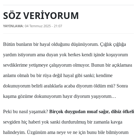
Bilecik
SÖZ VERİYORUM
Bingöl
YAYINLAMA:
04 Temmuz 2025 - 21:07
Bitlis
Bolu
Bütün bunların bir hayal olduğunu düşünüyorum. Çığlık çığlığa
yardım istiyorum ama duyan yok herkes kendi işinde koşuyorum
Burdur
sevdiklerime yetişmeye çalışıyorum olmuyor. Bunun bir açıklaması
Bursa
anlamı olmalı bu bir rüya değil hayal gibi sanki; kendime
Çanakkale
dokunuyorum belirli aralıklarla acaba diyorum öldüm mü? Sonra
Çankırı
kaşıma gözüme dokunuyorum hayır diyorum yaşıyorum…
Çorum
Peki bu nasıl yaşamak?
Birçok duygudan muaf sağır, dilsiz öfkeli
Denizli
sevgiden hiç haberi yok sanki durdurulmuş bir zamanla kavga
Diyarbakır
halindeyim. Üzgünüm ama neye ve ne için bunu bile bilmiyorum