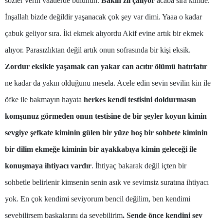
sözler verin vaatlerde bulunun.
Bakın zil çalıyor
acaba sıra kimde.
Samsun
İnşallah bizde değildir yaşanacak çok şey var dimi. Yaaa o kadar
çabuk geliyor sıra. İki ekmek alıyordu Akif evine artık bir ekmek
Siirt
alıyor. Parasızlıktan değil artık onun sofrasında bir kişi eksik.
Sinop
Zordur eksikle yaşamak can yakar can acıtır ölümü hatırlatır
Sivas
ne kadar da yakın olduğunu mesela. Acele edin sevin sevilin kin ile
Tekirdağ
öfke ile bakmayın hayata
herkes kendi testisini doldurmasın
Tokat
komşunuz görmeden onun testisine de bir şeyler koyun kimin
sevgiye şefkate kiminin gülen bir yüze hoş bir sohbete kiminin
Trabzon
bir dilim ekmeğe kiminin bir ayakkabıya kimin geleceği ile
Tunceli
konuşmaya ihtiyacı vardır
. İhtiyaç bakarak değil içten bir
Şanlıurfa
sohbetle belirlenir kimsenin senin asık ve sevimsiz suratına ihtiyacı
Uşak
yok. En çok kendimi seviyorum bencil değilim, ben kendimi
Van
sevebilirsem başkalarını da sevebilirim
. Sende önce kendini sev