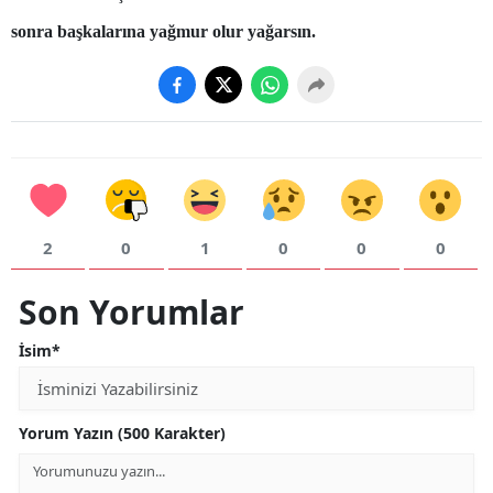
sonra başkalarına yağmur olur yağarsın.
Yozgat
Zonguldak
Aksaray
Bayburt
Karaman
2
0
1
0
0
0
Kırıkkale
Son Yorumlar
Batman
İsim*
Şırnak
Bartın
Yorum Yazın (500 Karakter)
Ardahan
Iğdır