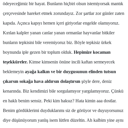
ödeyeceğimiz bir hayat. Bunların hiçbiri olsun istemiyorsak mantık
Mersin
çerçevesinde hareket etmek zorundayız. Zor şartlar zor günler zaten
İstanbul
kapıda. Açınca kapıyı hemen içeri giriyorlar engelde olamıyoruz.
İzmir
Kırılan kalpler yanan canlar yanan ormanlar hayvanlar bitkiler
bunların tepkisini bile veremiyoruz biz. Böyle tepkisiz ürkek
Kars
boynunda iple gezen bir toplum olduk.
Hepimize kocaman
Kastamonu
teşekküreler.
Kimse kimsenin önüne incili kaftan sermeyecek
Kayseri
beklemeyin
ayağa kalkın ve bir duygusunun elinden tutsun
Kırklareli
çıkarsın sokağa hava aldırsın dolaştırsın
şöyle dere, deniz
Kırşehir
kenarında. Biz kendimizi bile sorgulamıyor yargılamıyoruz. Çünkü
en haklı benim sensiz. Peki kim haksız? Hata kimin aaa dostlar.
Kocaeli
Benim gördüklerimi duyduklarımı siz de görüyor ve duyuyorsunuz
Konya
diye düşünüyorum yanlış isem lütfen düzeltin. Ah kalbim yine aynı
Kütahya