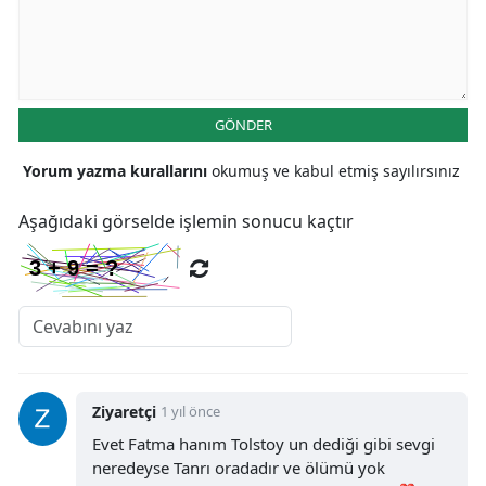
Yalova
Karabük
GÖNDER
Kilis
Yorum yazma kurallarını
okumuş ve kabul etmiş sayılırsınız
Osmaniye
Aşağıdaki görselde işlemin sonucu kaçtır
Düzce
Ziyaretçi
1 yıl önce
Evet Fatma hanım Tolstoy un dediği gibi sevgi
neredeyse Tanrı oradadır ve ölümü yok