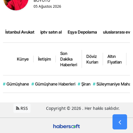
BOYUTU
05 Ağustos 2026
İstanbul Avukat
iptv satın al
Eşya Depolama
uluslararası ev
Son
Döviz
Altın
K
Künye
İletişim
Dakika
Kurları
Fiyatları
F
Haberleri
#
Gümüşhane
#
Gümüşhane Haberleri
#
Şiran
#
Süleymaniye Mahall
RSS
Copyright © 2026 . Her hakkı saklıdır.