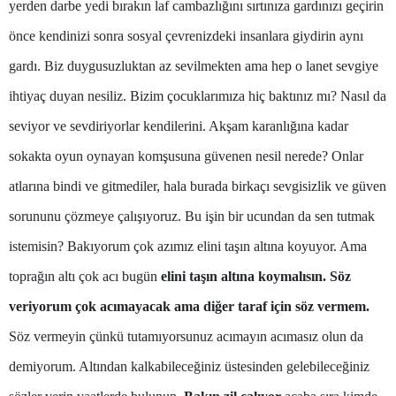
yerden darbe yedi bırakın laf cambazlığını sırtınıza gardınızı geçirin
Malatya
önce kendinizi sonra sosyal çevrenizdeki insanlara giydirin aynı
Manisa
gardı. Biz duygusuzluktan az sevilmekten ama hep o lanet sevgiye
ihtiyaç duyan nesiliz. Bizim çocuklarımıza hiç baktınız mı? Nasıl da
Kahramanmaraş
seviyor ve sevdiriyorlar kendilerini. Akşam karanlığına kadar
Mardin
sokakta oyun oynayan komşusuna güvenen nesil nerede? Onlar
Muğla
atlarına bindi ve gitmediler, hala burada birkaçı sevgisizlik ve güven
Muş
sorununu çözmeye çalışıyoruz. Bu işin bir ucundan da sen tutmak
Nevşehir
istemisin? Bakıyorum çok azımız elini taşın altına koyuyor. Ama
toprağın altı çok acı bugün
elini taşın altına koymalısın. Söz
Niğde
veriyorum çok acımayacak ama diğer taraf için söz vermem.
Ordu
Söz vermeyin çünkü tutamıyorsunuz acımayın acımasız olun da
Rize
demiyorum. Altından kalkabileceğiniz üstesinden gelebileceğiniz
Sakarya