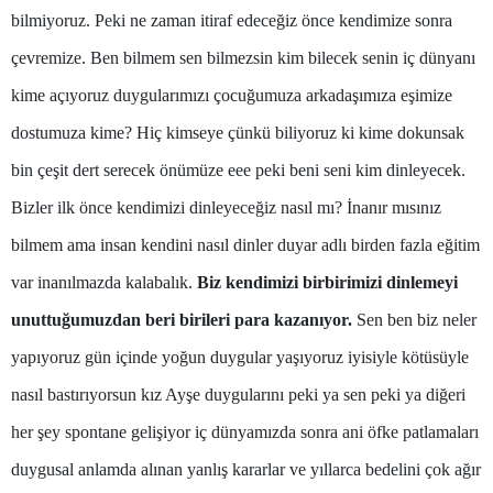
bilmiyoruz. Peki ne zaman itiraf edeceğiz önce kendimize sonra
Edirne
çevremize. Ben bilmem sen bilmezsin kim bilecek senin iç dünyanı
Elazığ
kime açıyoruz duygularımızı çocuğumuza arkadaşımıza eşimize
Erzincan
dostumuza kime? Hiç kimseye çünkü biliyoruz ki kime dokunsak
Erzurum
bin çeşit dert serecek önümüze eee peki beni seni kim dinleyecek.
Eskişehir
Bizler ilk önce kendimizi dinleyeceğiz nasıl mı? İnanır mısınız
bilmem ama insan kendini nasıl dinler duyar adlı birden fazla eğitim
Gaziantep
var inanılmazda kalabalık.
Biz kendimizi birbirimizi dinlemeyi
Giresun
unuttuğumuzdan beri birileri para kazanıyor.
Sen ben biz neler
Gümüşhane
yapıyoruz gün içinde yoğun duygular yaşıyoruz iyisiyle kötüsüyle
Hakkari
nasıl bastırıyorsun kız Ayşe duygularını peki ya sen peki ya diğeri
Hatay
her şey spontane gelişiyor iç dünyamızda sonra ani öfke patlamaları
duygusal anlamda alınan yanlış kararlar ve yıllarca bedelini çok ağır
Isparta