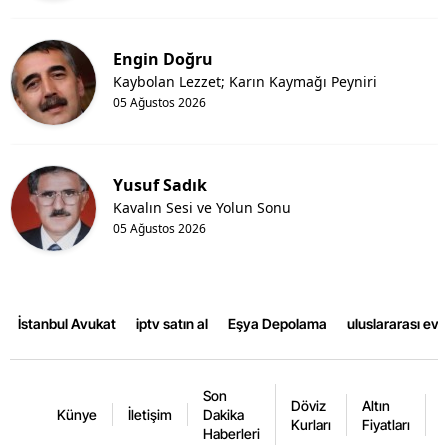
Engin Doğru
Kaybolan Lezzet; Karın Kaymağı Peyniri
05 Ağustos 2026
Yusuf Sadık
Kavalın Sesi ve Yolun Sonu
05 Ağustos 2026
İstanbul Avukat
iptv satın al
Eşya Depolama
uluslararası ev
Son
Döviz
Altın
K
Künye
İletişim
Dakika
Kurları
Fiyatları
F
Haberleri