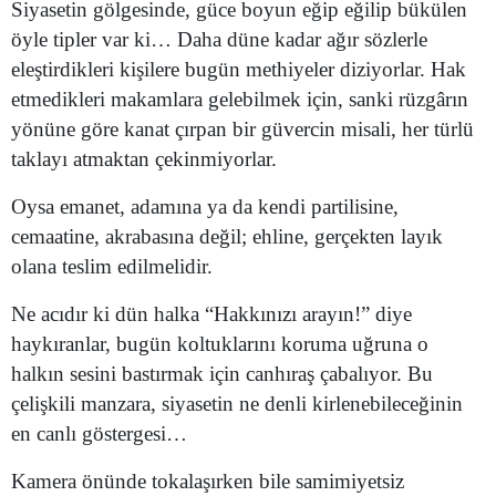
Siyasetin gölgesinde, güce boyun eğip eğilip bükülen
Malatya
öyle tipler var ki… Daha düne kadar ağır sözlerle
eleştirdikleri kişilere bugün methiyeler diziyorlar. Hak
Manisa
etmedikleri makamlara gelebilmek için, sanki rüzgârın
Kahramanmaraş
yönüne göre kanat çırpan bir güvercin misali, her türlü
taklayı atmaktan çekinmiyorlar.
Mardin
Oysa emanet, adamına ya da kendi partilisine,
Muğla
cemaatine, akrabasına değil; ehline, gerçekten layık
Muş
olana teslim edilmelidir.
Nevşehir
Ne acıdır ki dün halka “Hakkınızı arayın!” diye
haykıranlar, bugün koltuklarını koruma uğruna o
Niğde
halkın sesini bastırmak için canhıraş çabalıyor. Bu
Ordu
çelişkili manzara, siyasetin ne denli kirlenebileceğinin
en canlı göstergesi…
Rize
Kamera önünde tokalaşırken bile samimiyetsiz
Sakarya