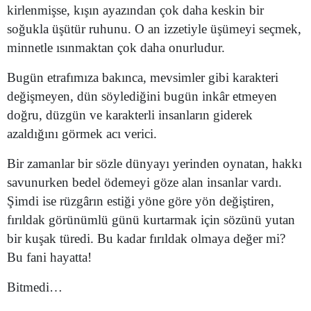
kirlenmişse, kışın ayazından çok daha keskin bir
Mersin
soğukla üşütür ruhunu. O an izzetiyle üşümeyi seçmek,
minnetle ısınmaktan çok daha onurludur.
İstanbul
İzmir
Bugün etrafımıza bakınca, mevsimler gibi karakteri
değişmeyen, dün söylediğini bugün inkâr etmeyen
Kars
doğru, düzgün ve karakterli insanların giderek
Kastamonu
azaldığını görmek acı verici.
Kayseri
Bir zamanlar bir sözle dünyayı yerinden oynatan, hakkı
savunurken bedel ödemeyi göze alan insanlar vardı.
Kırklareli
Şimdi ise rüzgârın estiği yöne göre yön değiştiren,
Kırşehir
fırıldak görünümlü günü kurtarmak için sözünü yutan
bir kuşak türedi. Bu kadar fırıldak olmaya değer mi?
Kocaeli
Bu fani hayatta!
Konya
Bitmedi…
Kütahya