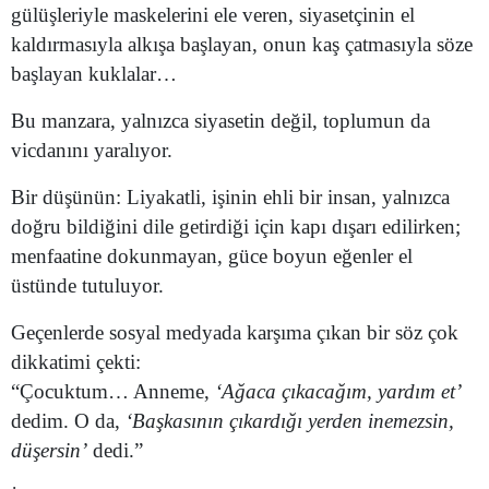
gülüşleriyle maskelerini ele veren, siyasetçinin el
Samsun
kaldırmasıyla alkışa başlayan, onun kaş çatmasıyla söze
başlayan kuklalar…
Siirt
Bu manzara, yalnızca siyasetin değil, toplumun da
Sinop
vicdanını yaralıyor.
Sivas
Bir düşünün: Liyakatli, işinin ehli bir insan, yalnızca
Tekirdağ
doğru bildiğini dile getirdiği için kapı dışarı edilirken;
menfaatine dokunmayan, güce boyun eğenler el
Tokat
üstünde tutuluyor.
Trabzon
Geçenlerde sosyal medyada karşıma çıkan bir söz çok
Tunceli
dikkatimi çekti:
“Çocuktum… Anneme,
‘Ağaca çıkacağım, yardım et’
Şanlıurfa
dedim. O da,
‘Başkasının çıkardığı yerden inemezsin,
Uşak
düşersin’
dedi.”
Van