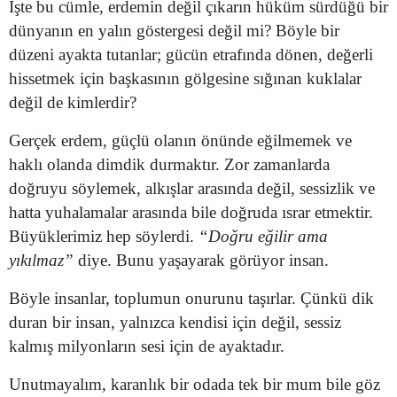
İşte bu cümle, erdemin değil çıkarın hüküm sürdüğü bir
dünyanın en yalın göstergesi değil mi? Böyle bir
Yozgat
düzeni ayakta tutanlar; gücün etrafında dönen, değerli
Zonguldak
hissetmek için başkasının gölgesine sığınan kuklalar
değil de kimlerdir?
Aksaray
Gerçek erdem, güçlü olanın önünde eğilmemek ve
Bayburt
haklı olanda dimdik durmaktır. Zor zamanlarda
Karaman
doğruyu söylemek, alkışlar arasında değil, sessizlik ve
hatta yuhalamalar arasında bile doğruda ısrar etmektir.
Kırıkkale
Büyüklerimiz hep söylerdi.
“Doğru eğilir ama
Batman
yıkılmaz”
diye. Bunu yaşayarak görüyor insan.
Şırnak
Böyle insanlar, toplumun onurunu taşırlar. Çünkü dik
duran bir insan, yalnızca kendisi için değil, sessiz
Bartın
kalmış milyonların sesi için de ayaktadır.
Ardahan
Unutmayalım, karanlık bir odada tek bir mum bile göz
Iğdır