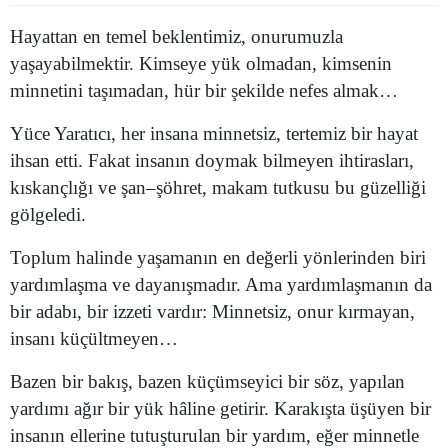
Edirne
Hayattan en temel beklentimiz, onurumuzla
yaşayabilmektir. Kimseye yük olmadan, kimsenin
Elazığ
minnetini taşımadan, hür bir şekilde nefes almak…
Erzincan
Yüce Yaratıcı, her insana minnetsiz, tertemiz bir hayat
Erzurum
ihsan etti. Fakat insanın doymak bilmeyen ihtirasları,
kıskançlığı ve şan–şöhret, makam tutkusu bu güzelliği
Eskişehir
gölgeledi.
Gaziantep
Toplum halinde yaşamanın en değerli yönlerinden biri
Giresun
yardımlaşma ve dayanışmadır. Ama yardımlaşmanın da
bir adabı, bir izzeti vardır: Minnetsiz, onur kırmayan,
Gümüşhane
insanı küçültmeyen…
Hakkari
Bazen bir bakış, bazen küçümseyici bir söz, yapılan
Hatay
yardımı ağır bir yük hâline getirir. Karakışta üşüyen bir
Isparta
insanın ellerine tutuşturulan bir yardım, eğer minnetle