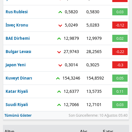
Malatya
0,5820
0,5830
Rus Rublesi
0.03
Manisa
5,0249
5,0283
İsveç Kronu
-0.12
Kahramanmaraş
12,9879
12,9979
BAE Dirhemi
0.02
Mardin
27,9743
28,2565
Bulgar Levası
-0.22
Muğla
0,3014
0,3025
Japon Yeni
-0.3
Muş
154,3246
154,8592
Kuveyt Dinarı
0.05
Nevşehir
12,6377
13,5735
Katar Riyali
0.11
Niğde
12,7066
12,7101
Suudi Riyali
0.03
Ordu
Tümünü Göster
Son Güncellenme: 10 Ağustos 05:40
Rize
Sakarya
Altın
Alış
Satış