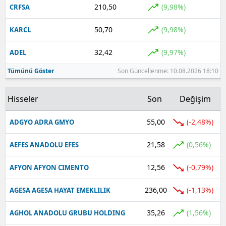
210,50
(9,98%)
CRFSA
Yalova
50,70
(9,98%)
KARCL
Karabük
32,42
(9,97%)
ADEL
Kilis
Tümünü Göster
Son Güncellenme: 10.08.2026 18:10
Osmaniye
Hisseler
Son
Değişim
Düzce
55,00
(-2,48%)
ADGYO ADRA GMYO
21,58
(0,56%)
AEFES ANADOLU EFES
12,56
(-0,79%)
AFYON AFYON CIMENTO
236,00
(-1,13%)
AGESA AGESA HAYAT EMEKLILIK
35,26
(1,56%)
AGHOL ANADOLU GRUBU HOLDING