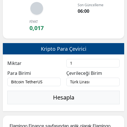
Son Güncelleme
Bilecik
06:00
Bingöl
FİYAT
0,017
Bitlis
Bolu
Kripto Para Çevirici
Burdur
Miktar
Bursa
Para Birimi
Çevrileceği Birim
Çanakkale
Çankırı
Hesapla
Çorum
Denizli
Diyarbakır
Flamingo Finance sayfasından anlık olarak Flamingo