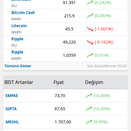
91.391
(0.242%)
(TL)
Yozgat
Bitcoin Cash
215,9
(0.093%)
(USDT)
Zonguldak
Litecoin
45,5
(-1.001%)
(USDT)
Aksaray
Ripple
49,220
(-0.162%)
(TL)
Bayburt
Ripple
1,0359
(0.01%)
Karaman
(USDT)
Tümünü Göster
Son Güncellenme: 05:43
Kırıkkale
BIST Artanlar
Fiyat
Değişim
Batman
Şırnak
73,70
(10,00%)
EMPAE
Bartın
67,65
(10,00%)
GIPTA
Ardahan
1.707,00
(9,99%)
MRSHL
Iğdır