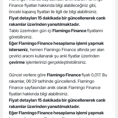
Finance fiyatları hakkında bilgi alabileceğiniz gibi,
Edirne
önceki kapanış fiyatları ile ilgili de bilgi alabilirsiniz.
Elazığ
Fiyat detayları 15 dakikada bir güncellenerek canlı
rakamlar üzerinden yansıtılmaktadır.
Erzincan
Tablo üzerinden gün içi
Flamingo Finance
fiyatlarını
görebilirsiniz.
Erzurum
Eğer Flamingo Finance hesaplama işlemi yapmak
isterseniz
, hemen Flamingo Finance altında yer alan
Eskişehir
çevirici aracını kullanarak şu anki fiyatlar üzerinden
Gaziantep
çevirme
işlemlerinizi gerçekleştirebilirsiniz.
Giresun
Güncel verilere göre
Flamingo Finance
fiyatı 0,017. Bu
rakamlar, 06:29 tarihinde güncellendi. Flamingo
Gümüşhane
Finance sayfasından anlık olarak Flamingo Finance
Hakkari
fiyatları hakkında bilgi alabilirsiniz.
Fiyat detayları 15 dakikada bir güncellenerek canlı
Hatay
rakamlar üzerinden yansıtılmaktadır.
Eğer Flamingo Finance hesaplama işlemi yapmak
Isparta