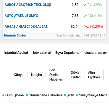
2,35
(1,29%)
AGROT AGROTECH TEKNOLOJI
7,33
(0,41%)
AGYO ATAKULE GMYO
32,14
(-0,25%)
AHGAZ AHLATCI DOGALGAZ
Tümünü Göster
Son Güncellenme: 10.08.2026 18:10
İstanbul Avukat
iptv satın al
Eşya Depolama
uluslararası ev
Son
Döviz
Altın
K
Künye
İletişim
Dakika
Kurları
Fiyatları
F
Haberleri
#
Gümüşhane
#
Gümüşhane Haberleri
#
Şiran
#
Süleymaniye Mahall