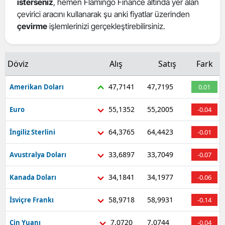
isterseniz
, hemen Flamingo Finance altında yer alan
Mersin
çevirici aracını kullanarak şu anki fiyatlar üzerinden
çevirme
işlemlerinizi gerçekleştirebilirsiniz.
İstanbul
İzmir
Döviz
Alış
Satış
Fark
Kars
47,7141
47,7195
Amerikan Doları
0.01
Kastamonu
55,1352
55,2005
Euro
-0.04
Kayseri
64,3765
64,4423
İngiliz Sterlini
-0.01
Kırklareli
33,6897
33,7049
Avustralya Doları
-0.07
Kırşehir
34,1841
34,1977
Kanada Doları
-0.06
Kocaeli
Konya
58,9718
58,9931
İsviçre Frankı
-0.14
Kütahya
7,0720
7,0744
Çin Yuanı
-0.04