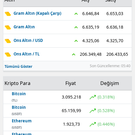
Samsun
6.653,03
6.646,84
Gram Altın (Kapalı Çarşı)
Siirt
6.636,18
6.635,19
Gram Altın
Sinop
4.325,70
4.325,06
Ons Altın / USD
Sivas
206.433,65
206.349,48
Ons Altın / TL
Tekirdağ
Son Güncellenme: 05:40
Tümünü Göster
Tokat
Kripto Para
Fiyat
Değişim
Trabzon
Bitcoin
Tunceli
3.095.218
(0.318%)
(TL)
Bitcoin
Şanlıurfa
65.159,99
(0.528%)
(USDT)
Ethereum
Uşak
1.923,73
(0.446%)
(USDT)
Van
Ethereum