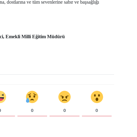
na, dostlarına ve tüm sevenlerine sabır ve başsağlığı
Samsun
Siirt
Sinop
ci, Emekli Milli Eğitim Müdürü
Sivas
Tekirdağ
Tokat
Trabzon
Tunceli
0
0
0
0
Şanlıurfa
Uşak
Van