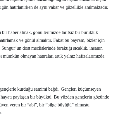
ugün hatırlanırken de aynı vakar ve güzellikle anılmaktadır.
Mersin
İstanbul
İzmir
bir haber almak, gönüllerimizde tarifsiz bir burukluk
atırlamak ve gönül almaktır. Fakat bu bayram, bizler için
Kars
Sungur’un dost meclislerinde bıraktığı sıcaklık, insanın
Kastamonu
sı mümkün olmayan hatıraları artık yalnız hafızalarımızda
Kayseri
Kırklareli
 gençlerle kurduğu samimi bağdı. Gençleri küçümseyen
Kırşehir
l, hayatı paylaşan bir büyüktü. Bu yüzden gençlerin gözünde
Kocaeli
üven veren bir “abi”, bir “bilge büyüğü” olmuştu.
z.
Konya
Kütahya