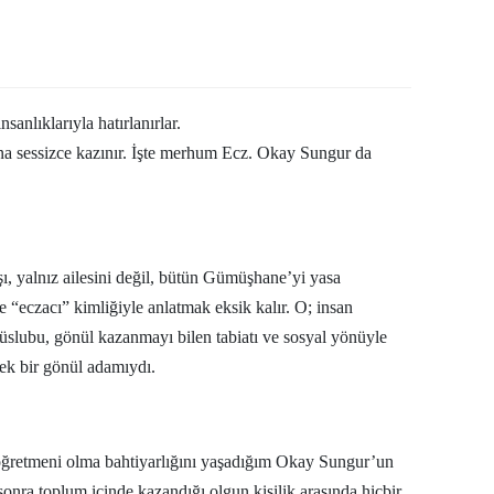
Edirne
Elazığ
Erzincan
nsanlıklarıyla hatırlanırlar.
asına sessizce kazınır. İşte merhum Ecz. Okay Sungur da
Erzurum
Eskişehir
Gaziantep
şı, yalnız ailesini değil, bütün Gümüşhane’yi yasa
Giresun
eczacı” kimliğiyle anlatmak eksik kalır. O; insan
n üslubu, gönül kazanmayı bilen tabiatı ve sosyal yönüyle
Gümüşhane
çek bir gönül adamıydı.
Hakkari
Hatay
öğretmeni olma bahtiyarlığını yaşadığım Okay Sungur’un
Isparta
r sonra toplum içinde kazandığı olgun kişilik arasında hiçbir