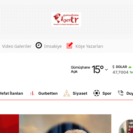
Adana
Adıyaman
Afyonkarahisar
Video Galeriler
İmsakiye
Köşe Yazarları
Ağrı
15
°
Amasya
DOLAR
Gümüşhane
Açık
47,7004
%
Ankara
Antalya
Vefat İlanları
Gurbetten
Siyaset
Spor
Du
Artvin
Aydın
Balıkesir