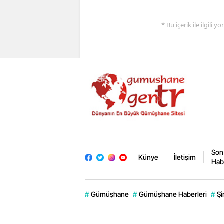
* Bu içerik ile ilgili 
Son
Künye
İletişim
Hab
#
Gümüşhane
#
Gümüşhane Haberleri
#
Şi