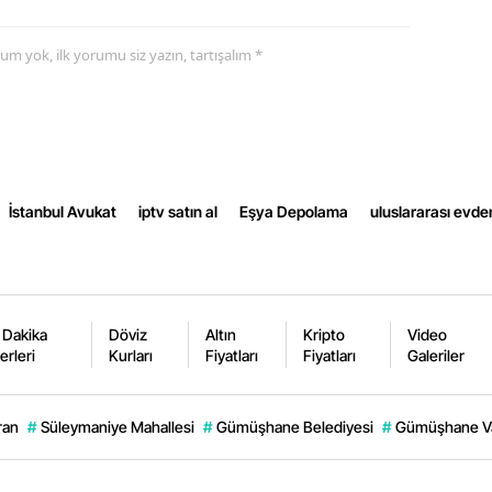
Yalova
yorum yok, ilk yorumu siz yazın, tartışalım *
Karabük
Kilis
Osmaniye
İstanbul Avukat
iptv satın al
Eşya Depolama
uluslararası evde
Düzce
 Dakika
Döviz
Altın
Kripto
Video
erleri
Kurları
Fiyatları
Fiyatları
Galeriler
ran
#
Süleymaniye Mahallesi
#
Gümüşhane Belediyesi
#
Gümüşhane Val