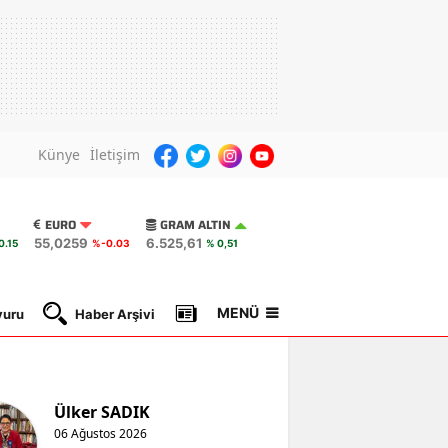
Künye
İletişim
EURO
GRAM ALTIN
55,0259
6.525,61
0.15
%-0.03
% 0,51
MENÜ
yuru
Haber Arşivi
Gazete Manşetleri
Nöbetçi Ec
Ülker SADIK
06 Ağustos 2026