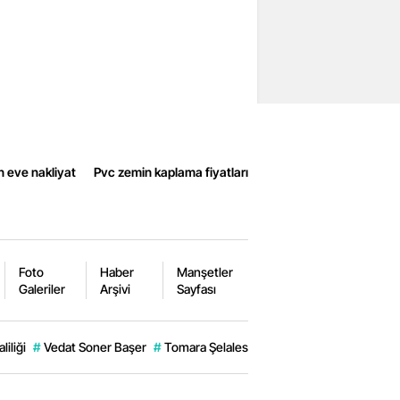
n eve nakliyat
Pvc zemin kaplama fiyatları
Foto
Haber
Manşetler
Galeriler
Arşivi
Sayfası
iliği
#
Vedat Soner Başer
#
Tomara Şelalesi
#
Jandarma
#
Şiran Bele