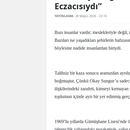
Eczacısıydı”
YAYINLAMA:
28 Mayıs 2026 - 23:10
Bazı insanlar vardır; meslekleriyle değil, i
Bazıları ise yaşadıkları şehirlerin hafız
böylesine nadide insanlardan biriydi.
Talihsiz bir kaza sonucu aramızdan ayrılı
boğmuştur. Çünkü Okay Sungur’u sadece “
ilişkilerindeki zarafeti, kimseyi kırmaya
toplumun içinde ayrı bir yer edinmiş ger
1969’lu yıllarda Gümüşhane Lisesi’nde 
öğrencilik yıllarındaki nezaketiyle, yılla