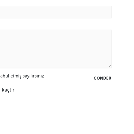
Yozgat
Zonguldak
Aksaray
Bayburt
Karaman
Kırıkkale
bul etmiş sayılırsınız
GÖNDER
Batman
 kaçtır
Şırnak
Bartın
Ardahan
Iğdır