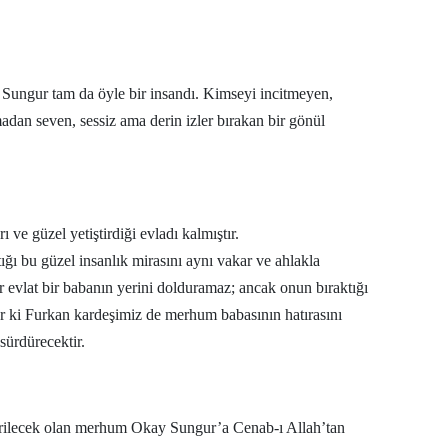
Malatya
Manisa
y Sungur tam da öyle bir insandı. Kimseyi incitmeyen,
Kahramanmaraş
adan seven, sessiz ama derin izler bırakan bir gönül
Mardin
Muğla
ı ve güzel yetiştirdiği evladı kalmıştır.
Muş
ğı bu güzel insanlık mirasını aynı vakar ve ahlakla
Nevşehir
r evlat bir babanın yerini dolduramaz; ancak onun bıraktığı
dur ki Furkan kardeşimiz de merhum babasının hatırasını
Niğde
sürdürecektir.
Ordu
Rize
rilecek olan merhum Okay Sungur’a Cenab-ı Allah’tan
Sakarya