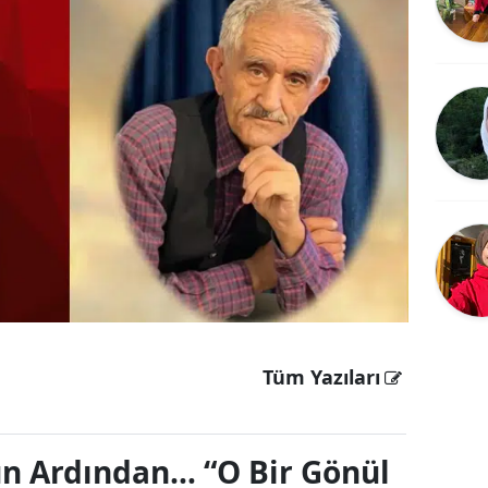
Bilecik
Bingöl
Bitlis
Bolu
Burdur
Bursa
Çanakkale
Çankırı
Tüm Yazıları
Çorum
Denizli
un Ardından… “O Bir Gönül
Diyarbakır