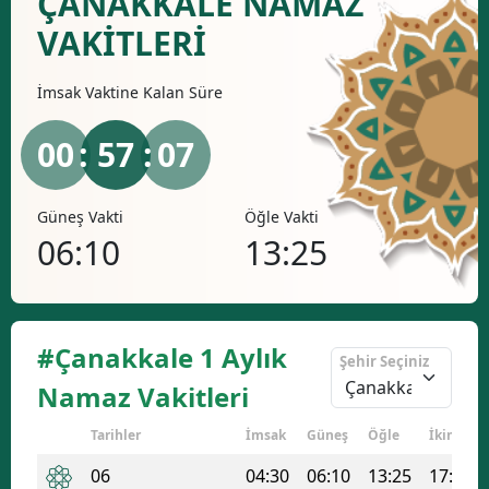
ÇANAKKALE NAMAZ
Bilecik
VAKİTLERİ
Bingöl
İmsak
Vaktine Kalan Süre
Bitlis
00
: 57 :
07
Bolu
Burdur
Güneş Vakti
Öğle Vakti
İkind
06:10
13:25
17
Bursa
Çanakkale
Çankırı
#Çanakkale 1 Aylık
Şehir Seçiniz
Çorum
Namaz Vakitleri
Denizli
Tarihler
İmsak
Güneş
Öğle
İkindi
Diyarbakır
06
04:30
06:10
13:25
17:17