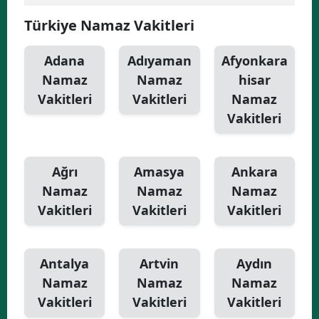
Türkiye Namaz Vakitleri
Yalova
Karabük
Adana
Adıyaman
Afyonkara
Namaz
Namaz
hisar
Kilis
Vakitleri
Vakitleri
Namaz
Osmaniye
Vakitleri
Düzce
Ağrı
Amasya
Ankara
Namaz
Namaz
Namaz
Vakitleri
Vakitleri
Vakitleri
Antalya
Artvin
Aydın
Namaz
Namaz
Namaz
Vakitleri
Vakitleri
Vakitleri