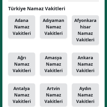
Türkiye Namaz Vakitleri
Yalova
Karabük
Adana
Adıyaman
Afyonkara
Namaz
Namaz
hisar
Kilis
Vakitleri
Vakitleri
Namaz
Osmaniye
Vakitleri
Düzce
Ağrı
Amasya
Ankara
Namaz
Namaz
Namaz
Vakitleri
Vakitleri
Vakitleri
Antalya
Artvin
Aydın
Namaz
Namaz
Namaz
Vakitleri
Vakitleri
Vakitleri