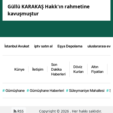
Güllü KARAKAŞ Hakk'ın rahmetine
kavuşmuştur
İstanbul Avukat
iptv satın al
Eşya Depolama
uluslararası ev
Son
Döviz
Altın
K
Künye
İletişim
Dakika
Kurları
Fiyatları
F
Haberleri
#
Gümüşhane
#
Gümüşhane Haberleri
#
Süleymaniye Mahallesi
#
Şi
RSS
Copyright © 2026 . Her hakkı saklıdır.