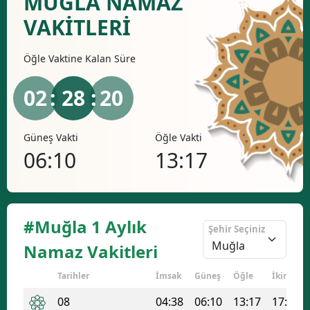
MUĞLA NAMAZ
Bilecik
VAKİTLERİ
Bingöl
Öğle
Vaktine Kalan Süre
Bitlis
02
: 28 :
20
Bolu
Burdur
Güneş Vakti
Öğle Vakti
İkind
06:10
13:17
17
Bursa
Çanakkale
Çankırı
#Muğla 1 Aylık
Şehir Seçiniz
Çorum
Namaz Vakitleri
Denizli
Tarihler
İmsak
Güneş
Öğle
İkindi
Diyarbakır
08
04:38
06:10
13:17
17:04