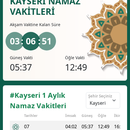
KAYSERI NAMAZ
Bilecik
VAKİTLERİ
Bingöl
Akşam
Vaktine Kalan Süre
Bitlis
03
: 06 :
51
Bolu
Burdur
Güneş Vakti
Öğle Vakti
İkind
05:37
12:49
16
Bursa
Çanakkale
Çankırı
#Kayseri 1 Aylık
Şehir Seçiniz
Çorum
Namaz Vakitleri
Denizli
Tarihler
İmsak
Güneş
Öğle
İkindi
Diyarbakır
07
04:02
05:37
12:49
16:38