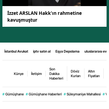
İzzet ARSLAN Hakk'ın rahmetine
kavuşmuştur
İstanbul Avukat
iptv satın al
Eşya Depolama
uluslararası ev
Son
Döviz
Altın
K
Künye
İletişim
Dakika
Kurları
Fiyatları
F
Haberleri
#
Gümüşhane
#
Gümüşhane Haberleri
#
Süleymaniye Mahallesi
#
Ve