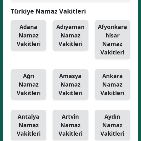
Türkiye Namaz Vakitleri
Yalova
Karabük
Adana
Adıyaman
Afyonkara
Namaz
Namaz
hisar
Kilis
Vakitleri
Vakitleri
Namaz
Osmaniye
Vakitleri
Düzce
Ağrı
Amasya
Ankara
Namaz
Namaz
Namaz
Vakitleri
Vakitleri
Vakitleri
Antalya
Artvin
Aydın
Namaz
Namaz
Namaz
Vakitleri
Vakitleri
Vakitleri