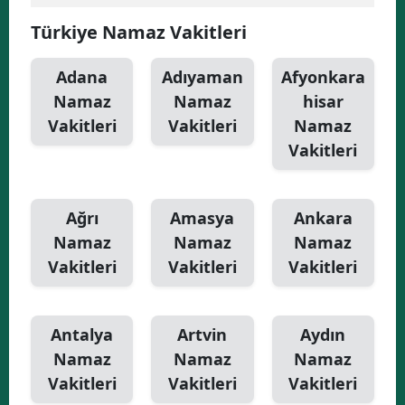
Türkiye Namaz Vakitleri
Yalova
Karabük
Adana
Adıyaman
Afyonkara
Namaz
Namaz
hisar
Kilis
Vakitleri
Vakitleri
Namaz
Osmaniye
Vakitleri
Düzce
Ağrı
Amasya
Ankara
Namaz
Namaz
Namaz
Vakitleri
Vakitleri
Vakitleri
Antalya
Artvin
Aydın
Namaz
Namaz
Namaz
Vakitleri
Vakitleri
Vakitleri