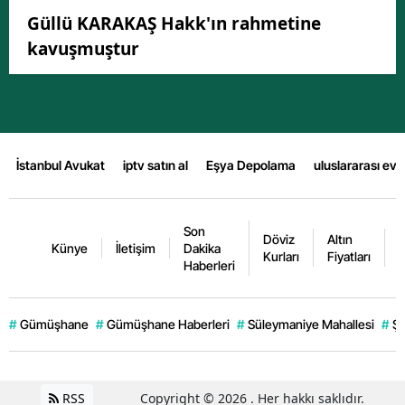
Güllü KARAKAŞ Hakk'ın rahmetine
kavuşmuştur
İstanbul Avukat
iptv satın al
Eşya Depolama
uluslararası ev
Son
Döviz
Altın
K
Künye
İletişim
Dakika
Kurları
Fiyatları
F
Haberleri
#
Gümüşhane
#
Gümüşhane Haberleri
#
Süleymaniye Mahallesi
#
Şi
RSS
Copyright © 2026 . Her hakkı saklıdır.