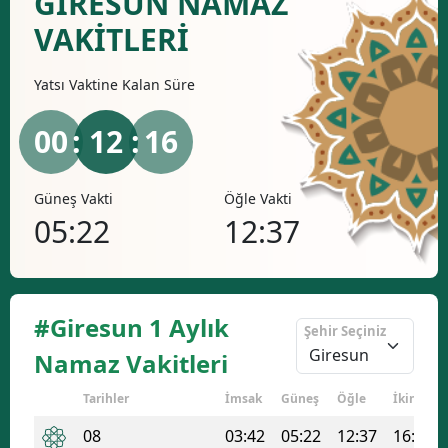
GIRESUN NAMAZ
Bilecik
VAKİTLERİ
Bingöl
Yatsı
Vaktine Kalan Süre
Bitlis
00
: 12 :
16
Bolu
Burdur
Güneş Vakti
Öğle Vakti
İkind
05:22
12:37
16
Bursa
Çanakkale
Çankırı
#Giresun 1 Aylık
Şehir Seçiniz
Çorum
Namaz Vakitleri
Denizli
Tarihler
İmsak
Güneş
Öğle
İkindi
Diyarbakır
08
03:42
05:22
12:37
16:29