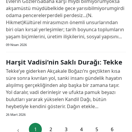
Evlerin GözleriSabaha karşı mıydı bilmiyorumyoksa
akşamüstü müydübelkide gece yarısıbilmiyorumgirdi
Mersin
odama pencerelerperdeli perdesiz...(N.
İstanbul
Hikmet)Kültürel mirasımızın önemli unsurlarından
biri olan kırsal yerleşimler; tarih boyunca toplumların
İzmir
yaşam biçimlerini, üretim ilişkilerini, sosyal yapısını...
Kars
09 Nisan 2026
Kastamonu
Harşit Vadisi’nin Saklı Durağı: Tekke
Kayseri
Tekke’ye giderken Akçakale Boğazı’nı geçtikten kısa
süre sonra kıvrılan yol, sanki insanı gündelik hayatın
Kırklareli
alışılmış gerçekliğinden alıp başka bir zamana taşır.
Yol daralır, vadi derinleşir ve ufukta pamuk beyazı
Kırşehir
bulutları yararak yükselen Kandil Dağı, bütün
Kocaeli
heybetiyle kendini gösterir. Dağın etekle...
26 Mart 2026
Konya
‹
Kütahya
1
2
3
4
5
6