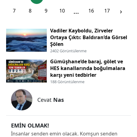
...
›
Malatya
7
8
9
10
16
17
Manisa
Vadiler Kayboldu, Zirveler
Kahramanmaraş
Ortaya Çıktı: Baldıran’da Görsel
Şölen
Mardin
2402 Görüntülenme
Muğla
Gümüşhane’de baraj, gölet ve
HES kanallarında boğulmalara
Muş
karşı yeni tedbirler
188 Görüntülenme
Nevşehir
Niğde
Cevat
Nas
Ordu
Rize
EMİN OLMAK!
İnsanlar senden emin olacak. Komşun senden
Sakarya