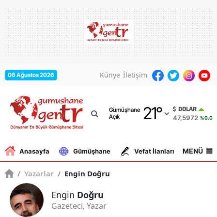
Adana
Adıyaman
Afyonkarahisar
Künye
İletişim
06 Ağustos 2026
Ağrı
21
°
Amasya
DOLAR
Gümüşhane
Açık
47,5972
%0.06
Ankara
Antalya
MENÜ
Anasayfa
Gümüşhane
Vefat İlanları
Gurbe
Artvin
/
Yazarlar
/
Engin Doğru
Aydın
Engin
Doğru
Gazeteci, Yazar
Balıkesir