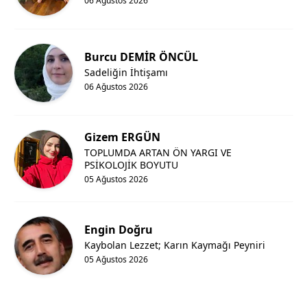
06 Ağustos 2026
Yozgat
Zonguldak
Burcu DEMİR ÖNCÜL
Sadeliğin İhtişamı
Aksaray
06 Ağustos 2026
Bayburt
Gizem ERGÜN
Karaman
TOPLUMDA ARTAN ÖN YARGI VE
PSİKOLOJİK BOYUTU
Kırıkkale
05 Ağustos 2026
Batman
Şırnak
Engin Doğru
Kaybolan Lezzet; Karın Kaymağı Peyniri
Bartın
05 Ağustos 2026
Ardahan
Iğdır