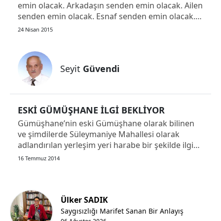
emin olacak. Arkadaşın senden emin olacak. Ailen
senden emin olacak. Esnaf senden emin olacak.
Samsun
İş arkadaşların senden emin olacak. Patronun
24 Nisan 2015
Siirt
senden emin olacak. Amirin senden emin olacak.
Muhtar, aza, vekil senden emin olacak. Öğretmen,
Sinop
öğrenci senden...
Seyit
Güvendi
Sivas
Tekirdağ
ESKİ GÜMÜŞHANE İLGİ BEKLİYOR
Tokat
Gümüşhane’nin eski Gümüşhane olarak bilinen
ve şimdilerde Süleymaniye Mahallesi olarak
Trabzon
adlandırılan yerleşim yeri harabe bir şekilde ilgi
bekliyor. Doğankent Süttaşı Mahallesi Deregözü
Tunceli
16 Temmuz 2014
Camii İmamı İken Eski Gümüşhane’nin
Süleymaniye Camiine atanan Fatih Sarı’yı
Şanlıurfa
ziyaretimiz sırasında ilgimizi çeken d...
Uşak
Ülker SADIK
Saygısızlığı Marifet Sanan Bir Anlayış
Van