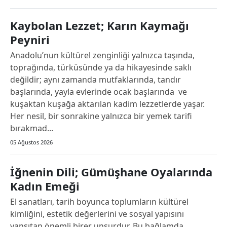
Bilecik
Kaybolan Lezzet; Karın Kaymağı
Bingöl
Peyniri
Bitlis
Anadolu’nun kültürel zenginliği yalnızca taşında,
toprağında, türküsünde ya da hikayesinde saklı
Bolu
değildir; aynı zamanda mutfaklarında, tandır
başlarında, yayla evlerinde ocak başlarında ve
Burdur
kuşaktan kuşağa aktarılan kadim lezzetlerde yaşar.
Bursa
Her nesil, bir sonrakine yalnızca bir yemek tarifi
bırakmad...
Çanakkale
05 Ağustos 2026
Çankırı
İğnenin Dili; Gümüşhane Oyalarında
Çorum
Kadın Emeği
Denizli
El sanatları, tarih boyunca toplumların kültürel
kimliğini, estetik değerlerini ve sosyal yapısını
Diyarbakır
yansıtan önemli birer unsurdur. Bu bağlamda,