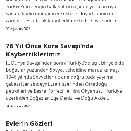
Türkiye’nin zengin halk kültürü içinde yer alan oya
Edirne
sanatı, kadın emeğinin ve estetik duyarlılığının en
Elazığ
zarif ifadesi olarak kabul edilmektedir. Oya, sadece...
02 Ağustos 2026
Erzincan
Erzurum
76 Yıl Önce Kore Savaşı’nda
Kaybettiklerimiz
Eskişehir
II. Dünya Savaşı’ndan sonra Türkiye’de açık bir şekilde
Gaziantep
Boğazlar yüzünden Sovyet tehdidine maruz kalmıştı.
1946 yılında Sovyetler üç ana doğrultuda yayılma
Giresun
çabası içerisindeydi. İran üzerinden Ortadoğu
petrolleri ve Basra Körfezi ile Hint Okyanusu, Türkiye
Gümüşhane
üzerinden Boğazlar, Ege Denizi ve Doğu Akde...
Hakkari
01 Ağustos 2026
Hatay
Evlerin Gözleri
Isparta