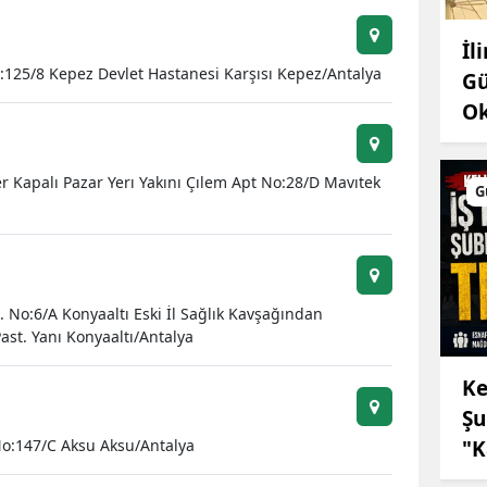
Malatya
İl
125/8 Kepez Devlet Hastanesi Karşısı Kepez/Antalya
Manisa
Gü
Ok
Kahramanmaraş
Mardin
er Kapalı Pazar Yerı Yakını Çılem Apt No:28/D Mavıtek
G
Muğla
Muş
Nevşehir
 No:6/A Konyaaltı Eski İl Sağlık Kavşağından
ast. Yanı Konyaaltı/Antalya
Niğde
Ke
Ordu
Şu
Rize
"K
 No:147/C Aksu Aksu/Antalya
Sakarya