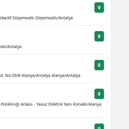
Samsun
264a/Af Döşemealtı Döşemealtı/Antalya
Siirt
Sinop
Sivas
eki/Antalya
Tekirdağ
Tokat
. No:39/B Alanya/Antalya Alanya/Antalya
Trabzon
Tunceli
Şanlıurfa
olikliniği Arkası - Yavuz Elektrik Yanı Konaklı/Alanya
Uşak
Van