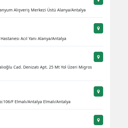
 Alanyum Alışveriş Merkezi Üstü Alanya/Antalya
Yozgat
Zonguldak
Aksaray
Hastanesı Acıl Yanı Alanya/Antalya
Bayburt
Karaman
lıoğlu Cad. Denizatı Apt. 25 Mt Yol Üzeri Migros
Kırıkkale
Batman
Şırnak
o:106/F Elmalı/Antalya Elmalı/Antalya
Bartın
Ardahan
Iğdır