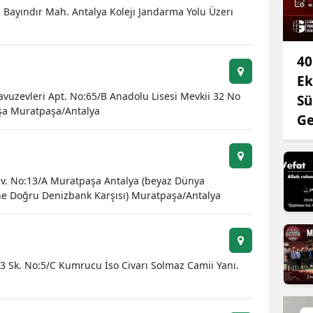
 Bayındır Mah. Antalya Kolejı Jandarma Yolu Üzerı
Edirne
Elazığ
40
Erzincan
Ek
Yavuzevleri Apt. No:65/B Anadolu Lisesi Mevkii 32 No
Sü
Erzurum
aşa Muratpaşa/Antalya
Ge
Eskişehir
Gaziantep
lv. No:13/A Muratpaşa Antalya (beyaz Dünya
Giresun
e Doğru Denizbank Karşısı) Muratpaşa/Antalya
Gümüşhane
Hakkari
 Sk. No:5/C Kumrucu İso Civarı Solmaz Camii Yanı.
Hatay
Isparta