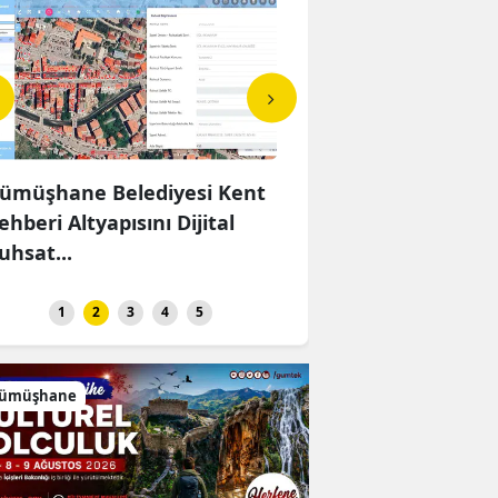
ümüşhane Belediyesi Kent
Celal DEMİREL Hakk'ı
ehberi Altyapısını Dijital
rahmetine kavuşmuş
uhsat...
1
2
3
4
5
ümüşhane