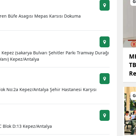
G
Mersin
vren Büfe Asagısı Mepas Karsısı Dokuma
İstanbul
İzmir
Kars
Kepez (sakarya Bulvarı Şehitler Parkı Tramvay Durağı
MH
Kastamonu
Yanı) Kepez/Antalya
TB
Kayseri
Re
Kırklareli
lok No:2a Kepez/Antalya Şehir Hastanesi Karşısı
Kırşehir
G
Kocaeli
Konya
C Blok D:13 Kepez/Antalya
Kütahya