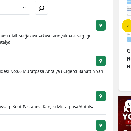
Bilecik
Bingöl
Bitlis
amı Civil Mağazası Arkası Sırınyalı Aıle Saglıgı
ntalya
Bolu
 Belediyesi Kent
Celal DEMİREL Hakk'ın
G
Burdur
yapısını Dijital
rahmetine kavuşmuştur
R
R
Bursa
esi No:66 Muratpaşa Antalya ( Ciğerci Bahattin Yanı
Çanakkale
Çankırı
Çorum
G
 Kavsagı Kent Pastanesi Karşısı Muratpaşa/Antalya
Denizli
Diyarbakır