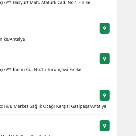
çık)** Hasyurt Mah. Atatürk Cad. No:1 Finike
Yalova
Karabük
Kilis
inike/Antalya
Osmaniye
Düzce
Açık)** İnönü Cd. No:15 Turunçova Finike
No:19/B Merkez Sağlık Ocağı Karşısı Gazipaşa/Antalya