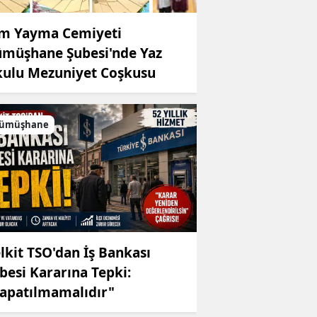
im Yayma Cemiyeti
müşhane Şubesi'nde Yaz
ulu Mezuniyet Coşkusu
ümüşhane
lkit TSO'dan İş Bankası
besi Kararına Tepki:
apatılmamalıdır"