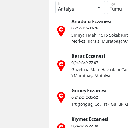
İl
İlçe
Anadolu Eczanesi
0(242)316-30-26
Sırınyalı Mah. 1515 Sokak Kırc
Merkezı Karsısı Muratpaşa/A
Gümüşhane
Barut Eczanesi
Rehberi Alt
0(242)349-77-07
Ruhsat...
Güzeloba Mah. Havaalanı Cadd
) Muratpaşa/Antalya
Güneş Eczanesi
0(242)242-35-52
Trt (tonguç) Cd. Trt - Güllük
Kıymet Eczanesi
0(242)238-22-38