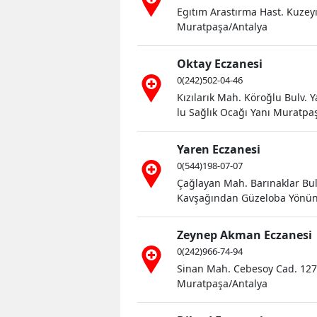
Egıtım Arastırma Hast. Kuzeyı
Muratpaşa/Antalya
Oktay Eczanesi
0(242)502-04-46
Kızılarık Mah. Köroğlu Bulv. 
lu Sağlık Ocağı Yanı Muratp
Yaren Eczanesi
0(544)198-07-07
Çağlayan Mah. Barınaklar Bu
Kavşağından Güzeloba Yönün
Zeynep Akman Eczanesi
0(242)966-74-94
Sinan Mah. Cebesoy Cad. 1273
Muratpaşa/Antalya