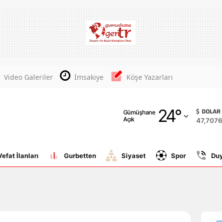
Adana
Adıyaman
Afyonkarahisar
Video Galeriler
İmsakiye
Köşe Yazarları
Ağrı
24
°
Amasya
DOLAR
Gümüşhane
Açık
47,707
Ankara
Antalya
Vefat İlanları
Gurbetten
Siyaset
Spor
Du
Artvin
Aydın
Balıkesir