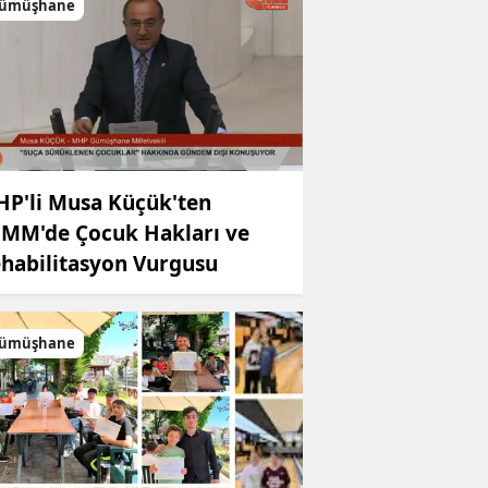
ümüşhane
P'li Musa Küçük'ten
MM'de Çocuk Hakları ve
habilitasyon Vurgusu
ümüşhane