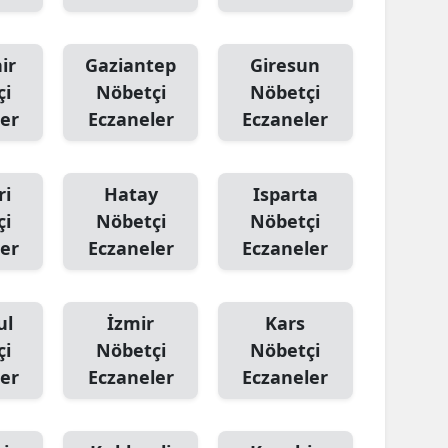
Yalova
ir
Gaziantep
Giresun
Karabük
çi
Nöbetçi
Nöbetçi
er
Eczaneler
Eczaneler
Kilis
Osmaniye
ri
Hatay
Isparta
Düzce
çi
Nöbetçi
Nöbetçi
er
Eczaneler
Eczaneler
ul
İzmir
Kars
çi
Nöbetçi
Nöbetçi
er
Eczaneler
Eczaneler