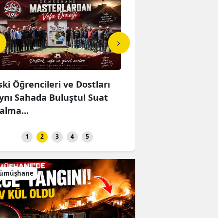
ski Öğrencileri ve Dostları
MHP'li Musa Küçük'te
ynı Sahada Buluştu! Suat
TBMM'de Çocuk Haklar
alma...
Rehabilitasyo...
1
2
3
4
5
ümüşhane