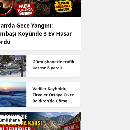
ran’da Gece Yangını:
mbaşı Köyünde 3 Ev Hasar
ördü
Gümüşhane’de trafik
kazası: 6 yaralı
Vadiler Kayboldu,
Zirveler Ortaya Çıktı:
Baldıran’da Görsel
Şölen
ümüşhane