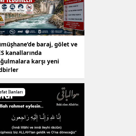
müşhane’de baraj, gölet ve
S kanallarında
ğulmalara karşı yeni
dbirler
efat İlanları