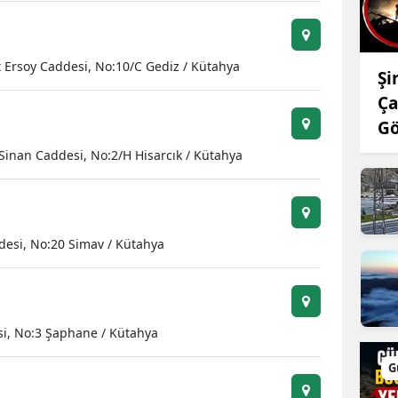
Edirne
Elazığ
Ersoy Caddesi, No:10/C Gediz / Kütahya
Şi
Erzincan
Ça
G
Erzurum
inan Caddesi, No:2/H Hisarcık / Kütahya
Eskişehir
Gaziantep
Giresun
desi, No:20 Simav / Kütahya
Gümüşhane
Hakkari
si, No:3 Şaphane / Kütahya
Hatay
G
Isparta