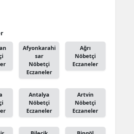
Samsun
Siirt
er
Sinop
Sivas
an
Afyonkarahi
Ağrı
çi
sar
Nöbetçi
Tekirdağ
er
Nöbetçi
Eczaneler
Tokat
Eczaneler
Trabzon
a
Antalya
Artvin
Tunceli
çi
Nöbetçi
Nöbetçi
Şanlıurfa
er
Eczaneler
Eczaneler
Uşak
ir
Bilecik
Bingöl
Van