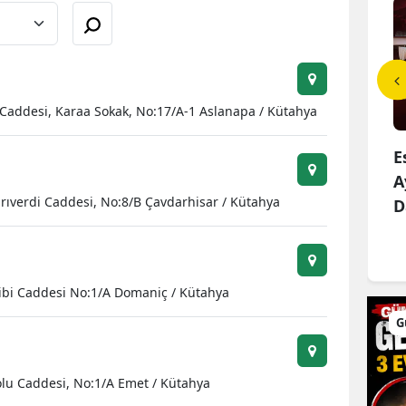
Bilecik
Bingöl
Bitlis
Caddesi, Karaa Sokak, No:17/A-1 Aslanapa / Kütahya
Bolu
cileri ve Dostları
MHP'li Musa Küçük'ten
E
Burdur
da Buluştu! Suat
TBMM'de Çocuk Hakları ve
A
nrıverdi Caddesi, No:8/B Çavdarhisar / Kütahya
Rehabilitasyo...
D
Bursa
Çanakkale
Çankırı
ibi Caddesi No:1/A Domaniç / Kütahya
Çorum
G
Denizli
olu Caddesi, No:1/A Emet / Kütahya
Diyarbakır