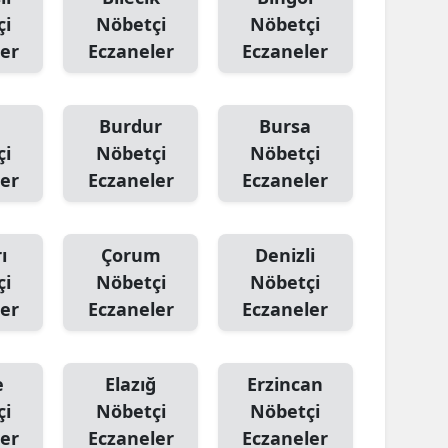
çi
Nöbetçi
Nöbetçi
Yozgat
er
Eczaneler
Eczaneler
Zonguldak
Aksaray
Burdur
Bursa
çi
Nöbetçi
Nöbetçi
Bayburt
er
Eczaneler
Eczaneler
Karaman
Kırıkkale
ı
Çorum
Denizli
çi
Nöbetçi
Nöbetçi
Batman
er
Eczaneler
Eczaneler
Şırnak
Bartın
e
Elazığ
Erzincan
Ardahan
çi
Nöbetçi
Nöbetçi
er
Eczaneler
Eczaneler
Iğdır