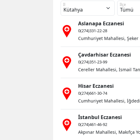
İl
İlçe
Aslanapa Eczanesi
0(274)331-22-28
Cumhuriyet Mahallesi, Şeker 
Eski Öğren
Çavdarhisar Eczanesi
Aynı Saha
0(274)351-23-99
Cereller Mahallesi, İsmail Ta
Dalma...
Hisar Eczanesi
0(274)661-30-74
Cumhuriyet Mahallesi, İğded
İstanbul Eczanesi
0(274)461-46-92
Akpınar Mahallesi, Makıfça Y