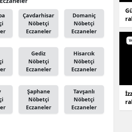
 Eczaneler
Malatya
Gü
pa
Çavdarhisar
Domaniç
ra
Manisa
çi
Nöbetçi
Nöbetçi
er
Eczaneler
Eczaneler
Kahramanmaraş
V
Mardin
Gediz
Hisarcık
Muğla
çi
Nöbetçi
Nöbetçi
er
Eczaneler
Eczaneler
Muş
Nevşehir
v
Şaphane
Tavşanlı
İz
Niğde
çi
Nöbetçi
Nöbetçi
ra
Ordu
er
Eczaneler
Eczaneler
Rize
Sakarya