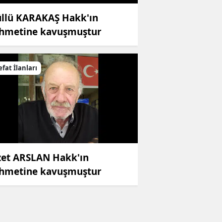
llü KARAKAŞ Hakk'ın
hmetine kavuşmuştur
efat İlanları
zet ARSLAN Hakk'ın
hmetine kavuşmuştur