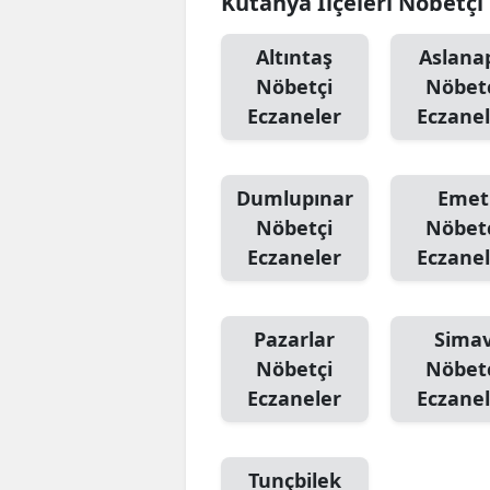
Kütahya İlçeleri Nöbetçi
Altıntaş
Aslana
Nöbetçi
Nöbet
Eczaneler
Eczanel
Dumlupınar
Emet
Nöbetçi
Nöbet
Eczaneler
Eczanel
Pazarlar
Sima
Nöbetçi
Nöbet
Eczaneler
Eczanel
Tunçbilek