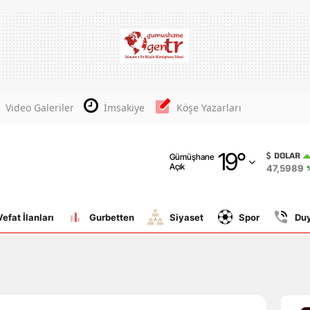
Adana
Adıyaman
Afyonkarahisar
Video Galeriler
İmsakiye
Köşe Yazarları
Ağrı
19
°
Amasya
DOLAR
Gümüşhane
Açık
47,5989
Ankara
Antalya
Vefat İlanları
Gurbetten
Siyaset
Spor
Du
Artvin
Aydın
Balıkesir