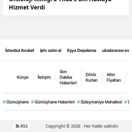
Hizmet Verdi
İstanbul Avukat
iptv satın al
Eşya Depolama
uluslararası ev
Son
Döviz
Altın
K
Künye
İletişim
Dakika
Kurları
Fiyatları
F
Haberleri
#
Gümüşhane
#
Gümüşhane Haberleri
#
Süleymaniye Mahallesi
#
Şi
RSS
Copyright © 2026 . Her hakkı saklıdır.