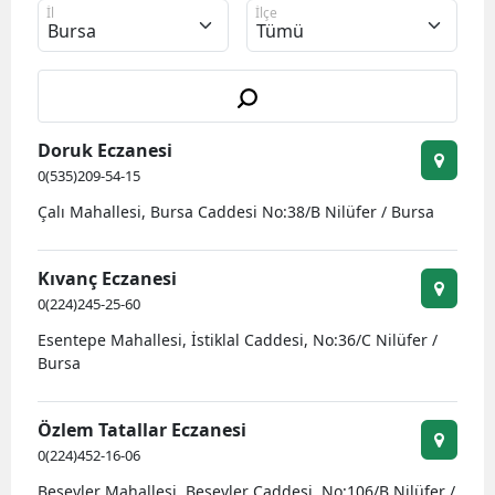
İl
İlçe
Bilecik
Bingöl
Bitlis
Doruk Eczanesi
Bolu
0(535)209-54-15
Burdur
Çalı Mahallesi, Bursa Caddesi No:38/B Nilüfer / Bursa
Bursa
Kıvanç Eczanesi
Çanakkale
0(224)245-25-60
Esentepe Mahallesi, İstiklal Caddesi, No:36/C Nilüfer /
Çankırı
Bursa
Çorum
Özlem Tatallar Eczanesi
Denizli
0(224)452-16-06
Diyarbakır
Beşevler Mahallesi, Beşevler Caddesi, No:106/B Nilüfer /