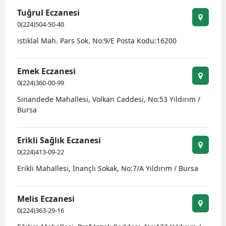
Tuğrul Eczanesi
Yozgat
0(224)504-50-40
Zonguldak
istiklal Mah. Pars Sok. No:9/E Posta Kodu:16200
Aksaray
Emek Eczanesi
Bayburt
0(224)360-00-99
Sinandede Mahallesi, Volkan Caddesi, No:53 Yıldırım /
Karaman
Bursa
Kırıkkale
Erikli Sağlık Eczanesi
Batman
0(224)413-09-22
Şırnak
Erikli Mahallesi, Inançlı Sokak, No:7/A Yıldırım / Bursa
Bartın
Melis Eczanesi
Ardahan
0(224)363-29-16
Iğdır