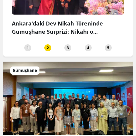
Bölgenin En Modern Tesisi Kelkit'te
Açıldı: Üreticiye Büyük...
1
2
3
4
5
Gümüşhane