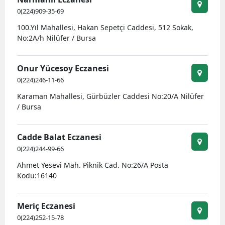
0(224)909-35-69
Mersin
100.Yıl Mahallesi, Hakan Sepetçi Caddesi, 512 Sokak,
İstanbul
No:2A/h Nilüfer / Bursa
İzmir
Onur Yücesoy Eczanesi
Kars
0(224)246-11-66
Kastamonu
Karaman Mahallesi, Gürbüzler Caddesi No:20/A Nilüfer
/ Bursa
Kayseri
Cadde Balat Eczanesi
Kırklareli
0(224)244-99-66
Kırşehir
Ahmet Yesevi Mah. Piknik Cad. No:26/A Posta
Kodu:16140
Kocaeli
Konya
Meriç Eczanesi
0(224)252-15-78
Kütahya