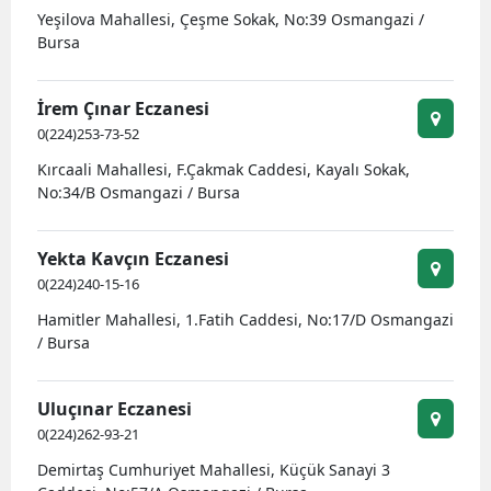
Yeşilova Mahallesi, Çeşme Sokak, No:39 Osmangazi /
Malatya
Bursa
Manisa
İrem Çınar Eczanesi
Kahramanmaraş
0(224)253-73-52
Mardin
Kırcaali Mahallesi, F.Çakmak Caddesi, Kayalı Sokak,
No:34/B Osmangazi / Bursa
Muğla
Yekta Kavçın Eczanesi
Muş
0(224)240-15-16
Nevşehir
Hamitler Mahallesi, 1.Fatih Caddesi, No:17/D Osmangazi
/ Bursa
Niğde
Ordu
Uluçınar Eczanesi
0(224)262-93-21
Rize
Demirtaş Cumhuriyet Mahallesi, Küçük Sanayi 3
Sakarya