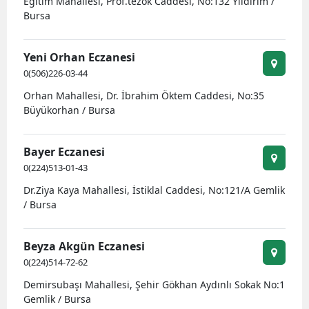
Eğitim Mahallesi, Prof.tezok Caddesi, No:132 Yıldırım /
Bursa
Yalova
Karabük
Yeni Orhan Eczanesi
0(506)226-03-44
Kilis
Orhan Mahallesi, Dr. İbrahim Öktem Caddesi, No:35
Büyükorhan / Bursa
Osmaniye
Düzce
Bayer Eczanesi
0(224)513-01-43
Dr.Ziya Kaya Mahallesi, İstiklal Caddesi, No:121/A Gemlik
/ Bursa
Beyza Akgün Eczanesi
0(224)514-72-62
Demirsubaşı Mahallesi, Şehir Gökhan Aydınlı Sokak No:1
Gemlik / Bursa