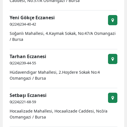
Caddesi, No:57/A Osmangazi / Bursa
Samsun
Yeni Gökçe Eczanesi
Siirt
0(224)234-40-42
Sinop
Soğanlı Mahallesi, 4.Kaymak Sokak, No:47/A Osmangazi
/ Bursa
Sivas
Tekirdağ
Tarhan Eczanesi
0(224)239-44-55
Tokat
Hüdavendigar Mahallesi, 2.Hoşdere Sokak No:4
Osmangazi / Bursa
Trabzon
Tunceli
Setbaşı Eczanesi
0(224)221-68-59
Şanlıurfa
Hocaalizade Mahallesi, Hocaalizade Caddesi, No3/a
Uşak
Osmangazi / Bursa
Van