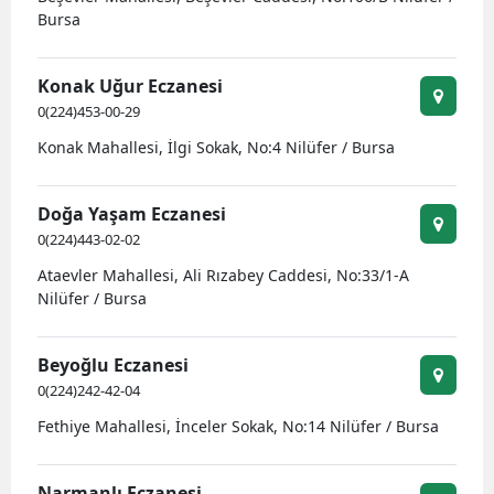
Bursa
Edirne
Elazığ
Konak Uğur Eczanesi
0(224)453-00-29
Erzincan
Konak Mahallesi, İlgi Sokak, No:4 Nilüfer / Bursa
Erzurum
Eskişehir
Doğa Yaşam Eczanesi
0(224)443-02-02
Gaziantep
Ataevler Mahallesi, Ali Rızabey Caddesi, No:33/1-A
Giresun
Nilüfer / Bursa
Gümüşhane
Beyoğlu Eczanesi
Hakkari
0(224)242-42-04
Fethiye Mahallesi, İnceler Sokak, No:14 Nilüfer / Bursa
Hatay
Isparta
Narmanlı Eczanesi