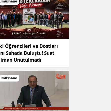
ümüşhane
ki Öğrencileri ve Dostları
nı Sahada Buluştu! Suat
lman Unutulmadı
ümüşhane