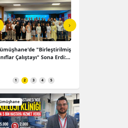
ümüşhane'de "Birleştirilmiş
Gümüşhane Belediyes
ınıflar Çalıştayı" Sona Erdi:...
Rehberi Altyapısını Dij
Ruhsat...
1
2
3
4
5
ümüşhane