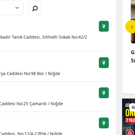
Bilecik
Bingöl
Bitlis
lkadir Tanık Caddesi, Sıhhatli Sokak No:42/2
Bolu
'de "Birleştirilmiş
Gümüşhane Belediyesi Kent
G
Burdur
lıştayı" Sona Erdi:...
Rehberi Altyapısını Dijital
S
Ruhsat...
Bursa
rya Caddesi No:98 Bor / Niğde
Çanakkale
Çankırı
l Caddesi No:25 Çamardı / Niğde
Çorum
G
Denizli
Diyarbakır
addesi, No:12/A Çiftlik / Niğde