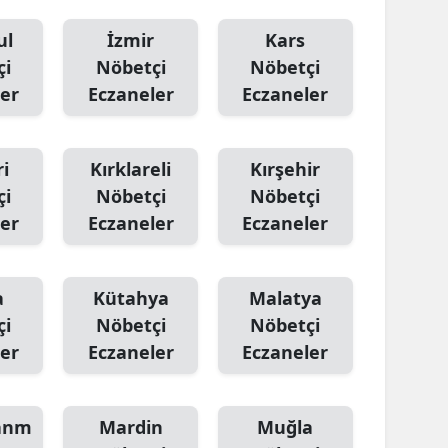
Yozgat
ul
İzmir
Kars
çi
Nöbetçi
Nöbetçi
Zonguldak
er
Eczaneler
Eczaneler
Aksaray
Bayburt
i
Kırklareli
Kırşehir
çi
Nöbetçi
Nöbetçi
Karaman
er
Eczaneler
Eczaneler
Kırıkkale
Batman
a
Kütahya
Malatya
çi
Nöbetçi
Nöbetçi
Şırnak
er
Eczaneler
Eczaneler
Bartın
Ardahan
anm
Mardin
Muğla
Iğdır