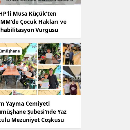
P'li Musa Küçük'ten
MM'de Çocuk Hakları ve
habilitasyon Vurgusu
ümüşhane
im Yayma Cemiyeti
müşhane Şubesi'nde Yaz
ulu Mezuniyet Coşkusu