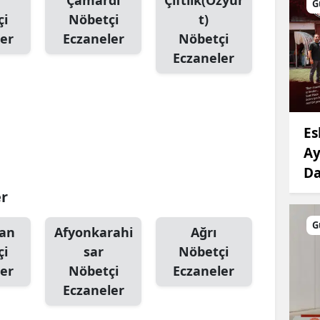
Çamardı
Çiftlik(Özyur
G
çi
Nöbetçi
t)
Mersin
er
Eczaneler
Nöbetçi
İstanbul
Eczaneler
İzmir
Kars
Es
Kastamonu
Ay
Kayseri
Da
er
Kırklareli
Kırşehir
G
an
Afyonkarahi
Ağrı
çi
sar
Nöbetçi
Kocaeli
er
Nöbetçi
Eczaneler
Konya
Eczaneler
Kütahya