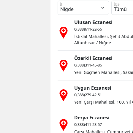
İl
İlçe
Ulusan Eczanesi
0(388)611-22-56
İstiklal Mahallesi, Şehit Abdu
Altunhisar / Niğde
Gümüşhane
Özerkil Eczanesi
Sınıflar Ça
0(388)311-45-86
Yeni Göçmen Mahallesi, Saka
Uygun Eczanesi
0(388)279-42-51
Yeni Çarşı Mahallesi, 100. Yı
Derya Eczanesi
0(388)411-23-57
Çarşı Mahallesi, Cumhuriyet C