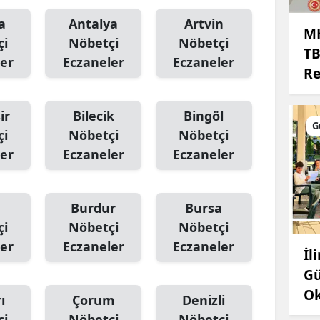
Malatya
a
Antalya
Artvin
MH
çi
Nöbetçi
Nöbetçi
Manisa
TB
er
Eczaneler
Eczaneler
Re
Kahramanmaraş
Mardin
ir
Bilecik
Bingöl
G
çi
Nöbetçi
Nöbetçi
Muğla
er
Eczaneler
Eczaneler
Muş
Nevşehir
Burdur
Bursa
çi
Nöbetçi
Nöbetçi
Niğde
er
Eczaneler
Eczaneler
İl
Ordu
Gü
Rize
Ok
ı
Çorum
Denizli
Sakarya
çi
Nöbetçi
Nöbetçi