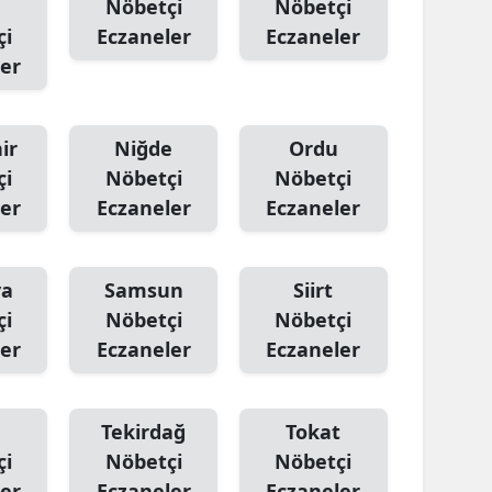
Nöbetçi
Nöbetçi
çi
Eczaneler
Eczaneler
Yalova
er
Karabük
Kilis
ir
Niğde
Ordu
çi
Nöbetçi
Nöbetçi
Osmaniye
er
Eczaneler
Eczaneler
Düzce
ya
Samsun
Siirt
çi
Nöbetçi
Nöbetçi
er
Eczaneler
Eczaneler
Tekirdağ
Tokat
çi
Nöbetçi
Nöbetçi
er
Eczaneler
Eczaneler