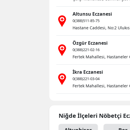
Altunsu Eczanesi
0(388)511-85-75
Hastane Caddesi, No:2 Ulukıs
Özgür Eczanesi
0(388)221-02-16
Fertek Mahallesi, Hastaneler
İkra Eczanesi
0(388)221-03-04
Fertek Mahallesi, Hastaneler
Niğde İlçeleri Nöbetçi E