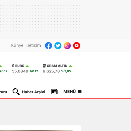
Künye
İletişim
EURO
GRAM ALTIN
55,0849
6.625,78
%0.17
%0.12
% 2,05
MENÜ
yuru
Haber Arşivi
Gazete Manşetleri
Nöbetçi Ec