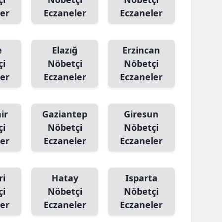
er
Eczaneler
Eczaneler
Samsun
Siirt
e
Elazığ
Erzincan
Sinop
çi
Nöbetçi
Nöbetçi
er
Eczaneler
Eczaneler
Sivas
Tekirdağ
ir
Gaziantep
Giresun
Tokat
çi
Nöbetçi
Nöbetçi
Trabzon
er
Eczaneler
Eczaneler
Tunceli
ri
Hatay
Isparta
Şanlıurfa
çi
Nöbetçi
Nöbetçi
Uşak
er
Eczaneler
Eczaneler
Van