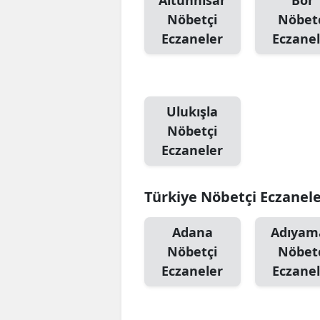
Altunhisar
Bor
Nöbetçi
Nöbet
Eczaneler
Eczanel
Ulukışla
Nöbetçi
Eczaneler
Türkiye Nöbetçi Eczanel
Adana
Adıyam
Nöbetçi
Nöbet
Eczaneler
Eczanel