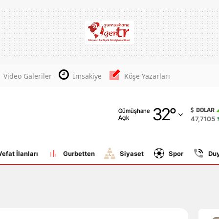
Adana
Adıyaman
Afyonkarahisar
Video Galeriler
İmsakiye
Köşe Yazarları
Ağrı
32
°
Amasya
DOLAR
Gümüşhane
Açık
47,7105
Ankara
Antalya
Vefat İlanları
Gurbetten
Siyaset
Spor
Du
Artvin
Aydın
Balıkesir