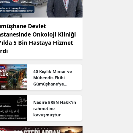
müşhane Devlet
stanesinde Onkoloji Kliniği
Yılda 5 Bin Hastaya Hizmet
rdi
40 Kişilik Mimar ve
Mühendis Ekibi
Gümüşhane'ye
Geliyor:
Süleymaniye'de
Nadire EREN Hakk'ın
Herfene Gecesi
rahmetine
Düzenlenecek
kavuşmuştur