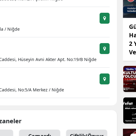
Edirne
Elazığ
Gü
la / Niğde
Erzincan
Ha
2 
Erzurum
Ve
Eskişehir
 Caddesi, Hüseyin Avni Akter Apt. No:19/B Niğde
Gaziantep
Giresun
 Caddesi, No:5/A Merkez / Niğde
Gümüşhane
Hakkari
Hatay
czaneler
Isparta