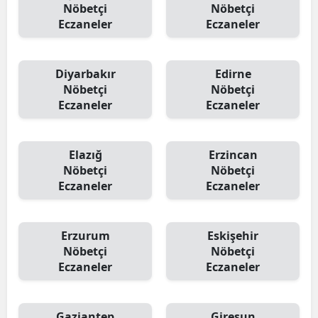
Nöbetçi
Nöbetçi
Eczaneler
Eczaneler
Yalova
Karabük
Diyarbakır
Edirne
Kilis
Nöbetçi
Nöbetçi
Eczaneler
Eczaneler
Osmaniye
Düzce
Elazığ
Erzincan
Nöbetçi
Nöbetçi
Eczaneler
Eczaneler
Erzurum
Eskişehir
Nöbetçi
Nöbetçi
Eczaneler
Eczaneler
Gaziantep
Giresun