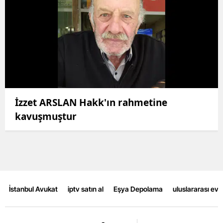
İzzet ARSLAN Hakk'ın rahmetine
kavuşmuştur
İstanbul Avukat
iptv satın al
Eşya Depolama
uluslararası ev