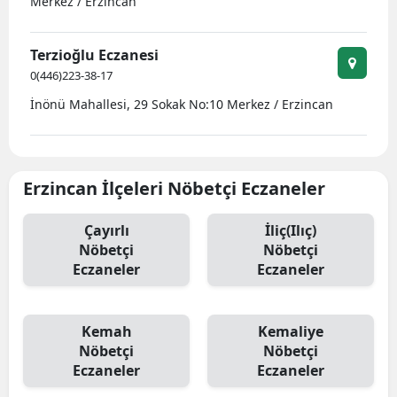
Merkez / Erzincan
Mersin
Terzioğlu Eczanesi
İstanbul
0(446)223-38-17
İzmir
İnönü Mahallesi, 29 Sokak No:10 Merkez / Erzincan
Kars
Kastamonu
Erzincan İlçeleri Nöbetçi Eczaneler
Kayseri
Çayırlı
İliç(Ilıç)
Kırklareli
Nöbetçi
Nöbetçi
Eczaneler
Eczaneler
Kırşehir
Kocaeli
Kemah
Kemaliye
Nöbetçi
Nöbetçi
Konya
Eczaneler
Eczaneler
Kütahya