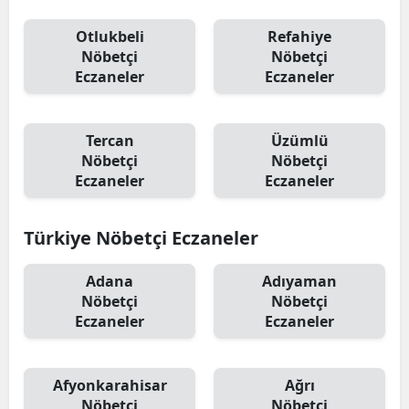
Malatya
Otlukbeli
Refahiye
Nöbetçi
Nöbetçi
Manisa
Eczaneler
Eczaneler
Kahramanmaraş
Tercan
Üzümlü
Mardin
Nöbetçi
Nöbetçi
Muğla
Eczaneler
Eczaneler
Muş
Türkiye Nöbetçi Eczaneler
Nevşehir
Adana
Adıyaman
Niğde
Nöbetçi
Nöbetçi
Eczaneler
Eczaneler
Ordu
Rize
Afyonkarahisar
Ağrı
Sakarya
Nöbetçi
Nöbetçi