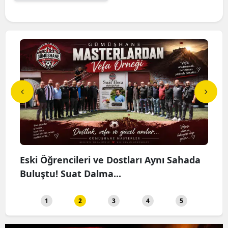
cuk
Eski Öğrencileri ve Dostları Aynı Sahada
MHP
Buluştu! Suat Dalma...
Hakl
1
2
3
4
5