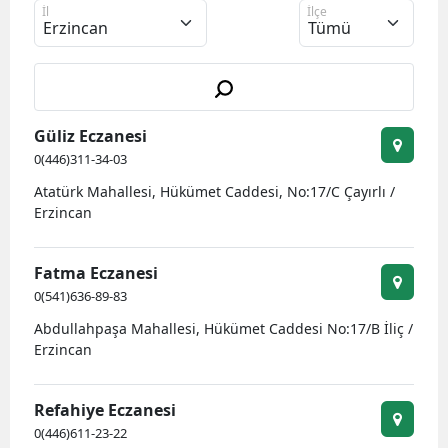
İl
İlçe
Bilecik
Bingöl
Bitlis
Güliz Eczanesi
Bolu
0(446)311-34-03
Burdur
Atatürk Mahallesi, Hükümet Caddesi, No:17/C Çayırlı /
Erzincan
Bursa
Çanakkale
Fatma Eczanesi
0(541)636-89-83
Çankırı
Abdullahpaşa Mahallesi, Hükümet Caddesi No:17/B İliç /
Çorum
Erzincan
Denizli
Refahiye Eczanesi
Diyarbakır
0(446)611-23-22