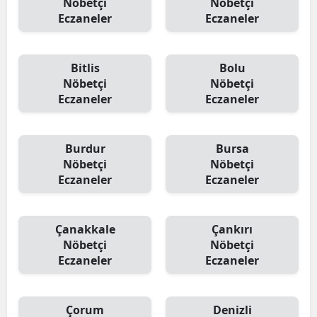
Nöbetçi
Nöbetçi
Eczaneler
Eczaneler
Yozgat
Zonguldak
Bitlis
Bolu
Nöbetçi
Nöbetçi
Aksaray
Eczaneler
Eczaneler
Bayburt
Karaman
Burdur
Bursa
Nöbetçi
Nöbetçi
Kırıkkale
Eczaneler
Eczaneler
Batman
Çanakkale
Çankırı
Şırnak
Nöbetçi
Nöbetçi
Bartın
Eczaneler
Eczaneler
Ardahan
Çorum
Denizli
Iğdır