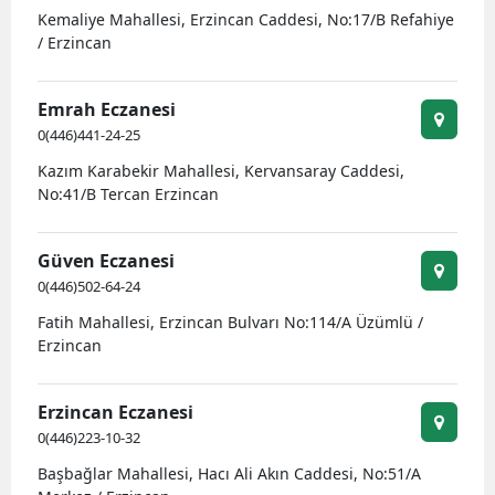
Kemaliye Mahallesi, Erzincan Caddesi, No:17/B Refahiye
Edirne
/ Erzincan
Elazığ
Emrah Eczanesi
Erzincan
0(446)441-24-25
Erzurum
Kazım Karabekir Mahallesi, Kervansaray Caddesi,
No:41/B Tercan Erzincan
Eskişehir
Gaziantep
Güven Eczanesi
0(446)502-64-24
Giresun
Fatih Mahallesi, Erzincan Bulvarı No:114/A Üzümlü /
Gümüşhane
Erzincan
Hakkari
Erzincan Eczanesi
Hatay
0(446)223-10-32
Başbağlar Mahallesi, Hacı Ali Akın Caddesi, No:51/A
Isparta