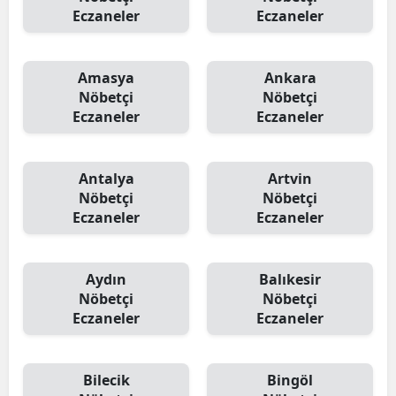
Eczaneler
Eczaneler
Samsun
Siirt
Amasya
Ankara
Nöbetçi
Nöbetçi
Sinop
Eczaneler
Eczaneler
Sivas
Tekirdağ
Antalya
Artvin
Nöbetçi
Nöbetçi
Tokat
Eczaneler
Eczaneler
Trabzon
Aydın
Balıkesir
Tunceli
Nöbetçi
Nöbetçi
Eczaneler
Eczaneler
Şanlıurfa
Uşak
Bilecik
Bingöl
Van