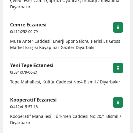
Çelebi Eser Camii Çaprazı Oyuncakçı Sokağı / Kayapınar
Diyarbakır
Mersin
İstanbul
Cemre Eczanesi
0(412)252-00-79
İzmir
Musa Anter Caddesi, Enerji Spor Salonu İlerisi Es Gross
Kars
Market karşısı Kayapınar Gaziler Diyarbakır
Kastamonu
Yeni Tepe Eczanesi
Kayseri
0(534)079-06-21
Kırklareli
Tepe Mahallesi, Kültür Caddesi No:4 Bismil / Diyarbakır
Kırşehir
Kooperatif Eczanesi
Kocaeli
0(412)415-57-18
Kooperatif Mahallesi, Türkmen Caddesi No:20/1 Bismil /
Konya
Diyarbakır
Kütahya