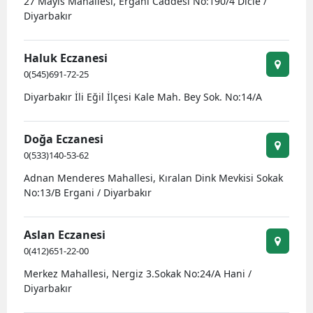
27 Mayıs Mahallesi, Ergani Caddesi No:190/4 Dicle /
Diyarbakır
Samsun
Siirt
Haluk Eczanesi
0(545)691-72-25
Sinop
Diyarbakır İli Eğil İlçesi Kale Mah. Bey Sok. No:14/A
Sivas
Tekirdağ
Doğa Eczanesi
0(533)140-53-62
Tokat
Adnan Menderes Mahallesi, Kıralan Dink Mevkisi Sokak
No:13/B Ergani / Diyarbakır
Trabzon
Tunceli
Aslan Eczanesi
0(412)651-22-00
Şanlıurfa
Merkez Mahallesi, Nergiz 3.Sokak No:24/A Hani /
Uşak
Diyarbakır
Van