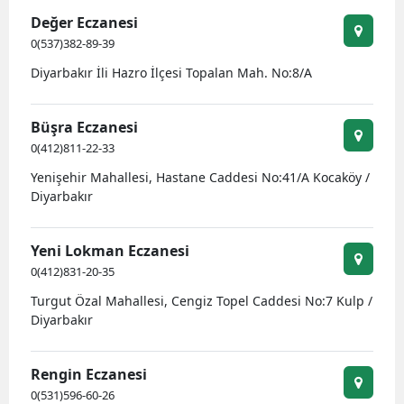
Değer Eczanesi
Yozgat
0(537)382-89-39
Zonguldak
Diyarbakır İli Hazro İlçesi Topalan Mah. No:8/A
Aksaray
Büşra Eczanesi
Bayburt
0(412)811-22-33
Yenişehir Mahallesi, Hastane Caddesi No:41/A Kocaköy /
Karaman
Diyarbakır
Kırıkkale
Yeni Lokman Eczanesi
Batman
0(412)831-20-35
Şırnak
Turgut Özal Mahallesi, Cengiz Topel Caddesi No:7 Kulp /
Diyarbakır
Bartın
Ardahan
Rengin Eczanesi
0(531)596-60-26
Iğdır