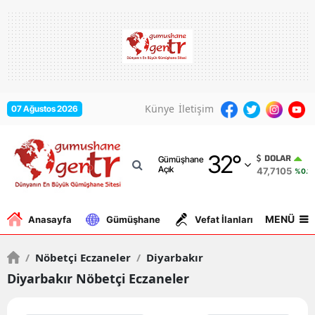
Adana
Adıyaman
Afyonkarahisar
Künye
İletişim
07 Ağustos 2026
Ağrı
32
°
Amasya
DOLAR
Gümüşhane
Açık
47,7105
%0.17
Ankara
Antalya
MENÜ
Anasayfa
Gümüşhane
Vefat İlanları
Gurbe
Artvin
/
Nöbetçi Eczaneler
/
Diyarbakır
Aydın
Diyarbakır Nöbetçi Eczaneler
Balıkesir