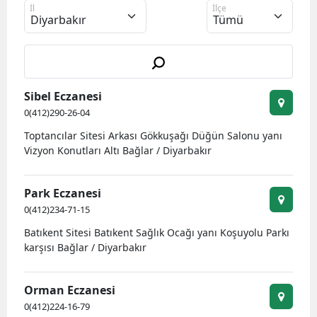
İl
İlçe
Bilecik
Bingöl
Bitlis
Sibel Eczanesi
Bolu
0(412)290-26-04
Burdur
Toptancılar Sitesi Arkası Gökkuşağı Düğün Salonu yanı
Vizyon Konutları Altı Bağlar / Diyarbakır
Bursa
Çanakkale
Park Eczanesi
0(412)234-71-15
Çankırı
Batıkent Sitesi Batıkent Sağlık Ocağı yanı Koşuyolu Parkı
Çorum
karşısı Bağlar / Diyarbakır
Denizli
Orman Eczanesi
Diyarbakır
0(412)224-16-79