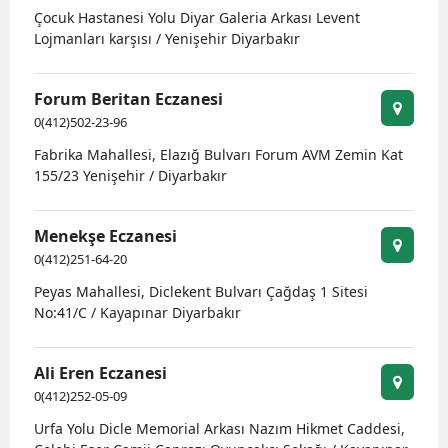
Çocuk Hastanesi Yolu Diyar Galeria Arkası Levent
Edirne
Lojmanları karşısı / Yenişehir Diyarbakır
Elazığ
Forum Beritan Eczanesi
Erzincan
0(412)502-23-96
Erzurum
Fabrika Mahallesi, Elazığ Bulvarı Forum AVM Zemin Kat
155/23 Yenişehir / Diyarbakır
Eskişehir
Gaziantep
Menekşe Eczanesi
0(412)251-64-20
Giresun
Peyas Mahallesi, Diclekent Bulvarı Çağdaş 1 Sitesi
Gümüşhane
No:41/C / Kayapınar Diyarbakır
Hakkari
Ali Eren Eczanesi
Hatay
0(412)252-05-09
Urfa Yolu Dicle Memorial Arkası Nazım Hikmet Caddesi,
Isparta