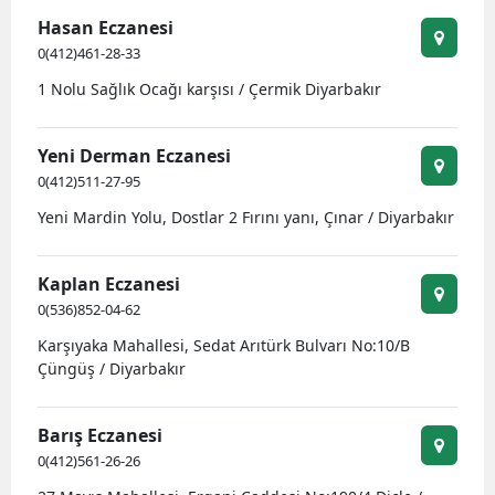
Hasan Eczanesi
Malatya
0(412)461-28-33
Manisa
1 Nolu Sağlık Ocağı karşısı / Çermik Diyarbakır
Kahramanmaraş
Yeni Derman Eczanesi
Mardin
0(412)511-27-95
Muğla
Yeni Mardin Yolu, Dostlar 2 Fırını yanı, Çınar / Diyarbakır
Muş
Kaplan Eczanesi
Nevşehir
0(536)852-04-62
Karşıyaka Mahallesi, Sedat Arıtürk Bulvarı No:10/B
Niğde
Çüngüş / Diyarbakır
Ordu
Barış Eczanesi
Rize
0(412)561-26-26
Sakarya