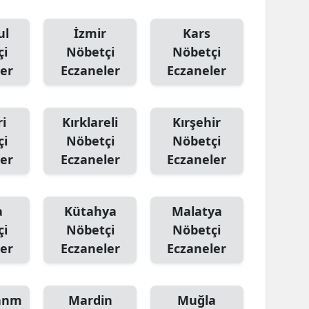
Yozgat
ul
İzmir
Kars
çi
Nöbetçi
Nöbetçi
Zonguldak
er
Eczaneler
Eczaneler
Aksaray
Bayburt
i
Kırklareli
Kırşehir
Karaman
çi
Nöbetçi
Nöbetçi
er
Eczaneler
Eczaneler
Kırıkkale
Batman
a
Kütahya
Malatya
Şırnak
çi
Nöbetçi
Nöbetçi
er
Eczaneler
Eczaneler
Bartın
Ardahan
anm
Mardin
Muğla
Iğdır