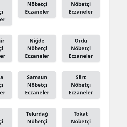
Nöbetçi
Nöbetçi
çi
Eczaneler
Eczaneler
Yalova
er
Karabük
Kilis
ir
Niğde
Ordu
Osmaniye
çi
Nöbetçi
Nöbetçi
er
Eczaneler
Eczaneler
Düzce
ya
Samsun
Siirt
çi
Nöbetçi
Nöbetçi
er
Eczaneler
Eczaneler
Tekirdağ
Tokat
çi
Nöbetçi
Nöbetçi