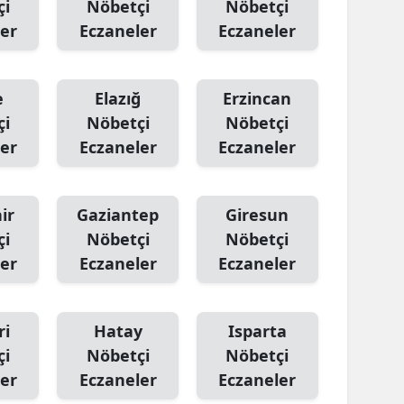
çi
Nöbetçi
Nöbetçi
er
Eczaneler
Eczaneler
Samsun
Siirt
e
Elazığ
Erzincan
Sinop
çi
Nöbetçi
Nöbetçi
Sivas
er
Eczaneler
Eczaneler
Tekirdağ
ir
Gaziantep
Giresun
Tokat
çi
Nöbetçi
Nöbetçi
Trabzon
er
Eczaneler
Eczaneler
Tunceli
Şanlıurfa
ri
Hatay
Isparta
çi
Nöbetçi
Nöbetçi
Uşak
er
Eczaneler
Eczaneler
Van