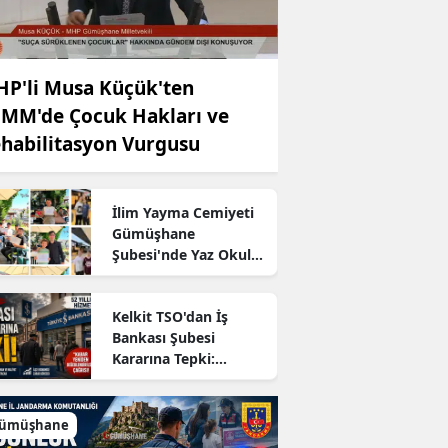
P'li Musa Küçük'ten
MM'de Çocuk Hakları ve
habilitasyon Vurgusu
İlim Yayma Cemiyeti
Gümüşhane
Şubesi'nde Yaz Okulu
Mezuniyet Coşkusu
Kelkit TSO'dan İş
Bankası Şubesi
Kararına Tepki:
"Kapatılmamalıdır"
ümüşhane