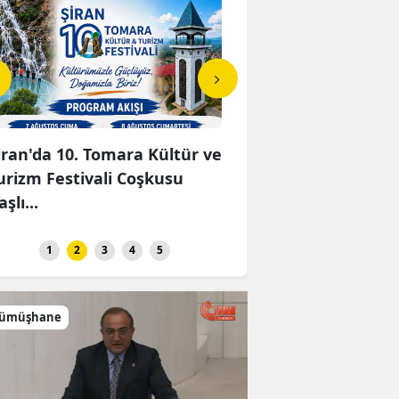
iran'da 10. Tomara Kültür ve
Gümüşhane Devlet
urizm Festivali Coşkusu
Hastanesinde Onkoloji
aşlı...
2 Yılda 5 Bin...
1
2
3
4
5
ümüşhane