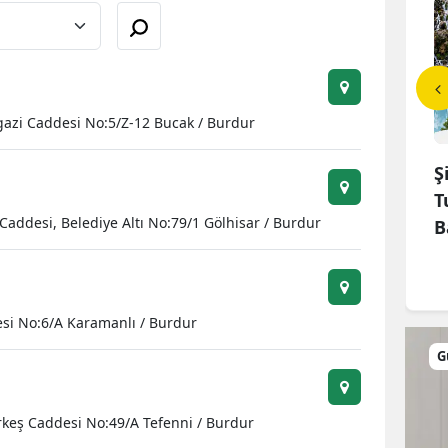
Bilecik
Bingöl
Bitlis
gazi Caddesi No:5/Z-12 Bucak / Burdur
Bolu
0. Tomara Kültür ve
Gümüşhane Devlet
Ş
Burdur
tivali Coşkusu
Hastanesinde Onkoloji Kliniği
T
Caddesi, Belediye Altı No:79/1 Gölhisar / Burdur
2 Yılda 5 Bin...
B
Bursa
Çanakkale
Çankırı
si No:6/A Karamanlı / Burdur
Çorum
G
Denizli
ürkeş Caddesi No:49/A Tefenni / Burdur
Diyarbakır