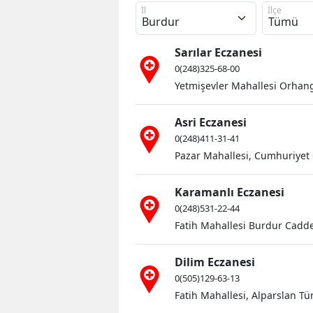
İl
İlçe
Sarılar Eczanesi
0(248)325-68-00
Yetmişevler Mahallesi Orhan
Şiran'da 1
Asri Eczanesi
Turizm Fes
0(248)411-31-41
Pazar Mahallesi, Cumhuriyet 
Başlı...
Karamanlı Eczanesi
0(248)531-22-44
Fatih Mahallesi Burdur Cadde
Dilim Eczanesi
0(505)129-63-13
Fatih Mahallesi, Alparslan T