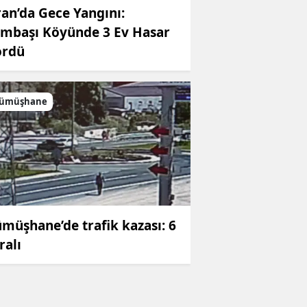
ran’da Gece Yangını:
mbaşı Köyünde 3 Ev Hasar
ördü
ümüşhane
müşhane’de trafik kazası: 6
ralı