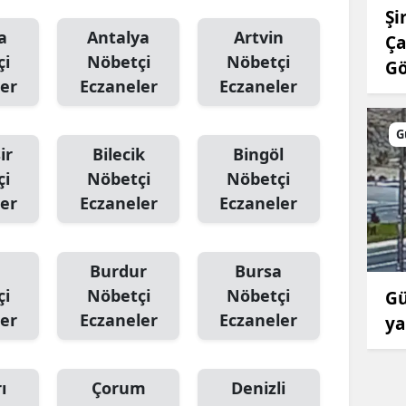
Şi
Malatya
a
Antalya
Artvin
Ça
çi
Nöbetçi
Nöbetçi
Manisa
G
er
Eczaneler
Eczaneler
Kahramanmaraş
G
Mardin
ir
Bilecik
Bingöl
Muğla
çi
Nöbetçi
Nöbetçi
er
Eczaneler
Eczaneler
Muş
Nevşehir
Burdur
Bursa
Niğde
çi
Nöbetçi
Nöbetçi
Gü
er
Eczaneler
Eczaneler
ya
Ordu
Rize
ı
Çorum
Denizli
Sakarya