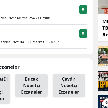
Edirne
Elazığ
desi No:23/B Yeşilova / Burdur
MH
Erzincan
TB
Re
Erzurum
Caddesi No:18/C D:1 Merkez / Burdur
Eskişehir
Gaziantep
Giresun
Eczaneler
Gümüşhane
a(Di
Bucak
Çavdır
Nöbetçi
Nöbetçi
Hakkari
çi
Eczaneler
Eczaneler
Hatay
er
G
Isparta