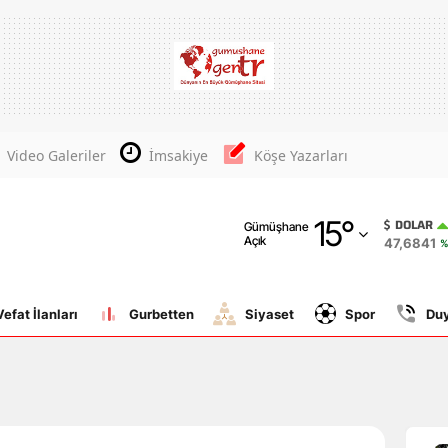
Adana
Adıyaman
Afyonkarahisar
Video Galeriler
İmsakiye
Köşe Yazarları
Ağrı
15
°
Amasya
DOLAR
Gümüşhane
Açık
47,6841
%
Ankara
Antalya
Vefat İlanları
Gurbetten
Siyaset
Spor
Du
Artvin
Aydın
Balıkesir