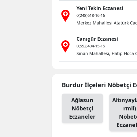
Yeni Tekin Eczanesi
0(248)618-16-16
Merkez Mahallesi Atatürk Cad
Canıgür Eczanesi
0(552)404-15-15
Sinan Mahallesi, Hatip Hoca 
Burdur İlçeleri Nöbetçi 
Ağlasun
Altınyayl
Nöbetçi
rmil)
Eczaneler
Nöbet
Eczanel