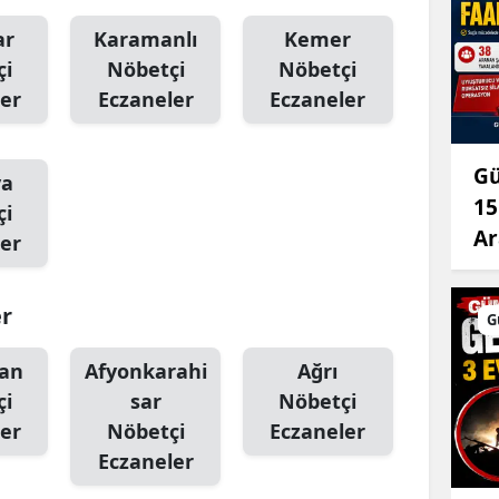
Mersin
ar
Karamanlı
Kemer
çi
Nöbetçi
Nöbetçi
İstanbul
er
Eczaneler
Eczaneler
İzmir
Kars
Gü
va
15
çi
Kastamonu
Ar
er
Kayseri
Kırklareli
er
G
Kırşehir
an
Afyonkarahi
Ağrı
Kocaeli
çi
sar
Nöbetçi
er
Nöbetçi
Eczaneler
Konya
Eczaneler
Kütahya