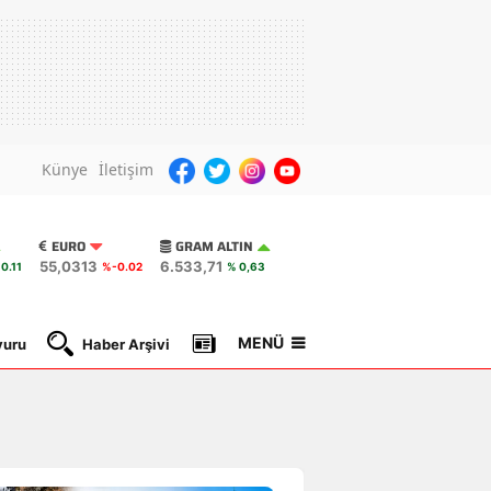
Künye
İletişim
EURO
GRAM ALTIN
55,0313
6.533,71
0.11
%-0.02
% 0,63
MENÜ
yuru
Haber Arşivi
Gazete Manşetleri
Nöbetçi Ec