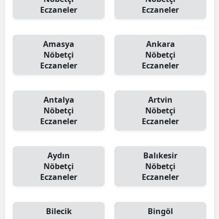
Eczaneler
Eczaneler
Samsun
Siirt
Amasya
Ankara
Nöbetçi
Nöbetçi
Sinop
Eczaneler
Eczaneler
Sivas
Tekirdağ
Antalya
Artvin
Nöbetçi
Nöbetçi
Tokat
Eczaneler
Eczaneler
Trabzon
Aydın
Balıkesir
Tunceli
Nöbetçi
Nöbetçi
Eczaneler
Eczaneler
Şanlıurfa
Uşak
Bilecik
Bingöl
Van