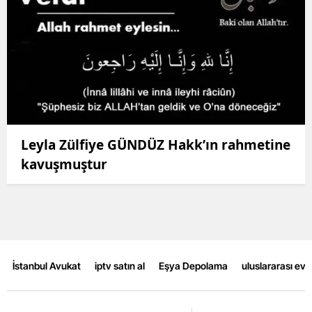
Leyla Zülfiye GÜNDÜZ Hakk’ın rahmetine
kavuşmuştur
İstanbul Avukat
iptv satın al
Eşya Depolama
uluslararası ev