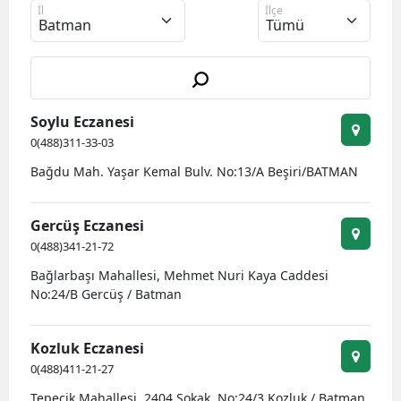
İl
İlçe
Bilecik
Bingöl
Bitlis
Soylu Eczanesi
Bolu
0(488)311-33-03
Burdur
Bağdu Mah. Yaşar Kemal Bulv. No:13/A Beşiri/BATMAN
Bursa
Gercüş Eczanesi
Çanakkale
0(488)341-21-72
Bağlarbaşı Mahallesi, Mehmet Nuri Kaya Caddesi
Çankırı
No:24/B Gercüş / Batman
Çorum
Kozluk Eczanesi
Denizli
0(488)411-21-27
Diyarbakır
Tepecik Mahallesi, 2404 Sokak, No:24/3 Kozluk / Batman