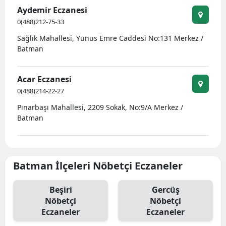
Aydemir Eczanesi
Mersin
0(488)212-75-33
İstanbul
Sağlık Mahallesi, Yunus Emre Caddesi No:131 Merkez /
Batman
İzmir
Kars
Acar Eczanesi
0(488)214-22-27
Kastamonu
Pınarbaşı Mahallesi, 2209 Sokak, No:9/A Merkez /
Kayseri
Batman
Kırklareli
Kırşehir
Batman İlçeleri Nöbetçi Eczaneler
Kocaeli
Beşiri
Gercüş
Konya
Nöbetçi
Nöbetçi
Eczaneler
Eczaneler
Kütahya