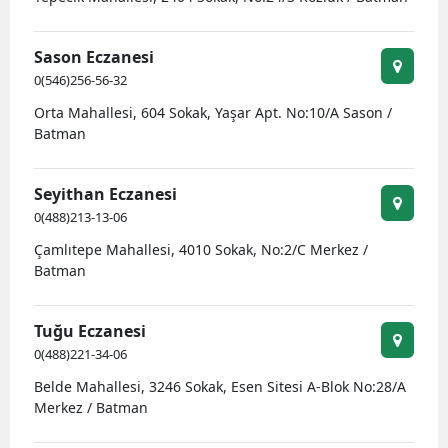
Edirne
Sason Eczanesi
Elazığ
0(546)256-56-32
Erzincan
Orta Mahallesi, 604 Sokak, Yaşar Apt. No:10/A Sason /
Batman
Erzurum
Eskişehir
Seyithan Eczanesi
0(488)213-13-06
Gaziantep
Çamlıtepe Mahallesi, 4010 Sokak, No:2/C Merkez /
Giresun
Batman
Gümüşhane
Tuğu Eczanesi
Hakkari
0(488)221-34-06
Belde Mahallesi, 3246 Sokak, Esen Sitesi A-Blok No:28/A
Hatay
Merkez / Batman
Isparta