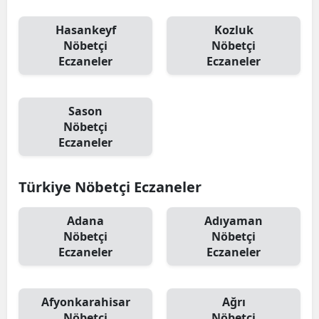
Malatya
Hasankeyf
Kozluk
Nöbetçi
Nöbetçi
Manisa
Eczaneler
Eczaneler
Kahramanmaraş
Mardin
Sason
Nöbetçi
Muğla
Eczaneler
Muş
Türkiye Nöbetçi Eczaneler
Nevşehir
Adana
Adıyaman
Niğde
Nöbetçi
Nöbetçi
Eczaneler
Eczaneler
Ordu
Rize
Afyonkarahisar
Ağrı
Sakarya
Nöbetçi
Nöbetçi