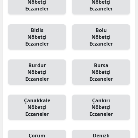
Nöbetçi
Nöbetçi
Eczaneler
Eczaneler
Yozgat
Zonguldak
Bitlis
Bolu
Aksaray
Nöbetçi
Nöbetçi
Eczaneler
Eczaneler
Bayburt
Karaman
Burdur
Bursa
Nöbetçi
Nöbetçi
Kırıkkale
Eczaneler
Eczaneler
Batman
Şırnak
Çanakkale
Çankırı
Nöbetçi
Nöbetçi
Bartın
Eczaneler
Eczaneler
Ardahan
Çorum
Denizli
Iğdır