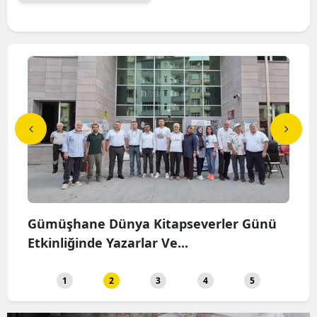
Gümüşhane Dünya Kitapseverler Günü
Gümü
Etkinliğinde Yazarlar Ve...
Sofr
1
2
3
4
5