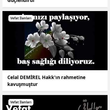
Güçlendirdi
Vefat İlanları
Celal DEMİREL Hakk'ın rahmetine
kavuşmuştur
Vefat İlanları