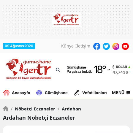
Adana
Adıyaman
Afyonkarahisar
Künye
İletişim
09 Ağustos 2026
Ağrı
18
°
Amasya
DOLAR
Gümüşhane
Parçalı az bulutlu
47,7436
%0
Ankara
Antalya
MENÜ
Anasayfa
Gümüşhane
Vefat İlanları
Gurbe
Artvin
/
Nöbetçi Eczaneler
/
Ardahan
Aydın
Ardahan Nöbetçi Eczaneler
Balıkesir