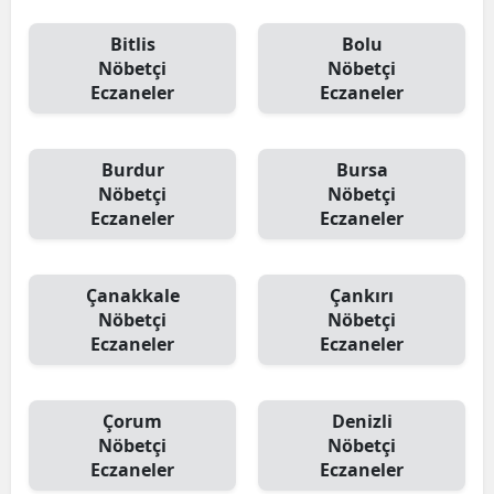
Samsun
Bitlis
Bolu
Nöbetçi
Nöbetçi
Siirt
Eczaneler
Eczaneler
Sinop
Burdur
Bursa
Sivas
Nöbetçi
Nöbetçi
Eczaneler
Eczaneler
Tekirdağ
Tokat
Çanakkale
Çankırı
Trabzon
Nöbetçi
Nöbetçi
Eczaneler
Eczaneler
Tunceli
Şanlıurfa
Çorum
Denizli
Uşak
Nöbetçi
Nöbetçi
Eczaneler
Eczaneler
Van