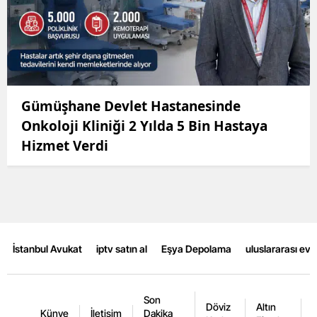
Gümüşhane Devlet Hastanesinde
Onkoloji Kliniği 2 Yılda 5 Bin Hastaya
Hizmet Verdi
İstanbul Avukat
iptv satın al
Eşya Depolama
uluslararası ev
Son
Döviz
Altın
K
Künye
İletişim
Dakika