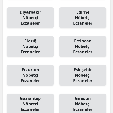
Yozgat
Diyarbakır
Edirne
Nöbetçi
Nöbetçi
Zonguldak
Eczaneler
Eczaneler
Aksaray
Bayburt
Elazığ
Erzincan
Nöbetçi
Nöbetçi
Karaman
Eczaneler
Eczaneler
Kırıkkale
Erzurum
Eskişehir
Batman
Nöbetçi
Nöbetçi
Eczaneler
Eczaneler
Şırnak
Bartın
Gaziantep
Giresun
Ardahan
Nöbetçi
Nöbetçi
Eczaneler
Eczaneler
Iğdır