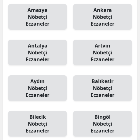
Malatya
Amasya
Ankara
Nöbetçi
Nöbetçi
Manisa
Eczaneler
Eczaneler
Kahramanmaraş
Antalya
Artvin
Mardin
Nöbetçi
Nöbetçi
Eczaneler
Eczaneler
Muğla
Muş
Aydın
Balıkesir
Nevşehir
Nöbetçi
Nöbetçi
Eczaneler
Eczaneler
Niğde
Ordu
Bilecik
Bingöl
Nöbetçi
Nöbetçi
Rize
Eczaneler
Eczaneler
Sakarya