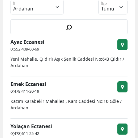
İl
İlçe
Bilecik
Bingöl
Bitlis
Ayaz Eczanesi
Bolu
0(552)409-60-69
Burdur
Yeni Mahalle, Çıldırlı Aşık Şenlik Caddesi No:6/B Çıldır /
Ardahan
Bursa
Çanakkale
Emek Eczanesi
0(478)411-30-19
Çankırı
Kazım Karabekir Mahallesi, Kars Caddesi No:10 Göle /
Çorum
Ardahan
Denizli
Yolaçan Eczanesi
Diyarbakır
0(478)611-25-42