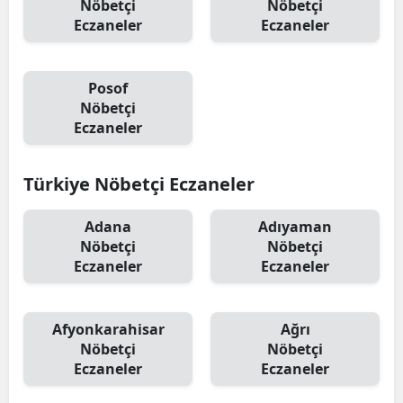
Nöbetçi
Nöbetçi
Eczaneler
Eczaneler
Mersin
İstanbul
Posof
İzmir
Nöbetçi
Eczaneler
Kars
Kastamonu
Türkiye Nöbetçi Eczaneler
Kayseri
Adana
Adıyaman
Nöbetçi
Nöbetçi
Kırklareli
Eczaneler
Eczaneler
Kırşehir
Kocaeli
Afyonkarahisar
Ağrı
Nöbetçi
Nöbetçi
Konya
Eczaneler
Eczaneler
Kütahya