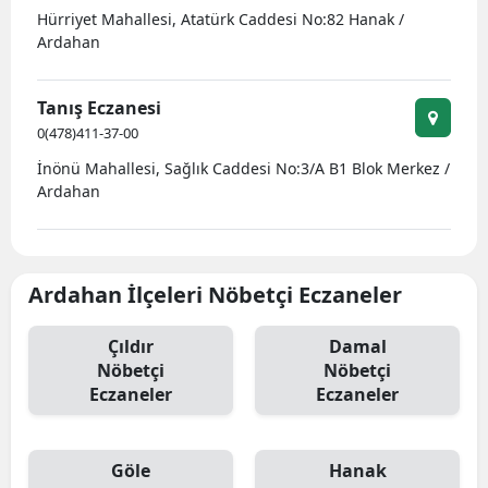
Hürriyet Mahallesi, Atatürk Caddesi No:82 Hanak /
Edirne
Ardahan
Elazığ
Tanış Eczanesi
Erzincan
0(478)411-37-00
Erzurum
İnönü Mahallesi, Sağlık Caddesi No:3/A B1 Blok Merkez /
Ardahan
Eskişehir
Gaziantep
Ardahan İlçeleri Nöbetçi Eczaneler
Giresun
Gümüşhane
Çıldır
Damal
Nöbetçi
Nöbetçi
Hakkari
Eczaneler
Eczaneler
Hatay
Göle
Hanak
Isparta