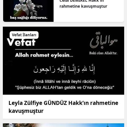
Celal DEMİREL Hakk'ın
rahmetine kavuşmuştur
Vefat İlanları
Leyla Zülfiye GÜNDÜZ Hakk’ın rahmetine
kavuşmuştur