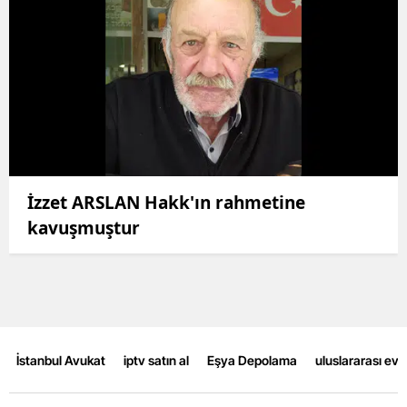
İzzet ARSLAN Hakk'ın rahmetine
kavuşmuştur
İstanbul Avukat
iptv satın al
Eşya Depolama
uluslararası ev