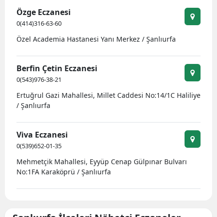
Özge Eczanesi
Yozgat
0(414)316-63-60
Zonguldak
Özel Academia Hastanesi Yanı Merkez / Şanlıurfa
Aksaray
Berfin Çetin Eczanesi
Bayburt
0(543)976-38-21
Ertuğrul Gazi Mahallesi, Millet Caddesi No:14/1C Haliliye
Karaman
/ Şanlıurfa
Kırıkkale
Viva Eczanesi
Batman
0(539)652-01-35
Şırnak
Mehmetçik Mahallesi, Eyyüp Cenap Gülpınar Bulvarı
No:1FA Karaköprü / Şanlıurfa
Bartın
Ardahan
Iğdır