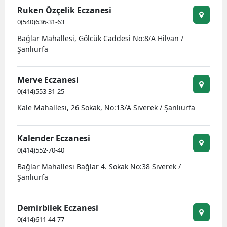
Ruken Özçelik Eczanesi
Mersin
0(540)636-31-63
İstanbul
Bağlar Mahallesi, Gölcük Caddesi No:8/A Hilvan /
Şanlıurfa
İzmir
Kars
Merve Eczanesi
0(414)553-31-25
Kastamonu
Kale Mahallesi, 26 Sokak, No:13/A Siverek / Şanlıurfa
Kayseri
Kalender Eczanesi
Kırklareli
0(414)552-70-40
Kırşehir
Bağlar Mahallesi Bağlar 4. Sokak No:38 Siverek /
Şanlıurfa
Kocaeli
Konya
Demirbilek Eczanesi
0(414)611-44-77
Kütahya