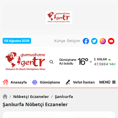
Adana
Adıyaman
Afyonkarahisar
Künye
İletişim
06 Ağustos 2026
Ağrı
16
°
Amasya
DOLAR
Gümüşhane
Az bulutlu
47,5964
%0.04
Ankara
Antalya
MENÜ
Anasayfa
Gümüşhane
Vefat İlanları
Gurbe
Artvin
/
Nöbetçi Eczaneler
/
Şanlıurfa
Aydın
Şanlıurfa Nöbetçi Eczaneler
Balıkesir