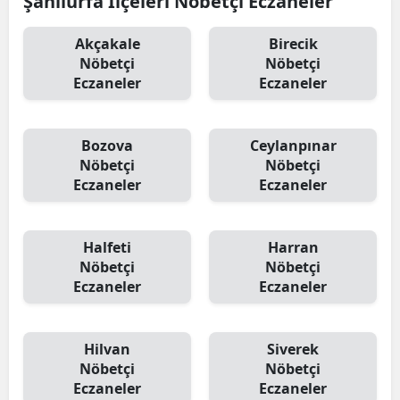
Şanlıurfa İlçeleri Nöbetçi Eczaneler
Yalova
Akçakale
Birecik
Nöbetçi
Nöbetçi
Karabük
Eczaneler
Eczaneler
Kilis
Bozova
Ceylanpınar
Osmaniye
Nöbetçi
Nöbetçi
Düzce
Eczaneler
Eczaneler
Halfeti
Harran
Nöbetçi
Nöbetçi
Eczaneler
Eczaneler
Hilvan
Siverek
Nöbetçi
Nöbetçi
Eczaneler
Eczaneler