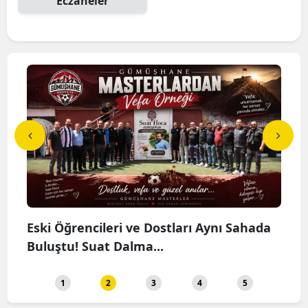
Eczaneler
cuk
Eski Öğrencileri ve Dostları Aynı Sahada
MHP
Buluştu! Suat Dalma...
Hakl
1
2
3
4
5