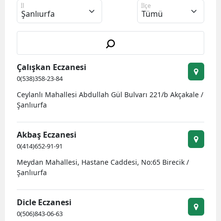
İl
İlçe
Bilecik
Bingöl
Bitlis
Çalışkan Eczanesi
Bolu
0(538)358-23-84
Burdur
Ceylanlı Mahallesi Abdullah Gül Bulvarı 221/b Akçakale /
Şanlıurfa
Bursa
Çanakkale
Akbaş Eczanesi
0(414)652-91-91
Çankırı
Meydan Mahallesi, Hastane Caddesi, No:65 Birecik /
Çorum
Şanlıurfa
Denizli
Dicle Eczanesi
Diyarbakır
0(506)843-06-63