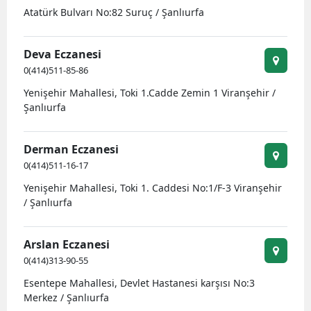
Atatürk Bulvarı No:82 Suruç / Şanlıurfa
Malatya
Manisa
Deva Eczanesi
0(414)511-85-86
Kahramanmaraş
Yenişehir Mahallesi, Toki 1.Cadde Zemin 1 Viranşehir /
Mardin
Şanlıurfa
Muğla
Derman Eczanesi
Muş
0(414)511-16-17
Yenişehir Mahallesi, Toki 1. Caddesi No:1/F-3 Viranşehir
Nevşehir
/ Şanlıurfa
Niğde
Arslan Eczanesi
Ordu
0(414)313-90-55
Rize
Esentepe Mahallesi, Devlet Hastanesi karşısı No:3
Merkez / Şanlıurfa
Sakarya