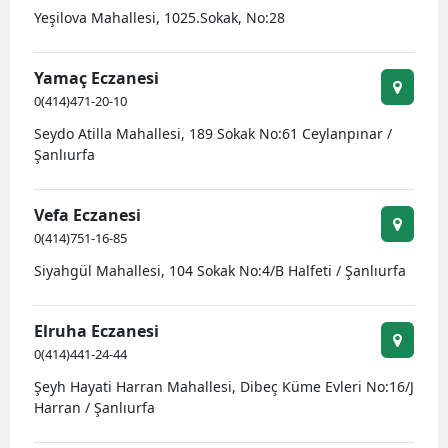
Yeşilova Mahallesi, 1025.Sokak, No:28
Edirne
Elazığ
Yamaç Eczanesi
0(414)471-20-10
Erzincan
Seydo Atilla Mahallesi, 189 Sokak No:61 Ceylanpınar /
Erzurum
Şanlıurfa
Eskişehir
Vefa Eczanesi
Gaziantep
0(414)751-16-85
Giresun
Siyahgül Mahallesi, 104 Sokak No:4/B Halfeti / Şanlıurfa
Gümüşhane
Elruha Eczanesi
Hakkari
0(414)441-24-44
Şeyh Hayati Harran Mahallesi, Dibeç Küme Evleri No:16/J
Hatay
Harran / Şanlıurfa
Isparta