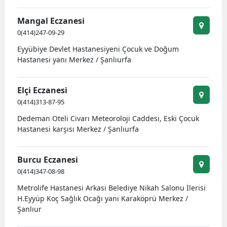
Samsun
Mangal Eczanesi
0(414)247-09-29
Siirt
Eyyübiye Devlet Hastanesiyeni Çocuk ve Doğum
Sinop
Hastanesi yanı Merkez / Şanlıurfa
Sivas
Elçi Eczanesi
Tekirdağ
0(414)313-87-95
Dedeman Oteli Civarı Meteoroloji Caddesi, Eski Çocuk
Tokat
Hastanesi karşısı Merkez / Şanlıurfa
Trabzon
Burcu Eczanesi
Tunceli
0(414)347-08-98
Şanlıurfa
Metrolife Hastanesi Arkası Belediye Nikah Salonu İlerisi
H.Eyyüp Koç Sağlık Ocağı yanı Karaköprü Merkez /
Uşak
Şanlıur
Van