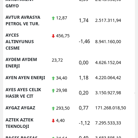
GMYO
AVTUR AVRASYA
12,87
1,74
2.517.311,94
1
PETROL VE TUR.
AYCES
456,75
-1,46
1
ALTINYUNUS
8.941.160,00
CESME
AYDEM AYDEM
23,72
0,00
4.626.152,04
1
ENERJI
1,18
AYEN AYEN ENERJI
4.220.064,42
1
34,40
AYES AYES CELIK
29,98
0,20
3.150.927,98
0
HASIR VE CIT
0,77
AYGAZ AYGAZ
171.268.018,50
1
293,50
AZTEK AZTEK
4,40
-1,12
7.295.533,33
1
TEKNOLOJI
BAGFS BAGFAS
3.683.595,10