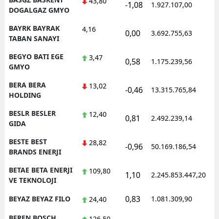
43,80
-1,08
1.927.107,00
1
DOGALGAZ GMYO
BAYRK BAYRAK
4,16
0,00
3.692.755,63
1
TABAN SANAYI
BEGYO BATI EGE
3,47
0,58
1.175.239,56
1
GMYO
BERA BERA
13,02
-0,46
13.315.765,84
1
HOLDING
BESLR BESLER
12,40
0,81
2.492.239,14
1
GIDA
BESTE BEST
28,82
-0,96
50.169.186,54
1
BRANDS ENERJI
BETAE BETA ENERJI
109,80
1,10
2.245.853.447,20
1
VE TEKNOLOJI
0,83
BEYAZ BEYAZ FILO
1.081.309,90
1
24,40
BFREN BOSCH
126,50