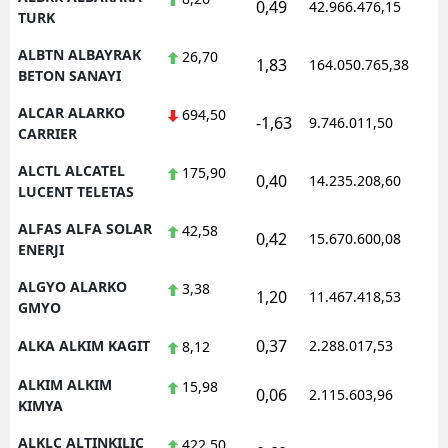
0,49
42.966.476,15
1
TURK
Yozgat
ALBTN ALBAYRAK
26,70
1,83
164.050.765,38
1
BETON SANAYI
Zonguldak
ALCAR ALARKO
694,50
Aksaray
-1,63
9.746.011,50
1
CARRIER
Bayburt
ALCTL ALCATEL
175,90
0,40
14.235.208,60
1
LUCENT TELETAS
Karaman
ALFAS ALFA SOLAR
42,58
0,42
15.670.600,08
1
Kırıkkale
ENERJI
Batman
ALGYO ALARKO
3,38
1,20
11.467.418,53
1
GMYO
Şırnak
0,37
ALKA ALKIM KAGIT
2.288.017,53
1
8,12
Bartın
ALKIM ALKIM
15,98
0,06
2.115.603,96
1
Ardahan
KIMYA
ALKLC ALTINKILIC
422,50
Iğdır