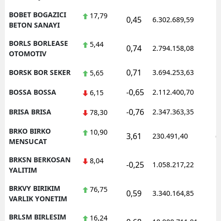
BOBET BOGAZICI
17,79
0,45
6.302.689,59
1
BETON SANAYI
BORLS BORLEASE
5,44
0,74
2.794.158,08
1
OTOMOTIV
0,71
BORSK BOR SEKER
3.694.253,63
1
5,65
-0,65
BOSSA BOSSA
2.112.400,70
1
6,15
-0,76
BRISA BRISA
2.347.363,35
1
78,30
BRKO BIRKO
10,90
3,61
230.491,40
0
MENSUCAT
BRKSN BERKOSAN
8,04
-0,25
1.058.217,22
1
YALITIM
BRKVY BIRIKIM
76,75
0,59
3.340.164,85
1
VARLIK YONETIM
BRLSM BIRLESIM
16,24