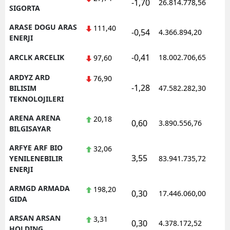
-1,70
26.814.778,56
1
SIGORTA
ARASE DOGU ARAS
111,40
-0,54
4.366.894,20
1
ENERJI
-0,41
ARCLK ARCELIK
18.002.706,65
1
97,60
ARDYZ ARD
76,90
-1,28
1
BILISIM
47.582.282,30
TEKNOLOJILERI
ARENA ARENA
20,18
0,60
3.890.556,76
1
BILGISAYAR
ARFYE ARF BIO
32,06
3,55
1
YENILENEBILIR
83.941.735,72
ENERJI
ARMGD ARMADA
198,20
0,30
17.446.060,00
1
GIDA
ARSAN ARSAN
3,31
0,30
4.378.172,52
1
HOLDING