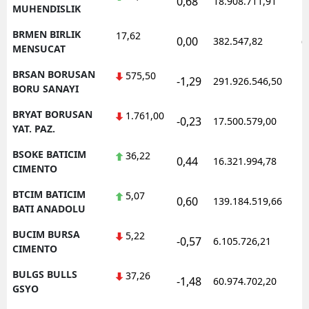
0,68
18.908.711,91
1
MUHENDISLIK
BRMEN BIRLIK
17,62
0,00
382.547,82
0
MENSUCAT
BRSAN BORUSAN
575,50
-1,29
291.926.546,50
1
BORU SANAYI
BRYAT BORUSAN
1.761,00
-0,23
17.500.579,00
1
YAT. PAZ.
BSOKE BATICIM
36,22
0,44
16.321.994,78
1
CIMENTO
BTCIM BATICIM
5,07
0,60
139.184.519,66
1
BATI ANADOLU
BUCIM BURSA
5,22
-0,57
6.105.726,21
1
CIMENTO
BULGS BULLS
37,26
-1,48
60.974.702,20
1
GSYO