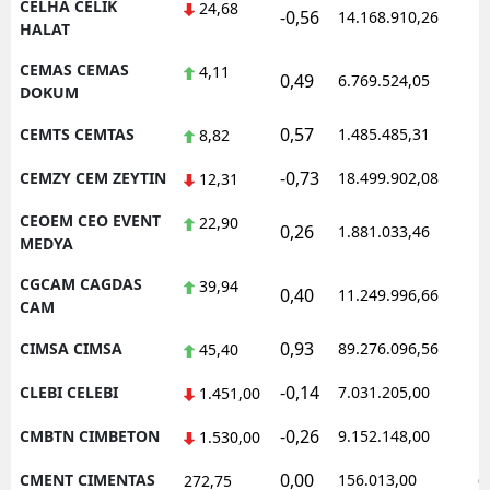
CELHA CELIK
24,68
-0,56
14.168.910,26
1
HALAT
CEMAS CEMAS
4,11
0,49
6.769.524,05
1
DOKUM
0,57
CEMTS CEMTAS
1.485.485,31
1
8,82
-0,73
CEMZY CEM ZEYTIN
18.499.902,08
1
12,31
CEOEM CEO EVENT
22,90
0,26
1.881.033,46
1
MEDYA
CGCAM CAGDAS
39,94
0,40
11.249.996,66
1
CAM
0,93
CIMSA CIMSA
89.276.096,56
1
45,40
-0,14
CLEBI CELEBI
7.031.205,00
1
1.451,00
-0,26
CMBTN CIMBETON
9.152.148,00
1
1.530,00
0,00
CMENT CIMENTAS
156.013,00
0
272,75