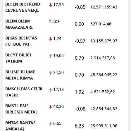
BIOEN BIOTREND
17,55
-0,85
12.571.159,43
1
CEVRE VE ENERJI
BIZIM BIZIM
24,08
0,00
527.914,46
1
MAGAZALARI
BJKAS BESIKTAS
1,74
-0,57
19.155.875,97
1
FUTBOL YAT.
BLCYT BILICI
19,05
0,79
2.914.317,86
1
YATIRIM
BLUME BLUME
34,50
0,70
45.364.065,22
1
METAL KIMYA
BMSCH BMS CELIK
12,18
1,92
4.621.532,62
1
HASIR
BMSTL BMS
48,36
-0,08
42.854.344,82
1
BIRLESIK METAL
BNTAS BANTAS
6,65
6,23
28.999.511,96
1
AMBALAJ