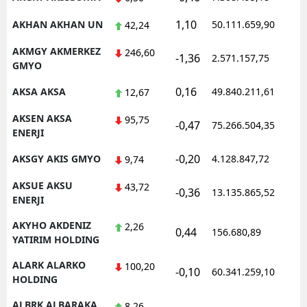
Samsun
1,10
AKHAN AKHAN UN
50.111.659,90
1
42,24
Siirt
AKMGY AKMERKEZ
246,60
-1,36
2.571.157,75
1
GMYO
Sinop
0,16
AKSA AKSA
49.840.211,61
1
12,67
Sivas
AKSEN AKSA
95,75
-0,47
75.266.504,35
1
ENERJI
Tekirdağ
-0,20
AKSGY AKIS GMYO
4.128.847,72
1
9,74
Tokat
AKSUE AKSU
43,72
Trabzon
-0,36
13.135.865,52
1
ENERJI
Tunceli
AKYHO AKDENIZ
2,26
0,44
156.680,89
1
YATIRIM HOLDING
Şanlıurfa
ALARK ALARKO
100,20
-0,10
60.341.259,10
1
Uşak
HOLDING
Van
ALBRK ALBARAKA
8,26