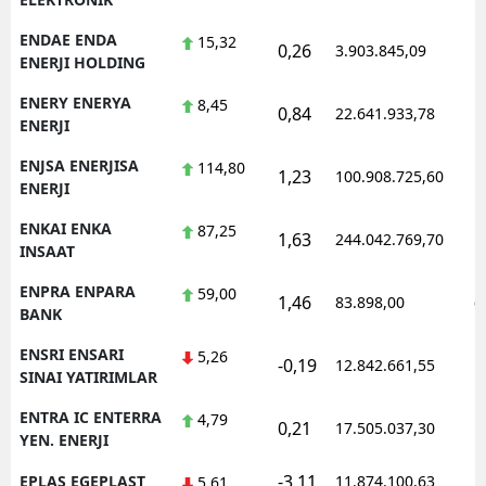
ENDAE ENDA
15,32
0,26
3.903.845,09
1
ENERJI HOLDING
ENERY ENERYA
8,45
0,84
22.641.933,78
1
ENERJI
ENJSA ENERJISA
114,80
1,23
100.908.725,60
1
ENERJI
ENKAI ENKA
87,25
1,63
244.042.769,70
1
INSAAT
ENPRA ENPARA
59,00
1,46
83.898,00
0
BANK
ENSRI ENSARI
5,26
-0,19
12.842.661,55
1
SINAI YATIRIMLAR
ENTRA IC ENTERRA
4,79
0,21
17.505.037,30
1
YEN. ENERJI
-3,11
EPLAS EGEPLAST
11.874.100,63
1
5,61