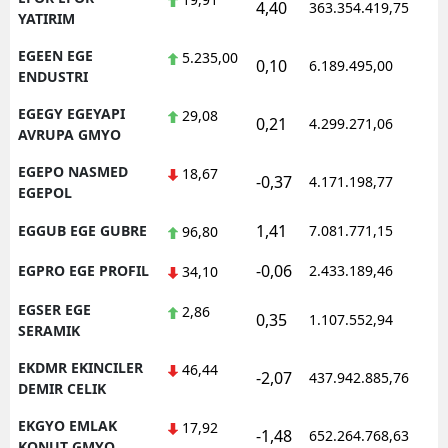
4,40
363.354.419,75
1
YATIRIM
EGEEN EGE
5.235,00
0,10
6.189.495,00
1
ENDUSTRI
EGEGY EGEYAPI
29,08
0,21
4.299.271,06
1
AVRUPA GMYO
EGEPO NASMED
18,67
-0,37
4.171.198,77
1
EGEPOL
1,41
EGGUB EGE GUBRE
7.081.771,15
1
96,80
-0,06
EGPRO EGE PROFIL
2.433.189,46
1
34,10
EGSER EGE
2,86
0,35
1.107.552,94
1
SERAMIK
EKDMR EKINCILER
46,44
-2,07
437.942.885,76
1
DEMIR CELIK
EKGYO EMLAK
17,92
-1,48
652.264.768,63
1
KONUT GMYO