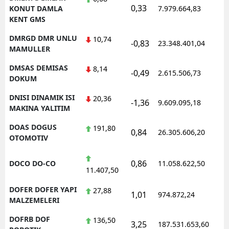
0,33
1
KONUT DAMLA
7.979.664,83
KENT GMS
DMRGD DMR UNLU
10,74
-0,83
23.348.401,04
1
MAMULLER
DMSAS DEMISAS
8,14
-0,49
2.615.506,73
1
DOKUM
DNISI DINAMIK ISI
20,36
-1,36
9.609.095,18
1
MAKINA YALITIM
DOAS DOGUS
191,80
0,84
26.305.606,20
1
OTOMOTIV
0,86
DOCO DO-CO
11.058.622,50
1
11.407,50
DOFER DOFER YAPI
27,88
1,01
974.872,24
1
MALZEMELERI
DOFRB DOF
136,50
3,25
187.531.653,60
1