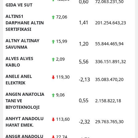
0,60
72.063.231,50
1
GIDA VE SUT
Yalova
ALTINS1
72,06
1,41
1
DARPHANE ALTIN
201.254.643,23
Karabük
SERTIFIKASI
Kilis
ALTNY ALTINAY
15,99
1,20
55.844.465,94
1
SAVUNMA
Osmaniye
ALVES ALVES
2,09
5,56
336.151.891,32
1
Düzce
KABLO
ANELE ANEL
119,30
-2,13
35.083.470,20
1
ELEKTRIK
ANGEN ANATOLIA
9,06
0,55
1
TANI VE
2.158.822,18
BIYOTEKNOLOJI
ANHYT ANADOLU
113,60
-2,32
29.763.765,30
1
HAYAT EMEK.
ANSGR ANADOLU
27,74