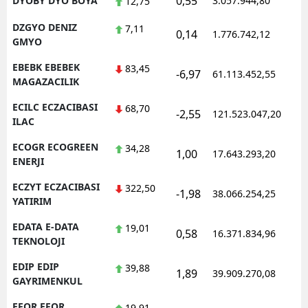
0,55
DYOBY DYO BOYA
3.057.944,80
1
12,75
DZGYO DENIZ
7,11
0,14
1.776.742,12
1
GMYO
EBEBK EBEBEK
83,45
-6,97
61.113.452,55
1
MAGAZACILIK
ECILC ECZACIBASI
68,70
-2,55
121.523.047,20
1
ILAC
ECOGR ECOGREEN
34,28
1,00
17.643.293,20
1
ENERJI
ECZYT ECZACIBASI
322,50
-1,98
38.066.254,25
1
YATIRIM
EDATA E-DATA
19,01
0,58
16.371.834,96
1
TEKNOLOJI
EDIP EDIP
39,88
1,89
39.909.270,08
1
GAYRIMENKUL
EFOR EFOR
19,91