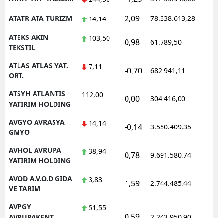
2,09
ATATR ATA TURIZM
78.338.613,28
1
14,14
ATEKS AKIN
103,50
0,98
61.789,50
0
TEKSTIL
ATLAS ATLAS YAT.
7,11
-0,70
682.941,11
1
ORT.
ATSYH ATLANTIS
112,00
0,00
304.416,00
0
YATIRIM HOLDING
AVGYO AVRASYA
14,14
-0,14
3.550.409,35
1
GMYO
AVHOL AVRUPA
38,94
0,78
9.691.580,74
1
YATIRIM HOLDING
AVOD A.V.O.D GIDA
3,83
1,59
2.744.485,44
1
VE TARIM
AVPGY
51,55
0,59
1
AVRUPAKENT
2.243.950,90