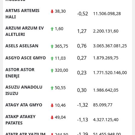
ARTMS ARTEMIS
38,30
-0,52
11.506.098,28
1
HALI
ARZUM ARZUM EV
1,60
1,27
2.200.131,60
1
ALETLERI
0,76
ASELS ASELSAN
3.065.367.081,25
1
365,75
0,27
ASGYO ASCE GMYO
1.879.269,75
1
11,03
ASTOR ASTOR
320,00
0,23
1.771.520.146,00
1
ENERJI
ASUZU ANADOLU
50,55
0,30
1.986.642,05
1
ISUZU
-1,32
ATAGY ATA GMYO
85.099,77
1
10,46
ATAKP ATAKEY
49,04
-1,13
4.327.125,40
1
PATATES
-1,29
ATATP ATP YAZILIM
51.455.948,00
1
244,50