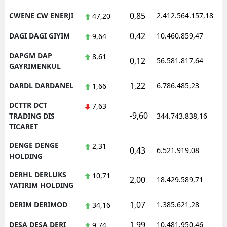
0,85
CWENE CW ENERJI
2.412.564.157,18
1
47,20
0,42
DAGI DAGI GIYIM
10.460.859,47
1
9,64
DAPGM DAP
8,61
0,12
56.581.817,64
1
GAYRIMENKUL
1,22
DARDL DARDANEL
6.786.485,23
1
1,66
DCTTR DCT
7,63
-9,60
1
TRADING DIS
344.743.838,16
TICARET
DENGE DENGE
2,31
0,43
6.521.919,08
1
HOLDING
DERHL DERLUKS
10,71
2,00
18.429.589,71
1
YATIRIM HOLDING
1,07
DERIM DERIMOD
1.385.621,28
1
34,16
1,99
DESA DESA DERI
10.481.950,46
1
9,74