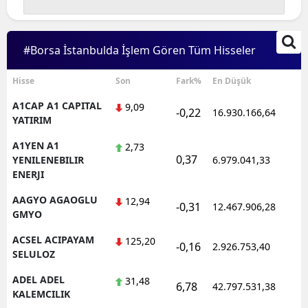
Edirne
Elazığ
#Borsa İstanbulda İşlem Gören Tüm Hisseler
Erzincan
Hisse
Son
Fark%
En Düşük
Erzurum
A1CAP A1 CAPITAL
9,09
-0,22
16.930.166,64
1
YATIRIM
Eskişehir
A1YEN A1
2,73
Gaziantep
0,37
1
YENILENEBILIR
6.979.041,33
ENERJI
Giresun
AAGYO AGAOGLU
12,94
-0,31
12.467.906,28
1
Gümüşhane
GMYO
ACSEL ACIPAYAM
125,20
Hakkari
-0,16
2.926.753,40
1
SELULOZ
Hatay
ADEL ADEL
31,48
6,78
42.797.531,38
1
KALEMCILIK
Isparta