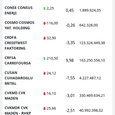
CONSE CONSUS
2,25
0,45
1.889.624,05
1
ENERJI
COSMO COSMOS
116,00
-0,26
642.328,00
1
YAT. HOLDING
CRDFA
32,90
-3,35
1
CREDITWEST
123.324.449,38
FAKTORING
CRFSA
210,50
9,98
163.250.556,10
1
CARREFOURSA
CUSAN
24,12
-1,55
1
CUHADAROGLU
4.227.487,12
METAL
CVKMD CVK
16,10
-3,01
330.469.634,21
1
MADEN
CVKMDR CVK
25,66
-2,51
40.992.398,02
1
MADEN - RHKP