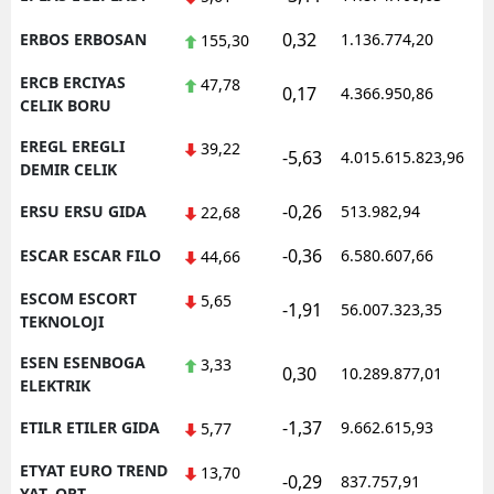
0,32
ERBOS ERBOSAN
1.136.774,20
1
155,30
ERCB ERCIYAS
47,78
0,17
4.366.950,86
1
CELIK BORU
EREGL EREGLI
39,22
-5,63
4.015.615.823,96
1
DEMIR CELIK
-0,26
ERSU ERSU GIDA
513.982,94
1
22,68
-0,36
ESCAR ESCAR FILO
6.580.607,66
1
44,66
ESCOM ESCORT
5,65
-1,91
56.007.323,35
1
TEKNOLOJI
ESEN ESENBOGA
3,33
0,30
10.289.877,01
1
ELEKTRIK
-1,37
ETILR ETILER GIDA
9.662.615,93
1
5,77
ETYAT EURO TREND
13,70
-0,29
837.757,91
1
YAT. ORT.