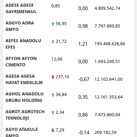
ADESE ADESE
0,85
0,00
4.809.542,74
1
Mersin
GAYRIMENKUL
İstanbul
ADGYO ADRA
56,95
0,98
7.797.889,85
1
GMYO
İzmir
AEFES ANADOLU
21,72
1,21
193.468.628,86
1
Kars
EFES
AFYON AFYON
Kastamonu
12,66
0,00
1.693.249,51
1
CIMENTO
Kayseri
AGESA AGESA
237,10
-0,67
12.102.641,00
1
HAYAT EMEKLILIK
Kırklareli
AGHOL ANADOLU
34,84
Kırşehir
0,35
12.161.553,64
1
GRUBU HOLDING
Kocaeli
AGROT AGROTECH
2,34
0,86
7.473.860,64
1
TEKNOLOJI
Konya
AGYO ATAKULE
7,29
-0,14
209.182,59
1
Kütahya
GMYO