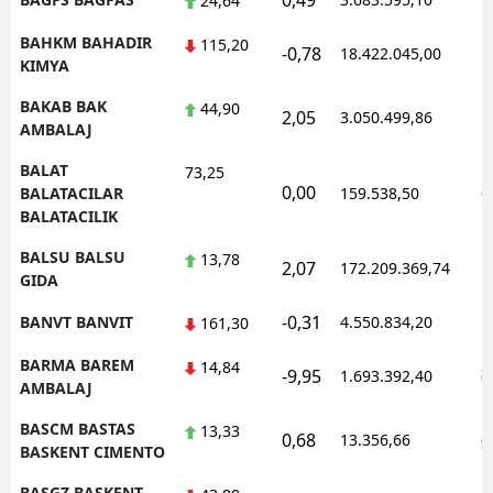
0,49
1
24,64
BAHKM BAHADIR
115,20
-0,78
18.422.045,00
1
KIMYA
BAKAB BAK
44,90
2,05
3.050.499,86
1
AMBALAJ
BALAT
73,25
0,00
0
BALATACILAR
159.538,50
BALATACILIK
BALSU BALSU
13,78
2,07
172.209.369,74
1
GIDA
-0,31
BANVT BANVIT
4.550.834,20
1
161,30
BARMA BAREM
14,84
-9,95
1.693.392,40
0
AMBALAJ
BASCM BASTAS
13,33
0,68
13.356,66
0
BASKENT CIMENTO
BASGZ BASKENT