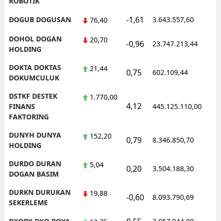
ROBOTIK
-1,61
DOGUB DOGUSAN
3.643.557,60
1
76,40
DOHOL DOGAN
20,70
-0,96
23.747.213,44
1
HOLDING
DOKTA DOKTAS
21,44
0,75
602.109,44
1
DOKUMCULUK
DSTKF DESTEK
1.770,00
4,12
1
FINANS
445.125.110,00
FAKTORING
DUNYH DUNYA
152,20
0,79
8.346.850,70
1
HOLDING
DURDO DURAN
5,04
0,20
3.504.188,30
1
DOGAN BASIM
DURKN DURUKAN
19,88
-0,60
8.093.790,69
1
SEKERLEME