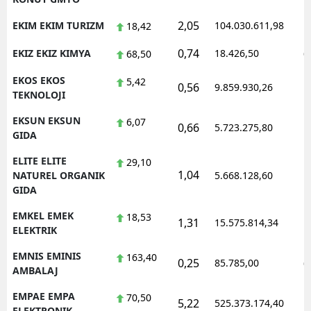
2,05
EKIM EKIM TURIZM
104.030.611,98
1
18,42
0,74
EKIZ EKIZ KIMYA
18.426,50
0
68,50
EKOS EKOS
5,42
0,56
9.859.930,26
1
TEKNOLOJI
EKSUN EKSUN
6,07
0,66
5.723.275,80
1
GIDA
ELITE ELITE
29,10
1,04
1
NATUREL ORGANIK
5.668.128,60
GIDA
EMKEL EMEK
18,53
1,31
15.575.814,34
1
ELEKTRIK
EMNIS EMINIS
163,40
0,25
85.785,00
0
AMBALAJ
EMPAE EMPA
70,50
5,22
525.373.174,40
1
ELEKTRONIK