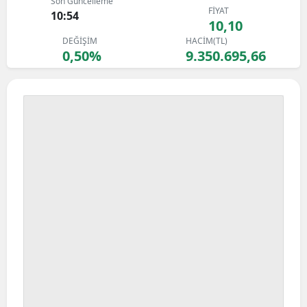
Son Güncelleme
FİYAT
Bilecik
10:54
10,10
DEĞİŞİM
HACİM(TL)
Bingöl
0,50%
9.350.695,66
Bitlis
Bolu
Burdur
Bursa
Çanakkale
Çankırı
Çorum
Denizli
Diyarbakır