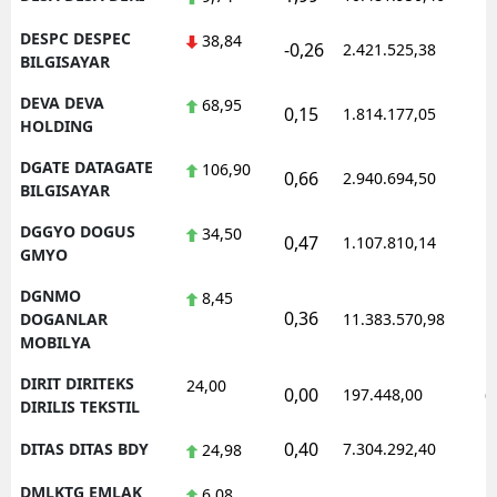
DESPC DESPEC
38,84
-0,26
2.421.525,38
1
BILGISAYAR
DEVA DEVA
68,95
0,15
1.814.177,05
1
HOLDING
DGATE DATAGATE
106,90
0,66
2.940.694,50
1
BILGISAYAR
DGGYO DOGUS
34,50
0,47
1.107.810,14
1
GMYO
DGNMO
8,45
0,36
1
DOGANLAR
11.383.570,98
MOBILYA
DIRIT DIRITEKS
24,00
0,00
197.448,00
0
DIRILIS TEKSTIL
0,40
DITAS DITAS BDY
7.304.292,40
1
24,98
DMLKTG EMLAK
6,08