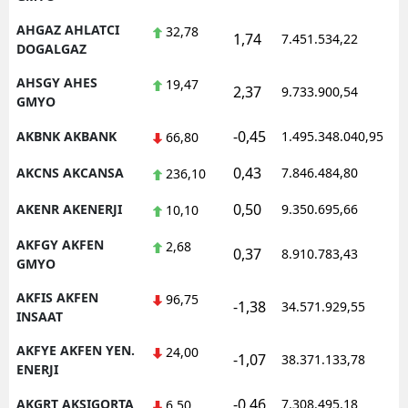
Malatya
AHGAZ AHLATCI
32,78
1,74
7.451.534,22
1
DOGALGAZ
Manisa
AHSGY AHES
19,47
2,37
9.733.900,54
1
GMYO
Kahramanmaraş
-0,45
AKBNK AKBANK
1.495.348.040,95
1
66,80
Mardin
0,43
AKCNS AKCANSA
7.846.484,80
1
236,10
Muğla
0,50
AKENR AKENERJI
9.350.695,66
1
10,10
Muş
AKFGY AKFEN
2,68
Nevşehir
0,37
8.910.783,43
1
GMYO
Niğde
AKFIS AKFEN
96,75
-1,38
34.571.929,55
1
INSAAT
Ordu
AKFYE AKFEN YEN.
24,00
-1,07
38.371.133,78
1
Rize
ENERJI
Sakarya
-0,46
AKGRT AKSIGORTA
7.308.495,18
1
6,50