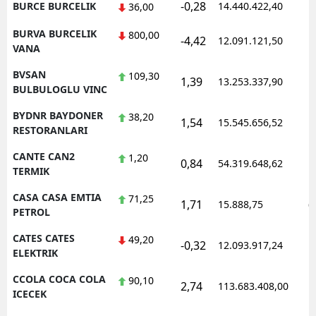
-0,28
BURCE BURCELIK
14.440.422,40
1
36,00
BURVA BURCELIK
800,00
-4,42
12.091.121,50
1
VANA
BVSAN
109,30
1,39
13.253.337,90
1
BULBULOGLU VINC
BYDNR BAYDONER
38,20
1,54
15.545.656,52
1
RESTORANLARI
CANTE CAN2
1,20
0,84
54.319.648,62
1
TERMIK
CASA CASA EMTIA
71,25
1,71
15.888,75
0
PETROL
CATES CATES
49,20
-0,32
12.093.917,24
1
ELEKTRIK
CCOLA COCA COLA
90,10
2,74
113.683.408,00
1
ICECEK