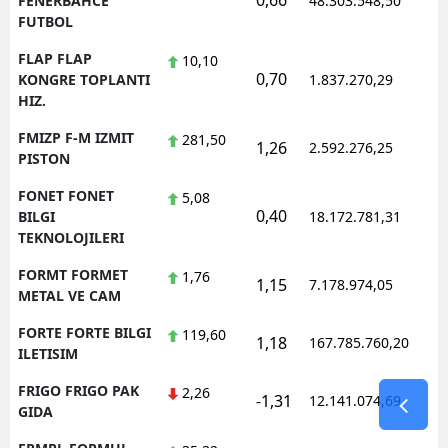
0,66
1
FENERBAHCE
48.303.548,50
FUTBOL
FLAP FLAP
10,10
0,70
1
KONGRE TOPLANTI
1.837.270,29
HIZ.
FMIZP F-M IZMIT
281,50
1,26
2.592.276,25
1
PISTON
FONET FONET
5,08
0,40
1
BILGI
18.172.781,31
TEKNOLOJILERI
FORMT FORMET
1,76
1,15
7.178.974,05
1
METAL VE CAM
FORTE FORTE BILGI
119,60
1,18
167.785.760,20
1
ILETISIM
FRIGO FRIGO PAK
2,26
-1,31
12.141.074,69
1
GIDA