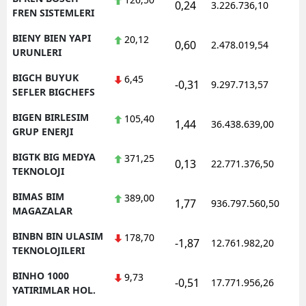
0,24
3.226.736,10
1
FREN SISTEMLERI
BIENY BIEN YAPI
20,12
0,60
2.478.019,54
1
URUNLERI
BIGCH BUYUK
6,45
-0,31
9.297.713,57
1
SEFLER BIGCHEFS
BIGEN BIRLESIM
105,40
1,44
36.438.639,00
1
GRUP ENERJI
BIGTK BIG MEDYA
371,25
0,13
22.771.376,50
1
TEKNOLOJI
BIMAS BIM
389,00
1,77
936.797.560,50
1
MAGAZALAR
BINBN BIN ULASIM
178,70
-1,87
12.761.982,20
1
TEKNOLOJILERI
BINHO 1000
9,73
-0,51
17.771.956,26
1
YATIRIMLAR HOL.