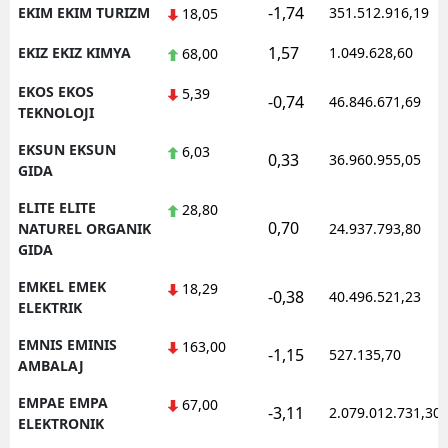
-1,74
EKIM EKIM TURIZM
351.512.916,19
18,05
1,57
EKIZ EKIZ KIMYA
1.049.628,60
68,00
EKOS EKOS
5,39
-0,74
46.846.671,69
TEKNOLOJI
EKSUN EKSUN
6,03
0,33
36.960.955,05
GIDA
ELITE ELITE
28,80
0,70
NATUREL ORGANIK
24.937.793,80
GIDA
EMKEL EMEK
18,29
-0,38
40.496.521,23
ELEKTRIK
EMNIS EMINIS
163,00
-1,15
527.135,70
AMBALAJ
EMPAE EMPA
67,00
-3,11
2.079.012.731,30
ELEKTRONIK