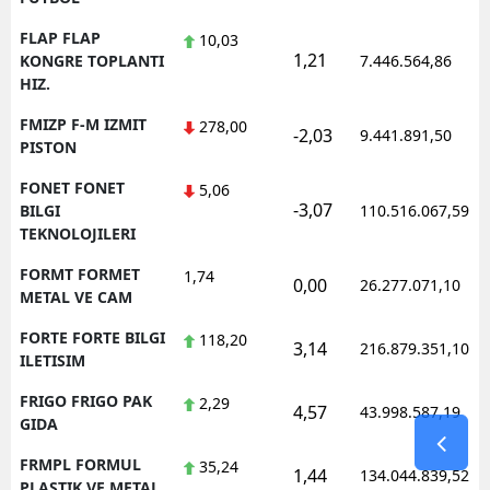
FLAP FLAP
10,03
1,21
KONGRE TOPLANTI
7.446.564,86
HIZ.
FMIZP F-M IZMIT
278,00
-2,03
9.441.891,50
PISTON
FONET FONET
5,06
-3,07
BILGI
110.516.067,59
TEKNOLOJILERI
FORMT FORMET
1,74
0,00
26.277.071,10
METAL VE CAM
FORTE FORTE BILGI
118,20
3,14
216.879.351,10
ILETISIM
FRIGO FRIGO PAK
2,29
4,57
43.998.587,19
GIDA
FRMPL FORMUL
35,24
1,44
134.044.839,52
PLASTIK VE METAL