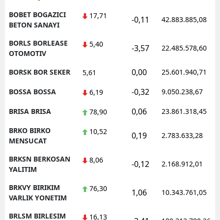
BOBET BOGAZICI
17,71
-0,11
42.883.885,08
BETON SANAYI
BORLS BORLEASE
5,40
-3,57
22.485.578,60
OTOMOTIV
0,00
BORSK BOR SEKER
25.601.940,71
5,61
-0,32
BOSSA BOSSA
9.050.238,67
6,19
0,06
BRISA BRISA
23.861.318,45
78,90
BRKO BIRKO
10,52
0,19
2.783.633,28
MENSUCAT
BRKSN BERKOSAN
8,06
-0,12
2.168.912,01
YALITIM
BRKVY BIRIKIM
76,30
1,06
10.343.761,05
VARLIK YONETIM
BRLSM BIRLESIM
16,13