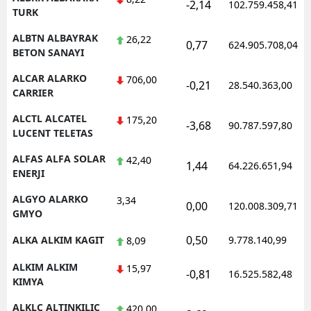
-2,14
102.759.458,41
TURK
Yozgat
ALBTN ALBAYRAK
26,22
0,77
624.905.708,04
BETON SANAYI
Zonguldak
ALCAR ALARKO
706,00
Aksaray
-0,21
28.540.363,00
CARRIER
Bayburt
ALCTL ALCATEL
175,20
-3,68
90.787.597,80
LUCENT TELETAS
Karaman
ALFAS ALFA SOLAR
42,40
1,44
64.226.651,94
Kırıkkale
ENERJI
Batman
ALGYO ALARKO
3,34
0,00
120.008.309,71
GMYO
Şırnak
0,50
ALKA ALKIM KAGIT
9.778.140,99
8,09
Bartın
ALKIM ALKIM
15,97
-0,81
16.525.582,48
Ardahan
KIMYA
ALKLC ALTINKILIC
420,00
Iğdır