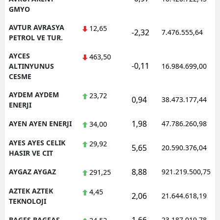
GMYO
AVTUR AVRASYA
12,65
-2,32
7.476.555,64
PETROL VE TUR.
AYCES
463,50
-0,11
ALTINYUNUS
16.984.699,00
CESME
AYDEM AYDEM
23,72
0,94
38.473.177,44
ENERJI
1,98
AYEN AYEN ENERJI
47.786.260,98
34,00
AYES AYES CELIK
29,92
5,65
20.590.376,04
HASIR VE CIT
8,88
AYGAZ AYGAZ
921.219.500,75
291,25
AZTEK AZTEK
4,45
2,06
21.644.618,19
TEKNOLOJI
BAGFS BAGFAS
23.187.019,78