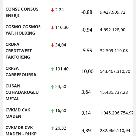
CONSE CONSUS
2,24
-0,88
9.427.909,72
ENERJI
COSMO COSMOS
116,30
-0,94
4.692.128,90
YAT. HOLDING
CRDFA
34,04
-9,99
CREDITWEST
32.509.119,08
FAKTORING
CRFSA
191,40
10,00
543.467.310,70
CARREFOURSA
CUSAN
24,50
3,64
CUHADAROGLU
15.435.737,28
METAL
CVKMD CVK
16,60
9,14
1.045.206.754,97
MADEN
CVKMDR CVK
26,32
9,39
282.966.110,94
MADEN - RHKP