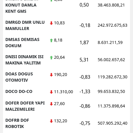
0,50
KONUT DAMLA
38.463.808,21
KENT GMS
DMRGD DMR UNLU
10,83
-0,18
242.972.675,63
MAMULLER
DMSAS DEMISAS
8,18
1,87
8.631.211,59
DOKUM
DNISI DINAMIK ISI
20,64
5,31
56.002.657,62
MAKINA YALITIM
DOAS DOGUS
190,20
-0,83
119.282.672,30
OTOMOTIV
-1,33
DOCO DO-CO
99.653.832,50
11.310,00
DOFER DOFER YAPI
27,60
-0,86
11.375.898,64
MALZEMELERI
DOFRB DOF
132,20
-0,75
507.905.292,40
ROBOTIK