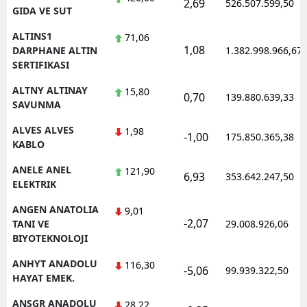
2,69
526.507.599,50
GIDA VE SUT
Yalova
ALTINS1
71,06
1,08
DARPHANE ALTIN
1.382.998.966,67
Karabük
SERTIFIKASI
Kilis
ALTNY ALTINAY
15,80
0,70
139.880.639,33
SAVUNMA
Osmaniye
ALVES ALVES
1,98
-1,00
175.850.365,38
Düzce
KABLO
ANELE ANEL
121,90
6,93
353.642.247,50
ELEKTRIK
ANGEN ANATOLIA
9,01
-2,07
TANI VE
29.008.926,06
BIYOTEKNOLOJI
ANHYT ANADOLU
116,30
-5,06
99.939.322,50
HAYAT EMEK.
ANSGR ANADOLU
28,22