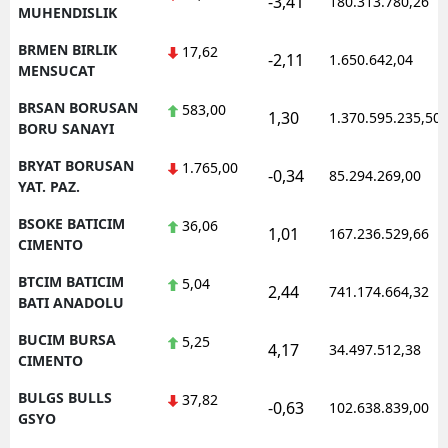
-3,41
180.313.780,26
MUHENDISLIK
BRMEN BIRLIK
17,62
-2,11
1.650.642,04
MENSUCAT
BRSAN BORUSAN
583,00
1,30
1.370.595.235,50
BORU SANAYI
BRYAT BORUSAN
1.765,00
-0,34
85.294.269,00
YAT. PAZ.
BSOKE BATICIM
36,06
1,01
167.236.529,66
CIMENTO
BTCIM BATICIM
5,04
2,44
741.174.664,32
BATI ANADOLU
BUCIM BURSA
5,25
4,17
34.497.512,38
CIMENTO
BULGS BULLS
37,82
-0,63
102.638.839,00
GSYO