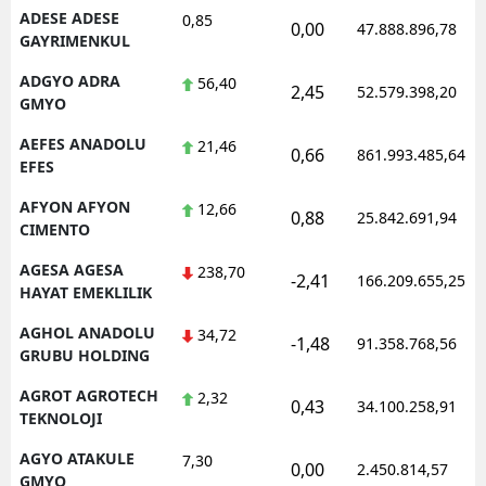
ADESE ADESE
0,85
0,00
47.888.896,78
Mersin
GAYRIMENKUL
İstanbul
ADGYO ADRA
56,40
2,45
52.579.398,20
GMYO
İzmir
AEFES ANADOLU
21,46
0,66
861.993.485,64
Kars
EFES
AFYON AFYON
Kastamonu
12,66
0,88
25.842.691,94
CIMENTO
Kayseri
AGESA AGESA
238,70
-2,41
166.209.655,25
HAYAT EMEKLILIK
Kırklareli
AGHOL ANADOLU
34,72
Kırşehir
-1,48
91.358.768,56
GRUBU HOLDING
Kocaeli
AGROT AGROTECH
2,32
0,43
34.100.258,91
TEKNOLOJI
Konya
AGYO ATAKULE
7,30
0,00
2.450.814,57
Kütahya
GMYO