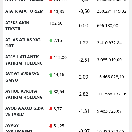
-0,50
ATATR ATA TURIZM
230.271.119,32
13,85
ATEKS AKIN
102,50
0,00
696.180,00
TEKSTIL
ATLAS ATLAS YAT.
7,16
1,27
2.410.932,84
ORT.
ATSYH ATLANTIS
112,00
-2,61
3.085.919,00
YATIRIM HOLDING
AVGYO AVRASYA
14,16
2,09
16.466.828,19
GMYO
AVHOL AVRUPA
38,64
2,82
101.568.132,16
YATIRIM HOLDING
AVOD A.V.O.D GIDA
3,77
-1,31
9.463.723,67
VE TARIM
AVPGY
51,25
-0,97
AVRUPAKENT
16.420.722,45