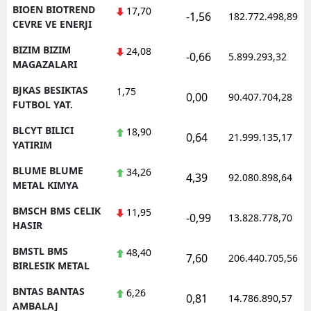
BIOEN BIOTREND
17,70
-1,56
182.772.498,89
CEVRE VE ENERJI
BIZIM BIZIM
24,08
-0,66
5.899.293,32
MAGAZALARI
BJKAS BESIKTAS
1,75
0,00
90.407.704,28
FUTBOL YAT.
BLCYT BILICI
18,90
0,64
21.999.135,17
YATIRIM
BLUME BLUME
34,26
4,39
92.080.898,64
METAL KIMYA
BMSCH BMS CELIK
11,95
-0,99
13.828.778,70
HASIR
BMSTL BMS
48,40
7,60
206.440.705,56
BIRLESIK METAL
BNTAS BANTAS
6,26
0,81
14.786.890,57
AMBALAJ