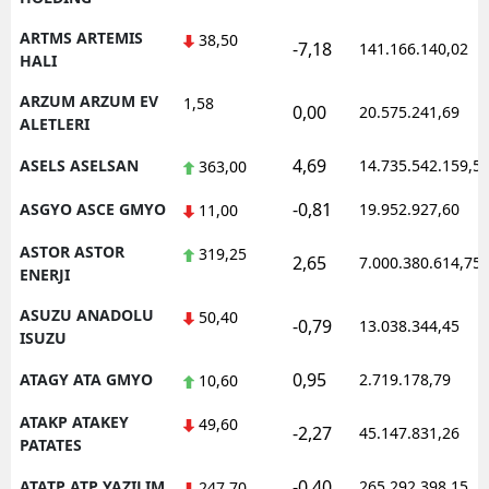
ARTMS ARTEMIS
38,50
-7,18
141.166.140,02
HALI
ARZUM ARZUM EV
1,58
0,00
20.575.241,69
ALETLERI
4,69
ASELS ASELSAN
14.735.542.159,5
363,00
-0,81
ASGYO ASCE GMYO
19.952.927,60
11,00
ASTOR ASTOR
319,25
2,65
7.000.380.614,75
ENERJI
ASUZU ANADOLU
50,40
-0,79
13.038.344,45
ISUZU
0,95
ATAGY ATA GMYO
2.719.178,79
10,60
ATAKP ATAKEY
49,60
-2,27
45.147.831,26
PATATES
-0,40
ATATP ATP YAZILIM
265.292.398,15
247,70