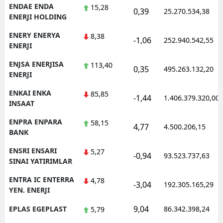
ENDAE ENDA
15,28
0,39
25.270.534,38
ENERJI HOLDING
ENERY ENERYA
8,38
-1,06
252.940.542,55
ENERJI
ENJSA ENERJISA
113,40
0,35
495.263.132,20
ENERJI
ENKAI ENKA
85,85
-1,44
1.406.379.320,00
INSAAT
ENPRA ENPARA
58,15
4,77
4.500.206,15
BANK
ENSRI ENSARI
5,27
-0,94
93.523.737,63
SINAI YATIRIMLAR
ENTRA IC ENTERRA
4,78
-3,04
192.305.165,29
YEN. ENERJI
9,04
EPLAS EGEPLAST
86.342.398,24
5,79