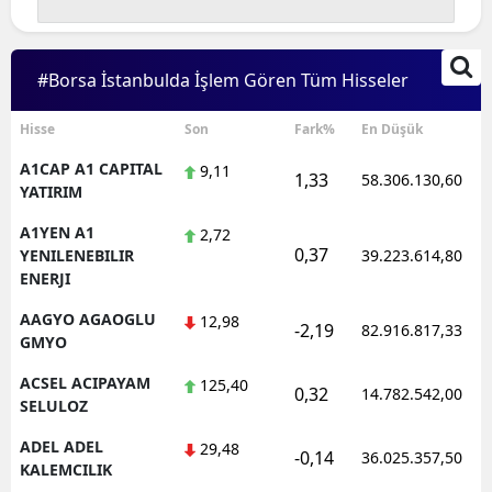
Edirne
Elazığ
#Borsa İstanbulda İşlem Gören Tüm Hisseler
Erzincan
Hisse
Son
Fark%
En Düşük
Erzurum
A1CAP A1 CAPITAL
9,11
1,33
58.306.130,60
YATIRIM
Eskişehir
A1YEN A1
2,72
Gaziantep
0,37
YENILENEBILIR
39.223.614,80
ENERJI
Giresun
AAGYO AGAOGLU
12,98
-2,19
82.916.817,33
Gümüşhane
GMYO
ACSEL ACIPAYAM
125,40
Hakkari
0,32
14.782.542,00
SELULOZ
Hatay
ADEL ADEL
29,48
-0,14
36.025.357,50
KALEMCILIK
Isparta