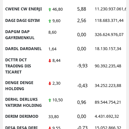
5,88
CWENE CW ENERJI
11.230.937.061,6
46,80
2,56
DAGI DAGI GIYIM
118.683.371,44
9,60
DAPGM DAP
8,60
0,00
326.624.976,07
GAYRIMENKUL
0,00
DARDL DARDANEL
18.130.157,34
1,64
DCTTR DCT
8,44
-9,93
TRADING DIS
90.392.235,48
TICARET
DENGE DENGE
2,30
-0,43
34.252.223,88
HOLDING
DERHL DERLUKS
10,50
0,96
89.544.754,21
YATIRIM HOLDING
0,00
DERIM DERIMOD
4.431.692,32
33,80
-0,73
DESA DESA DERI
15.052.866,32
9,55