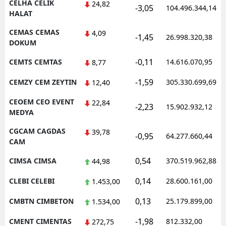
CELHA CELIK
24,82
-3,05
104.496.344,14
HALAT
CEMAS CEMAS
4,09
-1,45
26.998.320,38
DOKUM
-0,11
CEMTS CEMTAS
14.616.070,95
8,77
-1,59
CEMZY CEM ZEYTIN
305.330.699,69
12,40
CEOEM CEO EVENT
22,84
-2,23
15.902.932,12
MEDYA
CGCAM CAGDAS
39,78
-0,95
64.277.660,44
CAM
0,54
CIMSA CIMSA
370.519.962,88
44,98
0,14
CLEBI CELEBI
28.600.161,00
1.453,00
0,13
CMBTN CIMBETON
25.179.899,00
1.534,00
-1,98
CMENT CIMENTAS
812.332,00
272,75