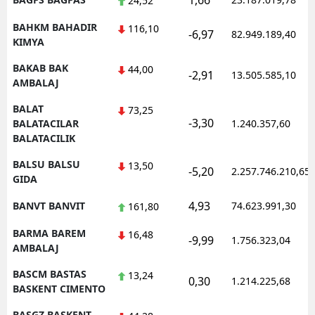
1,66
24,52
BAHKM BAHADIR
116,10
-6,97
82.949.189,40
KIMYA
BAKAB BAK
44,00
-2,91
13.505.585,10
AMBALAJ
BALAT
73,25
-3,30
BALATACILAR
1.240.357,60
BALATACILIK
BALSU BALSU
13,50
-5,20
2.257.746.210,65
GIDA
4,93
BANVT BANVIT
74.623.991,30
161,80
BARMA BAREM
16,48
-9,99
1.756.323,04
AMBALAJ
BASCM BASTAS
13,24
0,30
1.214.225,68
BASKENT CIMENTO
BASGZ BASKENT