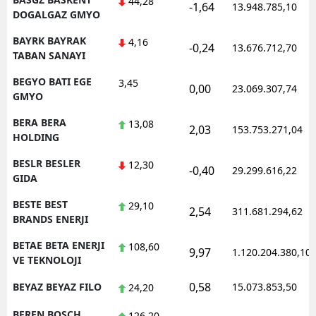
44,28
-1,64
13.948.785,10
DOGALGAZ GMYO
BAYRK BAYRAK
4,16
-0,24
13.676.712,70
TABAN SANAYI
BEGYO BATI EGE
3,45
0,00
23.069.307,74
GMYO
BERA BERA
13,08
2,03
153.753.271,04
HOLDING
BESLR BESLER
12,30
-0,40
29.299.616,22
GIDA
BESTE BEST
29,10
2,54
311.681.294,62
BRANDS ENERJI
BETAE BETA ENERJI
108,60
9,97
1.120.204.380,10
VE TEKNOLOJI
0,58
BEYAZ BEYAZ FILO
15.073.853,50
24,20
BFREN BOSCH
126,20