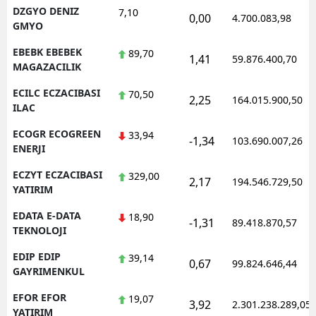
DZGYO DENIZ
7,10
0,00
4.700.083,98
GMYO
EBEBK EBEBEK
89,70
1,41
59.876.400,70
MAGAZACILIK
ECILC ECZACIBASI
70,50
2,25
164.015.900,50
ILAC
ECOGR ECOGREEN
33,94
-1,34
103.690.007,26
ENERJI
ECZYT ECZACIBASI
329,00
2,17
194.546.729,50
YATIRIM
EDATA E-DATA
18,90
-1,31
89.418.870,57
TEKNOLOJI
EDIP EDIP
39,14
0,67
99.824.646,44
GAYRIMENKUL
EFOR EFOR
19,07
3,92
2.301.238.289,05
YATIRIM