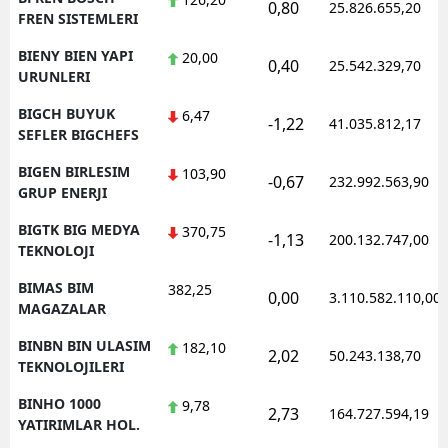
0,80
25.826.655,20
FREN SISTEMLERI
BIENY BIEN YAPI
20,00
0,40
25.542.329,70
URUNLERI
BIGCH BUYUK
6,47
-1,22
41.035.812,17
SEFLER BIGCHEFS
BIGEN BIRLESIM
103,90
-0,67
232.992.563,90
GRUP ENERJI
BIGTK BIG MEDYA
370,75
-1,13
200.132.747,00
TEKNOLOJI
BIMAS BIM
382,25
0,00
3.110.582.110,00
MAGAZALAR
BINBN BIN ULASIM
182,10
2,02
50.243.138,70
TEKNOLOJILERI
BINHO 1000
9,78
2,73
164.727.594,19
YATIRIMLAR HOL.