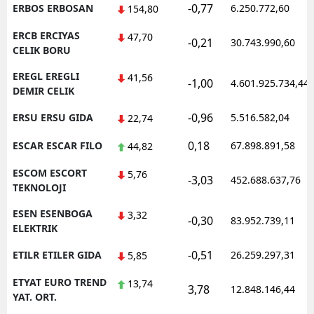
-0,77
ERBOS ERBOSAN
6.250.772,60
154,80
ERCB ERCIYAS
47,70
-0,21
30.743.990,60
CELIK BORU
EREGL EREGLI
41,56
-1,00
4.601.925.734,44
DEMIR CELIK
-0,96
ERSU ERSU GIDA
5.516.582,04
22,74
0,18
ESCAR ESCAR FILO
67.898.891,58
44,82
ESCOM ESCORT
5,76
-3,03
452.688.637,76
TEKNOLOJI
ESEN ESENBOGA
3,32
-0,30
83.952.739,11
ELEKTRIK
-0,51
ETILR ETILER GIDA
26.259.297,31
5,85
ETYAT EURO TREND
13,74
3,78
12.848.146,44
YAT. ORT.