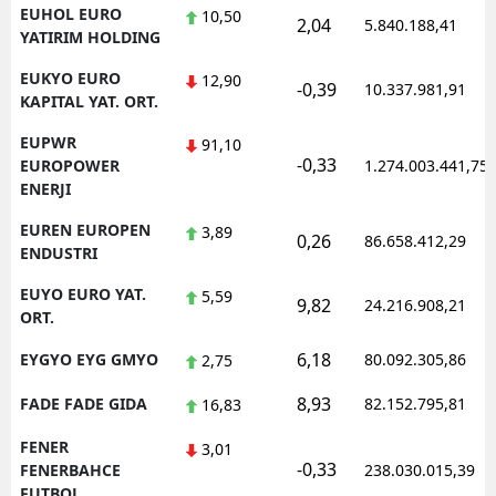
EUHOL EURO
10,50
2,04
5.840.188,41
YATIRIM HOLDING
EUKYO EURO
12,90
-0,39
10.337.981,91
KAPITAL YAT. ORT.
EUPWR
91,10
-0,33
EUROPOWER
1.274.003.441,75
ENERJI
EUREN EUROPEN
3,89
0,26
86.658.412,29
ENDUSTRI
EUYO EURO YAT.
5,59
9,82
24.216.908,21
ORT.
6,18
EYGYO EYG GMYO
80.092.305,86
2,75
8,93
FADE FADE GIDA
82.152.795,81
16,83
FENER
3,01
-0,33
FENERBAHCE
238.030.015,39
FUTBOL