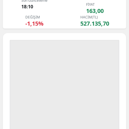
Son Güncelleme
FİYAT
Bilecik
18:10
163,00
DEĞİŞİM
HACİM(TL)
Bingöl
-1,15%
527.135,70
Bitlis
Bolu
Burdur
Bursa
Çanakkale
Çankırı
Çorum
Denizli
Diyarbakır