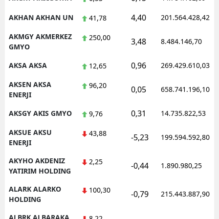
Samsun
4,40
AKHAN AKHAN UN
201.564.428,42
41,78
Siirt
AKMGY AKMERKEZ
250,00
3,48
8.484.146,70
GMYO
Sinop
0,96
AKSA AKSA
269.429.610,03
12,65
Sivas
AKSEN AKSA
96,20
0,05
658.741.196,10
ENERJI
Tekirdağ
0,31
AKSGY AKIS GMYO
14.735.822,53
9,76
Tokat
AKSUE AKSU
43,88
Trabzon
-5,23
199.594.592,80
ENERJI
Tunceli
AKYHO AKDENIZ
2,25
-0,44
1.890.980,25
YATIRIM HOLDING
Şanlıurfa
ALARK ALARKO
100,30
-0,79
215.443.887,90
Uşak
HOLDING
Van
ALBRK ALBARAKA
8,22