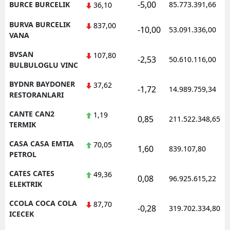
-5,00
BURCE BURCELIK
85.773.391,66
36,10
BURVA BURCELIK
837,00
-10,00
53.091.336,00
VANA
BVSAN
107,80
-2,53
50.610.116,00
BULBULOGLU VINC
BYDNR BAYDONER
37,62
-1,72
14.989.759,34
RESTORANLARI
CANTE CAN2
1,19
0,85
211.522.348,65
TERMIK
CASA CASA EMTIA
70,05
1,60
839.107,80
PETROL
CATES CATES
49,36
0,08
96.925.615,22
ELEKTRIK
CCOLA COCA COLA
87,70
-0,28
319.702.334,80
ICECEK