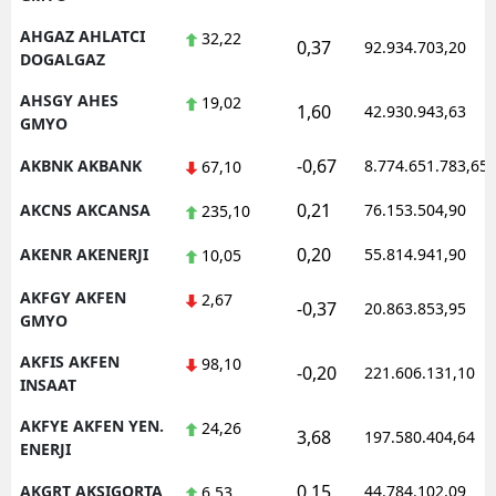
Malatya
AHGAZ AHLATCI
32,22
0,37
92.934.703,20
DOGALGAZ
Manisa
AHSGY AHES
19,02
1,60
42.930.943,63
GMYO
Kahramanmaraş
-0,67
AKBNK AKBANK
8.774.651.783,65
67,10
Mardin
0,21
AKCNS AKCANSA
76.153.504,90
235,10
Muğla
0,20
AKENR AKENERJI
55.814.941,90
10,05
Muş
AKFGY AKFEN
2,67
Nevşehir
-0,37
20.863.853,95
GMYO
Niğde
AKFIS AKFEN
98,10
-0,20
221.606.131,10
INSAAT
Ordu
AKFYE AKFEN YEN.
24,26
3,68
197.580.404,64
Rize
ENERJI
Sakarya
0,15
AKGRT AKSIGORTA
44.784.102,09
6,53