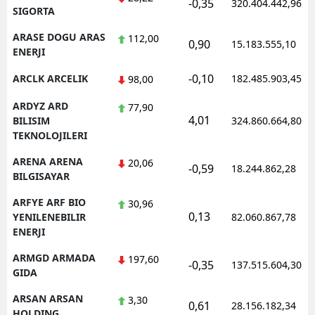
-0,35
320.404.442,96
SIGORTA
ARASE DOGU ARAS
112,00
0,90
15.183.555,10
ENERJI
-0,10
ARCLK ARCELIK
182.485.903,45
98,00
ARDYZ ARD
77,90
4,01
BILISIM
324.860.664,80
TEKNOLOJILERI
ARENA ARENA
20,06
-0,59
18.244.862,28
BILGISAYAR
ARFYE ARF BIO
30,96
0,13
YENILENEBILIR
82.060.867,78
ENERJI
ARMGD ARMADA
197,60
-0,35
137.515.604,30
GIDA
ARSAN ARSAN
3,30
0,61
28.156.182,34
HOLDING