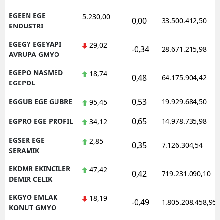
EGEEN EGE
5.230,00
0,00
33.500.412,50
ENDUSTRI
EGEGY EGEYAPI
29,02
-0,34
28.671.215,98
AVRUPA GMYO
EGEPO NASMED
18,74
0,48
64.175.904,42
EGEPOL
0,53
EGGUB EGE GUBRE
19.929.684,50
95,45
0,65
EGPRO EGE PROFIL
14.978.735,98
34,12
EGSER EGE
2,85
0,35
7.126.304,54
SERAMIK
EKDMR EKINCILER
47,42
0,42
719.231.090,10
DEMIR CELIK
EKGYO EMLAK
18,19
-0,49
1.805.208.458,95
KONUT GMYO