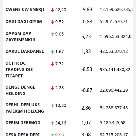
-9,83
CWENE CW ENERJI
12.159.626.735,6
42,20
-0,83
DAGI DAGI GIYIM
52.951.670,71
9,52
DAPGM DAP
9,05
5,23
1.596.553.324,02
GAYRIMENKUL
1,83
DARDL DARDANEL
42.553.370,12
1,67
DCTTR DCT
7,72
-8,53
TRADING DIS
935.141.480,32
TICARET
DENGE DENGE
2,28
-0,87
32.696.442,29
HOLDING
DERHL DERLUKS
10,80
2,86
54.288.577,48
YATIRIM HOLDING
1,07
DERIM DERIMOD
5.189.445,68
34,16
3,98
DESA DESA DERI
92.715.206,17
9,93