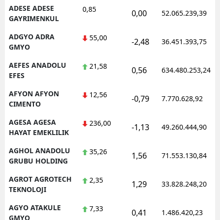
ADESE ADESE
0,85
0,00
52.065.239,39
Mersin
GAYRIMENKUL
İstanbul
ADGYO ADRA
55,00
-2,48
36.451.393,75
GMYO
İzmir
AEFES ANADOLU
21,58
0,56
634.480.253,24
Kars
EFES
AFYON AFYON
Kastamonu
12,56
-0,79
7.770.628,92
CIMENTO
Kayseri
AGESA AGESA
236,00
-1,13
49.260.444,90
HAYAT EMEKLILIK
Kırklareli
AGHOL ANADOLU
35,26
Kırşehir
1,56
71.553.130,84
GRUBU HOLDING
Kocaeli
AGROT AGROTECH
2,35
1,29
33.828.248,20
TEKNOLOJI
Konya
AGYO ATAKULE
7,33
0,41
1.486.420,23
Kütahya
GMYO