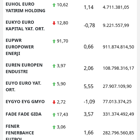
EUHOL EURO
10,62
1,14
4.711.381,05
YATIRIM HOLDING
EUKYO EURO
12,80
-0,78
9.221.557,99
KAPITAL YAT. ORT.
EUPWR
91,70
0,66
EUROPOWER
911.874.814,50
ENERJI
EUREN EUROPEN
3,97
2,06
108.798.316,17
ENDUSTRI
EUYO EURO YAT.
5,90
5,55
27.907.109,90
ORT.
-1,09
EYGYO EYG GMYO
77.013.374,25
2,72
3,57
FADE FADE GIDA
331.374.492,49
17,43
FENER
3,06
1,66
FENERBAHCE
282.796.560,85
FUTBOL