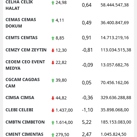
CELHA CELIK
24,98
0,64
58.444.547,38
HALAT
CEMAS CEMAS
4,11
0,49
36.400.847,69
DOKUM
0,91
CEMTS CEMTAS
14.713.219,16
8,85
-0,81
CEMZY CEM ZEYTIN
113.034.515,38
12,30
CEOEM CEO EVENT
22,82
-0,09
13.057.682,76
MEDYA
CGCAM CAGDAS
39,80
0,05
70.456.162,06
CAM
-0,36
CIMSA CIMSA
329.636.288,88
44,82
-1,10
CLEBI CELEBI
35.898.068,00
1.437,00
5,22
CMBTN CIMBETON
185.153.083,00
1.614,00
2,47
CMENT CIMENTAS
1.045.824,50
279,50