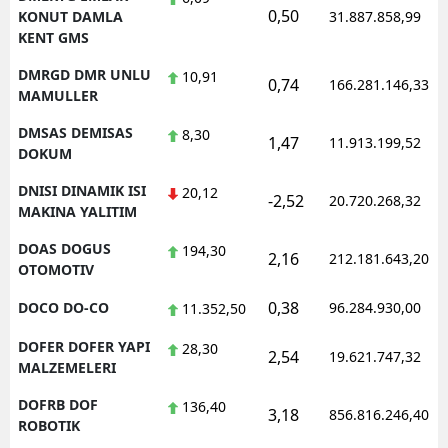
0,50
KONUT DAMLA
31.887.858,99
KENT GMS
DMRGD DMR UNLU
10,91
0,74
166.281.146,33
MAMULLER
DMSAS DEMISAS
8,30
1,47
11.913.199,52
DOKUM
DNISI DINAMIK ISI
20,12
-2,52
20.720.268,32
MAKINA YALITIM
DOAS DOGUS
194,30
2,16
212.181.643,20
OTOMOTIV
0,38
DOCO DO-CO
96.284.930,00
11.352,50
DOFER DOFER YAPI
28,30
2,54
19.621.747,32
MALZEMELERI
DOFRB DOF
136,40
3,18
856.816.246,40
ROBOTIK