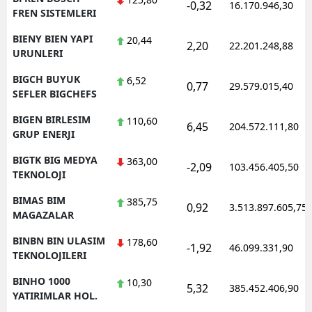
-0,32
16.170.946,30
FREN SISTEMLERI
BIENY BIEN YAPI
20,44
2,20
22.201.248,88
URUNLERI
BIGCH BUYUK
6,52
0,77
29.579.015,40
SEFLER BIGCHEFS
BIGEN BIRLESIM
110,60
6,45
204.572.111,80
GRUP ENERJI
BIGTK BIG MEDYA
363,00
-2,09
103.456.405,50
TEKNOLOJI
BIMAS BIM
385,75
0,92
3.513.897.605,75
MAGAZALAR
BINBN BIN ULASIM
178,60
-1,92
46.099.331,90
TEKNOLOJILERI
BINHO 1000
10,30
5,32
385.452.406,90
YATIRIMLAR HOL.