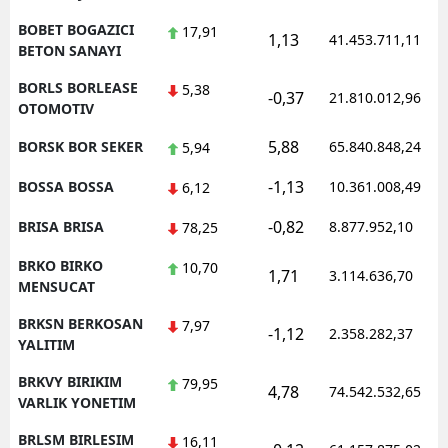
BOBET BOGAZICI
17,91
1,13
41.453.711,11
BETON SANAYI
BORLS BORLEASE
5,38
-0,37
21.810.012,96
OTOMOTIV
5,88
BORSK BOR SEKER
65.840.848,24
5,94
-1,13
BOSSA BOSSA
10.361.008,49
6,12
-0,82
BRISA BRISA
8.877.952,10
78,25
BRKO BIRKO
10,70
1,71
3.114.636,70
MENSUCAT
BRKSN BERKOSAN
7,97
-1,12
2.358.282,37
YALITIM
BRKVY BIRIKIM
79,95
4,78
74.542.532,65
VARLIK YONETIM
BRLSM BIRLESIM
16,11