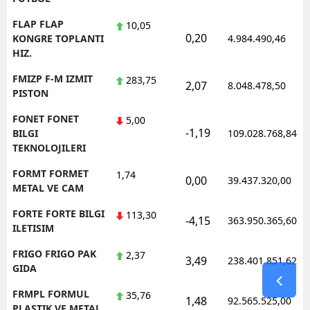
FLAP FLAP
10,05
0,20
KONGRE TOPLANTI
4.984.490,46
HIZ.
FMIZP F-M IZMIT
283,75
2,07
8.048.478,50
PISTON
FONET FONET
5,00
-1,19
BILGI
109.028.768,84
TEKNOLOJILERI
FORMT FORMET
1,74
0,00
39.437.320,00
METAL VE CAM
FORTE FORTE BILGI
113,30
-4,15
363.950.365,60
ILETISIM
FRIGO FRIGO PAK
2,37
3,49
238.401.851,62
GIDA
FRMPL FORMUL
35,76
1,48
92.565.525,00
PLASTIK VE METAL