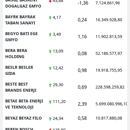
43,68
-1,36
7.124.661,96
DOGALGAZ GMYO
BAYRK BAYRAK
4,17
0,24
16.349.928,80
TABAN SANAYI
BEGYO BATI EGE
3,49
1,16
11.902.813,59
GMYO
BERA BERA
13,09
0,08
52.186.577,97
HOLDING
BESLR BESLER
12,42
0,98
19.918.755,95
GIDA
BESTE BEST
29,30
0,69
228.598.259,82
BRANDS ENERJI
BETAE BETA ENERJI
111,20
2,39
5.699.080.996,10
VE TEKNOLOJI
0,58
BEYAZ BEYAZ FILO
10.817.880,08
24,34
BFREN BOSCH
125,80