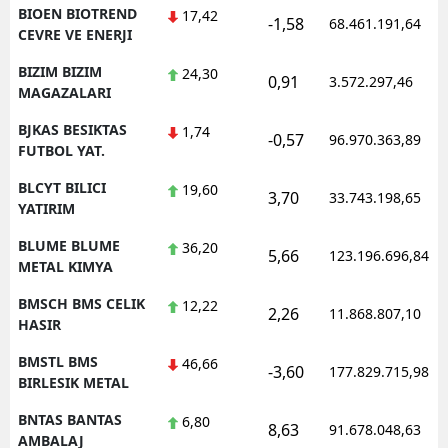
BIOEN BIOTREND
17,42
-1,58
68.461.191,64
CEVRE VE ENERJI
BIZIM BIZIM
24,30
0,91
3.572.297,46
MAGAZALARI
BJKAS BESIKTAS
1,74
-0,57
96.970.363,89
FUTBOL YAT.
BLCYT BILICI
19,60
3,70
33.743.198,65
YATIRIM
BLUME BLUME
36,20
5,66
123.196.696,84
METAL KIMYA
BMSCH BMS CELIK
12,22
2,26
11.868.807,10
HASIR
BMSTL BMS
46,66
-3,60
177.829.715,98
BIRLESIK METAL
BNTAS BANTAS
6,80
8,63
91.678.048,63
AMBALAJ