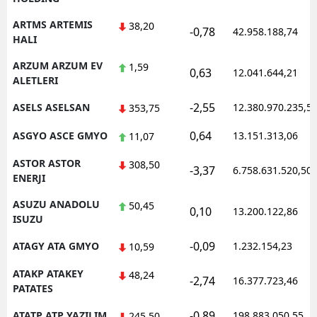
ARTMS ARTEMIS
38,20
-0,78
42.958.188,74
HALI
ARZUM ARZUM EV
1,59
0,63
12.041.644,21
ALETLERI
-2,55
ASELS ASELSAN
12.380.970.235,5
353,75
0,64
ASGYO ASCE GMYO
13.151.313,06
11,07
ASTOR ASTOR
308,50
-3,37
6.758.631.520,50
ENERJI
ASUZU ANADOLU
50,45
0,10
13.200.122,86
ISUZU
-0,09
ATAGY ATA GMYO
1.232.154,23
10,59
ATAKP ATAKEY
48,24
-2,74
16.377.723,46
PATATES
-0,89
ATATP ATP YAZILIM
198.883.050,55
245,50