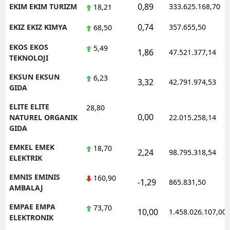
0,89
EKIM EKIM TURIZM
333.625.168,70
18,21
0,74
EKIZ EKIZ KIMYA
357.655,50
68,50
EKOS EKOS
5,49
1,86
47.521.377,14
TEKNOLOJI
EKSUN EKSUN
6,23
3,32
42.791.974,53
GIDA
ELITE ELITE
28,80
0,00
NATUREL ORGANIK
22.015.258,14
GIDA
EMKEL EMEK
18,70
2,24
98.795.318,54
ELEKTRIK
EMNIS EMINIS
160,90
-1,29
865.831,50
AMBALAJ
EMPAE EMPA
73,70
10,00
1.458.026.107,00
ELEKTRONIK