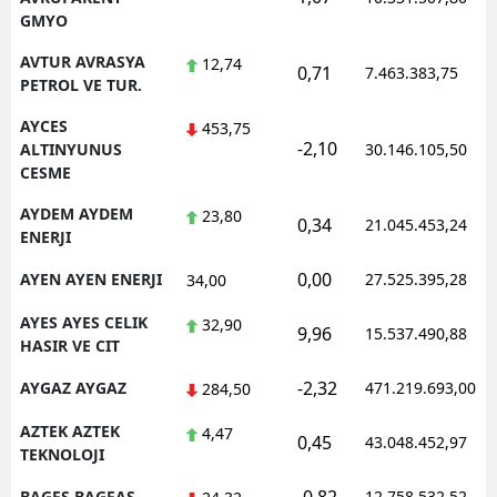
GMYO
AVTUR AVRASYA
12,74
0,71
7.463.383,75
PETROL VE TUR.
AYCES
453,75
-2,10
ALTINYUNUS
30.146.105,50
CESME
AYDEM AYDEM
23,80
0,34
21.045.453,24
ENERJI
0,00
AYEN AYEN ENERJI
27.525.395,28
34,00
AYES AYES CELIK
32,90
9,96
15.537.490,88
HASIR VE CIT
-2,32
AYGAZ AYGAZ
471.219.693,00
284,50
AZTEK AZTEK
4,47
0,45
43.048.452,97
TEKNOLOJI
BAGFS BAGFAS
12.758.532,52