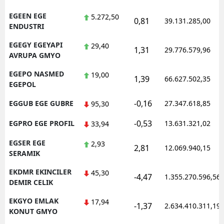
EGEEN EGE
5.272,50
0,81
39.131.285,00
ENDUSTRI
EGEGY EGEYAPI
29,40
1,31
29.776.579,96
AVRUPA GMYO
EGEPO NASMED
19,00
1,39
66.627.502,35
EGEPOL
-0,16
EGGUB EGE GUBRE
27.347.618,85
95,30
-0,53
EGPRO EGE PROFIL
13.631.321,02
33,94
EGSER EGE
2,93
2,81
12.069.940,15
SERAMIK
EKDMR EKINCILER
45,30
-4,47
1.355.270.596,56
DEMIR CELIK
EKGYO EMLAK
17,94
-1,37
2.634.410.311,19
KONUT GMYO