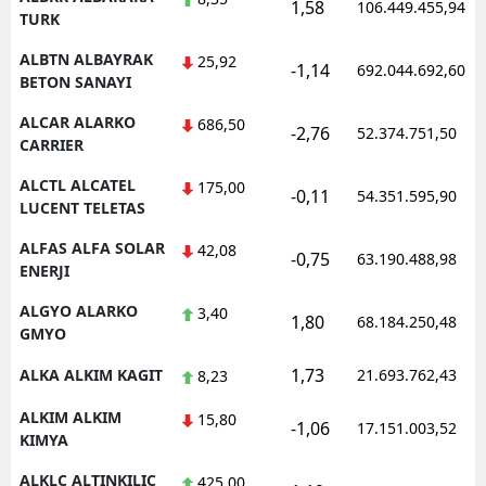
1,58
106.449.455,94
TURK
Yozgat
ALBTN ALBAYRAK
25,92
-1,14
692.044.692,60
BETON SANAYI
Zonguldak
ALCAR ALARKO
686,50
Aksaray
-2,76
52.374.751,50
CARRIER
Bayburt
ALCTL ALCATEL
175,00
-0,11
54.351.595,90
LUCENT TELETAS
Karaman
ALFAS ALFA SOLAR
42,08
-0,75
63.190.488,98
Kırıkkale
ENERJI
Batman
ALGYO ALARKO
3,40
1,80
68.184.250,48
GMYO
Şırnak
1,73
ALKA ALKIM KAGIT
21.693.762,43
8,23
Bartın
ALKIM ALKIM
15,80
-1,06
17.151.003,52
Ardahan
KIMYA
ALKLC ALTINKILIC
425,00
Iğdır