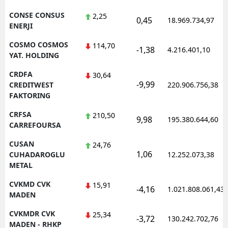
CONSE CONSUS
2,25
0,45
18.969.734,97
ENERJI
COSMO COSMOS
114,70
-1,38
4.216.401,10
YAT. HOLDING
CRDFA
30,64
-9,99
CREDITWEST
220.906.756,38
FAKTORING
CRFSA
210,50
9,98
195.380.644,60
CARREFOURSA
CUSAN
24,76
1,06
CUHADAROGLU
12.252.073,38
METAL
CVKMD CVK
15,91
-4,16
1.021.808.061,43
MADEN
CVKMDR CVK
25,34
-3,72
130.242.702,76
MADEN - RHKP