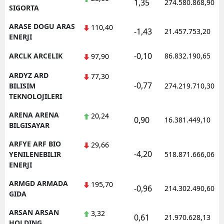
1,35
274.580.868,90
SIGORTA
ARASE DOGU ARAS
110,40
-1,43
21.457.753,20
ENERJI
-0,10
ARCLK ARCELIK
86.832.190,65
97,90
ARDYZ ARD
77,30
-0,77
BILISIM
274.219.710,30
TEKNOLOJILERI
ARENA ARENA
20,24
0,90
16.381.449,10
BILGISAYAR
ARFYE ARF BIO
29,66
-4,20
YENILENEBILIR
518.871.666,06
ENERJI
ARMGD ARMADA
195,70
-0,96
214.302.490,60
GIDA
ARSAN ARSAN
3,32
0,61
21.970.628,13
HOLDING