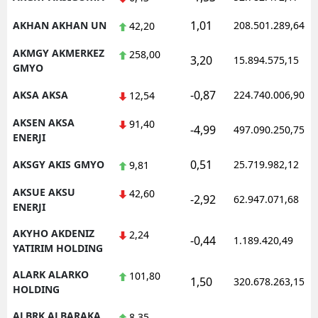
Samsun
1,01
AKHAN AKHAN UN
208.501.289,64
42,20
Siirt
AKMGY AKMERKEZ
258,00
3,20
15.894.575,15
GMYO
Sinop
-0,87
AKSA AKSA
224.740.006,90
12,54
Sivas
AKSEN AKSA
91,40
-4,99
497.090.250,75
ENERJI
Tekirdağ
0,51
AKSGY AKIS GMYO
25.719.982,12
9,81
Tokat
AKSUE AKSU
42,60
Trabzon
-2,92
62.947.071,68
ENERJI
Tunceli
AKYHO AKDENIZ
2,24
-0,44
1.189.420,49
YATIRIM HOLDING
Şanlıurfa
ALARK ALARKO
101,80
1,50
320.678.263,15
Uşak
HOLDING
Van
ALBRK ALBARAKA
8,35