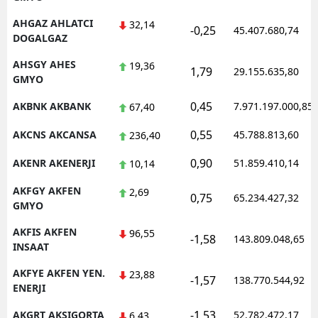
Malatya
AHGAZ AHLATCI
32,14
-0,25
45.407.680,74
DOGALGAZ
Manisa
AHSGY AHES
19,36
1,79
29.155.635,80
GMYO
Kahramanmaraş
0,45
AKBNK AKBANK
7.971.197.000,85
67,40
Mardin
0,55
AKCNS AKCANSA
45.788.813,60
236,40
Muğla
0,90
AKENR AKENERJI
51.859.410,14
10,14
Muş
AKFGY AKFEN
2,69
Nevşehir
0,75
65.234.427,32
GMYO
Niğde
AKFIS AKFEN
96,55
-1,58
143.809.048,65
INSAAT
Ordu
AKFYE AKFEN YEN.
23,88
-1,57
138.770.544,92
Rize
ENERJI
Sakarya
-1,53
AKGRT AKSIGORTA
52.782.472,17
6,43