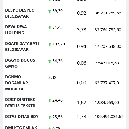
DESPC DESPEC
39,30
0,92
36.201.759,66
BILGISAYAR
DEVA DEVA
71,45
3,78
33.764.732,60
HOLDING
DGATE DATAGATE
107,20
0,94
17.207.648,00
BILGISAYAR
DGGYO DOGUS
34,36
0,06
2.547.015,68
GMYO
DGNMO
8,42
0,00
DOGANLAR
62.737.407,01
MOBILYA
DIRIT DIRITEKS
24,40
1,67
1.934.969,00
DIRILIS TEKSTIL
2,73
DITAS DITAS BDY
100.496.036,62
25,56
DMLKTG EMLAK
6,09