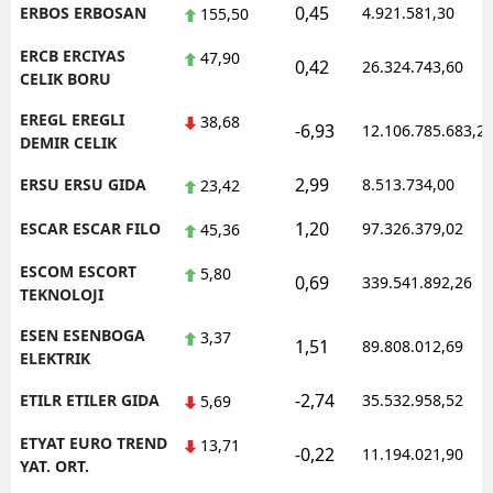
0,45
ERBOS ERBOSAN
4.921.581,30
155,50
ERCB ERCIYAS
47,90
0,42
26.324.743,60
CELIK BORU
EREGL EREGLI
38,68
-6,93
12.106.785.683,2
DEMIR CELIK
2,99
ERSU ERSU GIDA
8.513.734,00
23,42
1,20
ESCAR ESCAR FILO
97.326.379,02
45,36
ESCOM ESCORT
5,80
0,69
339.541.892,26
TEKNOLOJI
ESEN ESENBOGA
3,37
1,51
89.808.012,69
ELEKTRIK
-2,74
ETILR ETILER GIDA
35.532.958,52
5,69
ETYAT EURO TREND
13,71
-0,22
11.194.021,90
YAT. ORT.