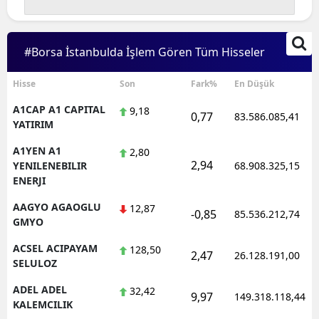
Edirne
Elazığ
#Borsa İstanbulda İşlem Gören Tüm Hisseler
Erzincan
Hisse
Son
Fark%
En Düşük
Erzurum
A1CAP A1 CAPITAL
9,18
0,77
83.586.085,41
YATIRIM
Eskişehir
A1YEN A1
2,80
Gaziantep
2,94
YENILENEBILIR
68.908.325,15
ENERJI
Giresun
AAGYO AGAOGLU
12,87
-0,85
85.536.212,74
Gümüşhane
GMYO
ACSEL ACIPAYAM
128,50
Hakkari
2,47
26.128.191,00
SELULOZ
Hatay
ADEL ADEL
32,42
9,97
149.318.118,44
KALEMCILIK
Isparta