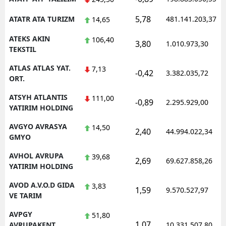
5,78
ATATR ATA TURIZM
481.141.203,37
14,65
ATEKS AKIN
106,40
3,80
1.010.973,30
TEKSTIL
ATLAS ATLAS YAT.
7,13
-0,42
3.382.035,72
ORT.
ATSYH ATLANTIS
111,00
-0,89
2.295.929,00
YATIRIM HOLDING
AVGYO AVRASYA
14,50
2,40
44.994.022,34
GMYO
AVHOL AVRUPA
39,68
2,69
69.627.858,26
YATIRIM HOLDING
AVOD A.V.O.D GIDA
3,83
1,59
9.570.527,97
VE TARIM
AVPGY
51,80
1,07
AVRUPAKENT
10.331.507,80