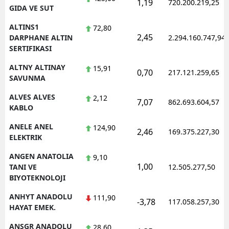
1,19
720.200.219,25
GIDA VE SUT
Yalova
ALTINS1
72,80
2,45
DARPHANE ALTIN
2.294.160.747,94
Karabük
SERTIFIKASI
Kilis
ALTNY ALTINAY
15,91
0,70
217.121.259,65
SAVUNMA
Osmaniye
ALVES ALVES
2,12
7,07
862.693.604,57
Düzce
KABLO
ANELE ANEL
124,90
2,46
169.375.227,30
ELEKTRIK
ANGEN ANATOLIA
9,10
1,00
TANI VE
12.505.277,50
BIYOTEKNOLOJI
ANHYT ANADOLU
111,90
-3,78
117.058.257,30
HAYAT EMEK.
ANSGR ANADOLU
28,60