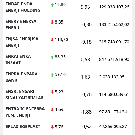
ENDAE ENDA
16,80
9,95
129.938.107,26
ENERJI HOLDING
ENERY ENERYA
8,35
-0,36
183.215.562,02
ENERJI
ENJSA ENERJISA
113,20
-0,18
315.748.091,70
ENERJI
ENKAI ENKA
86,35
0,58
847.671.918,90
INSAAT
ENPRA ENPARA
59,10
1,63
2.038.133,95
BANK
ENSRI ENSARI
5,23
-0,76
114.680.039,61
SINAI YATIRIMLAR
ENTRA IC ENTERRA
4,69
-1,88
97.851.774,54
YEN. ENERJI
-0,52
EPLAS EGEPLAST
42.866.095,87
5,76