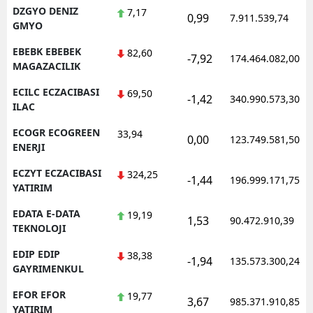
DZGYO DENIZ
7,17
0,99
7.911.539,74
GMYO
EBEBK EBEBEK
82,60
-7,92
174.464.082,00
MAGAZACILIK
ECILC ECZACIBASI
69,50
-1,42
340.990.573,30
ILAC
ECOGR ECOGREEN
33,94
0,00
123.749.581,50
ENERJI
ECZYT ECZACIBASI
324,25
-1,44
196.999.171,75
YATIRIM
EDATA E-DATA
19,19
1,53
90.472.910,39
TEKNOLOJI
EDIP EDIP
38,38
-1,94
135.573.300,24
GAYRIMENKUL
EFOR EFOR
19,77
3,67
985.371.910,85
YATIRIM