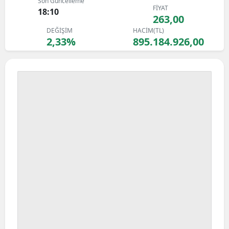
Son Güncelleme
FİYAT
Bilecik
18:10
263,00
DEĞİŞİM
HACİM(TL)
Bingöl
2,33%
895.184.926,00
Bitlis
Bolu
Burdur
Bursa
Çanakkale
Çankırı
Çorum
Denizli
Diyarbakır