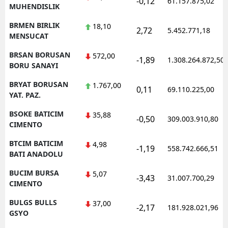
-0,12
61.157.875,02
MUHENDISLIK
BRMEN BIRLIK
18,10
2,72
5.452.771,18
MENSUCAT
BRSAN BORUSAN
572,00
-1,89
1.308.264.872,50
BORU SANAYI
BRYAT BORUSAN
1.767,00
0,11
69.110.225,00
YAT. PAZ.
BSOKE BATICIM
35,88
-0,50
309.003.910,80
CIMENTO
BTCIM BATICIM
4,98
-1,19
558.742.666,51
BATI ANADOLU
BUCIM BURSA
5,07
-3,43
31.007.700,29
CIMENTO
BULGS BULLS
37,00
-2,17
181.928.021,96
GSYO