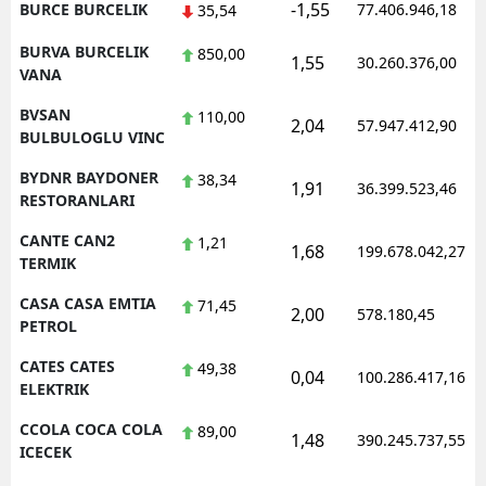
-1,55
BURCE BURCELIK
77.406.946,18
35,54
BURVA BURCELIK
850,00
1,55
30.260.376,00
VANA
BVSAN
110,00
2,04
57.947.412,90
BULBULOGLU VINC
BYDNR BAYDONER
38,34
1,91
36.399.523,46
RESTORANLARI
CANTE CAN2
1,21
1,68
199.678.042,27
TERMIK
CASA CASA EMTIA
71,45
2,00
578.180,45
PETROL
CATES CATES
49,38
0,04
100.286.417,16
ELEKTRIK
CCOLA COCA COLA
89,00
1,48
390.245.737,55
ICECEK