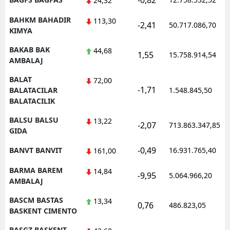
-0,82
24,32
BAHKM BAHADIR
113,30
-2,41
50.717.086,70
KIMYA
BAKAB BAK
44,68
1,55
15.758.914,54
AMBALAJ
BALAT
72,00
-1,71
BALATACILAR
1.548.845,50
BALATACILIK
BALSU BALSU
13,22
-2,07
713.863.347,85
GIDA
-0,49
BANVT BANVIT
16.931.765,40
161,00
BARMA BAREM
14,84
-9,95
5.064.966,20
AMBALAJ
BASCM BASTAS
13,34
0,76
486.823,05
BASKENT CIMENTO
BASGZ BASKENT