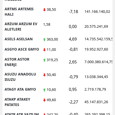
ARTMS ARTEMIS
38,50
-7,18
141.166.140,02
HALI
ARZUM ARZUM EV
1,58
0,00
20.575.241,69
ALETLERI
4,69
ASELS ASELSAN
14.735.542.159,5
363,00
-0,81
ASGYO ASCE GMYO
19.952.927,60
11,00
ASTOR ASTOR
319,25
2,65
7.000.380.614,75
ENERJI
ASUZU ANADOLU
50,40
-0,79
13.038.344,45
ISUZU
0,95
ATAGY ATA GMYO
2.719.178,79
10,60
ATAKP ATAKEY
49,60
-2,27
45.147.831,26
PATATES
-0,40
ATATP ATP YAZILIM
265.292.398,15
247,70