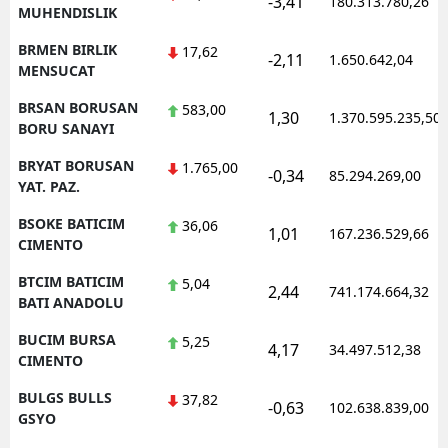
-3,41
180.313.780,26
MUHENDISLIK
BRMEN BIRLIK
17,62
-2,11
1.650.642,04
MENSUCAT
BRSAN BORUSAN
583,00
1,30
1.370.595.235,50
BORU SANAYI
BRYAT BORUSAN
1.765,00
-0,34
85.294.269,00
YAT. PAZ.
BSOKE BATICIM
36,06
1,01
167.236.529,66
CIMENTO
BTCIM BATICIM
5,04
2,44
741.174.664,32
BATI ANADOLU
BUCIM BURSA
5,25
4,17
34.497.512,38
CIMENTO
BULGS BULLS
37,82
-0,63
102.638.839,00
GSYO