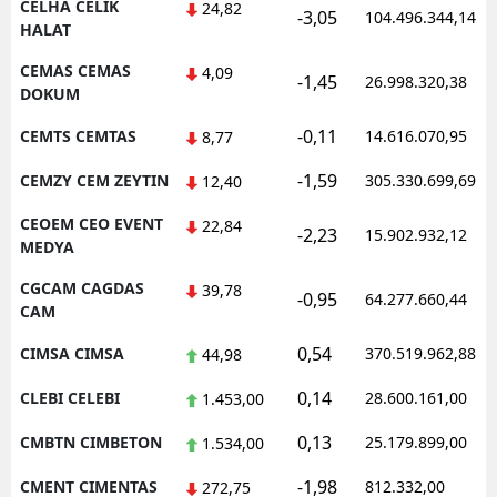
CELHA CELIK
24,82
-3,05
104.496.344,14
HALAT
CEMAS CEMAS
4,09
-1,45
26.998.320,38
DOKUM
-0,11
CEMTS CEMTAS
14.616.070,95
8,77
-1,59
CEMZY CEM ZEYTIN
305.330.699,69
12,40
CEOEM CEO EVENT
22,84
-2,23
15.902.932,12
MEDYA
CGCAM CAGDAS
39,78
-0,95
64.277.660,44
CAM
0,54
CIMSA CIMSA
370.519.962,88
44,98
0,14
CLEBI CELEBI
28.600.161,00
1.453,00
0,13
CMBTN CIMBETON
25.179.899,00
1.534,00
-1,98
CMENT CIMENTAS
812.332,00
272,75