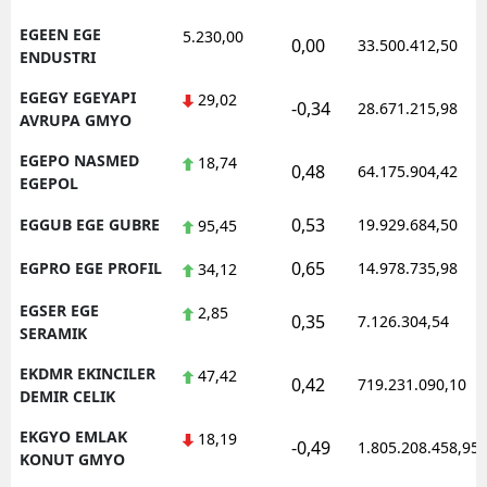
EGEEN EGE
5.230,00
0,00
33.500.412,50
ENDUSTRI
EGEGY EGEYAPI
29,02
-0,34
28.671.215,98
AVRUPA GMYO
EGEPO NASMED
18,74
0,48
64.175.904,42
EGEPOL
0,53
EGGUB EGE GUBRE
19.929.684,50
95,45
0,65
EGPRO EGE PROFIL
14.978.735,98
34,12
EGSER EGE
2,85
0,35
7.126.304,54
SERAMIK
EKDMR EKINCILER
47,42
0,42
719.231.090,10
DEMIR CELIK
EKGYO EMLAK
18,19
-0,49
1.805.208.458,95
KONUT GMYO