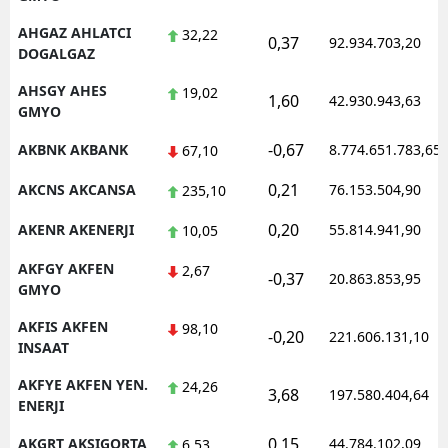
Malatya
AHGAZ AHLATCI
32,22
0,37
92.934.703,20
DOGALGAZ
Manisa
AHSGY AHES
19,02
1,60
42.930.943,63
GMYO
Kahramanmaraş
-0,67
AKBNK AKBANK
8.774.651.783,65
67,10
Mardin
0,21
AKCNS AKCANSA
76.153.504,90
235,10
Muğla
0,20
AKENR AKENERJI
55.814.941,90
10,05
Muş
AKFGY AKFEN
2,67
Nevşehir
-0,37
20.863.853,95
GMYO
Niğde
AKFIS AKFEN
98,10
-0,20
221.606.131,10
INSAAT
Ordu
AKFYE AKFEN YEN.
24,26
3,68
197.580.404,64
Rize
ENERJI
Sakarya
0,15
AKGRT AKSIGORTA
44.784.102,09
6,53