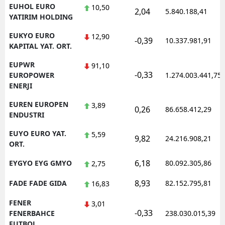
EUHOL EURO
10,50
2,04
5.840.188,41
YATIRIM HOLDING
EUKYO EURO
12,90
-0,39
10.337.981,91
KAPITAL YAT. ORT.
EUPWR
91,10
-0,33
EUROPOWER
1.274.003.441,75
ENERJI
EUREN EUROPEN
3,89
0,26
86.658.412,29
ENDUSTRI
EUYO EURO YAT.
5,59
9,82
24.216.908,21
ORT.
6,18
EYGYO EYG GMYO
80.092.305,86
2,75
8,93
FADE FADE GIDA
82.152.795,81
16,83
FENER
3,01
-0,33
FENERBAHCE
238.030.015,39
FUTBOL