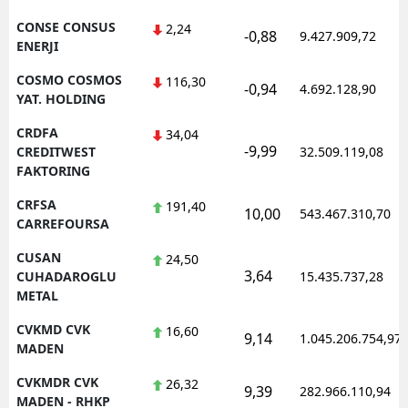
CONSE CONSUS
2,24
-0,88
9.427.909,72
ENERJI
COSMO COSMOS
116,30
-0,94
4.692.128,90
YAT. HOLDING
CRDFA
34,04
-9,99
CREDITWEST
32.509.119,08
FAKTORING
CRFSA
191,40
10,00
543.467.310,70
CARREFOURSA
CUSAN
24,50
3,64
CUHADAROGLU
15.435.737,28
METAL
CVKMD CVK
16,60
9,14
1.045.206.754,97
MADEN
CVKMDR CVK
26,32
9,39
282.966.110,94
MADEN - RHKP