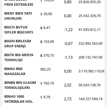
0,80
25.826.655,20
FREN SISTEMLERI
BIENY BIEN YAPI
20,00
0,40
25.542.329,70
URUNLERI
BIGCH BUYUK
6,47
-1,22
41.035.812,17
SEFLER BIGCHEFS
BIGEN BIRLESIM
103,90
-0,67
232.992.563,90
GRUP ENERJI
BIGTK BIG MEDYA
370,75
-1,13
200.132.747,00
TEKNOLOJI
BIMAS BIM
382,25
0,00
3.110.582.110,00
MAGAZALAR
BINBN BIN ULASIM
182,10
2,02
50.243.138,70
TEKNOLOJILERI
BINHO 1000
9,78
2,73
164.727.594,19
YATIRIMLAR HOL.