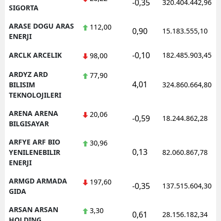
-0,35
320.404.442,96
SIGORTA
ARASE DOGU ARAS
112,00
0,90
15.183.555,10
ENERJI
-0,10
ARCLK ARCELIK
182.485.903,45
98,00
ARDYZ ARD
77,90
4,01
BILISIM
324.860.664,80
TEKNOLOJILERI
ARENA ARENA
20,06
-0,59
18.244.862,28
BILGISAYAR
ARFYE ARF BIO
30,96
0,13
YENILENEBILIR
82.060.867,78
ENERJI
ARMGD ARMADA
197,60
-0,35
137.515.604,30
GIDA
ARSAN ARSAN
3,30
0,61
28.156.182,34
HOLDING