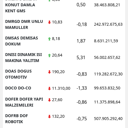
0,50
KONUT DAMLA
38.463.808,21
KENT GMS
DMRGD DMR UNLU
10,83
-0,18
242.972.675,63
MAMULLER
DMSAS DEMISAS
8,18
1,87
8.631.211,59
DOKUM
DNISI DINAMIK ISI
20,64
5,31
56.002.657,62
MAKINA YALITIM
DOAS DOGUS
190,20
-0,83
119.282.672,30
OTOMOTIV
-1,33
DOCO DO-CO
99.653.832,50
11.310,00
DOFER DOFER YAPI
27,60
-0,86
11.375.898,64
MALZEMELERI
DOFRB DOF
132,20
-0,75
507.905.292,40
ROBOTIK