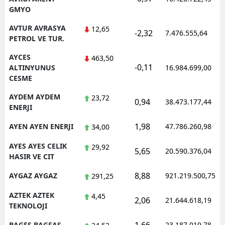
GMYO
AVTUR AVRASYA
12,65
-2,32
7.476.555,64
PETROL VE TUR.
AYCES
463,50
-0,11
ALTINYUNUS
16.984.699,00
CESME
AYDEM AYDEM
23,72
0,94
38.473.177,44
ENERJI
1,98
AYEN AYEN ENERJI
47.786.260,98
34,00
AYES AYES CELIK
29,92
5,65
20.590.376,04
HASIR VE CIT
8,88
AYGAZ AYGAZ
921.219.500,75
291,25
AZTEK AZTEK
4,45
2,06
21.644.618,19
TEKNOLOJI
BAGFS BAGFAS
23.187.019,78