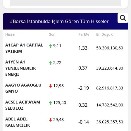
Edirne
Elazığ
#Borsa İstanbulda İşlem Gören Tüm Hisseler
Erzincan
Hisse
Son
Fark%
En Düşük
Erzurum
A1CAP A1 CAPITAL
9,11
1,33
58.306.130,60
YATIRIM
Eskişehir
A1YEN A1
2,72
Gaziantep
0,37
YENILENEBILIR
39.223.614,80
ENERJI
Giresun
AAGYO AGAOGLU
12,98
-2,19
82.916.817,33
Gümüşhane
GMYO
ACSEL ACIPAYAM
125,40
Hakkari
0,32
14.782.542,00
SELULOZ
Hatay
ADEL ADEL
29,48
-0,14
36.025.357,50
KALEMCILIK
Isparta