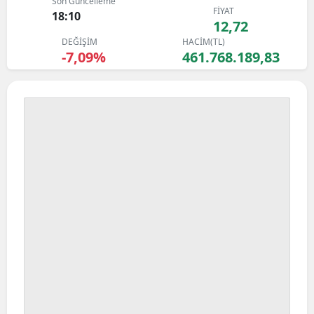
Son Güncelleme
FİYAT
Bilecik
18:10
12,72
DEĞİŞİM
HACİM(TL)
Bingöl
-7,09%
461.768.189,83
Bitlis
Bolu
Burdur
Bursa
Çanakkale
Çankırı
Çorum
Denizli
Diyarbakır