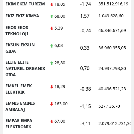
-1,74
EKIM EKIM TURIZM
351.512.916,19
18,05
1,57
EKIZ EKIZ KIMYA
1.049.628,60
68,00
EKOS EKOS
5,39
-0,74
46.846.671,69
TEKNOLOJI
EKSUN EKSUN
6,03
0,33
36.960.955,05
GIDA
ELITE ELITE
28,80
0,70
NATUREL ORGANIK
24.937.793,80
GIDA
EMKEL EMEK
18,29
-0,38
40.496.521,23
ELEKTRIK
EMNIS EMINIS
163,00
-1,15
527.135,70
AMBALAJ
EMPAE EMPA
67,00
-3,11
2.079.012.731,30
ELEKTRONIK