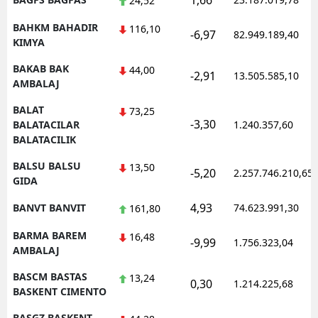
1,66
24,52
BAHKM BAHADIR
116,10
-6,97
82.949.189,40
KIMYA
BAKAB BAK
44,00
-2,91
13.505.585,10
AMBALAJ
BALAT
73,25
-3,30
BALATACILAR
1.240.357,60
BALATACILIK
BALSU BALSU
13,50
-5,20
2.257.746.210,65
GIDA
4,93
BANVT BANVIT
74.623.991,30
161,80
BARMA BAREM
16,48
-9,99
1.756.323,04
AMBALAJ
BASCM BASTAS
13,24
0,30
1.214.225,68
BASKENT CIMENTO
BASGZ BASKENT