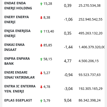
ENDAE ENDA
15,28
0,39
25.270.534,38
ENERJI HOLDING
ENERY ENERYA
8,38
-1,06
252.940.542,55
ENERJI
ENJSA ENERJISA
113,40
0,35
495.263.132,20
ENERJI
ENKAI ENKA
85,85
-1,44
1.406.379.320,00
INSAAT
ENPRA ENPARA
58,15
4,77
4.500.206,15
BANK
ENSRI ENSARI
5,27
-0,94
93.523.737,63
SINAI YATIRIMLAR
ENTRA IC ENTERRA
4,78
-3,04
192.305.165,29
YEN. ENERJI
9,04
EPLAS EGEPLAST
86.342.398,24
5,79