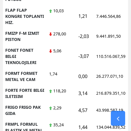
FLAP FLAP
10,03
1,21
KONGRE TOPLANTI
7.446.564,86
HIZ.
FMIZP F-M IZMIT
278,00
-2,03
9.441.891,50
PISTON
FONET FONET
5,06
-3,07
BILGI
110.516.067,59
TEKNOLOJILERI
FORMT FORMET
1,74
0,00
26.277.071,10
METAL VE CAM
FORTE FORTE BILGI
118,20
3,14
216.879.351,10
ILETISIM
FRIGO FRIGO PAK
2,29
4,57
43.998.587,19
GIDA
FRMPL FORMUL
35,24
1,44
134.044.839,52
PLASTIK VE METAL