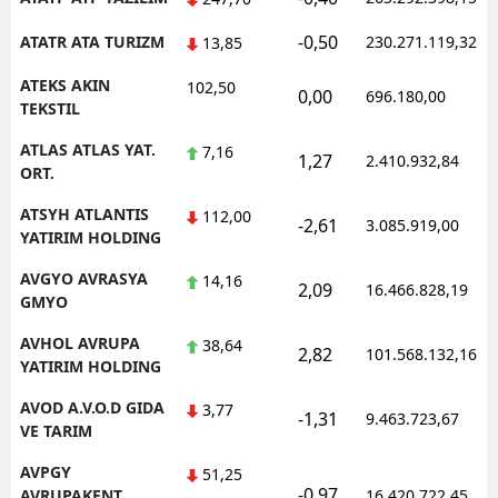
-0,50
ATATR ATA TURIZM
230.271.119,32
13,85
ATEKS AKIN
102,50
0,00
696.180,00
TEKSTIL
ATLAS ATLAS YAT.
7,16
1,27
2.410.932,84
ORT.
ATSYH ATLANTIS
112,00
-2,61
3.085.919,00
YATIRIM HOLDING
AVGYO AVRASYA
14,16
2,09
16.466.828,19
GMYO
AVHOL AVRUPA
38,64
2,82
101.568.132,16
YATIRIM HOLDING
AVOD A.V.O.D GIDA
3,77
-1,31
9.463.723,67
VE TARIM
AVPGY
51,25
-0,97
AVRUPAKENT
16.420.722,45