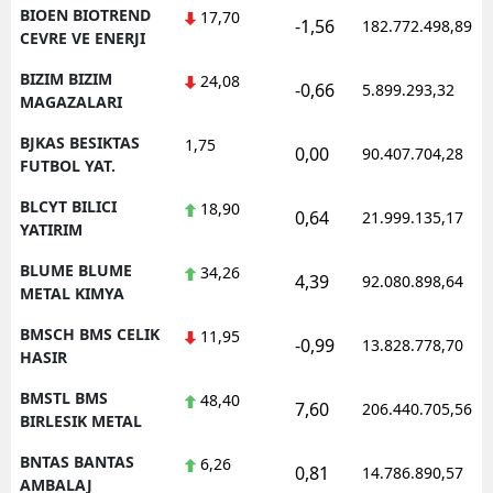
BIOEN BIOTREND
17,70
-1,56
182.772.498,89
CEVRE VE ENERJI
BIZIM BIZIM
24,08
-0,66
5.899.293,32
MAGAZALARI
BJKAS BESIKTAS
1,75
0,00
90.407.704,28
FUTBOL YAT.
BLCYT BILICI
18,90
0,64
21.999.135,17
YATIRIM
BLUME BLUME
34,26
4,39
92.080.898,64
METAL KIMYA
BMSCH BMS CELIK
11,95
-0,99
13.828.778,70
HASIR
BMSTL BMS
48,40
7,60
206.440.705,56
BIRLESIK METAL
BNTAS BANTAS
6,26
0,81
14.786.890,57
AMBALAJ