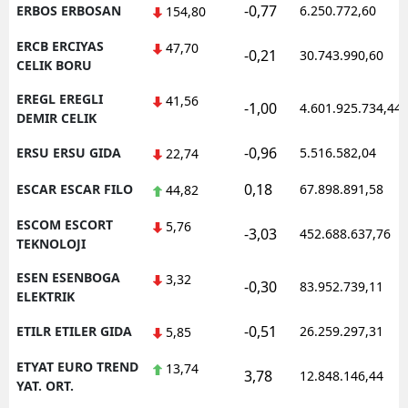
-0,77
ERBOS ERBOSAN
6.250.772,60
154,80
ERCB ERCIYAS
47,70
-0,21
30.743.990,60
CELIK BORU
EREGL EREGLI
41,56
-1,00
4.601.925.734,44
DEMIR CELIK
-0,96
ERSU ERSU GIDA
5.516.582,04
22,74
0,18
ESCAR ESCAR FILO
67.898.891,58
44,82
ESCOM ESCORT
5,76
-3,03
452.688.637,76
TEKNOLOJI
ESEN ESENBOGA
3,32
-0,30
83.952.739,11
ELEKTRIK
-0,51
ETILR ETILER GIDA
26.259.297,31
5,85
ETYAT EURO TREND
13,74
3,78
12.848.146,44
YAT. ORT.