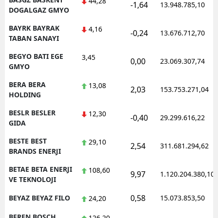
44,28
-1,64
13.948.785,10
DOGALGAZ GMYO
BAYRK BAYRAK
4,16
-0,24
13.676.712,70
TABAN SANAYI
BEGYO BATI EGE
3,45
0,00
23.069.307,74
GMYO
BERA BERA
13,08
2,03
153.753.271,04
HOLDING
BESLR BESLER
12,30
-0,40
29.299.616,22
GIDA
BESTE BEST
29,10
2,54
311.681.294,62
BRANDS ENERJI
BETAE BETA ENERJI
108,60
9,97
1.120.204.380,10
VE TEKNOLOJI
0,58
BEYAZ BEYAZ FILO
15.073.853,50
24,20
BFREN BOSCH
126,20