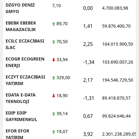
DZGYO DENIZ
7,10
0,00
4.700.083,98
GMYO
EBEBK EBEBEK
89,70
1,41
59.876.400,70
MAGAZACILIK
ECILC ECZACIBASI
70,50
2,25
164.015.900,50
ILAC
ECOGR ECOGREEN
33,94
-1,34
103.690.007,26
ENERJI
ECZYT ECZACIBASI
329,00
2,17
194.546.729,50
YATIRIM
EDATA E-DATA
18,90
-1,31
89.418.870,57
TEKNOLOJI
EDIP EDIP
39,14
0,67
99.824.646,44
GAYRIMENKUL
EFOR EFOR
19,07
3,92
2.301.238.289,05
YATIRIM