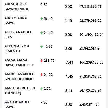
ADESE ADESE
0,85
0,00
47.888.896,78
Mersin
GAYRIMENKUL
İstanbul
ADGYO ADRA
56,40
2,45
52.579.398,20
GMYO
İzmir
AEFES ANADOLU
21,46
0,66
861.993.485,64
Kars
EFES
AFYON AFYON
Kastamonu
12,66
0,88
25.842.691,94
CIMENTO
Kayseri
AGESA AGESA
238,70
-2,41
166.209.655,25
HAYAT EMEKLILIK
Kırklareli
AGHOL ANADOLU
34,72
Kırşehir
-1,48
91.358.768,56
GRUBU HOLDING
Kocaeli
AGROT AGROTECH
2,32
0,43
34.100.258,91
TEKNOLOJI
Konya
AGYO ATAKULE
7,30
0,00
2.450.814,57
Kütahya
GMYO