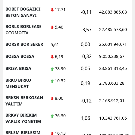
BOBET BOGAZICI
17,71
-0,11
42.883.885,08
BETON SANAYI
BORLS BORLEASE
5,40
-3,57
22.485.578,60
OTOMOTIV
0,00
BORSK BOR SEKER
25.601.940,71
5,61
-0,32
BOSSA BOSSA
9.050.238,67
6,19
0,06
BRISA BRISA
23.861.318,45
78,90
BRKO BIRKO
10,52
0,19
2.783.633,28
MENSUCAT
BRKSN BERKOSAN
8,06
-0,12
2.168.912,01
YALITIM
BRKVY BIRIKIM
76,30
1,06
10.343.761,05
VARLIK YONETIM
BRLSM BIRLESIM
16,13