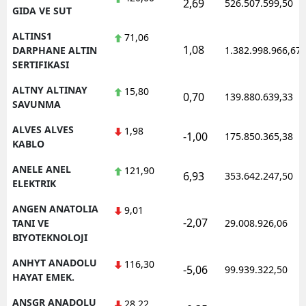
2,69
526.507.599,50
GIDA VE SUT
Yalova
ALTINS1
71,06
1,08
DARPHANE ALTIN
1.382.998.966,67
Karabük
SERTIFIKASI
Kilis
ALTNY ALTINAY
15,80
0,70
139.880.639,33
SAVUNMA
Osmaniye
ALVES ALVES
1,98
-1,00
175.850.365,38
Düzce
KABLO
ANELE ANEL
121,90
6,93
353.642.247,50
ELEKTRIK
ANGEN ANATOLIA
9,01
-2,07
TANI VE
29.008.926,06
BIYOTEKNOLOJI
ANHYT ANADOLU
116,30
-5,06
99.939.322,50
HAYAT EMEK.
ANSGR ANADOLU
28,22