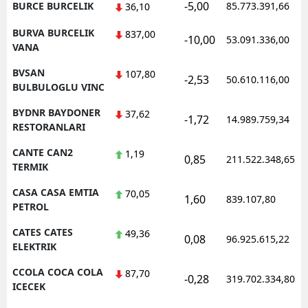
-5,00
BURCE BURCELIK
85.773.391,66
36,10
BURVA BURCELIK
837,00
-10,00
53.091.336,00
VANA
BVSAN
107,80
-2,53
50.610.116,00
BULBULOGLU VINC
BYDNR BAYDONER
37,62
-1,72
14.989.759,34
RESTORANLARI
CANTE CAN2
1,19
0,85
211.522.348,65
TERMIK
CASA CASA EMTIA
70,05
1,60
839.107,80
PETROL
CATES CATES
49,36
0,08
96.925.615,22
ELEKTRIK
CCOLA COCA COLA
87,70
-0,28
319.702.334,80
ICECEK