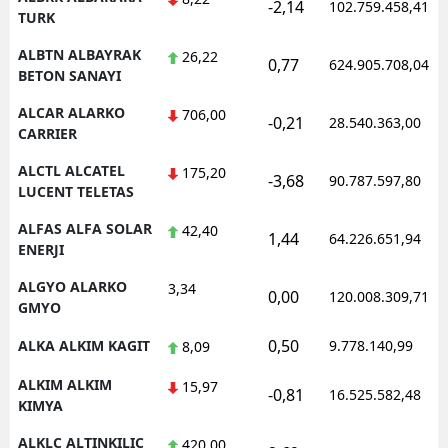
-2,14
102.759.458,41
TURK
Yozgat
ALBTN ALBAYRAK
26,22
0,77
624.905.708,04
BETON SANAYI
Zonguldak
ALCAR ALARKO
706,00
Aksaray
-0,21
28.540.363,00
CARRIER
Bayburt
ALCTL ALCATEL
175,20
-3,68
90.787.597,80
LUCENT TELETAS
Karaman
ALFAS ALFA SOLAR
42,40
1,44
64.226.651,94
Kırıkkale
ENERJI
Batman
ALGYO ALARKO
3,34
0,00
120.008.309,71
GMYO
Şırnak
0,50
ALKA ALKIM KAGIT
9.778.140,99
8,09
Bartın
ALKIM ALKIM
15,97
-0,81
16.525.582,48
Ardahan
KIMYA
ALKLC ALTINKILIC
420,00
Iğdır