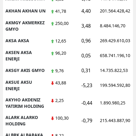
Samsun
4,40
AKHAN AKHAN UN
201.564.428,42
41,78
Siirt
AKMGY AKMERKEZ
250,00
3,48
8.484.146,70
GMYO
Sinop
0,96
AKSA AKSA
269.429.610,03
12,65
Sivas
AKSEN AKSA
96,20
0,05
658.741.196,10
ENERJI
Tekirdağ
0,31
AKSGY AKIS GMYO
14.735.822,53
9,76
Tokat
AKSUE AKSU
43,88
Trabzon
-5,23
199.594.592,80
ENERJI
Tunceli
AKYHO AKDENIZ
2,25
-0,44
1.890.980,25
YATIRIM HOLDING
Şanlıurfa
ALARK ALARKO
100,30
-0,79
215.443.887,90
Uşak
HOLDING
Van
ALBRK ALBARAKA
8,22