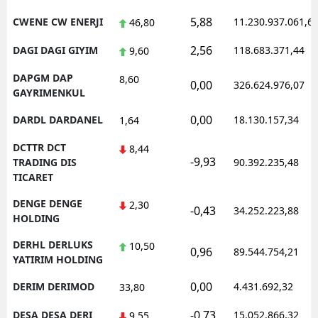
5,88
CWENE CW ENERJI
11.230.937.061,6
46,80
2,56
DAGI DAGI GIYIM
118.683.371,44
9,60
DAPGM DAP
8,60
0,00
326.624.976,07
GAYRIMENKUL
0,00
DARDL DARDANEL
18.130.157,34
1,64
DCTTR DCT
8,44
-9,93
TRADING DIS
90.392.235,48
TICARET
DENGE DENGE
2,30
-0,43
34.252.223,88
HOLDING
DERHL DERLUKS
10,50
0,96
89.544.754,21
YATIRIM HOLDING
0,00
DERIM DERIMOD
4.431.692,32
33,80
-0,73
DESA DESA DERI
15.052.866,32
9,55