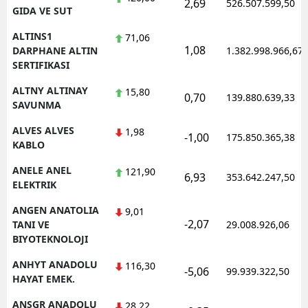
2,69
526.507.599,50
GIDA VE SUT
Yalova
ALTINS1
71,06
1,08
DARPHANE ALTIN
1.382.998.966,67
Karabük
SERTIFIKASI
Kilis
ALTNY ALTINAY
15,80
0,70
139.880.639,33
SAVUNMA
Osmaniye
ALVES ALVES
1,98
-1,00
175.850.365,38
Düzce
KABLO
ANELE ANEL
121,90
6,93
353.642.247,50
ELEKTRIK
ANGEN ANATOLIA
9,01
-2,07
TANI VE
29.008.926,06
BIYOTEKNOLOJI
ANHYT ANADOLU
116,30
-5,06
99.939.322,50
HAYAT EMEK.
ANSGR ANADOLU
28,22