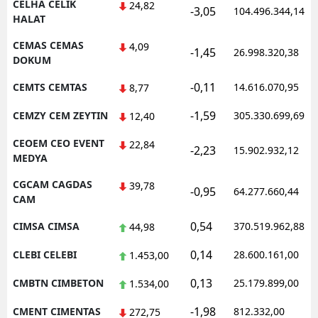
CELHA CELIK
24,82
-3,05
104.496.344,14
HALAT
CEMAS CEMAS
4,09
-1,45
26.998.320,38
DOKUM
-0,11
CEMTS CEMTAS
14.616.070,95
8,77
-1,59
CEMZY CEM ZEYTIN
305.330.699,69
12,40
CEOEM CEO EVENT
22,84
-2,23
15.902.932,12
MEDYA
CGCAM CAGDAS
39,78
-0,95
64.277.660,44
CAM
0,54
CIMSA CIMSA
370.519.962,88
44,98
0,14
CLEBI CELEBI
28.600.161,00
1.453,00
0,13
CMBTN CIMBETON
25.179.899,00
1.534,00
-1,98
CMENT CIMENTAS
812.332,00
272,75