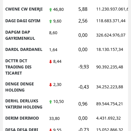
5,88
CWENE CW ENERJI
11.230.937.061,6
46,80
2,56
DAGI DAGI GIYIM
118.683.371,44
9,60
DAPGM DAP
8,60
0,00
326.624.976,07
GAYRIMENKUL
0,00
DARDL DARDANEL
18.130.157,34
1,64
DCTTR DCT
8,44
-9,93
TRADING DIS
90.392.235,48
TICARET
DENGE DENGE
2,30
-0,43
34.252.223,88
HOLDING
DERHL DERLUKS
10,50
0,96
89.544.754,21
YATIRIM HOLDING
0,00
DERIM DERIMOD
4.431.692,32
33,80
-0,73
DESA DESA DERI
15.052.866,32
9,55