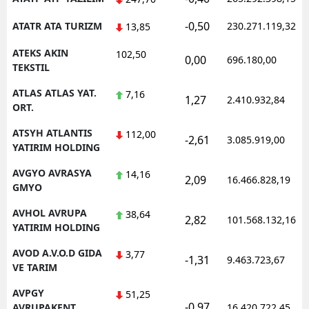
-0,50
ATATR ATA TURIZM
230.271.119,32
13,85
ATEKS AKIN
102,50
0,00
696.180,00
TEKSTIL
ATLAS ATLAS YAT.
7,16
1,27
2.410.932,84
ORT.
ATSYH ATLANTIS
112,00
-2,61
3.085.919,00
YATIRIM HOLDING
AVGYO AVRASYA
14,16
2,09
16.466.828,19
GMYO
AVHOL AVRUPA
38,64
2,82
101.568.132,16
YATIRIM HOLDING
AVOD A.V.O.D GIDA
3,77
-1,31
9.463.723,67
VE TARIM
AVPGY
51,25
-0,97
AVRUPAKENT
16.420.722,45