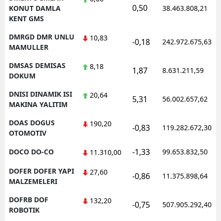
0,50
KONUT DAMLA
38.463.808,21
KENT GMS
DMRGD DMR UNLU
10,83
-0,18
242.972.675,63
MAMULLER
DMSAS DEMISAS
8,18
1,87
8.631.211,59
DOKUM
DNISI DINAMIK ISI
20,64
5,31
56.002.657,62
MAKINA YALITIM
DOAS DOGUS
190,20
-0,83
119.282.672,30
OTOMOTIV
-1,33
DOCO DO-CO
99.653.832,50
11.310,00
DOFER DOFER YAPI
27,60
-0,86
11.375.898,64
MALZEMELERI
DOFRB DOF
132,20
-0,75
507.905.292,40
ROBOTIK