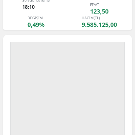
Son Güncelleme
FİYAT
Bilecik
18:10
123,50
DEĞİŞİM
HACİM(TL)
Bingöl
0,49%
9.585.125,00
Bitlis
Bolu
Burdur
Bursa
Çanakkale
Çankırı
Çorum
Denizli
Diyarbakır