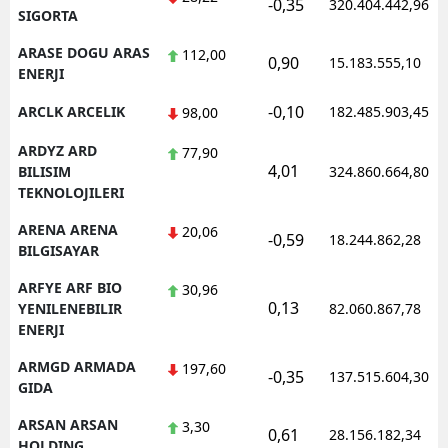
-0,35
320.404.442,96
SIGORTA
ARASE DOGU ARAS
112,00
0,90
15.183.555,10
ENERJI
-0,10
ARCLK ARCELIK
182.485.903,45
98,00
ARDYZ ARD
77,90
4,01
BILISIM
324.860.664,80
TEKNOLOJILERI
ARENA ARENA
20,06
-0,59
18.244.862,28
BILGISAYAR
ARFYE ARF BIO
30,96
0,13
YENILENEBILIR
82.060.867,78
ENERJI
ARMGD ARMADA
197,60
-0,35
137.515.604,30
GIDA
ARSAN ARSAN
3,30
0,61
28.156.182,34
HOLDING