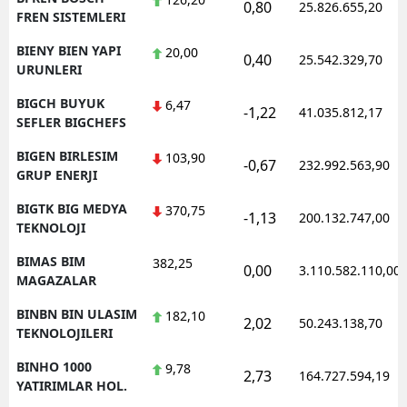
0,80
25.826.655,20
FREN SISTEMLERI
BIENY BIEN YAPI
20,00
0,40
25.542.329,70
URUNLERI
BIGCH BUYUK
6,47
-1,22
41.035.812,17
SEFLER BIGCHEFS
BIGEN BIRLESIM
103,90
-0,67
232.992.563,90
GRUP ENERJI
BIGTK BIG MEDYA
370,75
-1,13
200.132.747,00
TEKNOLOJI
BIMAS BIM
382,25
0,00
3.110.582.110,00
MAGAZALAR
BINBN BIN ULASIM
182,10
2,02
50.243.138,70
TEKNOLOJILERI
BINHO 1000
9,78
2,73
164.727.594,19
YATIRIMLAR HOL.