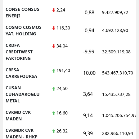
CONSE CONSUS
2,24
-0,88
9.427.909,72
ENERJI
COSMO COSMOS
116,30
-0,94
4.692.128,90
YAT. HOLDING
CRDFA
34,04
-9,99
CREDITWEST
32.509.119,08
FAKTORING
CRFSA
191,40
10,00
543.467.310,70
CARREFOURSA
CUSAN
24,50
3,64
CUHADAROGLU
15.435.737,28
METAL
CVKMD CVK
16,60
9,14
1.045.206.754,97
MADEN
CVKMDR CVK
26,32
9,39
282.966.110,94
MADEN - RHKP