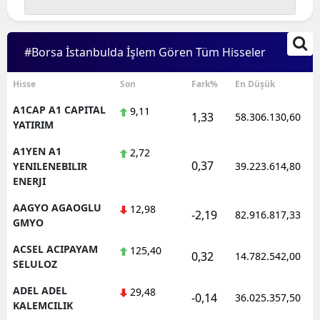
Edirne
Elazığ
#Borsa İstanbulda İşlem Gören Tüm Hisseler
Erzincan
Hisse
Son
Fark%
En Düşük
Erzurum
A1CAP A1 CAPITAL
9,11
1,33
58.306.130,60
YATIRIM
Eskişehir
A1YEN A1
2,72
Gaziantep
0,37
YENILENEBILIR
39.223.614,80
ENERJI
Giresun
AAGYO AGAOGLU
12,98
-2,19
82.916.817,33
Gümüşhane
GMYO
ACSEL ACIPAYAM
125,40
Hakkari
0,32
14.782.542,00
SELULOZ
Hatay
ADEL ADEL
29,48
-0,14
36.025.357,50
KALEMCILIK
Isparta