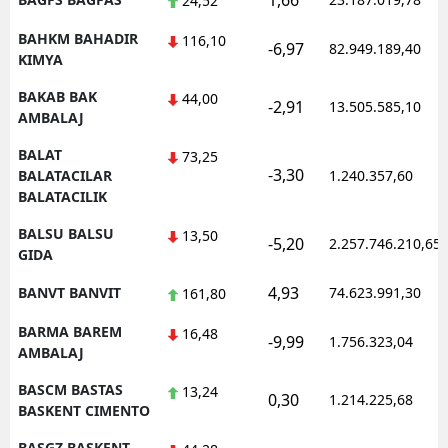
1,66
24,52
BAHKM BAHADIR
116,10
-6,97
82.949.189,40
KIMYA
BAKAB BAK
44,00
-2,91
13.505.585,10
AMBALAJ
BALAT
73,25
-3,30
BALATACILAR
1.240.357,60
BALATACILIK
BALSU BALSU
13,50
-5,20
2.257.746.210,65
GIDA
4,93
BANVT BANVIT
74.623.991,30
161,80
BARMA BAREM
16,48
-9,99
1.756.323,04
AMBALAJ
BASCM BASTAS
13,24
0,30
1.214.225,68
BASKENT CIMENTO
BASGZ BASKENT