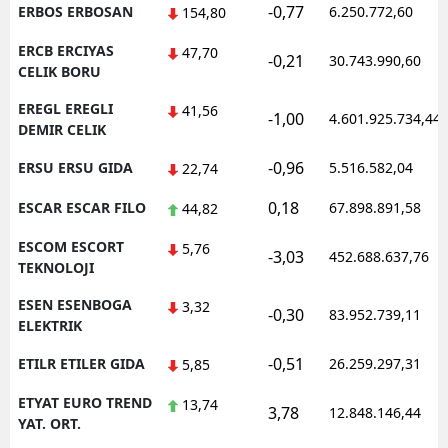
-0,77
ERBOS ERBOSAN
6.250.772,60
154,80
ERCB ERCIYAS
47,70
-0,21
30.743.990,60
CELIK BORU
EREGL EREGLI
41,56
-1,00
4.601.925.734,44
DEMIR CELIK
-0,96
ERSU ERSU GIDA
5.516.582,04
22,74
0,18
ESCAR ESCAR FILO
67.898.891,58
44,82
ESCOM ESCORT
5,76
-3,03
452.688.637,76
TEKNOLOJI
ESEN ESENBOGA
3,32
-0,30
83.952.739,11
ELEKTRIK
-0,51
ETILR ETILER GIDA
26.259.297,31
5,85
ETYAT EURO TREND
13,74
3,78
12.848.146,44
YAT. ORT.