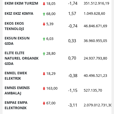
-1,74
EKIM EKIM TURIZM
351.512.916,19
18,05
1,57
EKIZ EKIZ KIMYA
1.049.628,60
68,00
EKOS EKOS
5,39
-0,74
46.846.671,69
TEKNOLOJI
EKSUN EKSUN
6,03
0,33
36.960.955,05
GIDA
ELITE ELITE
28,80
0,70
NATUREL ORGANIK
24.937.793,80
GIDA
EMKEL EMEK
18,29
-0,38
40.496.521,23
ELEKTRIK
EMNIS EMINIS
163,00
-1,15
527.135,70
AMBALAJ
EMPAE EMPA
67,00
-3,11
2.079.012.731,30
ELEKTRONIK