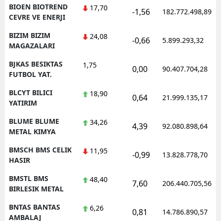
BIOEN BIOTREND
17,70
-1,56
182.772.498,89
CEVRE VE ENERJI
BIZIM BIZIM
24,08
-0,66
5.899.293,32
MAGAZALARI
BJKAS BESIKTAS
1,75
0,00
90.407.704,28
FUTBOL YAT.
BLCYT BILICI
18,90
0,64
21.999.135,17
YATIRIM
BLUME BLUME
34,26
4,39
92.080.898,64
METAL KIMYA
BMSCH BMS CELIK
11,95
-0,99
13.828.778,70
HASIR
BMSTL BMS
48,40
7,60
206.440.705,56
BIRLESIK METAL
BNTAS BANTAS
6,26
0,81
14.786.890,57
AMBALAJ