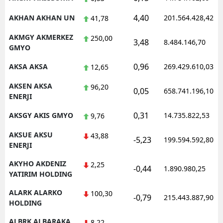
Samsun
4,40
AKHAN AKHAN UN
201.564.428,42
41,78
Siirt
AKMGY AKMERKEZ
250,00
3,48
8.484.146,70
GMYO
Sinop
0,96
AKSA AKSA
269.429.610,03
12,65
Sivas
AKSEN AKSA
96,20
0,05
658.741.196,10
ENERJI
Tekirdağ
0,31
AKSGY AKIS GMYO
14.735.822,53
9,76
Tokat
AKSUE AKSU
43,88
Trabzon
-5,23
199.594.592,80
ENERJI
Tunceli
AKYHO AKDENIZ
2,25
-0,44
1.890.980,25
YATIRIM HOLDING
Şanlıurfa
ALARK ALARKO
100,30
-0,79
215.443.887,90
Uşak
HOLDING
Van
ALBRK ALBARAKA
8,22