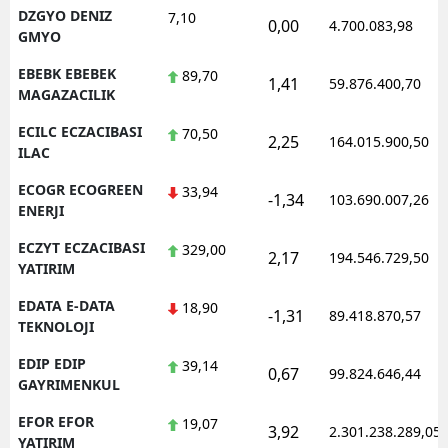
DZGYO DENIZ
7,10
0,00
4.700.083,98
GMYO
EBEBK EBEBEK
89,70
1,41
59.876.400,70
MAGAZACILIK
ECILC ECZACIBASI
70,50
2,25
164.015.900,50
ILAC
ECOGR ECOGREEN
33,94
-1,34
103.690.007,26
ENERJI
ECZYT ECZACIBASI
329,00
2,17
194.546.729,50
YATIRIM
EDATA E-DATA
18,90
-1,31
89.418.870,57
TEKNOLOJI
EDIP EDIP
39,14
0,67
99.824.646,44
GAYRIMENKUL
EFOR EFOR
19,07
3,92
2.301.238.289,05
YATIRIM