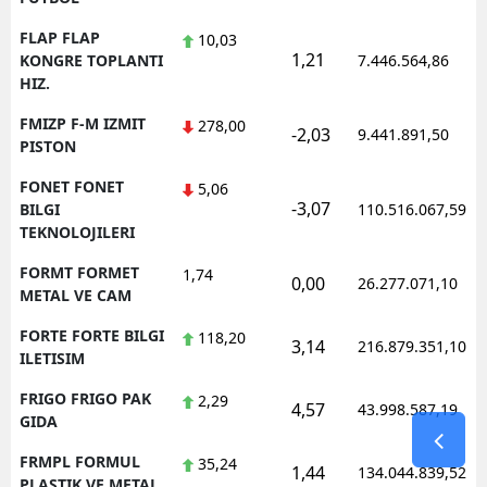
FLAP FLAP
10,03
1,21
KONGRE TOPLANTI
7.446.564,86
HIZ.
FMIZP F-M IZMIT
278,00
-2,03
9.441.891,50
PISTON
FONET FONET
5,06
-3,07
BILGI
110.516.067,59
TEKNOLOJILERI
FORMT FORMET
1,74
0,00
26.277.071,10
METAL VE CAM
FORTE FORTE BILGI
118,20
3,14
216.879.351,10
ILETISIM
FRIGO FRIGO PAK
2,29
4,57
43.998.587,19
GIDA
FRMPL FORMUL
35,24
1,44
134.044.839,52
PLASTIK VE METAL