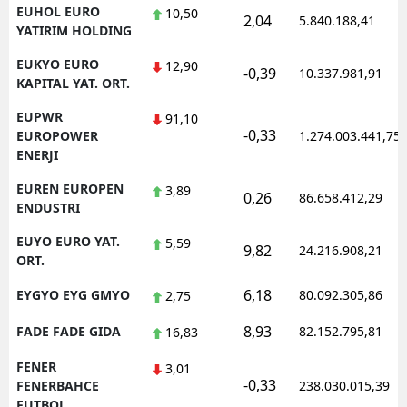
EUHOL EURO
10,50
2,04
5.840.188,41
YATIRIM HOLDING
EUKYO EURO
12,90
-0,39
10.337.981,91
KAPITAL YAT. ORT.
EUPWR
91,10
-0,33
EUROPOWER
1.274.003.441,75
ENERJI
EUREN EUROPEN
3,89
0,26
86.658.412,29
ENDUSTRI
EUYO EURO YAT.
5,59
9,82
24.216.908,21
ORT.
6,18
EYGYO EYG GMYO
80.092.305,86
2,75
8,93
FADE FADE GIDA
82.152.795,81
16,83
FENER
3,01
-0,33
FENERBAHCE
238.030.015,39
FUTBOL