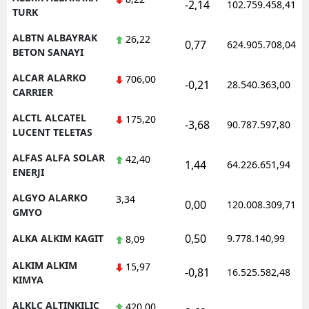
-2,14
102.759.458,41
TURK
Yozgat
ALBTN ALBAYRAK
26,22
0,77
624.905.708,04
BETON SANAYI
Zonguldak
ALCAR ALARKO
706,00
Aksaray
-0,21
28.540.363,00
CARRIER
Bayburt
ALCTL ALCATEL
175,20
-3,68
90.787.597,80
LUCENT TELETAS
Karaman
ALFAS ALFA SOLAR
42,40
1,44
64.226.651,94
Kırıkkale
ENERJI
Batman
ALGYO ALARKO
3,34
0,00
120.008.309,71
GMYO
Şırnak
0,50
ALKA ALKIM KAGIT
9.778.140,99
8,09
Bartın
ALKIM ALKIM
15,97
-0,81
16.525.582,48
Ardahan
KIMYA
ALKLC ALTINKILIC
420,00
Iğdır