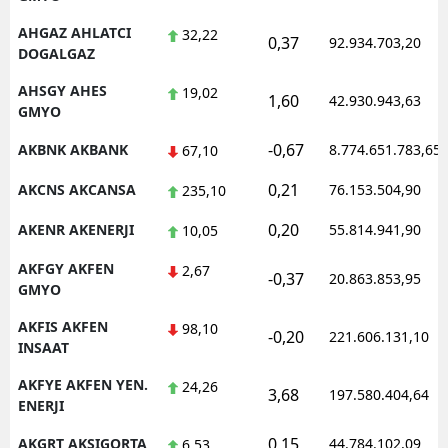
Malatya
AHGAZ AHLATCI
32,22
0,37
92.934.703,20
DOGALGAZ
Manisa
AHSGY AHES
19,02
1,60
42.930.943,63
GMYO
Kahramanmaraş
-0,67
AKBNK AKBANK
8.774.651.783,65
67,10
Mardin
0,21
AKCNS AKCANSA
76.153.504,90
235,10
Muğla
0,20
AKENR AKENERJI
55.814.941,90
10,05
Muş
AKFGY AKFEN
2,67
Nevşehir
-0,37
20.863.853,95
GMYO
Niğde
AKFIS AKFEN
98,10
-0,20
221.606.131,10
INSAAT
Ordu
AKFYE AKFEN YEN.
24,26
3,68
197.580.404,64
Rize
ENERJI
Sakarya
0,15
AKGRT AKSIGORTA
44.784.102,09
6,53