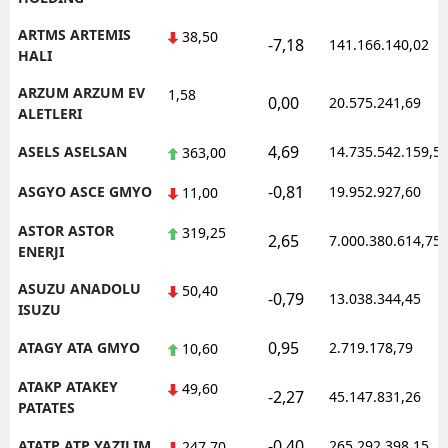
ARTMS ARTEMIS
38,50
-7,18
141.166.140,02
HALI
ARZUM ARZUM EV
1,58
0,00
20.575.241,69
ALETLERI
4,69
ASELS ASELSAN
14.735.542.159,5
363,00
-0,81
ASGYO ASCE GMYO
19.952.927,60
11,00
ASTOR ASTOR
319,25
2,65
7.000.380.614,75
ENERJI
ASUZU ANADOLU
50,40
-0,79
13.038.344,45
ISUZU
0,95
ATAGY ATA GMYO
2.719.178,79
10,60
ATAKP ATAKEY
49,60
-2,27
45.147.831,26
PATATES
-0,40
ATATP ATP YAZILIM
265.292.398,15
247,70