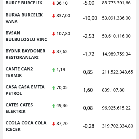
-5,00
BURCE BURCELIK
85.773.391,66
36,10
BURVA BURCELIK
837,00
-10,00
53.091.336,00
VANA
BVSAN
107,80
-2,53
50.610.116,00
BULBULOGLU VINC
BYDNR BAYDONER
37,62
-1,72
14.989.759,34
RESTORANLARI
CANTE CAN2
1,19
0,85
211.522.348,65
TERMIK
CASA CASA EMTIA
70,05
1,60
839.107,80
PETROL
CATES CATES
49,36
0,08
96.925.615,22
ELEKTRIK
CCOLA COCA COLA
87,70
-0,28
319.702.334,80
ICECEK