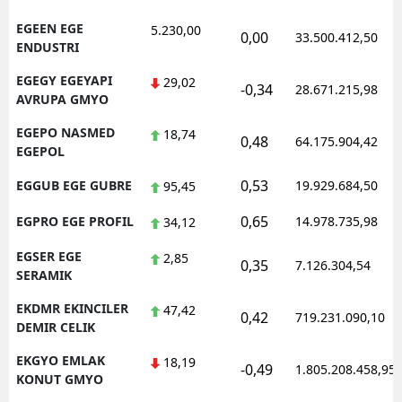
EGEEN EGE
5.230,00
0,00
33.500.412,50
ENDUSTRI
EGEGY EGEYAPI
29,02
-0,34
28.671.215,98
AVRUPA GMYO
EGEPO NASMED
18,74
0,48
64.175.904,42
EGEPOL
0,53
EGGUB EGE GUBRE
19.929.684,50
95,45
0,65
EGPRO EGE PROFIL
14.978.735,98
34,12
EGSER EGE
2,85
0,35
7.126.304,54
SERAMIK
EKDMR EKINCILER
47,42
0,42
719.231.090,10
DEMIR CELIK
EKGYO EMLAK
18,19
-0,49
1.805.208.458,95
KONUT GMYO