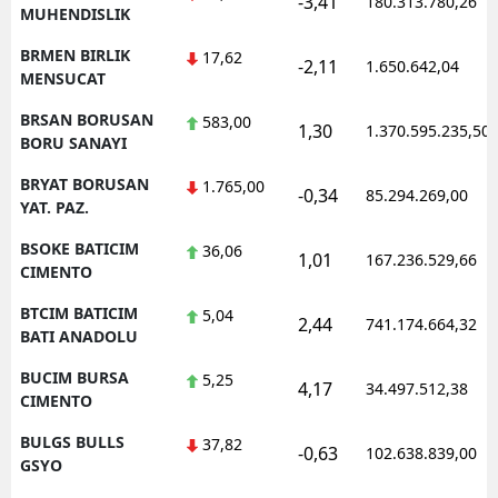
-3,41
180.313.780,26
MUHENDISLIK
BRMEN BIRLIK
17,62
-2,11
1.650.642,04
MENSUCAT
BRSAN BORUSAN
583,00
1,30
1.370.595.235,50
BORU SANAYI
BRYAT BORUSAN
1.765,00
-0,34
85.294.269,00
YAT. PAZ.
BSOKE BATICIM
36,06
1,01
167.236.529,66
CIMENTO
BTCIM BATICIM
5,04
2,44
741.174.664,32
BATI ANADOLU
BUCIM BURSA
5,25
4,17
34.497.512,38
CIMENTO
BULGS BULLS
37,82
-0,63
102.638.839,00
GSYO