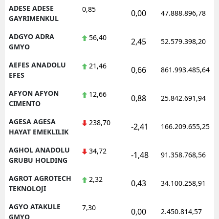
ADESE ADESE
0,85
0,00
47.888.896,78
Mersin
GAYRIMENKUL
İstanbul
ADGYO ADRA
56,40
2,45
52.579.398,20
GMYO
İzmir
AEFES ANADOLU
21,46
0,66
861.993.485,64
Kars
EFES
AFYON AFYON
Kastamonu
12,66
0,88
25.842.691,94
CIMENTO
Kayseri
AGESA AGESA
238,70
-2,41
166.209.655,25
HAYAT EMEKLILIK
Kırklareli
AGHOL ANADOLU
34,72
Kırşehir
-1,48
91.358.768,56
GRUBU HOLDING
Kocaeli
AGROT AGROTECH
2,32
0,43
34.100.258,91
TEKNOLOJI
Konya
AGYO ATAKULE
7,30
0,00
2.450.814,57
Kütahya
GMYO