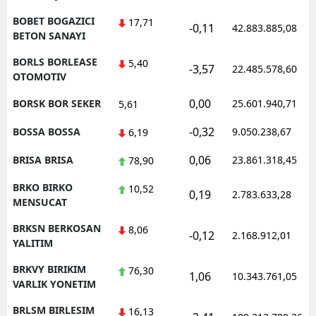
BOBET BOGAZICI
17,71
-0,11
42.883.885,08
BETON SANAYI
BORLS BORLEASE
5,40
-3,57
22.485.578,60
OTOMOTIV
0,00
BORSK BOR SEKER
25.601.940,71
5,61
-0,32
BOSSA BOSSA
9.050.238,67
6,19
0,06
BRISA BRISA
23.861.318,45
78,90
BRKO BIRKO
10,52
0,19
2.783.633,28
MENSUCAT
BRKSN BERKOSAN
8,06
-0,12
2.168.912,01
YALITIM
BRKVY BIRIKIM
76,30
1,06
10.343.761,05
VARLIK YONETIM
BRLSM BIRLESIM
16,13