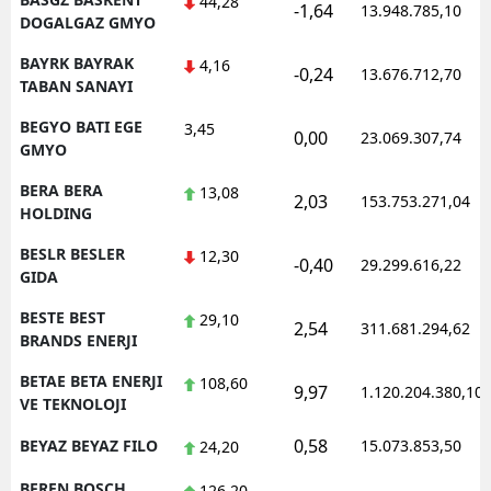
44,28
-1,64
13.948.785,10
DOGALGAZ GMYO
BAYRK BAYRAK
4,16
-0,24
13.676.712,70
TABAN SANAYI
BEGYO BATI EGE
3,45
0,00
23.069.307,74
GMYO
BERA BERA
13,08
2,03
153.753.271,04
HOLDING
BESLR BESLER
12,30
-0,40
29.299.616,22
GIDA
BESTE BEST
29,10
2,54
311.681.294,62
BRANDS ENERJI
BETAE BETA ENERJI
108,60
9,97
1.120.204.380,10
VE TEKNOLOJI
0,58
BEYAZ BEYAZ FILO
15.073.853,50
24,20
BFREN BOSCH
126,20