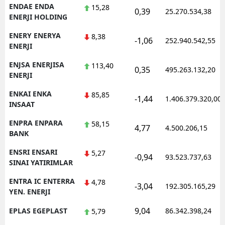
ENDAE ENDA
15,28
0,39
25.270.534,38
ENERJI HOLDING
ENERY ENERYA
8,38
-1,06
252.940.542,55
ENERJI
ENJSA ENERJISA
113,40
0,35
495.263.132,20
ENERJI
ENKAI ENKA
85,85
-1,44
1.406.379.320,00
INSAAT
ENPRA ENPARA
58,15
4,77
4.500.206,15
BANK
ENSRI ENSARI
5,27
-0,94
93.523.737,63
SINAI YATIRIMLAR
ENTRA IC ENTERRA
4,78
-3,04
192.305.165,29
YEN. ENERJI
9,04
EPLAS EGEPLAST
86.342.398,24
5,79