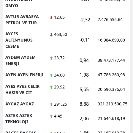
GMYO
AVTUR AVRASYA
12,65
-2,32
7.476.555,64
PETROL VE TUR.
AYCES
463,50
-0,11
ALTINYUNUS
16.984.699,00
CESME
AYDEM AYDEM
23,72
0,94
38.473.177,44
ENERJI
1,98
AYEN AYEN ENERJI
47.786.260,98
34,00
AYES AYES CELIK
29,92
5,65
20.590.376,04
HASIR VE CIT
8,88
AYGAZ AYGAZ
921.219.500,75
291,25
AZTEK AZTEK
4,45
2,06
21.644.618,19
TEKNOLOJI
BAGFS BAGFAS
23.187.019,78