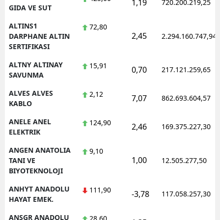
1,19
720.200.219,25
GIDA VE SUT
Yalova
ALTINS1
72,80
2,45
DARPHANE ALTIN
2.294.160.747,94
Karabük
SERTIFIKASI
Kilis
ALTNY ALTINAY
15,91
0,70
217.121.259,65
SAVUNMA
Osmaniye
ALVES ALVES
2,12
7,07
862.693.604,57
Düzce
KABLO
ANELE ANEL
124,90
2,46
169.375.227,30
ELEKTRIK
ANGEN ANATOLIA
9,10
1,00
TANI VE
12.505.277,50
BIYOTEKNOLOJI
ANHYT ANADOLU
111,90
-3,78
117.058.257,30
HAYAT EMEK.
ANSGR ANADOLU
28,60