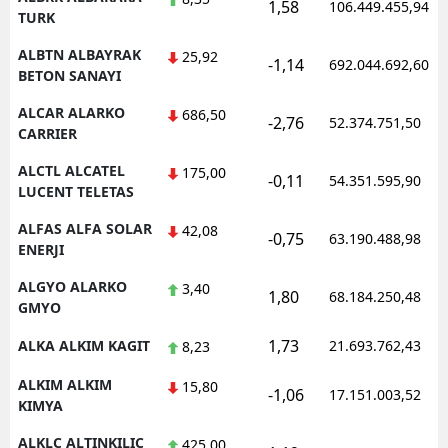
1,58
106.449.455,94
TURK
Yozgat
ALBTN ALBAYRAK
25,92
-1,14
692.044.692,60
BETON SANAYI
Zonguldak
ALCAR ALARKO
686,50
Aksaray
-2,76
52.374.751,50
CARRIER
Bayburt
ALCTL ALCATEL
175,00
-0,11
54.351.595,90
LUCENT TELETAS
Karaman
ALFAS ALFA SOLAR
42,08
-0,75
63.190.488,98
Kırıkkale
ENERJI
Batman
ALGYO ALARKO
3,40
1,80
68.184.250,48
GMYO
Şırnak
1,73
ALKA ALKIM KAGIT
21.693.762,43
8,23
Bartın
ALKIM ALKIM
15,80
-1,06
17.151.003,52
Ardahan
KIMYA
ALKLC ALTINKILIC
425,00
Iğdır