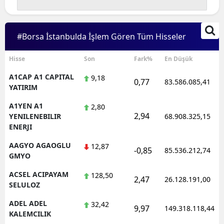
Edirne
Elazığ
#Borsa İstanbulda İşlem Gören Tüm Hisseler
Erzincan
Hisse
Son
Fark%
En Düşük
Erzurum
A1CAP A1 CAPITAL
9,18
0,77
83.586.085,41
YATIRIM
Eskişehir
A1YEN A1
2,80
Gaziantep
2,94
YENILENEBILIR
68.908.325,15
ENERJI
Giresun
AAGYO AGAOGLU
12,87
-0,85
85.536.212,74
Gümüşhane
GMYO
ACSEL ACIPAYAM
128,50
Hakkari
2,47
26.128.191,00
SELULOZ
Hatay
ADEL ADEL
32,42
9,97
149.318.118,44
KALEMCILIK
Isparta