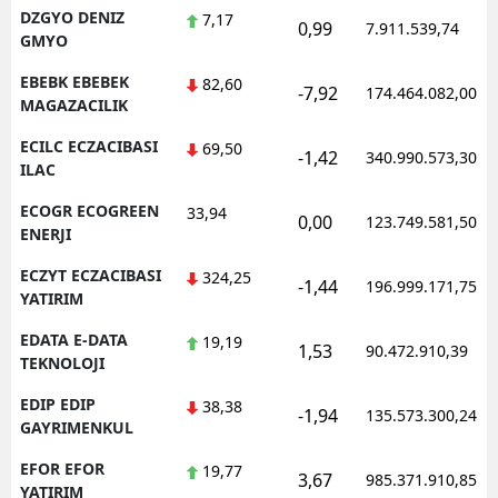
DZGYO DENIZ
7,17
0,99
7.911.539,74
GMYO
EBEBK EBEBEK
82,60
-7,92
174.464.082,00
MAGAZACILIK
ECILC ECZACIBASI
69,50
-1,42
340.990.573,30
ILAC
ECOGR ECOGREEN
33,94
0,00
123.749.581,50
ENERJI
ECZYT ECZACIBASI
324,25
-1,44
196.999.171,75
YATIRIM
EDATA E-DATA
19,19
1,53
90.472.910,39
TEKNOLOJI
EDIP EDIP
38,38
-1,94
135.573.300,24
GAYRIMENKUL
EFOR EFOR
19,77
3,67
985.371.910,85
YATIRIM