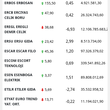
0,45
ERBOS ERBOSAN
4.921.581,30
155,50
ERCB ERCIYAS
47,90
0,42
26.324.743,60
CELIK BORU
EREGL EREGLI
38,68
-6,93
12.106.785.683,2
DEMIR CELIK
2,99
ERSU ERSU GIDA
8.513.734,00
23,42
1,20
ESCAR ESCAR FILO
97.326.379,02
45,36
ESCOM ESCORT
5,80
0,69
339.541.892,26
TEKNOLOJI
ESEN ESENBOGA
3,37
1,51
89.808.012,69
ELEKTRIK
-2,74
ETILR ETILER GIDA
35.532.958,52
5,69
ETYAT EURO TREND
13,71
-0,22
11.194.021,90
YAT. ORT.