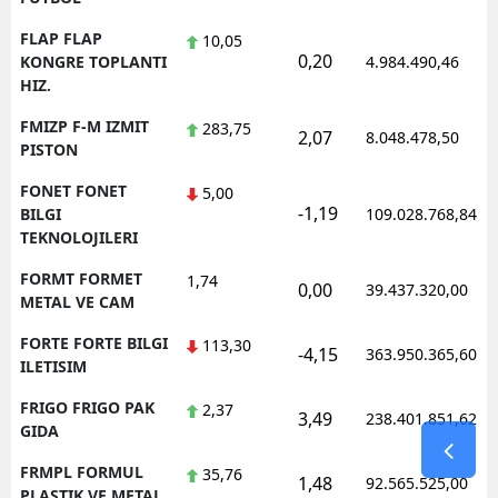
FLAP FLAP
10,05
0,20
KONGRE TOPLANTI
4.984.490,46
HIZ.
FMIZP F-M IZMIT
283,75
2,07
8.048.478,50
PISTON
FONET FONET
5,00
-1,19
BILGI
109.028.768,84
TEKNOLOJILERI
FORMT FORMET
1,74
0,00
39.437.320,00
METAL VE CAM
FORTE FORTE BILGI
113,30
-4,15
363.950.365,60
ILETISIM
FRIGO FRIGO PAK
2,37
3,49
238.401.851,62
GIDA
FRMPL FORMUL
35,76
1,48
92.565.525,00
PLASTIK VE METAL