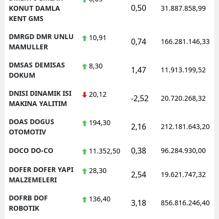
0,50
KONUT DAMLA
31.887.858,99
KENT GMS
DMRGD DMR UNLU
10,91
0,74
166.281.146,33
MAMULLER
DMSAS DEMISAS
8,30
1,47
11.913.199,52
DOKUM
DNISI DINAMIK ISI
20,12
-2,52
20.720.268,32
MAKINA YALITIM
DOAS DOGUS
194,30
2,16
212.181.643,20
OTOMOTIV
0,38
DOCO DO-CO
96.284.930,00
11.352,50
DOFER DOFER YAPI
28,30
2,54
19.621.747,32
MALZEMELERI
DOFRB DOF
136,40
3,18
856.816.246,40
ROBOTIK