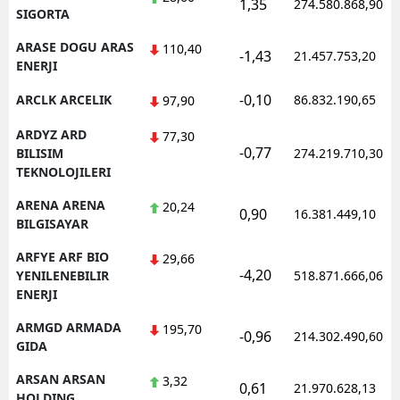
1,35
274.580.868,90
SIGORTA
ARASE DOGU ARAS
110,40
-1,43
21.457.753,20
ENERJI
-0,10
ARCLK ARCELIK
86.832.190,65
97,90
ARDYZ ARD
77,30
-0,77
BILISIM
274.219.710,30
TEKNOLOJILERI
ARENA ARENA
20,24
0,90
16.381.449,10
BILGISAYAR
ARFYE ARF BIO
29,66
-4,20
YENILENEBILIR
518.871.666,06
ENERJI
ARMGD ARMADA
195,70
-0,96
214.302.490,60
GIDA
ARSAN ARSAN
3,32
0,61
21.970.628,13
HOLDING