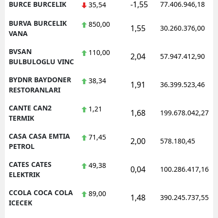
-1,55
BURCE BURCELIK
77.406.946,18
35,54
BURVA BURCELIK
850,00
1,55
30.260.376,00
VANA
BVSAN
110,00
2,04
57.947.412,90
BULBULOGLU VINC
BYDNR BAYDONER
38,34
1,91
36.399.523,46
RESTORANLARI
CANTE CAN2
1,21
1,68
199.678.042,27
TERMIK
CASA CASA EMTIA
71,45
2,00
578.180,45
PETROL
CATES CATES
49,38
0,04
100.286.417,16
ELEKTRIK
CCOLA COCA COLA
89,00
1,48
390.245.737,55
ICECEK