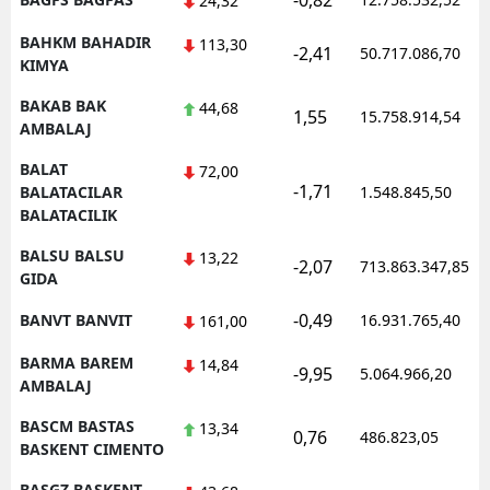
-0,82
24,32
BAHKM BAHADIR
113,30
-2,41
50.717.086,70
KIMYA
BAKAB BAK
44,68
1,55
15.758.914,54
AMBALAJ
BALAT
72,00
-1,71
BALATACILAR
1.548.845,50
BALATACILIK
BALSU BALSU
13,22
-2,07
713.863.347,85
GIDA
-0,49
BANVT BANVIT
16.931.765,40
161,00
BARMA BAREM
14,84
-9,95
5.064.966,20
AMBALAJ
BASCM BASTAS
13,34
0,76
486.823,05
BASKENT CIMENTO
BASGZ BASKENT