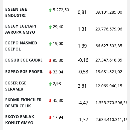
EGEEN EGE
5.272,50
0,81
39.131.285,00
ENDUSTRI
EGEGY EGEYAPI
29,40
1,31
29.776.579,96
AVRUPA GMYO
EGEPO NASMED
19,00
1,39
66.627.502,35
EGEPOL
-0,16
EGGUB EGE GUBRE
27.347.618,85
95,30
-0,53
EGPRO EGE PROFIL
13.631.321,02
33,94
EGSER EGE
2,93
2,81
12.069.940,15
SERAMIK
EKDMR EKINCILER
45,30
-4,47
1.355.270.596,56
DEMIR CELIK
EKGYO EMLAK
17,94
-1,37
2.634.410.311,19
KONUT GMYO