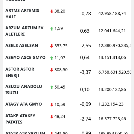
ARTMS ARTEMIS
38,20
-0,78
42.958.188,74
HALI
ARZUM ARZUM EV
1,59
0,63
12.041.644,21
ALETLERI
-2,55
ASELS ASELSAN
12.380.970.235,5
353,75
0,64
ASGYO ASCE GMYO
13.151.313,06
11,07
ASTOR ASTOR
308,50
-3,37
6.758.631.520,50
ENERJI
ASUZU ANADOLU
50,45
0,10
13.200.122,86
ISUZU
-0,09
ATAGY ATA GMYO
1.232.154,23
10,59
ATAKP ATAKEY
48,24
-2,74
16.377.723,46
PATATES
-0,89
ATATP ATP YAZILIM
198.883.050,55
245,50