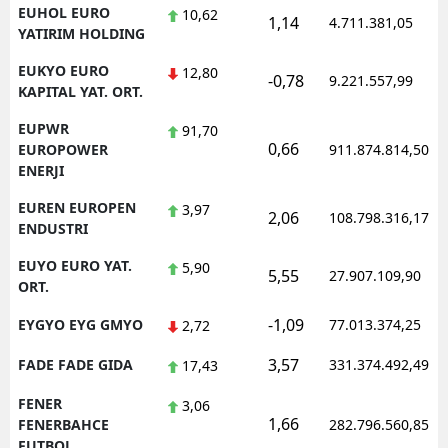
EUHOL EURO
10,62
1,14
4.711.381,05
YATIRIM HOLDING
EUKYO EURO
12,80
-0,78
9.221.557,99
KAPITAL YAT. ORT.
EUPWR
91,70
0,66
EUROPOWER
911.874.814,50
ENERJI
EUREN EUROPEN
3,97
2,06
108.798.316,17
ENDUSTRI
EUYO EURO YAT.
5,90
5,55
27.907.109,90
ORT.
-1,09
EYGYO EYG GMYO
77.013.374,25
2,72
3,57
FADE FADE GIDA
331.374.492,49
17,43
FENER
3,06
1,66
FENERBAHCE
282.796.560,85
FUTBOL