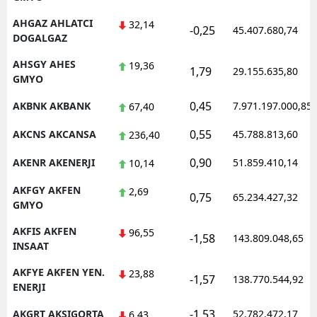
Malatya
AHGAZ AHLATCI
32,14
-0,25
45.407.680,74
DOGALGAZ
Manisa
AHSGY AHES
19,36
1,79
29.155.635,80
GMYO
Kahramanmaraş
0,45
AKBNK AKBANK
7.971.197.000,85
67,40
Mardin
0,55
AKCNS AKCANSA
45.788.813,60
236,40
Muğla
0,90
AKENR AKENERJI
51.859.410,14
10,14
Muş
AKFGY AKFEN
2,69
Nevşehir
0,75
65.234.427,32
GMYO
Niğde
AKFIS AKFEN
96,55
-1,58
143.809.048,65
INSAAT
Ordu
AKFYE AKFEN YEN.
23,88
-1,57
138.770.544,92
Rize
ENERJI
Sakarya
-1,53
AKGRT AKSIGORTA
52.782.472,17
6,43