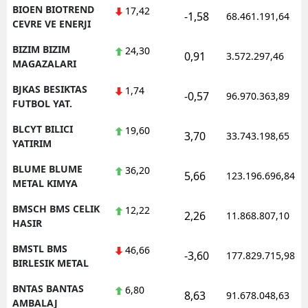
BIOEN BIOTREND
17,42
-1,58
68.461.191,64
CEVRE VE ENERJI
BIZIM BIZIM
24,30
0,91
3.572.297,46
MAGAZALARI
BJKAS BESIKTAS
1,74
-0,57
96.970.363,89
FUTBOL YAT.
BLCYT BILICI
19,60
3,70
33.743.198,65
YATIRIM
BLUME BLUME
36,20
5,66
123.196.696,84
METAL KIMYA
BMSCH BMS CELIK
12,22
2,26
11.868.807,10
HASIR
BMSTL BMS
46,66
-3,60
177.829.715,98
BIRLESIK METAL
BNTAS BANTAS
6,80
8,63
91.678.048,63
AMBALAJ