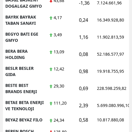
43,68
-1,36
7.124.661,96
DOGALGAZ GMYO
BAYRK BAYRAK
4,17
0,24
16.349.928,80
TABAN SANAYI
BEGYO BATI EGE
3,49
1,16
11.902.813,59
GMYO
BERA BERA
13,09
0,08
52.186.577,97
HOLDING
BESLR BESLER
12,42
0,98
19.918.755,95
GIDA
BESTE BEST
29,30
0,69
228.598.259,82
BRANDS ENERJI
BETAE BETA ENERJI
111,20
2,39
5.699.080.996,10
VE TEKNOLOJI
0,58
BEYAZ BEYAZ FILO
10.817.880,08
24,34
BFREN BOSCH
125,80