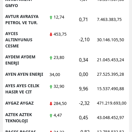
GMYO
AVTUR AVRASYA
12,74
0,71
7.463.383,75
PETROL VE TUR.
AYCES
453,75
-2,10
ALTINYUNUS
30.146.105,50
CESME
AYDEM AYDEM
23,80
0,34
21.045.453,24
ENERJI
0,00
AYEN AYEN ENERJI
27.525.395,28
34,00
AYES AYES CELIK
32,90
9,96
15.537.490,88
HASIR VE CIT
-2,32
AYGAZ AYGAZ
471.219.693,00
284,50
AZTEK AZTEK
4,47
0,45
43.048.452,97
TEKNOLOJI
BAGFS BAGFAS
12.758.532,52