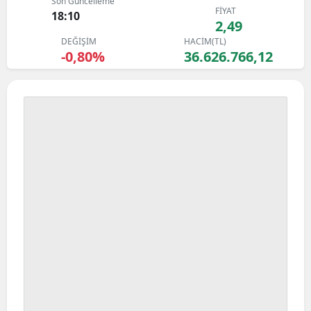
Son Güncelleme
FİYAT
Bilecik
18:10
2,49
DEĞİŞİM
HACİM(TL)
Bingöl
-0,80%
36.626.766,12
Bitlis
Bolu
Burdur
Bursa
Çanakkale
Çankırı
Çorum
Denizli
Diyarbakır