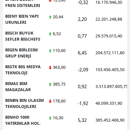
-0,32
16.170.946,30
FREN SISTEMLERI
BIENY BIEN YAPI
20,44
2,20
22.201.248,88
URUNLERI
BIGCH BUYUK
6,52
0,77
29.579.015,40
SEFLER BIGCHEFS
BIGEN BIRLESIM
110,60
6,45
204.572.111,80
GRUP ENERJI
BIGTK BIG MEDYA
363,00
-2,09
103.456.405,50
TEKNOLOJI
BIMAS BIM
385,75
0,92
3.513.897.605,75
MAGAZALAR
BINBN BIN ULASIM
178,60
-1,92
46.099.331,90
TEKNOLOJILERI
BINHO 1000
10,30
5,32
385.452.406,90
YATIRIMLAR HOL.