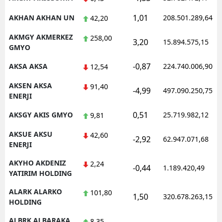
Samsun
1,01
AKHAN AKHAN UN
208.501.289,64
42,20
Siirt
AKMGY AKMERKEZ
258,00
3,20
15.894.575,15
GMYO
Sinop
-0,87
AKSA AKSA
224.740.006,90
12,54
Sivas
AKSEN AKSA
91,40
-4,99
497.090.250,75
ENERJI
Tekirdağ
0,51
AKSGY AKIS GMYO
25.719.982,12
9,81
Tokat
AKSUE AKSU
42,60
Trabzon
-2,92
62.947.071,68
ENERJI
Tunceli
AKYHO AKDENIZ
2,24
-0,44
1.189.420,49
YATIRIM HOLDING
Şanlıurfa
ALARK ALARKO
101,80
1,50
320.678.263,15
Uşak
HOLDING
Van
ALBRK ALBARAKA
8,35