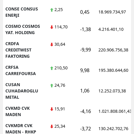
CONSE CONSUS
2,25
0,45
18.969.734,97
ENERJI
COSMO COSMOS
114,70
-1,38
4.216.401,10
YAT. HOLDING
CRDFA
30,64
-9,99
CREDITWEST
220.906.756,38
FAKTORING
CRFSA
210,50
9,98
195.380.644,60
CARREFOURSA
CUSAN
24,76
1,06
CUHADAROGLU
12.252.073,38
METAL
CVKMD CVK
15,91
-4,16
1.021.808.061,43
MADEN
CVKMDR CVK
25,34
-3,72
130.242.702,76
MADEN - RHKP