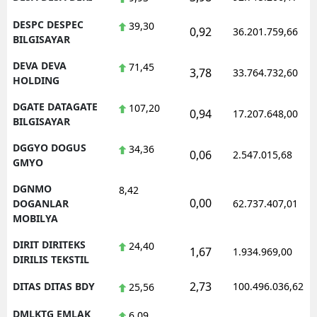
DESPC DESPEC
39,30
0,92
36.201.759,66
BILGISAYAR
DEVA DEVA
71,45
3,78
33.764.732,60
HOLDING
DGATE DATAGATE
107,20
0,94
17.207.648,00
BILGISAYAR
DGGYO DOGUS
34,36
0,06
2.547.015,68
GMYO
DGNMO
8,42
0,00
DOGANLAR
62.737.407,01
MOBILYA
DIRIT DIRITEKS
24,40
1,67
1.934.969,00
DIRILIS TEKSTIL
2,73
DITAS DITAS BDY
100.496.036,62
25,56
DMLKTG EMLAK
6,09