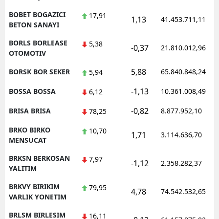
BOBET BOGAZICI
17,91
1,13
41.453.711,11
BETON SANAYI
BORLS BORLEASE
5,38
-0,37
21.810.012,96
OTOMOTIV
5,88
BORSK BOR SEKER
65.840.848,24
5,94
-1,13
BOSSA BOSSA
10.361.008,49
6,12
-0,82
BRISA BRISA
8.877.952,10
78,25
BRKO BIRKO
10,70
1,71
3.114.636,70
MENSUCAT
BRKSN BERKOSAN
7,97
-1,12
2.358.282,37
YALITIM
BRKVY BIRIKIM
79,95
4,78
74.542.532,65
VARLIK YONETIM
BRLSM BIRLESIM
16,11