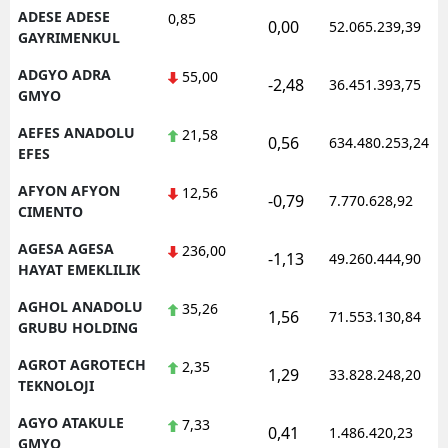
ADESE ADESE
0,85
0,00
52.065.239,39
Mersin
GAYRIMENKUL
İstanbul
ADGYO ADRA
55,00
-2,48
36.451.393,75
GMYO
İzmir
AEFES ANADOLU
21,58
0,56
634.480.253,24
Kars
EFES
AFYON AFYON
Kastamonu
12,56
-0,79
7.770.628,92
CIMENTO
Kayseri
AGESA AGESA
236,00
-1,13
49.260.444,90
HAYAT EMEKLILIK
Kırklareli
AGHOL ANADOLU
35,26
Kırşehir
1,56
71.553.130,84
GRUBU HOLDING
Kocaeli
AGROT AGROTECH
2,35
1,29
33.828.248,20
TEKNOLOJI
Konya
AGYO ATAKULE
7,33
0,41
1.486.420,23
Kütahya
GMYO