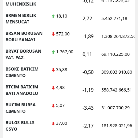
-0,12
61.157.875,02
MUHENDISLIK
BRMEN BIRLIK
18,10
2,72
5.452.771,18
MENSUCAT
BRSAN BORUSAN
572,00
-1,89
1.308.264.872,50
BORU SANAYI
BRYAT BORUSAN
1.767,00
0,11
69.110.225,00
YAT. PAZ.
BSOKE BATICIM
35,88
-0,50
309.003.910,80
CIMENTO
BTCIM BATICIM
4,98
-1,19
558.742.666,51
BATI ANADOLU
BUCIM BURSA
5,07
-3,43
31.007.700,29
CIMENTO
BULGS BULLS
37,00
-2,17
181.928.021,96
GSYO