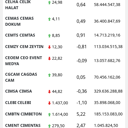
CELHA CELIK
24,98
0,64
58.444.547,38
HALAT
CEMAS CEMAS
4,11
0,49
36.400.847,69
DOKUM
0,91
CEMTS CEMTAS
14.713.219,16
8,85
-0,81
CEMZY CEM ZEYTIN
113.034.515,38
12,30
CEOEM CEO EVENT
22,82
-0,09
13.057.682,76
MEDYA
CGCAM CAGDAS
39,80
0,05
70.456.162,06
CAM
-0,36
CIMSA CIMSA
329.636.288,88
44,82
-1,10
CLEBI CELEBI
35.898.068,00
1.437,00
5,22
CMBTN CIMBETON
185.153.083,00
1.614,00
2,47
CMENT CIMENTAS
1.045.824,50
279,50