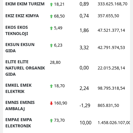
0,89
EKIM EKIM TURIZM
333.625.168,70
18,21
0,74
EKIZ EKIZ KIMYA
357.655,50
68,50
EKOS EKOS
5,49
1,86
47.521.377,14
TEKNOLOJI
EKSUN EKSUN
6,23
3,32
42.791.974,53
GIDA
ELITE ELITE
28,80
0,00
NATUREL ORGANIK
22.015.258,14
GIDA
EMKEL EMEK
18,70
2,24
98.795.318,54
ELEKTRIK
EMNIS EMINIS
160,90
-1,29
865.831,50
AMBALAJ
EMPAE EMPA
73,70
10,00
1.458.026.107,00
ELEKTRONIK