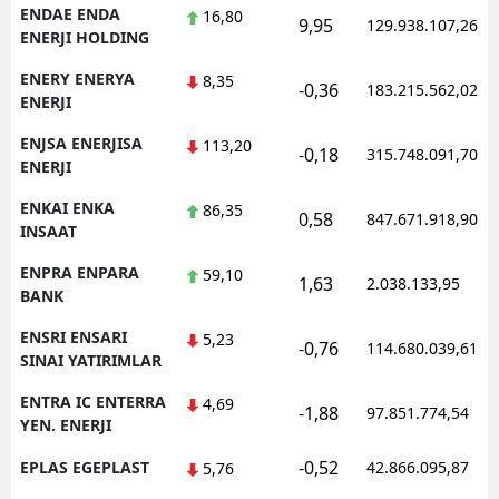
ENDAE ENDA
16,80
9,95
129.938.107,26
ENERJI HOLDING
ENERY ENERYA
8,35
-0,36
183.215.562,02
ENERJI
ENJSA ENERJISA
113,20
-0,18
315.748.091,70
ENERJI
ENKAI ENKA
86,35
0,58
847.671.918,90
INSAAT
ENPRA ENPARA
59,10
1,63
2.038.133,95
BANK
ENSRI ENSARI
5,23
-0,76
114.680.039,61
SINAI YATIRIMLAR
ENTRA IC ENTERRA
4,69
-1,88
97.851.774,54
YEN. ENERJI
-0,52
EPLAS EGEPLAST
42.866.095,87
5,76