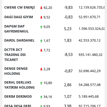
-9,83
CWENE CW ENERJI
12.159.626.735,6
42,20
-0,83
DAGI DAGI GIYIM
52.951.670,71
9,52
DAPGM DAP
9,05
5,23
1.596.553.324,02
GAYRIMENKUL
1,83
DARDL DARDANEL
42.553.370,12
1,67
DCTTR DCT
7,72
-8,53
TRADING DIS
935.141.480,32
TICARET
DENGE DENGE
2,28
-0,87
32.696.442,29
HOLDING
DERHL DERLUKS
10,80
2,86
54.288.577,48
YATIRIM HOLDING
1,07
DERIM DERIMOD
5.189.445,68
34,16
3,98
DESA DESA DERI
92.715.206,17
9,93