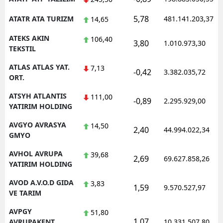
5,78
ATATR ATA TURIZM
481.141.203,37
14,65
ATEKS AKIN
106,40
3,80
1.010.973,30
TEKSTIL
ATLAS ATLAS YAT.
7,13
-0,42
3.382.035,72
ORT.
ATSYH ATLANTIS
111,00
-0,89
2.295.929,00
YATIRIM HOLDING
AVGYO AVRASYA
14,50
2,40
44.994.022,34
GMYO
AVHOL AVRUPA
39,68
2,69
69.627.858,26
YATIRIM HOLDING
AVOD A.V.O.D GIDA
3,83
1,59
9.570.527,97
VE TARIM
AVPGY
51,80
1,07
AVRUPAKENT
10.331.507,80