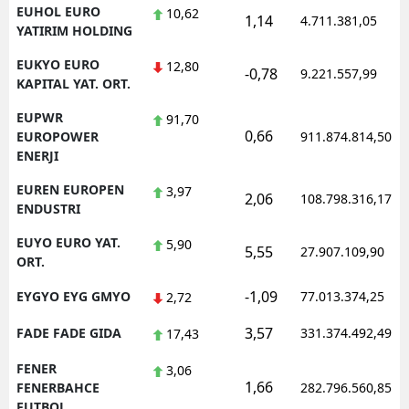
EUHOL EURO
10,62
1,14
4.711.381,05
YATIRIM HOLDING
EUKYO EURO
12,80
-0,78
9.221.557,99
KAPITAL YAT. ORT.
EUPWR
91,70
0,66
EUROPOWER
911.874.814,50
ENERJI
EUREN EUROPEN
3,97
2,06
108.798.316,17
ENDUSTRI
EUYO EURO YAT.
5,90
5,55
27.907.109,90
ORT.
-1,09
EYGYO EYG GMYO
77.013.374,25
2,72
3,57
FADE FADE GIDA
331.374.492,49
17,43
FENER
3,06
1,66
FENERBAHCE
282.796.560,85
FUTBOL