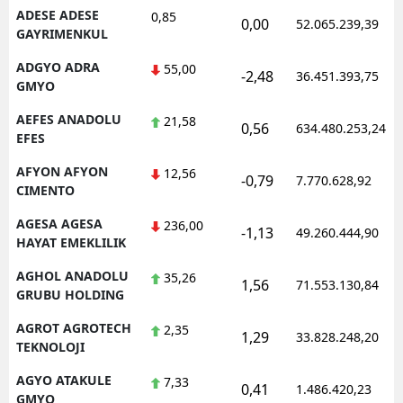
ADESE ADESE
0,85
0,00
52.065.239,39
Mersin
GAYRIMENKUL
İstanbul
ADGYO ADRA
55,00
-2,48
36.451.393,75
GMYO
İzmir
AEFES ANADOLU
21,58
0,56
634.480.253,24
Kars
EFES
AFYON AFYON
Kastamonu
12,56
-0,79
7.770.628,92
CIMENTO
Kayseri
AGESA AGESA
236,00
-1,13
49.260.444,90
HAYAT EMEKLILIK
Kırklareli
AGHOL ANADOLU
35,26
Kırşehir
1,56
71.553.130,84
GRUBU HOLDING
Kocaeli
AGROT AGROTECH
2,35
1,29
33.828.248,20
TEKNOLOJI
Konya
AGYO ATAKULE
7,33
0,41
1.486.420,23
Kütahya
GMYO