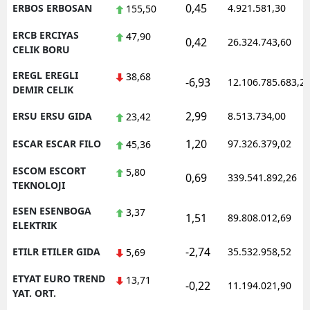
0,45
ERBOS ERBOSAN
4.921.581,30
155,50
ERCB ERCIYAS
47,90
0,42
26.324.743,60
CELIK BORU
EREGL EREGLI
38,68
-6,93
12.106.785.683,2
DEMIR CELIK
2,99
ERSU ERSU GIDA
8.513.734,00
23,42
1,20
ESCAR ESCAR FILO
97.326.379,02
45,36
ESCOM ESCORT
5,80
0,69
339.541.892,26
TEKNOLOJI
ESEN ESENBOGA
3,37
1,51
89.808.012,69
ELEKTRIK
-2,74
ETILR ETILER GIDA
35.532.958,52
5,69
ETYAT EURO TREND
13,71
-0,22
11.194.021,90
YAT. ORT.