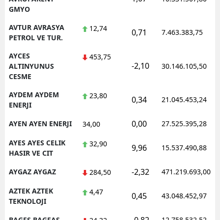
GMYO
AVTUR AVRASYA
12,74
0,71
7.463.383,75
PETROL VE TUR.
AYCES
453,75
-2,10
ALTINYUNUS
30.146.105,50
CESME
AYDEM AYDEM
23,80
0,34
21.045.453,24
ENERJI
0,00
AYEN AYEN ENERJI
27.525.395,28
34,00
AYES AYES CELIK
32,90
9,96
15.537.490,88
HASIR VE CIT
-2,32
AYGAZ AYGAZ
471.219.693,00
284,50
AZTEK AZTEK
4,47
0,45
43.048.452,97
TEKNOLOJI
BAGFS BAGFAS
12.758.532,52