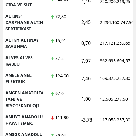
1,19
720.200.219,25
GIDA VE SUT
Yalova
ALTINS1
72,80
2,45
DARPHANE ALTIN
2.294.160.747,94
Karabük
SERTIFIKASI
Kilis
ALTNY ALTINAY
15,91
0,70
217.121.259,65
SAVUNMA
Osmaniye
ALVES ALVES
2,12
7,07
862.693.604,57
Düzce
KABLO
ANELE ANEL
124,90
2,46
169.375.227,30
ELEKTRIK
ANGEN ANATOLIA
9,10
1,00
TANI VE
12.505.277,50
BIYOTEKNOLOJI
ANHYT ANADOLU
111,90
-3,78
117.058.257,30
HAYAT EMEK.
ANSGR ANADOLU
28,60