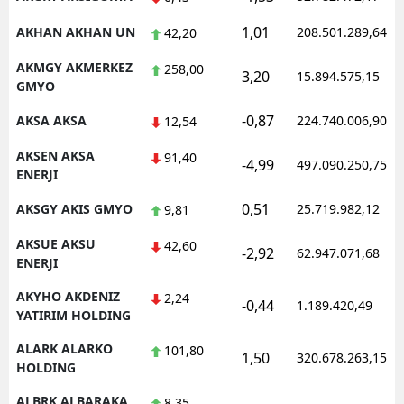
Samsun
1,01
AKHAN AKHAN UN
208.501.289,64
42,20
Siirt
AKMGY AKMERKEZ
258,00
3,20
15.894.575,15
GMYO
Sinop
-0,87
AKSA AKSA
224.740.006,90
12,54
Sivas
AKSEN AKSA
91,40
-4,99
497.090.250,75
ENERJI
Tekirdağ
0,51
AKSGY AKIS GMYO
25.719.982,12
9,81
Tokat
AKSUE AKSU
42,60
Trabzon
-2,92
62.947.071,68
ENERJI
Tunceli
AKYHO AKDENIZ
2,24
-0,44
1.189.420,49
YATIRIM HOLDING
Şanlıurfa
ALARK ALARKO
101,80
1,50
320.678.263,15
Uşak
HOLDING
Van
ALBRK ALBARAKA
8,35