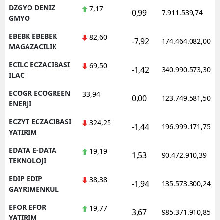
DZGYO DENIZ
7,17
0,99
7.911.539,74
GMYO
EBEBK EBEBEK
82,60
-7,92
174.464.082,00
MAGAZACILIK
ECILC ECZACIBASI
69,50
-1,42
340.990.573,30
ILAC
ECOGR ECOGREEN
33,94
0,00
123.749.581,50
ENERJI
ECZYT ECZACIBASI
324,25
-1,44
196.999.171,75
YATIRIM
EDATA E-DATA
19,19
1,53
90.472.910,39
TEKNOLOJI
EDIP EDIP
38,38
-1,94
135.573.300,24
GAYRIMENKUL
EFOR EFOR
19,77
3,67
985.371.910,85
YATIRIM