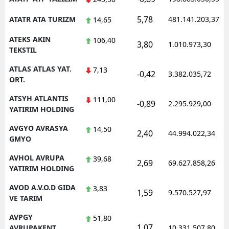
5,78
ATATR ATA TURIZM
481.141.203,37
14,65
ATEKS AKIN
106,40
3,80
1.010.973,30
TEKSTIL
ATLAS ATLAS YAT.
7,13
-0,42
3.382.035,72
ORT.
ATSYH ATLANTIS
111,00
-0,89
2.295.929,00
YATIRIM HOLDING
AVGYO AVRASYA
14,50
2,40
44.994.022,34
GMYO
AVHOL AVRUPA
39,68
2,69
69.627.858,26
YATIRIM HOLDING
AVOD A.V.O.D GIDA
3,83
1,59
9.570.527,97
VE TARIM
AVPGY
51,80
1,07
AVRUPAKENT
10.331.507,80