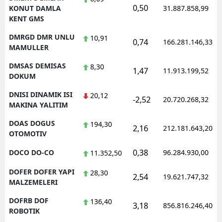
0,50
KONUT DAMLA
31.887.858,99
KENT GMS
DMRGD DMR UNLU
10,91
0,74
166.281.146,33
MAMULLER
DMSAS DEMISAS
8,30
1,47
11.913.199,52
DOKUM
DNISI DINAMIK ISI
20,12
-2,52
20.720.268,32
MAKINA YALITIM
DOAS DOGUS
194,30
2,16
212.181.643,20
OTOMOTIV
0,38
DOCO DO-CO
96.284.930,00
11.352,50
DOFER DOFER YAPI
28,30
2,54
19.621.747,32
MALZEMELERI
DOFRB DOF
136,40
3,18
856.816.246,40
ROBOTIK