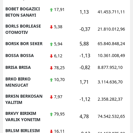
BOBET BOGAZICI
17,91
1,13
41.453.711,11
BETON SANAYI
BORLS BORLEASE
5,38
-0,37
21.810.012,96
OTOMOTIV
5,88
BORSK BOR SEKER
65.840.848,24
5,94
-1,13
BOSSA BOSSA
10.361.008,49
6,12
-0,82
BRISA BRISA
8.877.952,10
78,25
BRKO BIRKO
10,70
1,71
3.114.636,70
MENSUCAT
BRKSN BERKOSAN
7,97
-1,12
2.358.282,37
YALITIM
BRKVY BIRIKIM
79,95
4,78
74.542.532,65
VARLIK YONETIM
BRLSM BIRLESIM
16,11