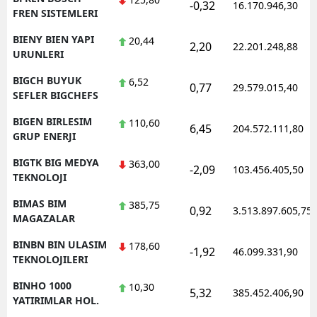
-0,32
16.170.946,30
FREN SISTEMLERI
BIENY BIEN YAPI
20,44
2,20
22.201.248,88
URUNLERI
BIGCH BUYUK
6,52
0,77
29.579.015,40
SEFLER BIGCHEFS
BIGEN BIRLESIM
110,60
6,45
204.572.111,80
GRUP ENERJI
BIGTK BIG MEDYA
363,00
-2,09
103.456.405,50
TEKNOLOJI
BIMAS BIM
385,75
0,92
3.513.897.605,75
MAGAZALAR
BINBN BIN ULASIM
178,60
-1,92
46.099.331,90
TEKNOLOJILERI
BINHO 1000
10,30
5,32
385.452.406,90
YATIRIMLAR HOL.