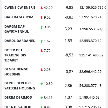
-9,83
CWENE CW ENERJI
12.159.626.735,6
42,20
-0,83
DAGI DAGI GIYIM
52.951.670,71
9,52
DAPGM DAP
9,05
5,23
1.596.553.324,02
GAYRIMENKUL
1,83
DARDL DARDANEL
42.553.370,12
1,67
DCTTR DCT
7,72
-8,53
TRADING DIS
935.141.480,32
TICARET
DENGE DENGE
2,28
-0,87
32.696.442,29
HOLDING
DERHL DERLUKS
10,80
2,86
54.288.577,48
YATIRIM HOLDING
1,07
DERIM DERIMOD
5.189.445,68
34,16
3,98
DESA DESA DERI
92.715.206,17
9,93