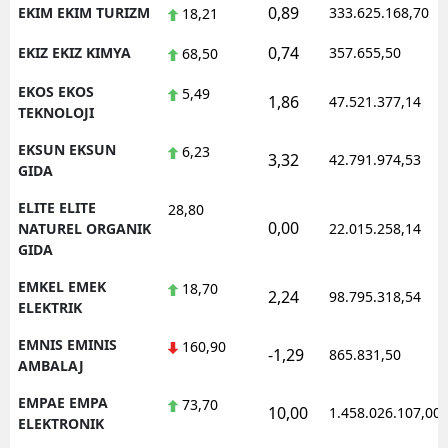
0,89
EKIM EKIM TURIZM
333.625.168,70
18,21
0,74
EKIZ EKIZ KIMYA
357.655,50
68,50
EKOS EKOS
5,49
1,86
47.521.377,14
TEKNOLOJI
EKSUN EKSUN
6,23
3,32
42.791.974,53
GIDA
ELITE ELITE
28,80
0,00
NATUREL ORGANIK
22.015.258,14
GIDA
EMKEL EMEK
18,70
2,24
98.795.318,54
ELEKTRIK
EMNIS EMINIS
160,90
-1,29
865.831,50
AMBALAJ
EMPAE EMPA
73,70
10,00
1.458.026.107,00
ELEKTRONIK