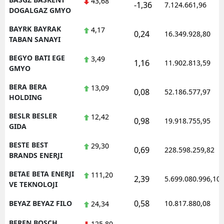
43,68
-1,36
7.124.661,96
DOGALGAZ GMYO
BAYRK BAYRAK
4,17
0,24
16.349.928,80
TABAN SANAYI
BEGYO BATI EGE
3,49
1,16
11.902.813,59
GMYO
BERA BERA
13,09
0,08
52.186.577,97
HOLDING
BESLR BESLER
12,42
0,98
19.918.755,95
GIDA
BESTE BEST
29,30
0,69
228.598.259,82
BRANDS ENERJI
BETAE BETA ENERJI
111,20
2,39
5.699.080.996,10
VE TEKNOLOJI
0,58
BEYAZ BEYAZ FILO
10.817.880,08
24,34
BFREN BOSCH
125,80