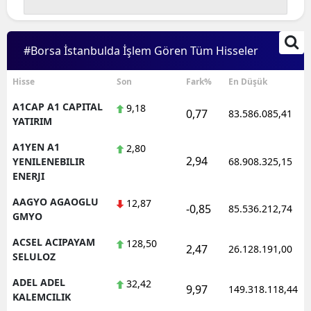
Edirne
Elazığ
#Borsa İstanbulda İşlem Gören Tüm Hisseler
Erzincan
Hisse
Son
Fark%
En Düşük
Erzurum
A1CAP A1 CAPITAL
9,18
0,77
83.586.085,41
YATIRIM
Eskişehir
A1YEN A1
2,80
Gaziantep
2,94
YENILENEBILIR
68.908.325,15
ENERJI
Giresun
AAGYO AGAOGLU
12,87
-0,85
85.536.212,74
Gümüşhane
GMYO
ACSEL ACIPAYAM
128,50
Hakkari
2,47
26.128.191,00
SELULOZ
Hatay
ADEL ADEL
32,42
9,97
149.318.118,44
KALEMCILIK
Isparta