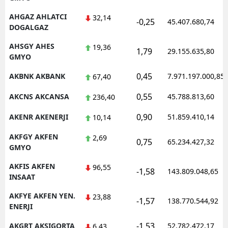
Malatya
AHGAZ AHLATCI
32,14
-0,25
45.407.680,74
DOGALGAZ
Manisa
AHSGY AHES
19,36
1,79
29.155.635,80
GMYO
Kahramanmaraş
0,45
AKBNK AKBANK
7.971.197.000,85
67,40
Mardin
0,55
AKCNS AKCANSA
45.788.813,60
236,40
Muğla
0,90
AKENR AKENERJI
51.859.410,14
10,14
Muş
AKFGY AKFEN
2,69
Nevşehir
0,75
65.234.427,32
GMYO
Niğde
AKFIS AKFEN
96,55
-1,58
143.809.048,65
INSAAT
Ordu
AKFYE AKFEN YEN.
23,88
-1,57
138.770.544,92
Rize
ENERJI
Sakarya
-1,53
AKGRT AKSIGORTA
52.782.472,17
6,43