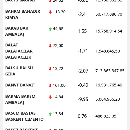
-0,82
24,32
BAHKM BAHADIR
113,30
-2,41
50.717.086,70
KIMYA
BAKAB BAK
44,68
1,55
15.758.914,54
AMBALAJ
BALAT
72,00
-1,71
BALATACILAR
1.548.845,50
BALATACILIK
BALSU BALSU
13,22
-2,07
713.863.347,85
GIDA
-0,49
BANVT BANVIT
16.931.765,40
161,00
BARMA BAREM
14,84
-9,95
5.064.966,20
AMBALAJ
BASCM BASTAS
13,34
0,76
486.823,05
BASKENT CIMENTO
BASGZ BASKENT