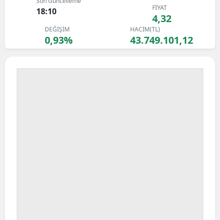
Son Güncelleme
FİYAT
Bilecik
18:10
4,32
DEĞİŞİM
HACİM(TL)
Bingöl
0,93%
43.749.101,12
Bitlis
Bolu
Burdur
Bursa
Çanakkale
Çankırı
Çorum
Denizli
Diyarbakır