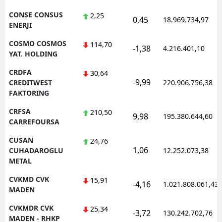
CONSE CONSUS
2,25
0,45
18.969.734,97
ENERJI
COSMO COSMOS
114,70
-1,38
4.216.401,10
YAT. HOLDING
CRDFA
30,64
-9,99
CREDITWEST
220.906.756,38
FAKTORING
CRFSA
210,50
9,98
195.380.644,60
CARREFOURSA
CUSAN
24,76
1,06
CUHADAROGLU
12.252.073,38
METAL
CVKMD CVK
15,91
-4,16
1.021.808.061,43
MADEN
CVKMDR CVK
25,34
-3,72
130.242.702,76
MADEN - RHKP