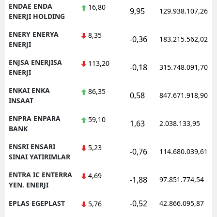
ENDAE ENDA
16,80
9,95
129.938.107,26
ENERJI HOLDING
ENERY ENERYA
8,35
-0,36
183.215.562,02
ENERJI
ENJSA ENERJISA
113,20
-0,18
315.748.091,70
ENERJI
ENKAI ENKA
86,35
0,58
847.671.918,90
INSAAT
ENPRA ENPARA
59,10
1,63
2.038.133,95
BANK
ENSRI ENSARI
5,23
-0,76
114.680.039,61
SINAI YATIRIMLAR
ENTRA IC ENTERRA
4,69
-1,88
97.851.774,54
YEN. ENERJI
-0,52
EPLAS EGEPLAST
42.866.095,87
5,76