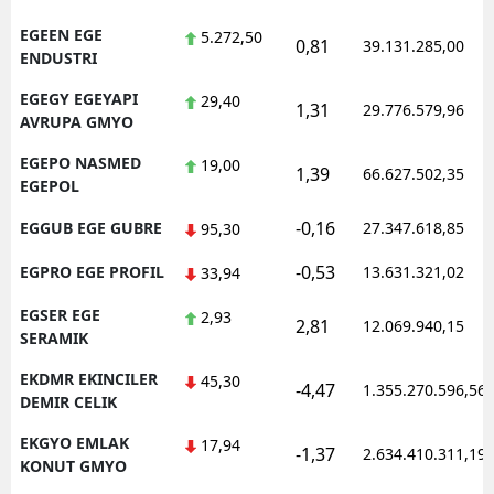
EGEEN EGE
5.272,50
0,81
39.131.285,00
ENDUSTRI
EGEGY EGEYAPI
29,40
1,31
29.776.579,96
AVRUPA GMYO
EGEPO NASMED
19,00
1,39
66.627.502,35
EGEPOL
-0,16
EGGUB EGE GUBRE
27.347.618,85
95,30
-0,53
EGPRO EGE PROFIL
13.631.321,02
33,94
EGSER EGE
2,93
2,81
12.069.940,15
SERAMIK
EKDMR EKINCILER
45,30
-4,47
1.355.270.596,56
DEMIR CELIK
EKGYO EMLAK
17,94
-1,37
2.634.410.311,19
KONUT GMYO