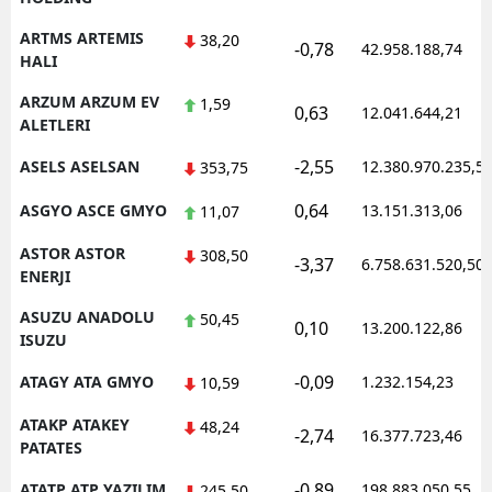
ARTMS ARTEMIS
38,20
-0,78
42.958.188,74
HALI
ARZUM ARZUM EV
1,59
0,63
12.041.644,21
ALETLERI
-2,55
ASELS ASELSAN
12.380.970.235,5
353,75
0,64
ASGYO ASCE GMYO
13.151.313,06
11,07
ASTOR ASTOR
308,50
-3,37
6.758.631.520,50
ENERJI
ASUZU ANADOLU
50,45
0,10
13.200.122,86
ISUZU
-0,09
ATAGY ATA GMYO
1.232.154,23
10,59
ATAKP ATAKEY
48,24
-2,74
16.377.723,46
PATATES
-0,89
ATATP ATP YAZILIM
198.883.050,55
245,50