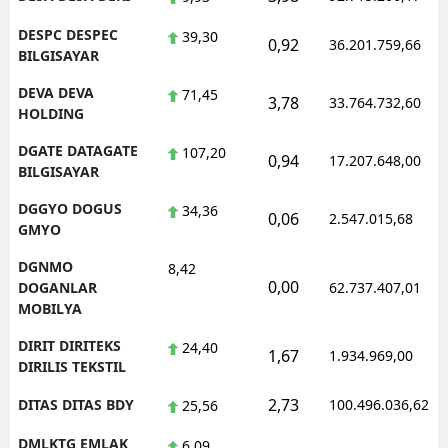
DESPC DESPEC
39,30
0,92
36.201.759,66
BILGISAYAR
DEVA DEVA
71,45
3,78
33.764.732,60
HOLDING
DGATE DATAGATE
107,20
0,94
17.207.648,00
BILGISAYAR
DGGYO DOGUS
34,36
0,06
2.547.015,68
GMYO
DGNMO
8,42
0,00
DOGANLAR
62.737.407,01
MOBILYA
DIRIT DIRITEKS
24,40
1,67
1.934.969,00
DIRILIS TEKSTIL
2,73
DITAS DITAS BDY
100.496.036,62
25,56
DMLKTG EMLAK
6,09