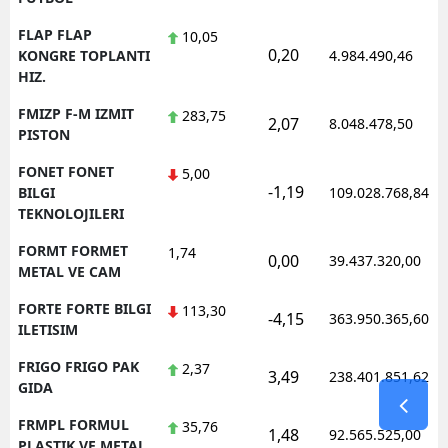
FLAP FLAP
10,05
0,20
KONGRE TOPLANTI
4.984.490,46
HIZ.
FMIZP F-M IZMIT
283,75
2,07
8.048.478,50
PISTON
FONET FONET
5,00
-1,19
BILGI
109.028.768,84
TEKNOLOJILERI
FORMT FORMET
1,74
0,00
39.437.320,00
METAL VE CAM
FORTE FORTE BILGI
113,30
-4,15
363.950.365,60
ILETISIM
FRIGO FRIGO PAK
2,37
3,49
238.401.851,62
GIDA
FRMPL FORMUL
35,76
1,48
92.565.525,00
PLASTIK VE METAL