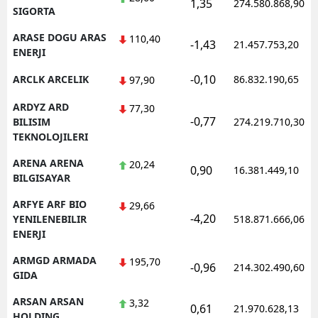
1,35
274.580.868,90
SIGORTA
ARASE DOGU ARAS
110,40
-1,43
21.457.753,20
ENERJI
-0,10
ARCLK ARCELIK
86.832.190,65
97,90
ARDYZ ARD
77,30
-0,77
BILISIM
274.219.710,30
TEKNOLOJILERI
ARENA ARENA
20,24
0,90
16.381.449,10
BILGISAYAR
ARFYE ARF BIO
29,66
-4,20
YENILENEBILIR
518.871.666,06
ENERJI
ARMGD ARMADA
195,70
-0,96
214.302.490,60
GIDA
ARSAN ARSAN
3,32
0,61
21.970.628,13
HOLDING