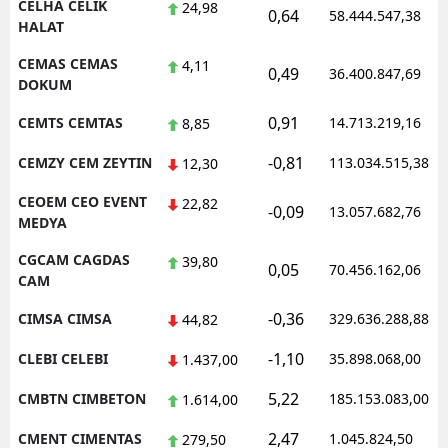
CELHA CELIK
24,98
0,64
58.444.547,38
HALAT
CEMAS CEMAS
4,11
0,49
36.400.847,69
DOKUM
0,91
CEMTS CEMTAS
14.713.219,16
8,85
-0,81
CEMZY CEM ZEYTIN
113.034.515,38
12,30
CEOEM CEO EVENT
22,82
-0,09
13.057.682,76
MEDYA
CGCAM CAGDAS
39,80
0,05
70.456.162,06
CAM
-0,36
CIMSA CIMSA
329.636.288,88
44,82
-1,10
CLEBI CELEBI
35.898.068,00
1.437,00
5,22
CMBTN CIMBETON
185.153.083,00
1.614,00
2,47
CMENT CIMENTAS
1.045.824,50
279,50