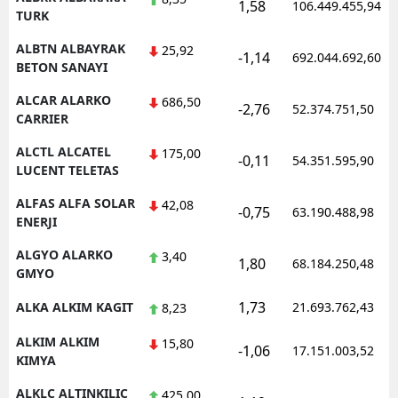
1,58
106.449.455,94
TURK
Yozgat
ALBTN ALBAYRAK
25,92
-1,14
692.044.692,60
BETON SANAYI
Zonguldak
ALCAR ALARKO
686,50
Aksaray
-2,76
52.374.751,50
CARRIER
Bayburt
ALCTL ALCATEL
175,00
-0,11
54.351.595,90
LUCENT TELETAS
Karaman
ALFAS ALFA SOLAR
42,08
-0,75
63.190.488,98
Kırıkkale
ENERJI
Batman
ALGYO ALARKO
3,40
1,80
68.184.250,48
GMYO
Şırnak
1,73
ALKA ALKIM KAGIT
21.693.762,43
8,23
Bartın
ALKIM ALKIM
15,80
-1,06
17.151.003,52
Ardahan
KIMYA
ALKLC ALTINKILIC
425,00
Iğdır