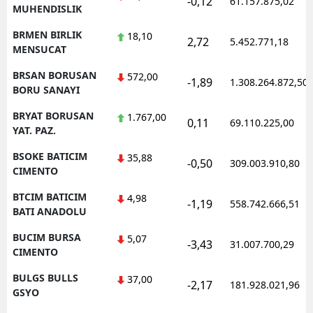
-0,12
61.157.875,02
MUHENDISLIK
BRMEN BIRLIK
18,10
2,72
5.452.771,18
MENSUCAT
BRSAN BORUSAN
572,00
-1,89
1.308.264.872,50
BORU SANAYI
BRYAT BORUSAN
1.767,00
0,11
69.110.225,00
YAT. PAZ.
BSOKE BATICIM
35,88
-0,50
309.003.910,80
CIMENTO
BTCIM BATICIM
4,98
-1,19
558.742.666,51
BATI ANADOLU
BUCIM BURSA
5,07
-3,43
31.007.700,29
CIMENTO
BULGS BULLS
37,00
-2,17
181.928.021,96
GSYO