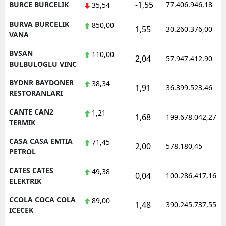
-1,55
BURCE BURCELIK
77.406.946,18
35,54
BURVA BURCELIK
850,00
1,55
30.260.376,00
VANA
BVSAN
110,00
2,04
57.947.412,90
BULBULOGLU VINC
BYDNR BAYDONER
38,34
1,91
36.399.523,46
RESTORANLARI
CANTE CAN2
1,21
1,68
199.678.042,27
TERMIK
CASA CASA EMTIA
71,45
2,00
578.180,45
PETROL
CATES CATES
49,38
0,04
100.286.417,16
ELEKTRIK
CCOLA COCA COLA
89,00
1,48
390.245.737,55
ICECEK