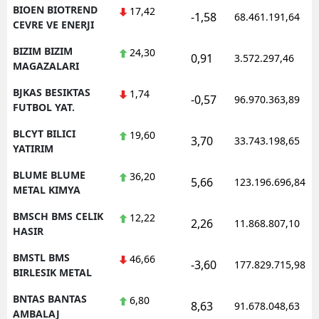
BIOEN BIOTREND
17,42
-1,58
68.461.191,64
CEVRE VE ENERJI
BIZIM BIZIM
24,30
0,91
3.572.297,46
MAGAZALARI
BJKAS BESIKTAS
1,74
-0,57
96.970.363,89
FUTBOL YAT.
BLCYT BILICI
19,60
3,70
33.743.198,65
YATIRIM
BLUME BLUME
36,20
5,66
123.196.696,84
METAL KIMYA
BMSCH BMS CELIK
12,22
2,26
11.868.807,10
HASIR
BMSTL BMS
46,66
-3,60
177.829.715,98
BIRLESIK METAL
BNTAS BANTAS
6,80
8,63
91.678.048,63
AMBALAJ