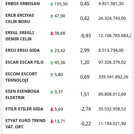
0,45
ERBOS ERBOSAN
4.921.581,30
155,50
ERCB ERCIYAS
47,90
0,42
26.324.743,60
CELIK BORU
EREGL EREGLI
38,68
-6,93
12.106.785.683,2
DEMIR CELIK
2,99
ERSU ERSU GIDA
8.513.734,00
23,42
1,20
ESCAR ESCAR FILO
97.326.379,02
45,36
ESCOM ESCORT
5,80
0,69
339.541.892,26
TEKNOLOJI
ESEN ESENBOGA
3,37
1,51
89.808.012,69
ELEKTRIK
-2,74
ETILR ETILER GIDA
35.532.958,52
5,69
ETYAT EURO TREND
13,71
-0,22
11.194.021,90
YAT. ORT.