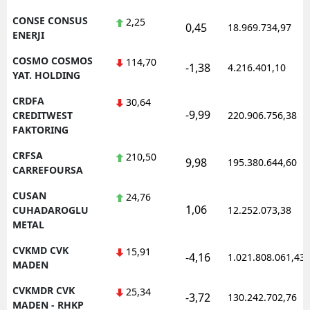
CONSE CONSUS
2,25
0,45
18.969.734,97
ENERJI
COSMO COSMOS
114,70
-1,38
4.216.401,10
YAT. HOLDING
CRDFA
30,64
-9,99
CREDITWEST
220.906.756,38
FAKTORING
CRFSA
210,50
9,98
195.380.644,60
CARREFOURSA
CUSAN
24,76
1,06
CUHADAROGLU
12.252.073,38
METAL
CVKMD CVK
15,91
-4,16
1.021.808.061,43
MADEN
CVKMDR CVK
25,34
-3,72
130.242.702,76
MADEN - RHKP