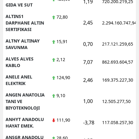
1,19
720.200.219,25
GIDA VE SUT
Yalova
ALTINS1
72,80
2,45
DARPHANE ALTIN
2.294.160.747,94
Karabük
SERTIFIKASI
Kilis
ALTNY ALTINAY
15,91
0,70
217.121.259,65
SAVUNMA
Osmaniye
ALVES ALVES
2,12
7,07
862.693.604,57
Düzce
KABLO
ANELE ANEL
124,90
2,46
169.375.227,30
ELEKTRIK
ANGEN ANATOLIA
9,10
1,00
TANI VE
12.505.277,50
BIYOTEKNOLOJI
ANHYT ANADOLU
111,90
-3,78
117.058.257,30
HAYAT EMEK.
ANSGR ANADOLU
28,60