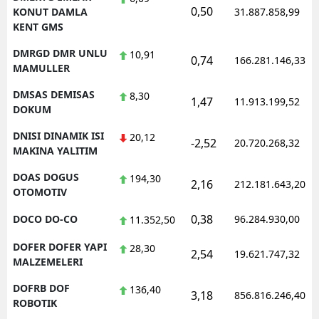
0,50
KONUT DAMLA
31.887.858,99
KENT GMS
DMRGD DMR UNLU
10,91
0,74
166.281.146,33
MAMULLER
DMSAS DEMISAS
8,30
1,47
11.913.199,52
DOKUM
DNISI DINAMIK ISI
20,12
-2,52
20.720.268,32
MAKINA YALITIM
DOAS DOGUS
194,30
2,16
212.181.643,20
OTOMOTIV
0,38
DOCO DO-CO
96.284.930,00
11.352,50
DOFER DOFER YAPI
28,30
2,54
19.621.747,32
MALZEMELERI
DOFRB DOF
136,40
3,18
856.816.246,40
ROBOTIK