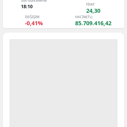
Son Güncelleme
FİYAT
Bilecik
18:10
24,30
DEĞİŞİM
HACİM(TL)
Bingöl
-0,41%
85.709.416,42
Bitlis
Bolu
Burdur
Bursa
Çanakkale
Çankırı
Çorum
Denizli
Diyarbakır