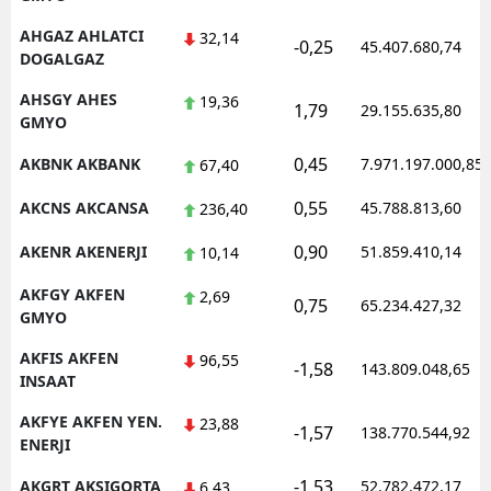
Malatya
AHGAZ AHLATCI
32,14
-0,25
45.407.680,74
DOGALGAZ
Manisa
AHSGY AHES
19,36
1,79
29.155.635,80
GMYO
Kahramanmaraş
0,45
AKBNK AKBANK
7.971.197.000,85
67,40
Mardin
0,55
AKCNS AKCANSA
45.788.813,60
236,40
Muğla
0,90
AKENR AKENERJI
51.859.410,14
10,14
Muş
AKFGY AKFEN
2,69
Nevşehir
0,75
65.234.427,32
GMYO
Niğde
AKFIS AKFEN
96,55
-1,58
143.809.048,65
INSAAT
Ordu
AKFYE AKFEN YEN.
23,88
-1,57
138.770.544,92
Rize
ENERJI
Sakarya
-1,53
AKGRT AKSIGORTA
52.782.472,17
6,43