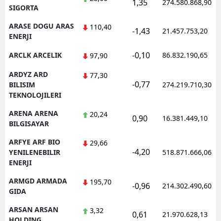
1,35
274.580.868,90
SIGORTA
ARASE DOGU ARAS
110,40
-1,43
21.457.753,20
ENERJI
-0,10
ARCLK ARCELIK
86.832.190,65
97,90
ARDYZ ARD
77,30
-0,77
BILISIM
274.219.710,30
TEKNOLOJILERI
ARENA ARENA
20,24
0,90
16.381.449,10
BILGISAYAR
ARFYE ARF BIO
29,66
-4,20
YENILENEBILIR
518.871.666,06
ENERJI
ARMGD ARMADA
195,70
-0,96
214.302.490,60
GIDA
ARSAN ARSAN
3,32
0,61
21.970.628,13
HOLDING