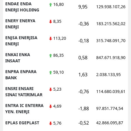
ENDAE ENDA
16,80
9,95
129.938.107,26
ENERJI HOLDING
ENERY ENERYA
8,35
-0,36
183.215.562,02
ENERJI
ENJSA ENERJISA
113,20
-0,18
315.748.091,70
ENERJI
ENKAI ENKA
86,35
0,58
847.671.918,90
INSAAT
ENPRA ENPARA
59,10
1,63
2.038.133,95
BANK
ENSRI ENSARI
5,23
-0,76
114.680.039,61
SINAI YATIRIMLAR
ENTRA IC ENTERRA
4,69
-1,88
97.851.774,54
YEN. ENERJI
-0,52
EPLAS EGEPLAST
42.866.095,87
5,76