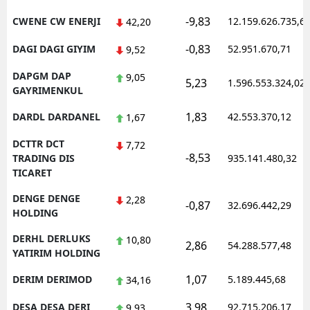
-9,83
CWENE CW ENERJI
12.159.626.735,6
42,20
-0,83
DAGI DAGI GIYIM
52.951.670,71
9,52
DAPGM DAP
9,05
5,23
1.596.553.324,02
GAYRIMENKUL
1,83
DARDL DARDANEL
42.553.370,12
1,67
DCTTR DCT
7,72
-8,53
TRADING DIS
935.141.480,32
TICARET
DENGE DENGE
2,28
-0,87
32.696.442,29
HOLDING
DERHL DERLUKS
10,80
2,86
54.288.577,48
YATIRIM HOLDING
1,07
DERIM DERIMOD
5.189.445,68
34,16
3,98
DESA DESA DERI
92.715.206,17
9,93