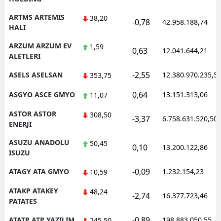
ARTMS ARTEMIS
38,20
-0,78
42.958.188,74
HALI
ARZUM ARZUM EV
1,59
0,63
12.041.644,21
ALETLERI
-2,55
ASELS ASELSAN
12.380.970.235,5
353,75
0,64
ASGYO ASCE GMYO
13.151.313,06
11,07
ASTOR ASTOR
308,50
-3,37
6.758.631.520,50
ENERJI
ASUZU ANADOLU
50,45
0,10
13.200.122,86
ISUZU
-0,09
ATAGY ATA GMYO
1.232.154,23
10,59
ATAKP ATAKEY
48,24
-2,74
16.377.723,46
PATATES
-0,89
ATATP ATP YAZILIM
198.883.050,55
245,50