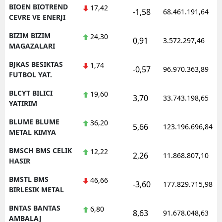
BIOEN BIOTREND
17,42
-1,58
68.461.191,64
CEVRE VE ENERJI
BIZIM BIZIM
24,30
0,91
3.572.297,46
MAGAZALARI
BJKAS BESIKTAS
1,74
-0,57
96.970.363,89
FUTBOL YAT.
BLCYT BILICI
19,60
3,70
33.743.198,65
YATIRIM
BLUME BLUME
36,20
5,66
123.196.696,84
METAL KIMYA
BMSCH BMS CELIK
12,22
2,26
11.868.807,10
HASIR
BMSTL BMS
46,66
-3,60
177.829.715,98
BIRLESIK METAL
BNTAS BANTAS
6,80
8,63
91.678.048,63
AMBALAJ