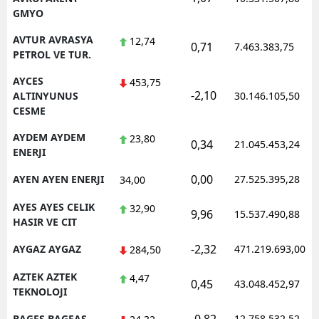
GMYO
AVTUR AVRASYA
12,74
0,71
7.463.383,75
PETROL VE TUR.
AYCES
453,75
-2,10
ALTINYUNUS
30.146.105,50
CESME
AYDEM AYDEM
23,80
0,34
21.045.453,24
ENERJI
0,00
AYEN AYEN ENERJI
27.525.395,28
34,00
AYES AYES CELIK
32,90
9,96
15.537.490,88
HASIR VE CIT
-2,32
AYGAZ AYGAZ
471.219.693,00
284,50
AZTEK AZTEK
4,47
0,45
43.048.452,97
TEKNOLOJI
BAGFS BAGFAS
12.758.532,52