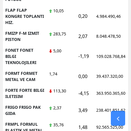
FLAP FLAP
10,05
0,20
KONGRE TOPLANTI
4.984.490,46
HIZ.
FMIZP F-M IZMIT
283,75
2,07
8.048.478,50
PISTON
FONET FONET
5,00
-1,19
BILGI
109.028.768,84
TEKNOLOJILERI
FORMT FORMET
1,74
0,00
39.437.320,00
METAL VE CAM
FORTE FORTE BILGI
113,30
-4,15
363.950.365,60
ILETISIM
FRIGO FRIGO PAK
2,37
3,49
238.401.851,62
GIDA
FRMPL FORMUL
35,76
1,48
92.565.525,00
PLASTIK VE METAL