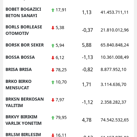
BOBET BOGAZICI
17,91
1,13
41.453.711,11
BETON SANAYI
BORLS BORLEASE
5,38
-0,37
21.810.012,96
OTOMOTIV
5,88
BORSK BOR SEKER
65.840.848,24
5,94
-1,13
BOSSA BOSSA
10.361.008,49
6,12
-0,82
BRISA BRISA
8.877.952,10
78,25
BRKO BIRKO
10,70
1,71
3.114.636,70
MENSUCAT
BRKSN BERKOSAN
7,97
-1,12
2.358.282,37
YALITIM
BRKVY BIRIKIM
79,95
4,78
74.542.532,65
VARLIK YONETIM
BRLSM BIRLESIM
16,11