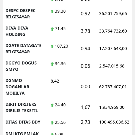
DESPC DESPEC
39,30
0,92
36.201.759,66
BILGISAYAR
DEVA DEVA
71,45
3,78
33.764.732,60
HOLDING
DGATE DATAGATE
107,20
0,94
17.207.648,00
BILGISAYAR
DGGYO DOGUS
34,36
0,06
2.547.015,68
GMYO
DGNMO
8,42
0,00
DOGANLAR
62.737.407,01
MOBILYA
DIRIT DIRITEKS
24,40
1,67
1.934.969,00
DIRILIS TEKSTIL
2,73
DITAS DITAS BDY
100.496.036,62
25,56
DMLKTG EMLAK
6,09