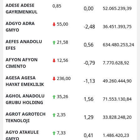
ADESE ADESE
0,85
0,00
52.065.239,39
Mersin
GAYRIMENKUL
İstanbul
ADGYO ADRA
55,00
-2,48
36.451.393,75
GMYO
İzmir
AEFES ANADOLU
21,58
0,56
634.480.253,24
Kars
EFES
AFYON AFYON
Kastamonu
12,56
-0,79
7.770.628,92
CIMENTO
Kayseri
AGESA AGESA
236,00
-1,13
49.260.444,90
HAYAT EMEKLILIK
Kırklareli
AGHOL ANADOLU
35,26
Kırşehir
1,56
71.553.130,84
GRUBU HOLDING
Kocaeli
AGROT AGROTECH
2,35
1,29
33.828.248,20
TEKNOLOJI
Konya
AGYO ATAKULE
7,33
0,41
1.486.420,23
Kütahya
GMYO