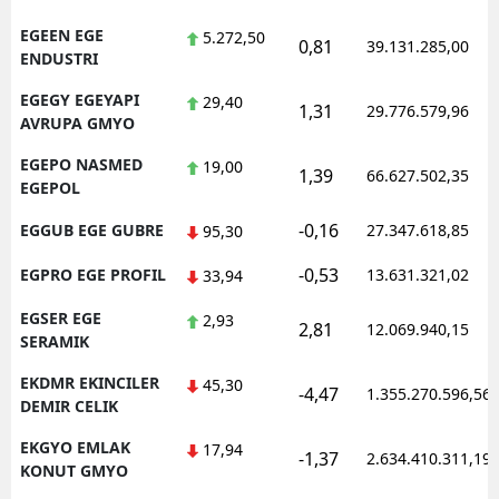
EGEEN EGE
5.272,50
0,81
39.131.285,00
ENDUSTRI
EGEGY EGEYAPI
29,40
1,31
29.776.579,96
AVRUPA GMYO
EGEPO NASMED
19,00
1,39
66.627.502,35
EGEPOL
-0,16
EGGUB EGE GUBRE
27.347.618,85
95,30
-0,53
EGPRO EGE PROFIL
13.631.321,02
33,94
EGSER EGE
2,93
2,81
12.069.940,15
SERAMIK
EKDMR EKINCILER
45,30
-4,47
1.355.270.596,56
DEMIR CELIK
EKGYO EMLAK
17,94
-1,37
2.634.410.311,19
KONUT GMYO