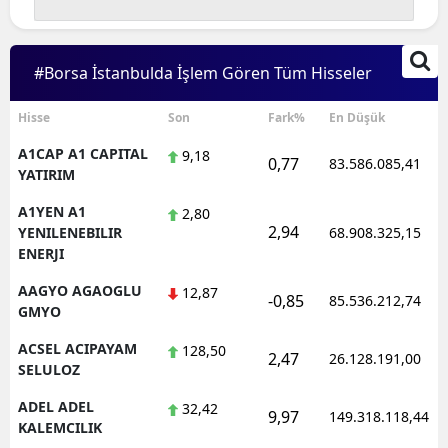
Edirne
Elazığ
#Borsa İstanbulda İşlem Gören Tüm Hisseler
Erzincan
Hisse
Son
Fark%
En Düşük
Erzurum
A1CAP A1 CAPITAL
9,18
0,77
83.586.085,41
YATIRIM
Eskişehir
A1YEN A1
2,80
Gaziantep
2,94
YENILENEBILIR
68.908.325,15
ENERJI
Giresun
AAGYO AGAOGLU
12,87
-0,85
85.536.212,74
Gümüşhane
GMYO
ACSEL ACIPAYAM
128,50
Hakkari
2,47
26.128.191,00
SELULOZ
Hatay
ADEL ADEL
32,42
9,97
149.318.118,44
KALEMCILIK
Isparta