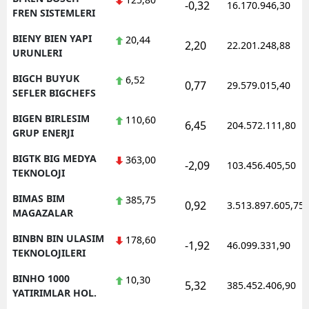
-0,32
16.170.946,30
FREN SISTEMLERI
BIENY BIEN YAPI
20,44
2,20
22.201.248,88
URUNLERI
BIGCH BUYUK
6,52
0,77
29.579.015,40
SEFLER BIGCHEFS
BIGEN BIRLESIM
110,60
6,45
204.572.111,80
GRUP ENERJI
BIGTK BIG MEDYA
363,00
-2,09
103.456.405,50
TEKNOLOJI
BIMAS BIM
385,75
0,92
3.513.897.605,75
MAGAZALAR
BINBN BIN ULASIM
178,60
-1,92
46.099.331,90
TEKNOLOJILERI
BINHO 1000
10,30
5,32
385.452.406,90
YATIRIMLAR HOL.