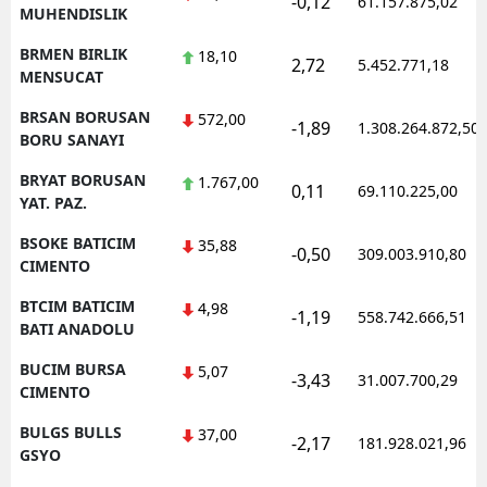
-0,12
61.157.875,02
MUHENDISLIK
BRMEN BIRLIK
18,10
2,72
5.452.771,18
MENSUCAT
BRSAN BORUSAN
572,00
-1,89
1.308.264.872,50
BORU SANAYI
BRYAT BORUSAN
1.767,00
0,11
69.110.225,00
YAT. PAZ.
BSOKE BATICIM
35,88
-0,50
309.003.910,80
CIMENTO
BTCIM BATICIM
4,98
-1,19
558.742.666,51
BATI ANADOLU
BUCIM BURSA
5,07
-3,43
31.007.700,29
CIMENTO
BULGS BULLS
37,00
-2,17
181.928.021,96
GSYO