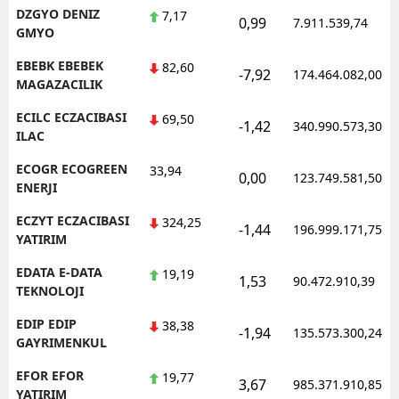
DZGYO DENIZ
7,17
0,99
7.911.539,74
GMYO
EBEBK EBEBEK
82,60
-7,92
174.464.082,00
MAGAZACILIK
ECILC ECZACIBASI
69,50
-1,42
340.990.573,30
ILAC
ECOGR ECOGREEN
33,94
0,00
123.749.581,50
ENERJI
ECZYT ECZACIBASI
324,25
-1,44
196.999.171,75
YATIRIM
EDATA E-DATA
19,19
1,53
90.472.910,39
TEKNOLOJI
EDIP EDIP
38,38
-1,94
135.573.300,24
GAYRIMENKUL
EFOR EFOR
19,77
3,67
985.371.910,85
YATIRIM