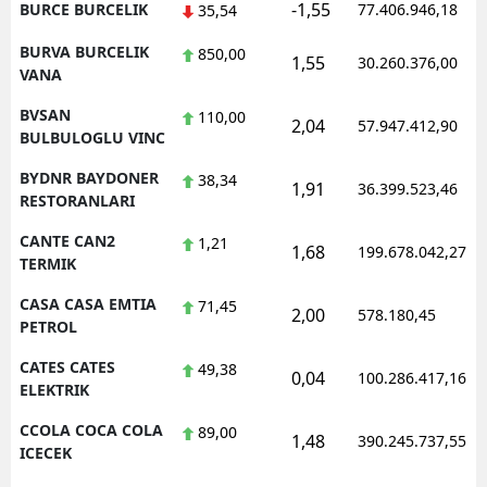
-1,55
BURCE BURCELIK
77.406.946,18
35,54
BURVA BURCELIK
850,00
1,55
30.260.376,00
VANA
BVSAN
110,00
2,04
57.947.412,90
BULBULOGLU VINC
BYDNR BAYDONER
38,34
1,91
36.399.523,46
RESTORANLARI
CANTE CAN2
1,21
1,68
199.678.042,27
TERMIK
CASA CASA EMTIA
71,45
2,00
578.180,45
PETROL
CATES CATES
49,38
0,04
100.286.417,16
ELEKTRIK
CCOLA COCA COLA
89,00
1,48
390.245.737,55
ICECEK