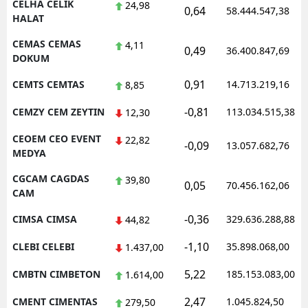
CELHA CELIK
24,98
0,64
58.444.547,38
HALAT
CEMAS CEMAS
4,11
0,49
36.400.847,69
DOKUM
0,91
CEMTS CEMTAS
14.713.219,16
8,85
-0,81
CEMZY CEM ZEYTIN
113.034.515,38
12,30
CEOEM CEO EVENT
22,82
-0,09
13.057.682,76
MEDYA
CGCAM CAGDAS
39,80
0,05
70.456.162,06
CAM
-0,36
CIMSA CIMSA
329.636.288,88
44,82
-1,10
CLEBI CELEBI
35.898.068,00
1.437,00
5,22
CMBTN CIMBETON
185.153.083,00
1.614,00
2,47
CMENT CIMENTAS
1.045.824,50
279,50