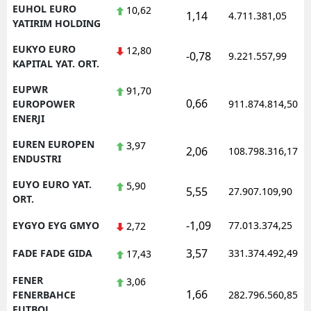
EUHOL EURO
10,62
1,14
4.711.381,05
YATIRIM HOLDING
EUKYO EURO
12,80
-0,78
9.221.557,99
KAPITAL YAT. ORT.
EUPWR
91,70
0,66
EUROPOWER
911.874.814,50
ENERJI
EUREN EUROPEN
3,97
2,06
108.798.316,17
ENDUSTRI
EUYO EURO YAT.
5,90
5,55
27.907.109,90
ORT.
-1,09
EYGYO EYG GMYO
77.013.374,25
2,72
3,57
FADE FADE GIDA
331.374.492,49
17,43
FENER
3,06
1,66
FENERBAHCE
282.796.560,85
FUTBOL