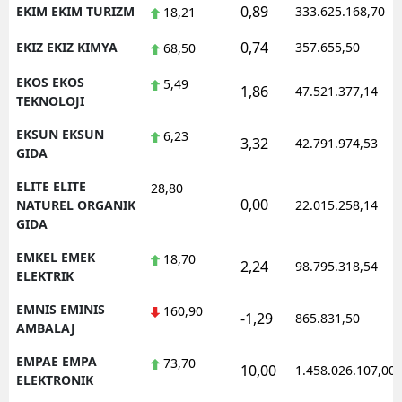
0,89
EKIM EKIM TURIZM
333.625.168,70
18,21
0,74
EKIZ EKIZ KIMYA
357.655,50
68,50
EKOS EKOS
5,49
1,86
47.521.377,14
TEKNOLOJI
EKSUN EKSUN
6,23
3,32
42.791.974,53
GIDA
ELITE ELITE
28,80
0,00
NATUREL ORGANIK
22.015.258,14
GIDA
EMKEL EMEK
18,70
2,24
98.795.318,54
ELEKTRIK
EMNIS EMINIS
160,90
-1,29
865.831,50
AMBALAJ
EMPAE EMPA
73,70
10,00
1.458.026.107,00
ELEKTRONIK