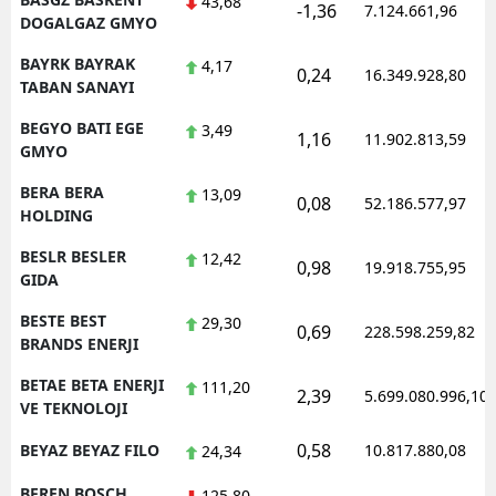
43,68
-1,36
7.124.661,96
DOGALGAZ GMYO
BAYRK BAYRAK
4,17
0,24
16.349.928,80
TABAN SANAYI
BEGYO BATI EGE
3,49
1,16
11.902.813,59
GMYO
BERA BERA
13,09
0,08
52.186.577,97
HOLDING
BESLR BESLER
12,42
0,98
19.918.755,95
GIDA
BESTE BEST
29,30
0,69
228.598.259,82
BRANDS ENERJI
BETAE BETA ENERJI
111,20
2,39
5.699.080.996,10
VE TEKNOLOJI
0,58
BEYAZ BEYAZ FILO
10.817.880,08
24,34
BFREN BOSCH
125,80