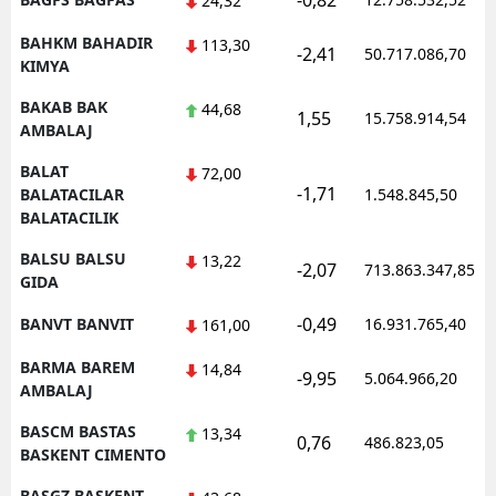
-0,82
24,32
BAHKM BAHADIR
113,30
-2,41
50.717.086,70
KIMYA
BAKAB BAK
44,68
1,55
15.758.914,54
AMBALAJ
BALAT
72,00
-1,71
BALATACILAR
1.548.845,50
BALATACILIK
BALSU BALSU
13,22
-2,07
713.863.347,85
GIDA
-0,49
BANVT BANVIT
16.931.765,40
161,00
BARMA BAREM
14,84
-9,95
5.064.966,20
AMBALAJ
BASCM BASTAS
13,34
0,76
486.823,05
BASKENT CIMENTO
BASGZ BASKENT