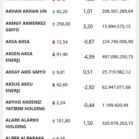
Samsun
1,01
AKHAN AKHAN UN
208.501.289,64
42,20
Siirt
AKMGY AKMERKEZ
258,00
3,20
15.894.575,15
GMYO
Sinop
-0,87
AKSA AKSA
224.740.006,90
12,54
Sivas
AKSEN AKSA
91,40
-4,99
497.090.250,75
ENERJI
Tekirdağ
0,51
AKSGY AKIS GMYO
25.719.982,12
9,81
Tokat
AKSUE AKSU
42,60
Trabzon
-2,92
62.947.071,68
ENERJI
Tunceli
AKYHO AKDENIZ
2,24
-0,44
1.189.420,49
YATIRIM HOLDING
Şanlıurfa
ALARK ALARKO
101,80
1,50
320.678.263,15
Uşak
HOLDING
Van
ALBRK ALBARAKA
8,35