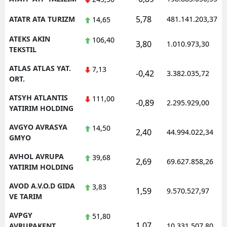
5,78
ATATR ATA TURIZM
481.141.203,37
14,65
ATEKS AKIN
106,40
3,80
1.010.973,30
TEKSTIL
ATLAS ATLAS YAT.
7,13
-0,42
3.382.035,72
ORT.
ATSYH ATLANTIS
111,00
-0,89
2.295.929,00
YATIRIM HOLDING
AVGYO AVRASYA
14,50
2,40
44.994.022,34
GMYO
AVHOL AVRUPA
39,68
2,69
69.627.858,26
YATIRIM HOLDING
AVOD A.V.O.D GIDA
3,83
1,59
9.570.527,97
VE TARIM
AVPGY
51,80
1,07
AVRUPAKENT
10.331.507,80