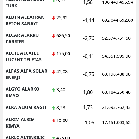
1,58
106.449.455,94
TURK
Yozgat
ALBTN ALBAYRAK
25,92
-1,14
692.044.692,60
BETON SANAYI
Zonguldak
ALCAR ALARKO
686,50
Aksaray
-2,76
52.374.751,50
CARRIER
Bayburt
ALCTL ALCATEL
175,00
-0,11
54.351.595,90
LUCENT TELETAS
Karaman
ALFAS ALFA SOLAR
42,08
-0,75
63.190.488,98
Kırıkkale
ENERJI
Batman
ALGYO ALARKO
3,40
1,80
68.184.250,48
GMYO
Şırnak
1,73
ALKA ALKIM KAGIT
21.693.762,43
8,23
Bartın
ALKIM ALKIM
15,80
-1,06
17.151.003,52
Ardahan
KIMYA
ALKLC ALTINKILIC
425,00
Iğdır