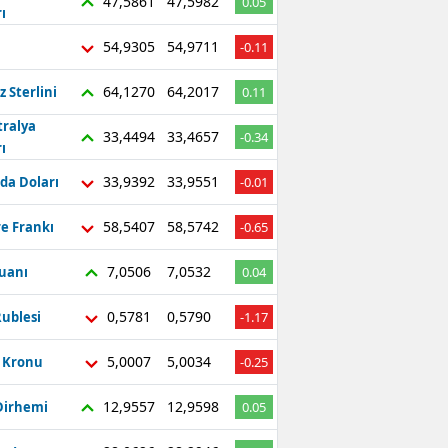
47,5861
47,5982
0.05
ı
54,9305
54,9711
-0.11
64,1270
64,2017
z Sterlini
0.11
tralya
33,4494
33,4657
-0.34
ı
33,9392
33,9551
da Doları
-0.01
58,5407
58,5742
re Frankı
-0.65
7,0506
7,0532
Yuanı
0.04
0,5781
0,5790
ublesi
-1.17
5,0007
5,0034
ç Kronu
-0.25
12,9557
12,9598
Dirhemi
0.05