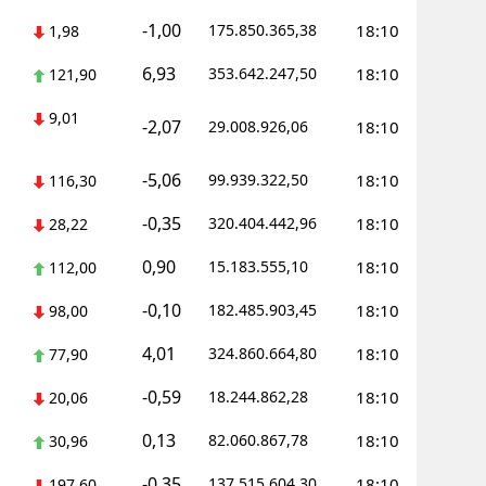
-1,00
175.850.365,38
18:10
1,98
Yozgat
6,93
353.642.247,50
18:10
121,90
Zonguldak
9,01
-2,07
29.008.926,06
18:10
Aksaray
Bayburt
-5,06
99.939.322,50
18:10
116,30
Karaman
-0,35
320.404.442,96
18:10
28,22
Kırıkkale
0,90
15.183.555,10
18:10
112,00
Batman
-0,10
182.485.903,45
18:10
98,00
Şırnak
4,01
324.860.664,80
18:10
77,90
Bartın
-0,59
18.244.862,28
18:10
20,06
0,13
Ardahan
82.060.867,78
18:10
30,96
-0,35
137.515.604,30
18:10
Iğdır
197,60