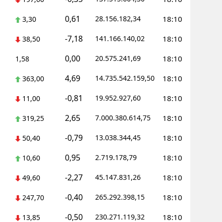
0,61
28.156.182,34
18:10
3,30
Yalova
-7,18
141.166.140,02
18:10
38,50
Karabük
0,00
20.575.241,69
18:10
1,58
Kilis
4,69
14.735.542.159,50
18:10
363,00
Osmaniye
-0,81
19.952.927,60
18:10
11,00
Düzce
2,65
7.000.380.614,75
18:10
319,25
-0,79
13.038.344,45
18:10
50,40
0,95
2.719.178,79
18:10
10,60
-2,27
45.147.831,26
18:10
49,60
-0,40
265.292.398,15
18:10
247,70
-0,50
230.271.119,32
18:10
13,85