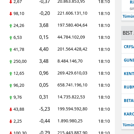
-0,37
20.863.853,95
18:10
2,67
Ri
Malatya
(U
-0,20
221.606.131,10
18:10
98,10
Tümün
Manisa
3,68
197.580.404,64
18:10
24,26
BIST 
Kahramanmaraş
0,15
44.784.102,09
18:10
6,53
Mardin
CRFS
4,40
201.564.428,42
18:10
41,78
Muğla
GUN
3,48
8.484.146,70
18:10
250,00
Muş
0,96
269.429.610,03
18:10
12,65
KEN
Nevşehir
0,05
658.741.196,10
18:10
96,20
RUB
Niğde
0,31
14.735.822,53
18:10
9,76
BETA
Ordu
-5,23
199.594.592,80
18:10
43,88
KARC
Rize
-0,44
1.890.980,25
18:10
2,25
Tümün
Sakarya
-0,79
215.443.887,90
18:10
100,30