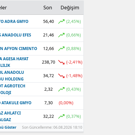
ler
Son
Değişim
56,40
(2,45%)
O ADRA GMYO
21,46
(0,66%)
S ANADOLU EFES
12,66
(0,88%)
N AFYON CIMENTO
A AGESA HAYAT
238,70
(-2,41%)
LILIK
OL ANADOLU
34,72
(-1,48%)
BU HOLDING
T AGROTECH
2,32
(0,43%)
OLOJI
7,30
(0,00%)
 ATAKULE GMYO
Z AHLATCI
32,22
(0,37%)
ALGAZ
ü Göster
Son Güncellenme: 06.08.2026 18:10