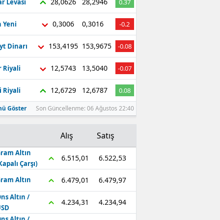
28,0626
28,2946
r Levası
0.37
0,3006
0,3016
 Yeni
-0.2
153,4195
153,9675
yt Dinarı
-0.08
12,5743
13,5040
 Riyali
-0.07
12,6729
12,6787
 Riyali
0.08
ü Göster
Son Güncellenme: 06 Ağustos 22:40
Alış
Satış
ram Altın
6.522,53
6.515,01
Kapalı Çarşı)
6.479,97
6.479,01
ram Altın
ns Altın /
4.234,94
4.234,31
USD
ns Altın /