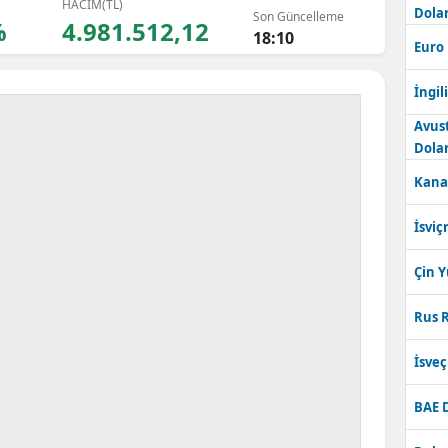
HACİM(TL)
Dolar
Son Güncelleme
Bilecik
%
4.981.512,12
18:10
Euro
Bingöl
İngili
Bitlis
Avus
Bolu
Dolar
Kana
Burdur
Bursa
İsviç
Çanakkale
Çin 
Çankırı
Rus R
Çorum
İsve
Denizli
BAE 
Diyarbakır