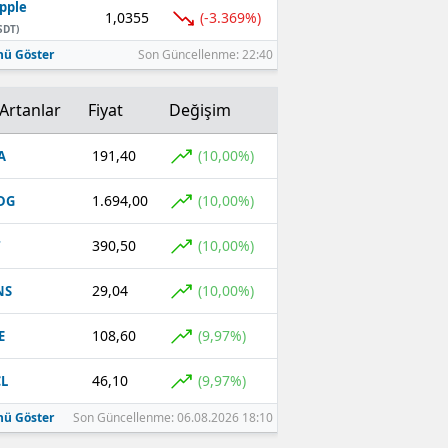
pple
1,0355
(-3.369%)
SDT)
ü Göster
Son Güncellenme: 22:40
Artanlar
Fiyat
Değişim
191,40
(10,00%)
A
1.694,00
(10,00%)
DG
390,50
(10,00%)
T
29,04
(10,00%)
NS
108,60
(9,97%)
E
46,10
(9,97%)
L
ü Göster
Son Güncellenme: 06.08.2026 18:10