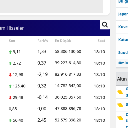
Bulga
Edirne
Japon
Elazığ
Kuve
üm Hisseler
Erzincan
Katar
Son
Fark%
En Düşük
Saat
Erzurum
1,33
58.306.130,60
18:10
9,11
Suudi
Eskişehir
0,37
39.223.614,80
18:10
2,72
Tümün
Gaziantep
-2,19
82.916.817,33
18:10
12,98
Giresun
Altın
0,32
14.782.542,00
18:10
125,40
Gümüşhane
G
(
-0,14
36.025.357,50
18:10
29,48
Hakkari
G
0,00
47.888.896,78
18:10
0,85
Hatay
O
2,45
52.579.398,20
18:10
56,40
Isparta
O