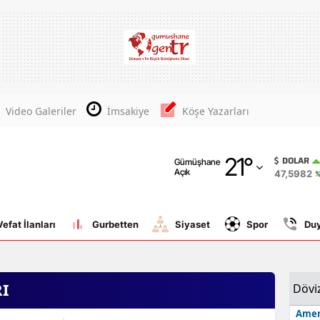
Adana
Adıyaman
Afyonkarahisar
Video Galeriler
İmsakiye
Köşe Yazarları
Ağrı
21
°
Amasya
DOLAR
Gümüşhane
Açık
47,5982
%
Ankara
Antalya
Vefat İlanları
Gurbetten
Siyaset
Spor
Du
Artvin
Aydın
RI
Dövi
Balıkesir
Amer