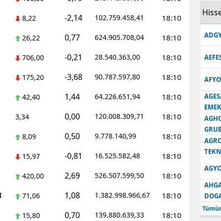
Hisse
Samsun
-2,14
102.759.458,41
18:10
8,22
ADGY
Siirt
0,77
624.905.708,04
18:10
26,22
-0,21
Sinop
28.540.363,00
18:10
706,00
AEFE
-3,68
90.787.597,80
18:10
Sivas
175,20
AFYO
1,44
64.226.651,94
18:10
AGES
42,40
Tekirdağ
EMEK
0,00
120.008.309,71
18:10
3,34
Tokat
AGH
GRU
0,50
9.778.140,99
18:10
8,09
Trabzon
AGRO
TEKN
-0,81
16.525.582,48
18:10
15,97
Tunceli
AGYO
2,69
526.507.599,50
18:10
420,00
Şanlıurfa
AHGA
1,08
I
1.382.998.966,67
18:10
71,06
DOG
Uşak
Tümün
0,70
139.880.639,33
18:10
15,80
Van