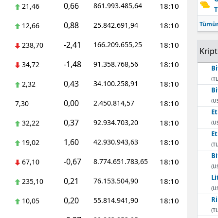
0,66
861.993.485,64
18:10
21,46
T
Mersin
0,88
Tümün
25.842.691,94
18:10
12,66
İstanbul
-2,41
166.209.655,25
18:10
238,70
Krip
İzmir
-1,48
91.358.768,56
18:10
34,72
Bi
Kars
(TL
0,43
34.100.258,91
18:10
2,32
Bi
Kastamonu
(U
0,00
2.450.814,57
18:10
7,30
E
Kayseri
0,37
92.934.703,20
18:10
32,22
(U
Kırklareli
E
1,60
42.930.943,63
18:10
19,02
(TL
Kırşehir
Bi
-0,67
8.774.651.783,65
18:10
67,10
(U
Kocaeli
Li
0,21
76.153.504,90
18:10
235,10
(U
Konya
0,20
Ri
55.814.941,90
18:10
10,05
(TL
Kütahya