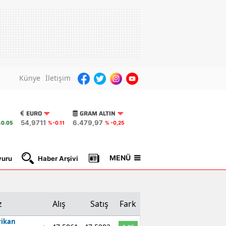
Künye
İletişim
EURO
GRAM ALTIN
54,9711
6.479,97
0.05
%-0.11
% -0,25
MENÜ
yuru
Haber Arşivi
Gazete Manşetleri
Nöbetçi Ec
z
Alış
Satış
Fark
ikan