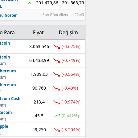
201.565,79
201.479,86
L
Son Güncellenme: 22:43
ü Göster
to Para
Fiyat
Değişim
tcoin
3.063.546
(-0.625%)
)
tcoin
64.433,99
(-0.749%)
SDT)
thereum
1.909,03
(-0.564%)
SDT)
thereum
90.760
(-0.43%)
)
tcoin Cash
213,4
(-0.974%)
SDT)
tecoin
45,5
(0.442%)
SDT)
pple
49,250
(-3.204%)
)