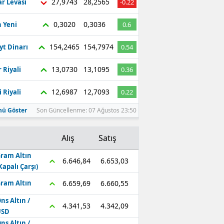
27,9743
28,2565
r Levası
-0.22
0,3020
0,3036
 Yeni
0.6
154,2465
154,7974
yt Dinarı
0.54
13,0730
13,1095
 Riyali
0.36
12,6987
12,7093
 Riyali
0.22
ü Göster
Son Güncellenme: 07 Ağustos 23:50
Alış
Satış
ram Altın
6.653,03
6.646,84
Kapalı Çarşı)
6.660,55
6.659,69
ram Altın
ns Altın /
4.342,09
4.341,53
USD
ns Altın /