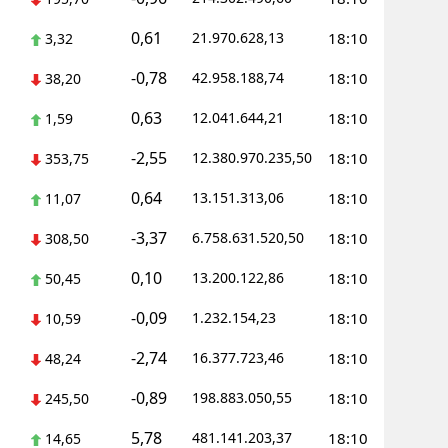
0,61
21.970.628,13
18:10
3,32
Yalova
-0,78
42.958.188,74
18:10
38,20
Karabük
0,63
12.041.644,21
18:10
1,59
Kilis
-2,55
12.380.970.235,50
18:10
353,75
Osmaniye
0,64
13.151.313,06
18:10
11,07
Düzce
-3,37
6.758.631.520,50
18:10
308,50
0,10
13.200.122,86
18:10
50,45
-0,09
1.232.154,23
18:10
10,59
-2,74
16.377.723,46
18:10
48,24
-0,89
198.883.050,55
18:10
245,50
5,78
481.141.203,37
18:10
14,65