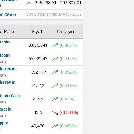
207.307,01
206.998,51
L
Son Güncellenme: 07 Ağu - 23:59
ü Göster
to Para
Fiyat
Değişim
tcoin
3.096.041
(0.368%)
)
tcoin
65.022,43
(0.245%)
SDT)
thereum
1.921,17
(0.392%)
SDT)
thereum
91.512
(0.536%)
)
tcoin Cash
216,9
(0.51%)
SDT)
tecoin
45,5
(-0.503%)
SDT)
pple
49,420
(0.386%)
)