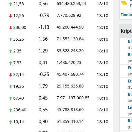
0,56
634.480.253,24
18:10
21,58
T
Mersin
-0,79
Tümün
7.770.628,92
18:10
12,56
İstanbul
-1,13
49.260.444,90
18:10
236,00
Krip
İzmir
1,56
71.553.130,84
18:10
35,26
Bi
Kars
(TL
1,29
33.828.248,20
18:10
2,35
Bi
Kastamonu
(U
0,41
1.486.420,23
18:10
7,33
E
Kayseri
-0,25
45.407.680,74
18:10
32,14
(U
Kırklareli
E
1,79
29.155.635,80
18:10
19,36
(TL
Kırşehir
Bi
0,45
7.971.197.000,85
18:10
67,40
(U
Kocaeli
Li
0,55
45.788.813,60
18:10
236,40
(U
Konya
0,90
Ri
51.859.410,14
18:10
10,14
(TL
Kütahya