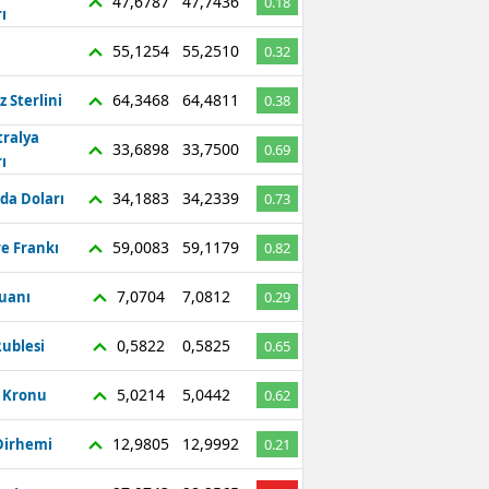
47,6787
47,7436
0.18
ı
55,1254
55,2510
0.32
64,3468
64,4811
z Sterlini
0.38
tralya
33,6898
33,7500
0.69
ı
34,1883
34,2339
da Doları
0.73
59,0083
59,1179
re Frankı
0.82
7,0704
7,0812
Yuanı
0.29
0,5822
0,5825
ublesi
0.65
5,0214
5,0442
ç Kronu
0.62
12,9805
12,9992
Dirhemi
0.21