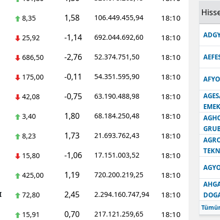
Hisse
Samsun
1,58
106.449.455,94
18:10
8,35
ADGY
Siirt
-1,14
692.044.692,60
18:10
25,92
-2,76
Sinop
52.374.751,50
18:10
686,50
AEFE
-0,11
54.351.595,90
18:10
Sivas
175,00
AFYO
-0,75
63.190.488,98
18:10
AGES
42,08
Tekirdağ
EMEK
1,80
68.184.250,48
18:10
3,40
Tokat
AGH
GRU
1,73
21.693.762,43
18:10
8,23
Trabzon
AGRO
TEKN
-1,06
17.151.003,52
18:10
15,80
Tunceli
AGYO
1,19
720.200.219,25
18:10
425,00
Şanlıurfa
AHGA
2,45
I
2.294.160.747,94
18:10
72,80
DOG
Uşak
Tümün
0,70
217.121.259,65
18:10
15,91
Van