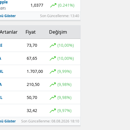
pple
1,0377
(0.241%)
SDT)
ü Göster
Son Güncellenme: 13:40
Artanlar
Fiyat
Değişim
73,70
(10,00%)
E
67,65
(10,00%)
A
1.707,00
(9,99%)
HL
210,50
(9,98%)
A
50,70
(9,98%)
L
32,42
(9,97%)
ü Göster
Son Güncellenme: 08.08.2026 18:10