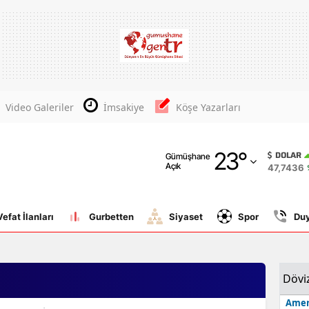
Adana
Adıyaman
Afyonkarahisar
Video Galeriler
İmsakiye
Köşe Yazarları
Ağrı
23
°
Amasya
DOLAR
Gümüşhane
Açık
47,7436
Ankara
Antalya
Vefat İlanları
Gurbetten
Siyaset
Spor
Du
Artvin
Aydın
Dövi
Balıkesir
Amer