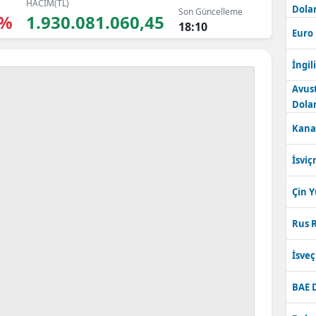
HACİM(TL)
Dolar
Son Güncelleme
Bilecik
0%
1.930.081.060,45
18:10
Euro
Bingöl
İngili
Bitlis
Avus
Bolu
Dolar
Kana
Burdur
Bursa
İsviç
Çanakkale
Çin 
Çankırı
Rus R
Çorum
İsve
Denizli
BAE 
Diyarbakır