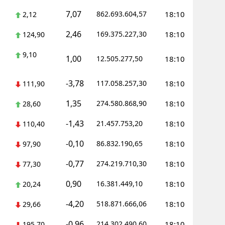
7,07
862.693.604,57
18:10
2,12
Yozgat
2,46
169.375.227,30
18:10
124,90
Zonguldak
9,10
1,00
12.505.277,50
18:10
Aksaray
Bayburt
-3,78
117.058.257,30
18:10
111,90
Karaman
1,35
274.580.868,90
18:10
28,60
Kırıkkale
-1,43
21.457.753,20
18:10
110,40
Batman
-0,10
86.832.190,65
18:10
97,90
Şırnak
-0,77
274.219.710,30
18:10
77,30
Bartın
0,90
16.381.449,10
18:10
20,24
-4,20
Ardahan
518.871.666,06
18:10
29,66
-0,96
214.302.490,60
18:10
Iğdır
195,70