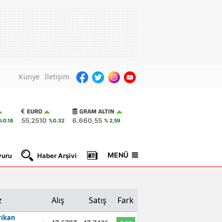
Künye
İletişim
EURO
GRAM ALTIN
55,2510
6.660,55
%0.18
%0.32
% 2,59
MENÜ
yuru
Haber Arşivi
Gazete Manşetleri
Nöbetçi Ec
z
Alış
Satış
Fark
ikan