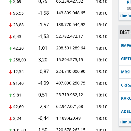
0,75
65.234.427,32
18:10
2,69
Ri
Malatya
(U
-1,58
143.809.048,65
18:10
96,55
Tümün
Manisa
-1,57
138.770.544,92
18:10
23,88
BIST 
Kahramanmaraş
-1,53
52.782.472,17
18:10
6,43
Mardin
EMPA
1,01
208.501.289,64
18:10
42,20
Muğla
GIPT
3,20
15.894.575,15
18:10
258,00
Muş
-0,87
224.740.006,90
18:10
12,54
MRS
Nevşehir
-4,99
497.090.250,75
18:10
91,40
CRFS
Niğde
0,51
25.719.982,12
18:10
9,81
KARC
Ordu
-2,92
62.947.071,68
18:10
42,60
ADEL
Rize
-0,44
1.189.420,49
18:10
2,24
Tümün
Sakarya
1,50
320.678.263,15
18:10
101,80