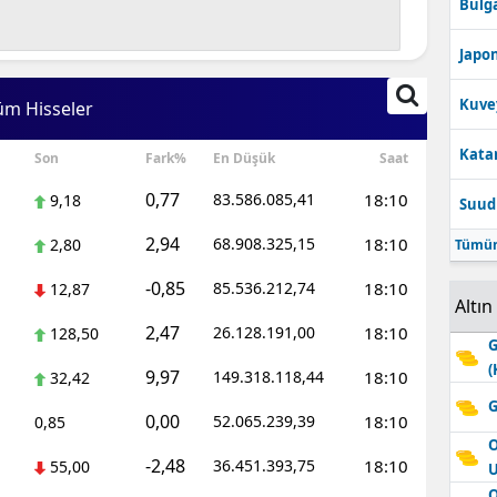
Bulga
Edirne
Japon
Elazığ
Kuve
üm Hisseler
Erzincan
Katar
Son
Fark%
En Düşük
Saat
Erzurum
0,77
83.586.085,41
18:10
9,18
Suudi
Eskişehir
2,94
68.908.325,15
18:10
2,80
Tümün
Gaziantep
-0,85
85.536.212,74
18:10
12,87
Giresun
Altın
2,47
26.128.191,00
18:10
128,50
Gümüşhane
G
(
9,97
149.318.118,44
18:10
32,42
Hakkari
G
0,00
52.065.239,39
18:10
0,85
Hatay
O
-2,48
36.451.393,75
18:10
55,00
Isparta
O