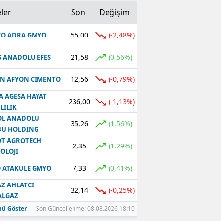
ler
Son
Değişim
55,00
(-2,48%)
O ADRA GMYO
21,58
(0,56%)
S ANADOLU EFES
12,56
(-0,79%)
N AFYON CIMENTO
A AGESA HAYAT
236,00
(-1,13%)
LILIK
OL ANADOLU
35,26
(1,56%)
BU HOLDING
T AGROTECH
2,35
(1,29%)
OLOJI
7,33
(0,41%)
 ATAKULE GMYO
Z AHLATCI
32,14
(-0,25%)
ALGAZ
ü Göster
Son Güncellenme: 08.08.2026 18:10